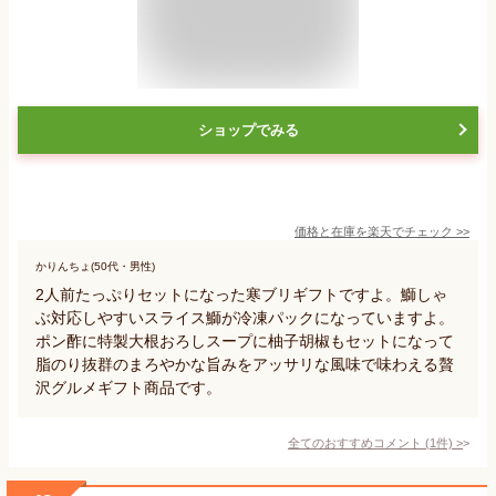
ショップでみる
価格と在庫を
楽天
でチェック
>>
かりんちょ(50代・男性)
2人前たっぷりセットになった寒ブリギフトですよ。鰤しゃ
ぶ対応しやすいスライス鰤が冷凍パックになっていますよ。
ポン酢に特製大根おろしスープに柚子胡椒もセットになって
脂のり抜群のまろやかな旨みをアッサリな風味で味わえる贅
沢グルメギフト商品です。
全てのおすすめコメント
(
1
件)
>