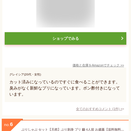
ショップでみる
価格と在庫を
Amazon
でチェック
>>
グレイシア(20代・女性)
カット済みになっているのですぐに食べることができます。
臭みがなく新鮮なブリになっています。ポン酢付きになって
います。
全てのおすすめコメント
(
1
件)
>
6
no.
ぶりしゃぶ セット【天然】ぶり刺身 ブリ 鰤 4人前 お歳暮【送料無料】野菜を用意するだけ しゃぶしゃぶ 北海道産【寒ぶり】うまトロ600g血合い処理済養殖物では味わえない天然の旨みとコク【寒ブリ】10キロ以上物厳選ぽん酢特製出汁ラーメン400gレシピ付 御祝 ギフト