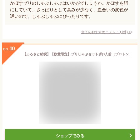
かぼすブリのしゃぶしゃぶはいかがでしょうか。かぼすを餌
にしていて、さっぱりとして臭みが少なく、血合いの変色が
遅いので、しゃぶしゃぶにぴったりです。
全てのおすすめコメント
(
1
件)
>
10
no.
【ふるさと納税】【数量限定】ブリしゃぶセット 約3人前（プロトン凍結）＋西京漬け1袋を一緒にお届け｜ ぶり 切り身 小分け カット済み 鰤しゃぶ しゃぶしゃぶ 冷凍 味噌漬け 送料無料 魚 ブリ 寒ブリ 海鮮 A-022051
ショップでみる