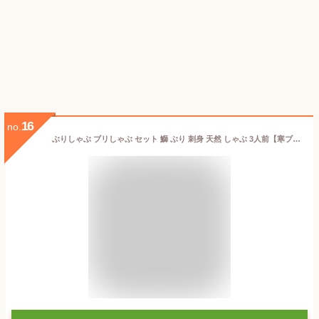
16
no.
ぶりしゃぶ ブリしゃぶ セット 鰤 ぶり 刺身 天然 しゃぶ 3人前【寒ブリ】日本海 北海道産トロ400g天然の旨みとコク血合い処理済10キロ級 寒ぶり 厳選 お歳暮【送料無料】しゃぶしゃぶ 野菜を用意するだけ簡単に料亭の味 特製出汁ポン酢ラーメン400gレシピ お祝 ギフト