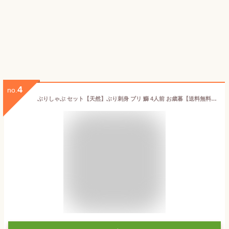
4
no.
ぶりしゃぶ セット【天然】ぶり刺身 ブリ 鰤 4人前 お歳暮【送料無料】野菜を用意するだけ しゃぶしゃぶ 北海道産【寒ぶり】うまトロ600g血合い処理済養殖物では味わえない天然の旨みとコク【寒ブリ】10キロ以上物厳選ぽん酢特製出汁ラーメン400gレシピ付 御祝 ギフト