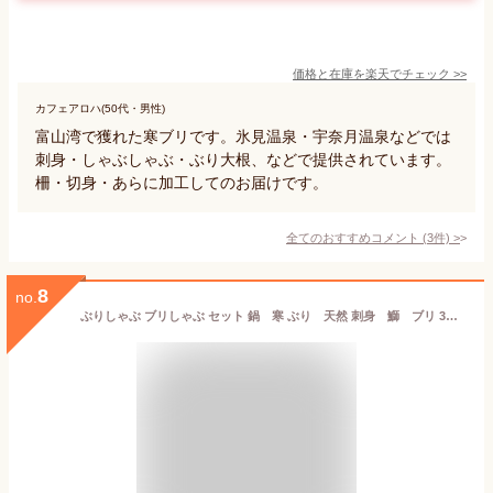
価格と在庫を
楽天
でチェック
>>
カフェアロハ(50代・男性)
富山湾で獲れた寒ブリです。氷見温泉・宇奈月温泉などでは
刺身・しゃぶしゃぶ・ぶり大根、などで提供されています。
柵・切身・あらに加工してのお届けです。
全てのおすすめコメント
(
3
件)
>
8
no.
ぶりしゃぶ ブリしゃぶ セット 鍋 寒 ぶり 天然 刺身 鰤 ブリ 3人前【寒ブリ】トロ400g天然の旨みとコク 血合い処理済10キロ級 寒ぶり 厳選 お歳暮【送料無料】しゃぶしゃぶ 野菜を用意するだけで簡単料亭の味 特製出汁ポン酢ラーメン400gレシピ お祝 ギフト