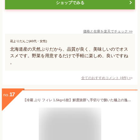
ショップでみる
価格と在庫を
楽天
でチェック
>>
花よりだんご(40代・女性)
北海道産の天然ぶりだから、品質が良く、美味しいのでオス
スメです。野菜を用意するだけで手軽に楽しめ、良いですね
。
全てのおすすめコメント
(
4
件)
>
17
no.
【冷蔵 ぶり フィレ 1.5kg×1枚】鮮度抜群＼手切りで捌いた極上の逸品／鹿児島産 冷蔵 鰤 フィーレ (半身 1枚) 刺身 さしみ ぶりしゃぶ ぶり料理に プレゼント ギフト 贈答用にも 寒ブリ buri