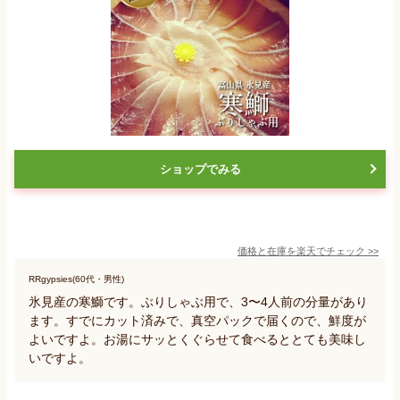
ショップでみる
価格と在庫を
楽天
でチェック
>>
RRgypsies(60代・男性)
氷見産の寒鰤です。ぶりしゃぶ用で、3〜4人前の分量があり
ます。すでにカット済みで、真空パックで届くので、鮮度が
よいですよ。お湯にサッとくぐらせて食べるととても美味し
いですよ。