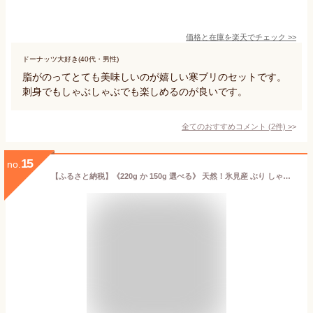
価格と在庫を
楽天
でチェック
>>
ドーナッツ大好き(40代・男性)
脂がのってとても美味しいのが嬉しい寒ブリのセットです。
刺身でもしゃぶしゃぶでも楽しめるのが良いです。
全てのおすすめコメント
(
2
件)
>
15
no.
【ふるさと納税】《220g か 150g 選べる》 天然！氷見産 ぶり しゃぶしゃぶ 用 冷凍 鰤 〈冷凍〉【寒ぶり】