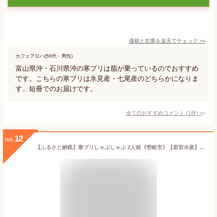
価格と在庫を
楽天
でチェック
>>
カフェアロハ(50代・男性)
富山県沖・石川県沖の寒ブリは脂が乗っているのでおすすめ
です。こちらの寒ブリは氷見産・七尾産のどちらかになりま
す。短冊でのお届けです。
全てのおすすめコメント
(
1
件)
>
12
no.
【ふるさと納税】寒ブリしゃぶしゃぶ 2人前《壱岐市》【若宮水産】 [JAH001] ブリしゃぶ ぶりしゃぶ ぶり ブリ 鰤 寒ブリ しゃぶしゃぶ 鍋 海鮮鍋 海鮮 魚介 13000 13000円