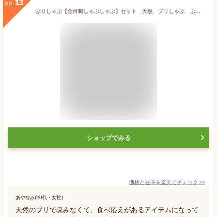
13
no.
ぶりしゃぶ【金目鯛しゃぶしゃぶ】セット 天然 ブリしゃぶ ぶり 北海道産 鰤しゃぶ 鍋 金目鯛 刺身 しゃぶしゃぶ 食べ比べ3人前 お歳暮 送料無料【キンメダイ】200g 寒鰤 200gラーメン200g×2特製出汁ポン酢もみじおろし昆布簡単レシピ お祝い ギフト
ショップでみる
価格と在庫を
楽天
でチェック
>>
あやなみ(20代・女性)
天然のブリで臭みなくて、食べ応えがあるアイテムになって