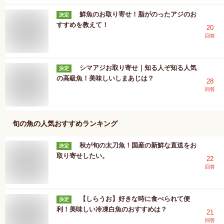
鮮魚のお取り寄せ！脂がのったアジのお
決定
すすめを教えて！
20
回答
シマアジお取り寄せ｜知る人ぞ知る人気
決定
の高級魚！美味しいしまあじは？
28
回答
旬の魚
の人気おすすめランキング
秋が旬の太刀魚！国産の新鮮な直送をお
決定
取り寄せしたい。
22
回答
【しらうお】好きな時に食べられて便
決定
利！美味しい冷凍白魚のおすすめは？
21
回答