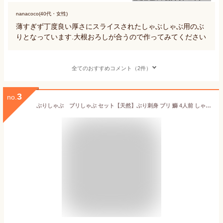
nanacoco(40代・女性)
薄すぎず丁度良い厚さにスライスされたしゃぶしゃぶ用のぶ
りとなっています.大根おろしが合うので作ってみてください
全てのおすすめコメント（2件）
3
no.
ぶりしゃぶ ブリしゃぶ セット【天然】ぶり刺身 ブリ 鰤 4人前 しゃぶしゃぶ お歳暮【送料無料】北海道産 寒ぶり うまトロ600g 血合い処理済 養殖物では味わえない天然の旨みとコク 鰤 10キロ以上物厳選 野菜を用意するだけ ぽん酢特製出汁ラーメン400gレシピ付 御祝