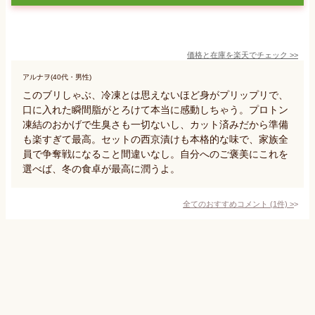
価格と在庫を
楽天
でチェック
>>
アルナヲ(40代・男性)
このブリしゃぶ、冷凍とは思えないほど身がプリップリで、
口に入れた瞬間脂がとろけて本当に感動しちゃう。プロトン
凍結のおかげで生臭さも一切ないし、カット済みだから準備
も楽すぎて最高。セットの西京漬けも本格的な味で、家族全
員で争奪戦になること間違いなし。自分へのご褒美にこれを
選べば、冬の食卓が最高に潤うよ。
全てのおすすめコメント
(
1
件)
>