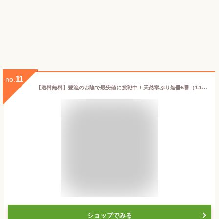
11
no.
【送料無料】豊漁のお陰で最安値に挑戦中！天然寒ぶり短冊5番（1.1kg前後・13〜15人前）旨いぶり！ぶりしゃぶ 刺身 安心の業務用食品包装ラップ、鮮度そのまま！
ショップでみる