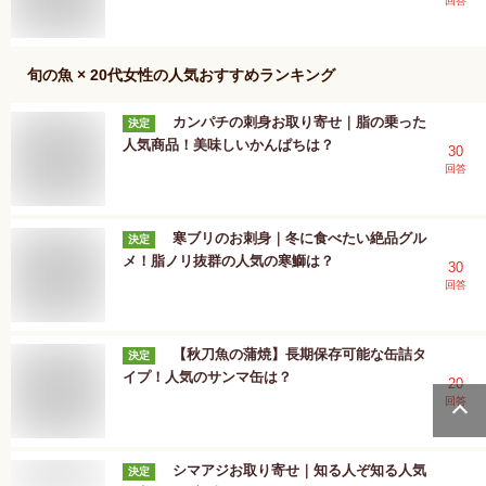
回答
旬の魚 × 20代女性
の人気おすすめランキング
カンパチの刺身お取り寄せ｜脂の乗った
決定
人気商品！美味しいかんぱちは？
30
回答
寒ブリのお刺身｜冬に食べたい絶品グル
決定
メ！脂ノリ抜群の人気の寒鰤は？
30
回答
【秋刀魚の蒲焼】長期保存可能な缶詰タ
決定
イプ！人気のサンマ缶は？
20
回答
シマアジお取り寄せ｜知る人ぞ知る人気
決定