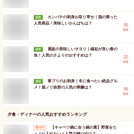
カンパチの刺身お取り寄せ｜脂の乗った
決定
人気商品！美味しいかんぱちは？
30
回答
通販の美味しいサヨリ｜縁起が良い春の
決定
魚！人気のさよりのおすすめは？
22
回答
寒ブリのお刺身｜冬に食べたい絶品グル
決定
メ！脂ノリ抜群の人気の寒鰤は？
30
回答
夕食・ディナー
の人気おすすめランキング
【キャベツ鍋に合う鍋の素】野菜をた
受付中
っぷり入れたい！人気の鍋つゆは？