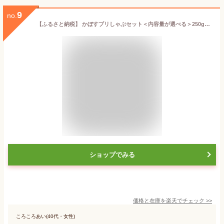
9
no.
【ふるさと納税】 かぼすブリしゃぶセット＜内容量が選べる＞250g〜700g＜時期が選べる＞1月〜2月＜だしが選べる＞だし昆布またはだしスープ[豊後絆屋かぼすブリしゃぶセット] 魚 しゃぶしゃぶ ブリしゃぶ 寒ブリ 鍋 国産＜101-701＞
ショップでみる
価格と在庫を
楽天
でチェック
>>
ころころあい(40代・女性)