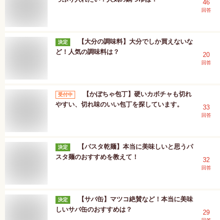
46
回答
【大分の調味料】大分でしか買えないな
決定
ど！人気の調味料は？
20
回答
【かぼちゃ包丁】硬いカボチャも切れ
受付中
やすい、切れ味のいい包丁を探しています。
33
回答
【パスタ乾麺】本当に美味しいと思うパ
決定
スタ麺のおすすめを教えて！
32
回答
【サバ缶】マツコ絶賛など！本当に美味
決定
しいサバ缶のおすすめは？
29