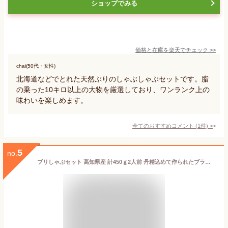
ショップでみる
価格と在庫を
楽天
でチェック
>>
chai(50代・女性)
北海道などでとれた天然ぶりのしゃぶしゃぶセットです。脂
の乗った10キロ以上の大物を厳選しており、ワンランク上の
味わいを楽しめます。
全てのおすすめコメント
(
1
件)
>
5
no.
ブリしゃぶセット 高知県産 計450ｇ2人前 丹精込めて作られたブランド鰤 刺身 瞬間冷凍 カット済 手間いらず ポン酢付