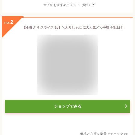
全てのおすすめコメント（5件）
2
no.
【冷凍 ぶり スライス 3p】＼ぶりしゃぶ に大人気／＼手切り仕上げ／鹿児島産 冷凍 鰤 スライス 3パック(お刺身・しゃぶしゃぶ) プレゼント ギフト 贈答用にも 寒ブリ buri
ショップでみる
価格と在庫を
楽天
でチェック
>>