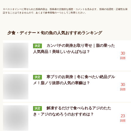
※
ベストオイシー
に寄せられた投稿内容は、投稿者の主観的な感想・コメントを含みます。 投稿の信憑性・正確性を保
証することはできませんので、あくまで参考情報の一つとしてご利用ください。
夕食・ディナー × 旬の魚
の人気おすすめランキング
カンパチの刺身お取り寄せ｜脂の乗った
決定
人気商品！美味しいかんぱちは？
30
回答
寒ブリのお刺身｜冬に食べたい絶品グル
決定
メ！脂ノリ抜群の人気の寒鰤は？
30
回答
解凍するだけで食べられるアジのたた
決定
き・アジのなめろうのおすすめは？
23
回答