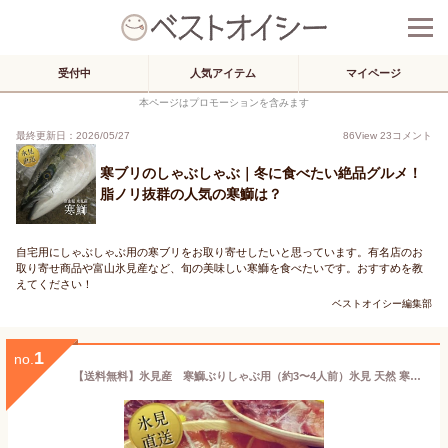
受付中
人気アイテム
マイページ
本ページはプロモーションを含みます
最終更新日：2026/05/27
86
View
23
コメント
寒ブリのしゃぶしゃぶ｜冬に食べたい絶品グルメ！
脂ノリ抜群の人気の寒鰤は？
自宅用にしゃぶしゃぶ用の寒ブリをお取り寄せしたいと思っています。有名店のお
取り寄せ商品や富山氷見産など、旬の美味しい寒鰤を食べたいです。おすすめを教
えてください！
ベストオイシー編集部
1
no.
【送料無料】氷見産 寒鰤ぶりしゃぶ用（約3〜4人前）氷見 天然 寒ブリ