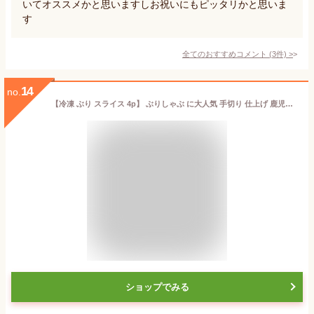
いてオススメかと思いますしお祝いにもピッタリかと思いま
す
全てのおすすめコメント
(
3
件)
>
14
no.
【冷凍 ぶり スライス 4p】 ぶりしゃぶ に大人気 手切り 仕上げ 鹿児島産 冷凍 鰤 スライス 4パック(お刺身・しゃぶしゃぶ) そのまま 刺身 さしみ ぶりしゃぶ ぶり料理に プレゼント ギフト 贈答用にも 寒ブリ
ショップでみる