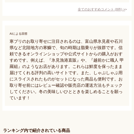
全てのおすすめコメント
(
8
件)
>
AIによる回答
寒ブリのお取り寄せに注目されるのは、富山県氷見産や石川
県など北陸地方の寒鰤で、旬の時期は脂乗りが抜群です。信
頼できるオンラインショップや公式サイトからの購入がおす
すめです。例えば、『氷見漁港直販』や、『越前かに職人 甲
羅組』のようなお店があります。これらは鮮度を保ったまま
届けてくれる評判の高いサイトです。また、しゃぶしゃぶ用
にスライスされたものがセットになった商品も便利です。お
取り寄せ前にはレビュー確認や販売店の運送方法もチェック
してください。冬の美味しいひとときを楽しめることを願っ
ています！
ランキング内で紹介されている商品