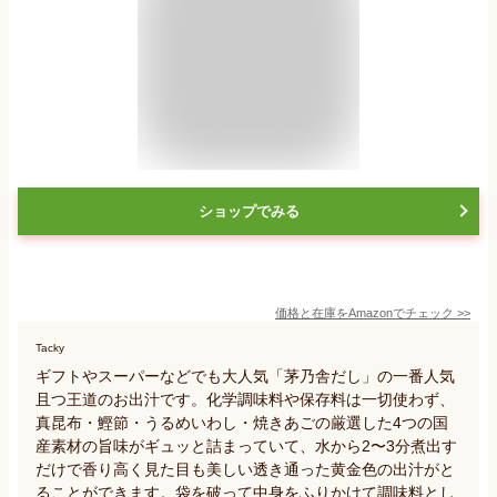
ショップでみる
価格と在庫を
Amazon
でチェック
>>
Tacky
ギフトやスーパーなどでも大人気「茅乃舎だし」の一番人気
且つ王道のお出汁です。化学調味料や保存料は一切使わず、
真昆布・鰹節・うるめいわし・焼きあごの厳選した4つの国
産素材の旨味がギュッと詰まっていて、水から2〜3分煮出す
だけで香り高く見た目も美しい透き通った黄金色の出汁がと
ることができます。袋を破って中身をふりかけて調味料とし