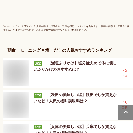
食塩不使用 砂糖不使
用
※
ベストオイシー
に寄せられた投稿内容は、投稿者の主観的な感想・コメントを含みます。 投稿の信憑性・正確性を保
証することはできませんので、あくまで参考情報の一つとしてご利用ください。
朝食・モーニング × 塩・だし
の人気おすすめランキング
【減塩ふりかけ】塩分控えめで体に優し
決定
いふりかけのおすすめは？
49
回答
【秋田の美味しい塩】秋田でしか買えな
決定
いなど！人気の塩味調味料は？
18
回答
【兵庫の美味しい塩】兵庫でしか買えな
決定
いなど！人気の塩味調味料は？