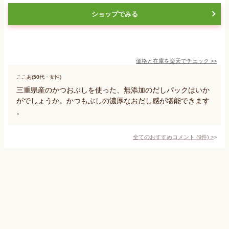
ショップでみる
価格と在庫を
楽天
でチェック
>>
ここあ(50代・女性)
三重県産のかつおぶしを使った、無添加のだしパックはいか
がでしょうか。かつもぶしの濃厚なおだし感が堪能できます
。
全てのおすすめコメント
(
9
件)
>