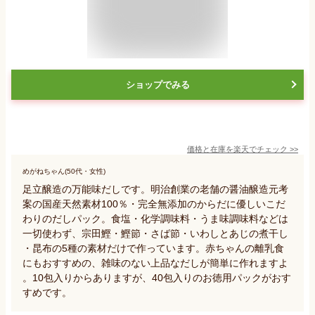
ショップでみる
価格と在庫を
楽天
でチェック
>>
めがねちゃん(50代・女性)
足立醸造の万能味だしです。明治創業の老舗の醤油醸造元考
案の国産天然素材100％・完全無添加のからだに優しいこだ
わりのだしパック。食塩・化学調味料・うま味調味料などは
一切使わず、宗田鰹・鰹節・さば節・いわしとあじの煮干し
・昆布の5種の素材だけで作っています。赤ちゃんの離乳食
にもおすすめの、雑味のない上品なだしが簡単に作れますよ
。10包入りからありますが、40包入りのお徳用パックがおす
すめです。