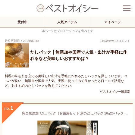
受付中
人気アイテム
マイページ
本ページはプロモーションを含みます
最終更新日：2026/03/13
1194
View
22
コメント
だしパック｜無添加や国産で人気・出汁が手軽に作
れるなど美味しいおすすめは？
料理の味を引き立てる美味しい出汁を手軽に作れるだしパックを探しています。コ
スパが良い、無添加や国産で人気、実際に使ってみて良かったと口コミで話題な
ど、おすすめのだしパックを教えてください。
ベストオイシー編集部
1
no.
完全無添加 だしパック［お徳用セット 京のだしパック 10g20パック 選べるセット数（2袋 5袋）］無添加だしパック 出汁パック 天然だし 国産だしパック 離乳食 きょうのおだし 国産 減塩 無塩 赤ちゃん 食塩不使用 砂糖不使用