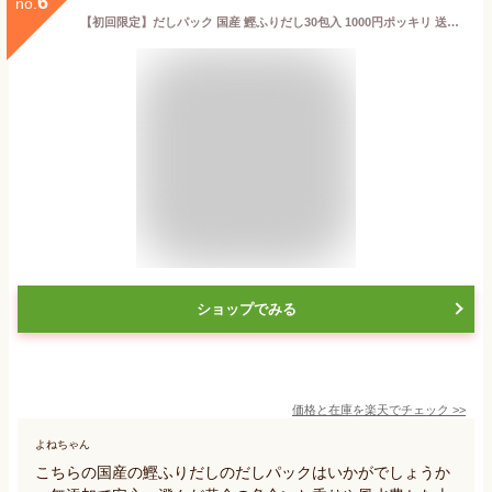
6
no.
【初回限定】だしパック 国産 鰹ふりだし30包入 1000円ポッキリ 送料無料 天然だしパック 合成保存料 無添加 お試し価格 ポイント消化 訳あり 特選万能和風だし まるも 味噌汁 かつおふりだし だしの素 だし醤油 出汁 粉末 メール便 楽天 業務用
ショップでみる
価格と在庫を
楽天
でチェック
>>
よねちゃん
こちらの国産の鰹ふりだしのだしパックはいかがでしょうか