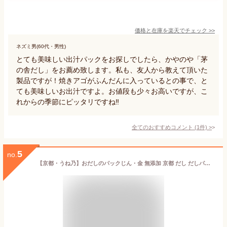
価格と在庫を
楽天
でチェック
>>
ネズミ男(60代・男性)
とても美味しい出汁パックをお探しでしたら、かやのや「茅
の舎だし」をお薦め致します。私も、友人から教えて頂いた
製品ですが！焼きアゴがふんだんに入っているとの事で、と
ても美味しいお出汁ですよ。お値段も少々お高いですが、こ
れからの季節にピッタリですね‼️
全てのおすすめコメント
(
1
件)
>
5
no.
【京都・うね乃】おだしのパックじん・金 無添加 京都 だし だしパック 粉だし 京のだし