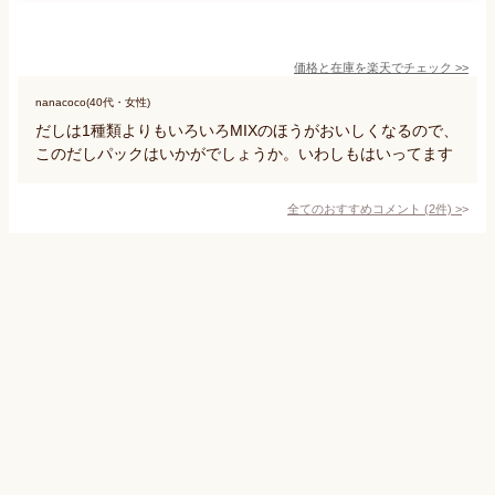
価格と在庫を
楽天
でチェック
>>
nanacoco(40代・女性)
だしは1種類よりもいろいろMIXのほうがおいしくなるので、
このだしパックはいかがでしょうか。いわしもはいってます
全てのおすすめコメント
(
2
件)
>