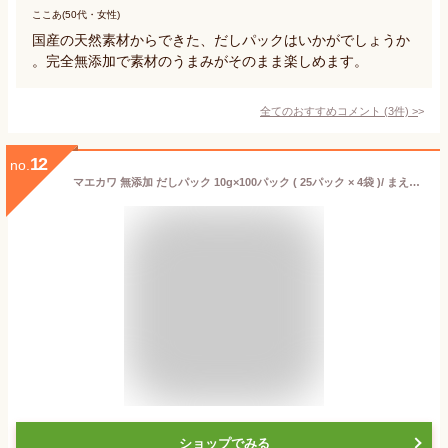
ここあ(50代・女性)
国産の天然素材からできた、だしパックはいかがでしょうか
。完全無添加で素材のうまみがそのまま楽しめます。
全てのおすすめコメント
(
3
件)
>
12
no.
マエカワ 無添加 だしパック 10g×100パック ( 25パック × 4袋 )/ まえか和 マエカワテイスト 天然だしパック 特撰 赤ちゃん ベビーフード 離乳食 無塩 だし 和風だし 万能調味料 天然だし かつお 昆布 椎茸 いわし 和風料理 完全無添加 国産 天然 ポイント消化 送料無料
ショップでみる