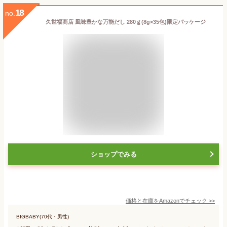
18
no.
久世福商店 風味豊かな万能だし 280ｇ(8g×35包)限定パッケージ
ショップでみる
価格と在庫を
Amazon
でチェック
>>
BIGBABY(70代・男性)