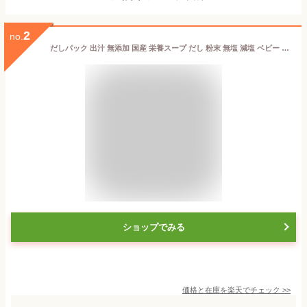
2
no.
だしパック 出汁 無添加 国産 栄養スープ だし 粉末 無塩 減塩 ベビー 赤ちゃん ベビーフード・離乳食 犬 昆布 こんぶ かつお 鰹節 椎茸 しいたけ うどん おでん 鍋 味噌汁 ギフト マエカワ フロム鹿児島
ショップでみる
価格と在庫を
楽天
でチェック
>>