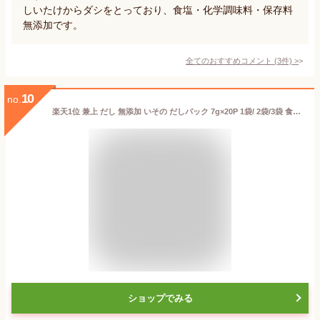
しいたけからダシをとっており、食塩・化学調味料・保存料
無添加です。
全てのおすすめコメント
(
3
件)
>
10
no.
楽天1位 兼上 だし 無添加 いその だしパック 7g×20P 1袋/ 2袋/3袋 食塩不使用 無添加 添加物不使用 無塩 減塩 国産 だし 出汁 かつお 鰹節 かつお節 昆布 こんぶ いわし 出汁パック 天然 離乳食 育脳 子供 赤ちゃん 粉 粉末 微粉末 ミネラル 送料無料 カネジョウ ml
ショップでみる