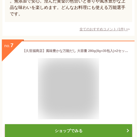
。無添加で安心。澄んだ黄金の色合いと香りや風水豊かな上
品な味わいを楽しめます。どんなお料理にも使える万能選手
です。
全てのおすすめコメント
(
1
件)
>
7
no.
【久世福商店】風味豊かな万能だし 大容量 280g(8g×35包入)×2セット かつお節 さば節 煮干 昆布 ふりかけ 出汁パック だしパック ◇化学調味料・保存料、無添加◇ サンクゼール KUZEFUKU Dashi Pack【costco コストコ コストコ通販】★送料無料★
ショップでみる