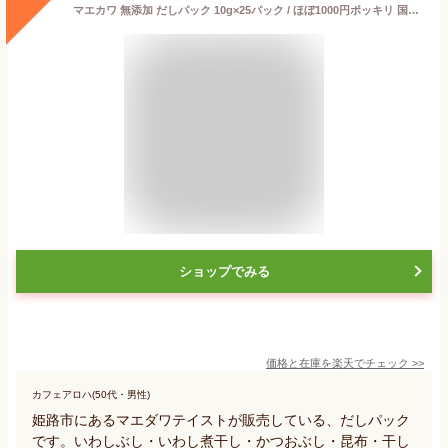
マエカワ 無添加 だしパック 10g×25パック / ほぼ1000円ポッキリ 国産 マエカワテイスト 天然だしパック 特撰 まえか和 赤ちゃん ベビーフード 離乳食 無塩 だし 和風だし 万能調味料 天然だし 鰹 昆布 椎茸 和風料理 完全無添加 国産 天然 出汁パック 送料無料
ショップでみる
価格と在庫を
楽天
でチェック
>>
カフェアロハ(50代・男性)
姫路市にあるマエダワテイストが販売している、だしパック
です。いわしぶし・いわし煮干し・かつおぶし・昆布・干し