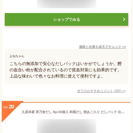
ショップでみる
価格と在庫を
楽天
でチェック
>>
よねちゃん
こちらの無添加で安心なだしパックはいかがでしょうか。鰹
の血合い粉が配合されているので貧血対策にも効果的です。
上品な味わいで色々なお料理に使えて便利ですよ。
全てのおすすめコメント
(
2
件)
>
20
no.
久原本家 茅乃舎だし 8g×30袋入 和風だし 焼あご入り だしパック 出汁 博多 国産原料使用