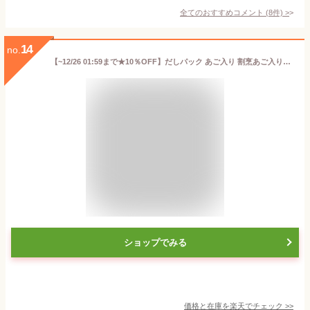
全てのおすすめコメント
(
8
件)
>
14
no.
【~12/26 01:59まで★10％OFF】だしパック あご入り 割烹あご入りだし 無添加 20包/30包/40包/50包/60包/90包 長崎県産 焼あご 使用 メール便 送料無料 あごだし パック だし 出汁 出汁パック あご ふりだし 粉末 だしの素 調味料 国産 九州 博多 長崎 内祝い お中元
ショップでみる
価格と在庫を
楽天
でチェック
>>