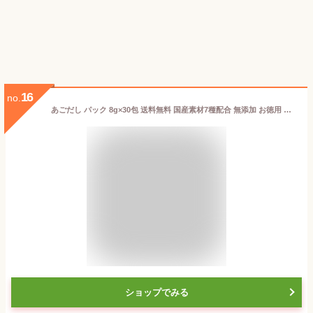
16
no.
あごだし パック 8g×30包 送料無料 国産素材7種配合 無添加 お徳用 粉末 だしの素 出汁 九州
ショップでみる