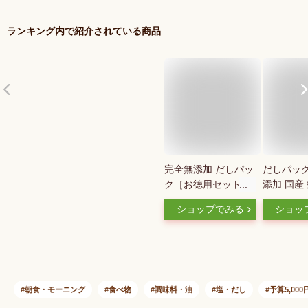
ランキング内で紹介されている商品
完全無添加 だしパッ
だしパック
ク［お徳用セット 京
添加 国産
のだしパック 10g20
プ だし 粉
ショップでみる
ショッ
パック 選べるセット
塩 ベビー
数（2袋 5袋）］無添
ベビーフ
加だしパック 出汁パ
食 犬 昆布
ック 天然だし 国産
つお 鰹節
だしパック 離乳食
たけ うど
きょうのおだし 国産
鍋 味噌汁
朝食・モーニング
食べ物
調味料・油
塩・だし
予算5,00
減塩 無塩 赤ちゃん
エカワ フ