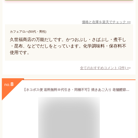
価格と在庫を
楽天
でチェック
>>
カフェアロハ(50代・男性)
久世福商店の万能だしです。かつおぶし・さばぶし・煮干し
・昆布、などでだしをとっています。化学調味料・保存料不
使用です。
全てのおすすめコメント
(
2
件)
>
8
no.
【ネコポス便 送料無料※代引き・同梱不可】焼きあご入り 老舗鰹節屋のだしパック 70g×1個 / ちきり清水商店株式会社