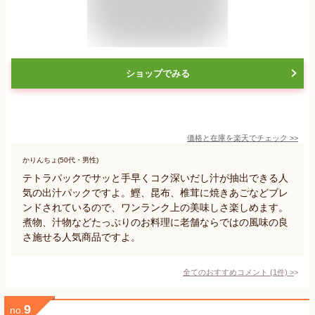
ショップでみる
価格と在庫を
楽天
でチェック
>>
かりんちょ(50代・男性)
テトラパックでサッと手早くコク深いだし汁が抽出できる人
気の出汁パックですよ。鰹、昆布、椎茸に焼きあごなどブレ
ンドされているので、ワンランク上の美味しさ楽しめます。
煮物、汁物などたっぷりのお料理に老舗ならではの風味の良
さ施せる人気商品ですよ。
全てのおすすめコメント
(
1
件)
>
9
no.