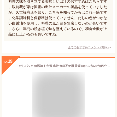
料理の味を引き立てる美味しい出汁のおすすめはこちらです
。以前我が家は国産の出汁メーカーの製品を使っていました
が、久世福商店を知り、こちらを知ってからはこれ一筋です
。化学調味料と保存料は使っていません。だしの色がつかな
い白醤油を使用し、料理の見た目を邪魔しないのが良いです
。さらに鳴門の焼き塩で味を整えているので、和食全般が上
品に仕上がるのも良いですね。
全てのおすすめコメント
(
3
件)
>
19
no.
だしパック 無添加 お年賀 出汁 食塩不使用 香煙 (8g×10包/25包)鉄分 だし 無添加だし 血合いだし 鰹血合 だし 無添加だしパック 国産 鹿児島県 枕崎産鰹100% 鰹のおだし 無塩 鰹の血合い粉 鉄分 離乳食 粉末 ギフト・プレゼントにもぴったり◎