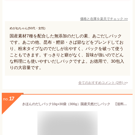
価格と在庫を
楽天
でチェック
>>
めがねちゃん(50代・女性)
国産素材7種を配合した無添加のだしの素、あごだしパック
です。あごの他、昆布・鰹節・さば節などをブレンドしてお
り、粉末タイプなのでだしが出やすく、パックを破って使う
こともできます。すっきりと癖がなく、旨味が強いのでどん
な料理にも使いやすいだしパックですよ。お徳用で、30包入
りの大容量です。
全てのおすすめコメント
(
2
件)
>
17
no.
きほんのだしパック10g×30袋（300g）国産天然だしパック 【送料無料】国内原料使用 無添加 出汁 離乳食 メール便でお届け マエカワテイスト がってん寿司