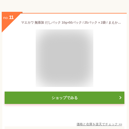
11
no.
マエカワ 無添加 だしパック 10g×50パック / 25パック × 2袋 / まえか和 マエカワテイスト 天然だしパック 特撰 赤ちゃん ベビーフード 離乳食 無塩 だし 和風だし 万能調味料 天然だし かつお 昆布 シイタケ いわし 和風料理 完全無添加 国産 天然 ポイント消化 送料無料
ショップでみる
価格と在庫を
楽天
でチェック
>>