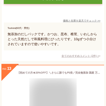
価格と在庫を
楽天
でチェック
>>
Toshimi(60代・男性)
無添加のだしパックです。かつお、昆布、椎茸、いわしから
とった天然だしで和風料理にぴったりです。10gずつ小分け
されていますので使いやすいです。
全てのおすすめコメント
(
2
件)
>
13
no.
【初めての方★20%OFF】＼さらに誰でもP5倍／完全無添加 国産 万能味だし 10g×40包入り 送料無料 だしパック 赤ちゃん 用 だし 離乳食 無添加だしパック 食塩不使用 無塩 無添加 減塩 出汁 パック だしの素 水出し 合わせだし いりこ 煮干し 鰹節 さば節 いわし 栄養