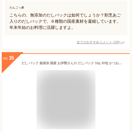
だんごっ鼻
こちらの、無添加のだしパックは如何でしょうか？割烹あご
入りのだしパックで、６種類の国産素材を凝縮しています。
年末年始のお料理に活躍しますよ。
全てのおすすめコメント
(
2
件)
>
15
no.
だし パック 無添加 国産 お伊勢さんの だしパック 10g 30包 かつおぶし風味際立つ 三重県産 鰹節 使用 出汁 粉末 無着色 伊勢 天然素材 メール便送料無料