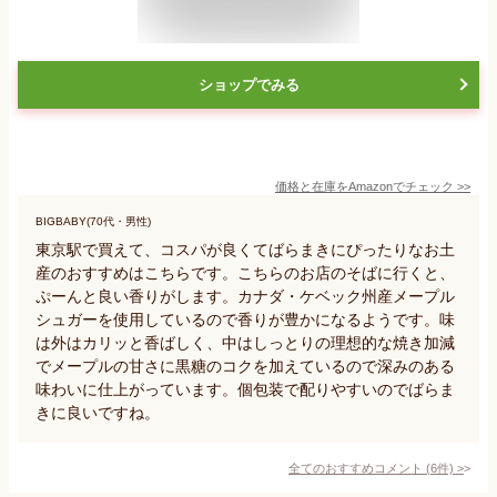
ショップでみる
価格と在庫を
Amazon
でチェック
>>
BIGBABY(70代・男性)
東京駅で買えて、コスパが良くてばらまきにぴったりなお土
産のおすすめはこちらです。こちらのお店のそばに行くと、
ぷーんと良い香りがします。カナダ・ケベック州産メープル
シュガーを使用しているので香りが豊かになるようです。味
は外はカリッと香ばしく、中はしっとりの理想的な焼き加減
でメープルの甘さに黒糖のコクを加えているので深みのある
味わいに仕上がっています。個包装で配りやすいのでばらま
きに良いですね。
全てのおすすめコメント
(
6
件)
>