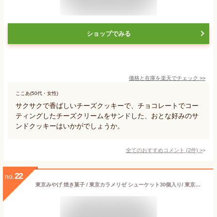
ショップでみる
価格と在庫を
楽天
でチェック
>>
ここあ(50代・女性)
サクサクで香ばしいチーズクッキーで、チョコレートでコー
ティングしたチーズクリームをサンドした、おとな好みのサ
ンドクッキーはいかがでしょうか。
全てのおすすめコメント
(
2
件)
>
22
no.
東京みやげ 焼き菓子 / 東京カラメリゼ シューケット30個入り/ 東京土産 スイーツ ギフト 詰め合わせ 個包装 洋菓子 手土産 内祝 お返し プレゼント 御祝 御礼 結婚 出産 職場 会社 退職 日持ち あす楽 送料無料