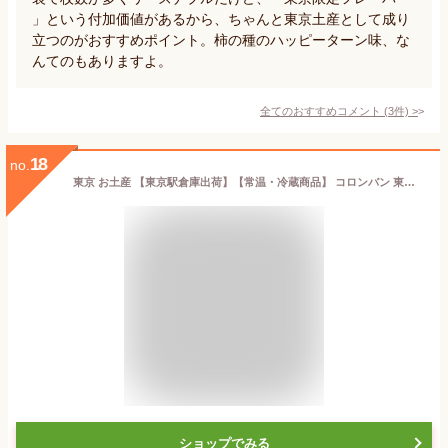
」という付加価値があるから、ちゃんと東京土産として成り
立つのがおすすめポイント。柿の種のハッピーターン味、な
んてのもありますよ。
全てのおすすめコメント
(
3
件)
>
18
no.
東京 お土産 【東京駅倉庫出荷】【常温・冷蔵商品】 コロンバン 東京りんご 8個入 東京みやげ 東京土産 東京駅 お菓子 スイーツ 焼菓子 洋菓子 りんご フィナンシェ ケーキ お歳暮 お中元 内祝い お取り寄せ ギフト プレゼント プチギフト 手土産 のし可
ショップでみる