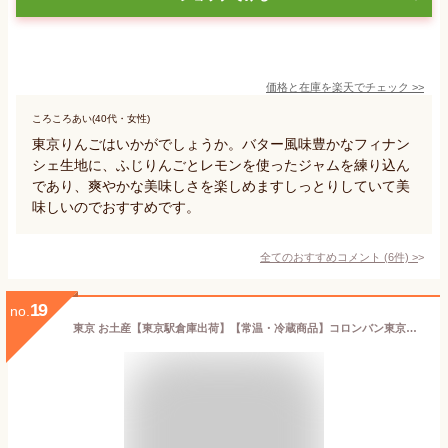
価格と在庫を
楽天
でチェック
>>
ころころあい(40代・女性)
東京りんごはいかがでしょうか。バター風味豊かなフィナン
シェ生地に、ふじりんごとレモンを使ったジャムを練り込ん
であり、爽やかな美味しさを楽しめますしっとりしていて美
味しいのでおすすめです。
全てのおすすめコメント
(
6
件)
>
19
no.
東京 お土産【東京駅倉庫出荷】【常温・冷蔵商品】コロンバン東京駅丸の内駅舎フールセック19枚入東京みやげ 東京土産 東京駅 限定 観光 洋菓子 焼菓子 クッキー スイーツ お中元 お歳暮 内祝い ギフト プレゼント プチギフト 手土産 のし可