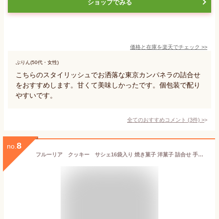
ショップでみる
価格と在庫を
楽天
でチェック
>>
ぷりん(50代・女性)
こちらのスタイリッシュでお洒落な東京カンパネラの詰合せ
をおすすめします。甘くて美味しかったです。個包装で配り
やすいです。
全てのおすすめコメント
(
3
件)
>
8
no.
フルーリア クッキー サシェ16袋入り 焼き菓子 洋菓子 詰合せ 手土産 プレゼント お返し ホワイトデー お中元 母の日 退職 お取り寄せ 入学 卒業 スイーツ お配り お礼 内祝い 謝恩会 卒対 東京土産 お歳暮