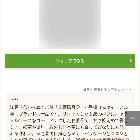
ショップでみる
価格と在庫を
楽天
でチェック
>>
Tacky
江戸時代から続く老舗「上野風月堂」が手掛けるキャラメル
専門ブランドの一品です。サクッとした食感のパフにキャラ
メルソースをコーティングしたお菓子で、甘さ控えめで香ば
しく、紅茶や珈琲、意外と日本茶にも合ってどなたにも好ま
れる味わい。個包装で日持ちも良く、パッケージとコロンと
したお菓子の見た目も愛らしく、30個入りの大容量が店頭で