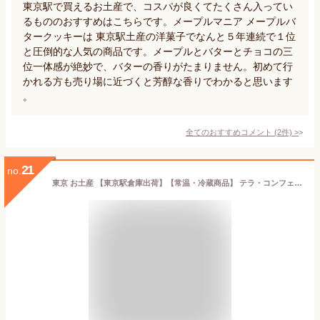
東京駅で買えるお土産で、コスパが良くてたくさん入ってい
るもののおすすめはこちらです。メープルマニア メープルバ
タークッキーは 東京駅土産の洋菓子でなんと５年連続で１位
と圧倒的な人気の商品です。メープルとバターとチョコの三
位一体感が絶妙で、バターの香りがたまりません。初めて行
かれる方も売り場に近づくと芳醇な香りでわかると思います
。
全てのおすすめコメント
(
2
件)
>
21
no.
東京 お土産 【東京駅倉庫出荷】【常温・冷蔵商品】 テラ・コンフェクト チーズウィッチ 23個入 東京みやげ 東京土産 東京駅 お菓子 スイーツ クッキー 洋菓子 焼き菓子 お中元 御中元 お歳暮 御歳暮 内祝い ホワイトデー プチギフト ギフト のし不可