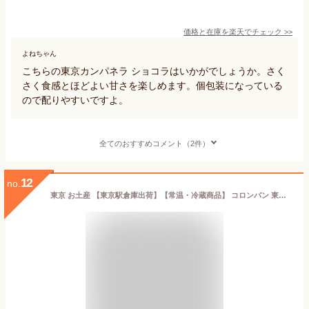
価格と在庫を
楽天
でチェック
>>
よねちゃん
こちらの東京カンパネラ ショコラはいかがでしょうか。さく
さく食感とほどよい甘さを楽しめます。個包装になっている
ので配りやすいですよ。
全てのおすすめコメント（2件）
12
no.
東京 お土産 【東京駅倉庫出荷】【常温・冷蔵商品】 コロンバン 東京駅焼きショコラ 12個入 おみやげ 土産 東京みやげ お菓子 スイーツ 焼菓子 チョコレート お年賀 内祝い お中元 お歳暮 お取り寄せ ギフト プレゼント のし可