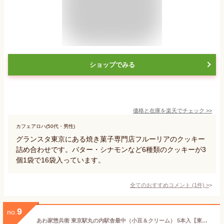
ショップでみる
価格と在庫を
楽天
でチェック
>>
カフェアロハ(50代・男性)
グランスタ東京にある焼き菓子専門店フルーリアのクッキー
詰め合わせです。バター・シナモンなど6種類のクッキーが3
個1袋で16袋入っています。
全てのおすすめコメント
(
1
件)
>
9
no.
あわ家惣兵衛 東京駅丸の内駅舎最中（小豆＆クリーム） 5本入【東京 お土産】｜東京土産 ばらまき用 お土産 東京 もなか 和菓子 関東 東京お土産 おみやげ みやげ 東京 帰省土産 お取り寄せ 手土産 贈り物 ギフト お取り寄せグルメ