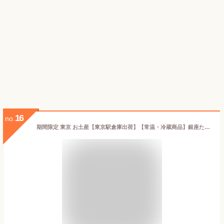
16
no.
期間限定 東京 お土産【東京駅倉庫出荷】【常温・冷蔵商品】銀座たまや チョコたまご キャラメルブラウニー 5個入東京みやげ 洋菓子 土産 スイーツ お中元 お歳暮 内祝い バレンタイン ホワイトデー お取り寄せ ギフト プレゼント プチギフト 手土産 のし可