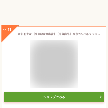
11
no.
東京 お土産 【東京駅倉庫出荷】【冷蔵商品】 東京カンパネラ ショコラ 10個入 土産 東京みやげ 東京土産 お菓子 スイーツ ラングドシャ チョコクッキー お中元 御中元 お歳暮 御歳暮 ホワイトデー 内祝い お取り寄せ ギフト プレゼント のし不可
ショップでみる