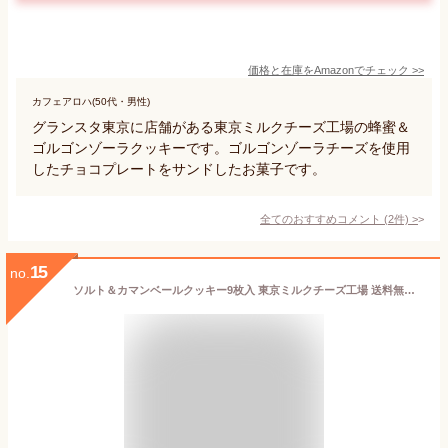
価格と在庫を
Amazon
でチェック
>>
カフェアロハ(50代・男性)
グランスタ東京に店舗がある東京ミルクチーズ工場の蜂蜜＆
ゴルゴンゾーラクッキーです。ゴルゴンゾーラチーズを使用
したチョコプレートをサンドしたお菓子です。
全てのおすすめコメント
(
2
件)
>
15
no.
ソルト＆カマンベールクッキー9枚入 東京ミルクチーズ工場 送料無料 お菓子 ギフト 個包装 クッキー チーズ 焼き菓子 洋菓子 プレゼント 内祝い お返し お祝い お礼 職場 菓子折り 東京 お土産 手土産 シュクレイ バレンタイン