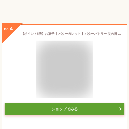
4
no.
【ポイント5倍】お菓子【 バターガレット 】バターバトラー 父の日 個包装 スイーツ ガレット 焼き菓子 洋菓子 内祝 お祝 出産祝 お礼 おしゃれ 職場 退職 ご挨拶 手土産 人気 おすすめ 選べる入数 プレゼント ギフト お中元 御中元
ショップでみる