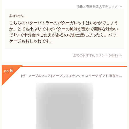
価格と在庫を
楽天
でチェック
>>
よねちゃん
こちらのバターバトラーのバターガレットはいかがでしょう
か。とても小ぶりですがバターの風味が豊かで濃厚な味わい
で1つで十分食べごたえがあるのでお土産にぴったり。パッ
ケージもおしゃれです。
全てのおすすめコメント
(
42
件)
>
5
no.
[ザ・メープルマニア] メープルフィナンシェ スイーツ ギフト 東京土産 手土産 個包装 プレゼント お返し 内祝い 焼き菓子 退職 おしゃれ 大人 (メープルフィナンシェ6個入)