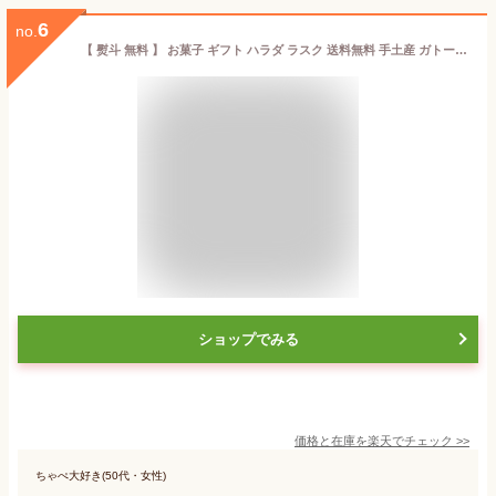
6
no.
【 熨斗 無料 】 お菓子 ギフト ハラダ ラスク 送料無料 手土産 ガトーフェスタ R3 小缶 2枚/1袋 × 18袋(36枚入) 退職 ハラダラスク 御礼 内祝 御礼返し 通販 2026 ホワイトデー お返し
ショップでみる
価格と在庫を
楽天
でチェック
>>
ちゃぺ大好き(50代・女性)