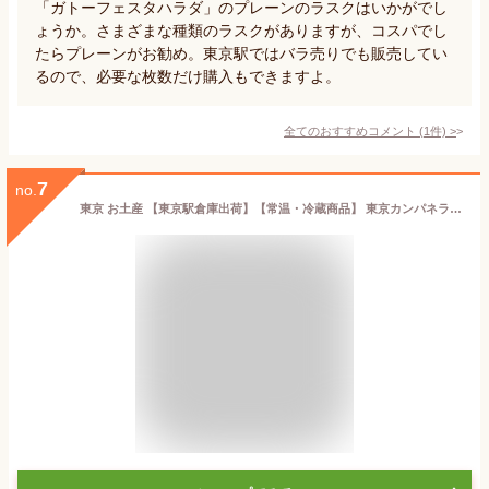
「ガトーフェスタハラダ」のプレーンのラスクはいかがでし
ょうか。さまざまな種類のラスクがありますが、コスパでし
たらプレーンがお勧め。東京駅ではバラ売りでも販売してい
るので、必要な枚数だけ購入もできますよ。
全てのおすすめコメント
(
1
件)
>
7
no.
東京 お土産 【東京駅倉庫出荷】【常温・冷蔵商品】 東京カンパネラ 詰合せ 16個入 土産 東京みやげ 東京土産 お菓子 スイーツ ラングドシャ チョコクッキー お中元 御中元 お歳暮 御歳暮 ホワイトデー 内祝い お取り寄せ ギフト プレゼント のし不可