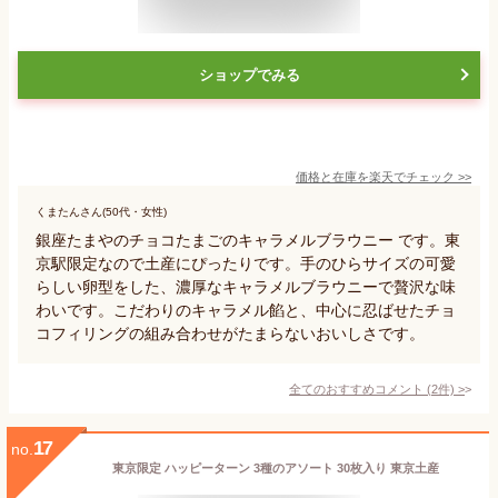
ショップでみる
価格と在庫を
楽天
でチェック
>>
くまたんさん(50代・女性)
銀座たまやのチョコたまごのキャラメルブラウニー です。東
京駅限定なので土産にぴったりです。手のひらサイズの可愛
らしい卵型をした、濃厚なキャラメルブラウニーで贅沢な味
わいです。こだわりのキャラメル餡と、中心に忍ばせたチョ
コフィリングの組み合わせがたまらないおいしさです。
全てのおすすめコメント
(
2
件)
>
17
no.
東京限定 ハッピーターン 3種のアソート 30枚入り 東京土産