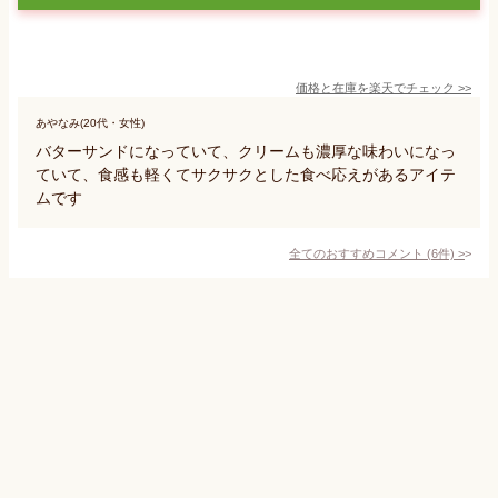
価格と在庫を
楽天
でチェック
>>
あやなみ(20代・女性)
バターサンドになっていて、クリームも濃厚な味わいになっ
ていて、食感も軽くてサクサクとした食べ応えがあるアイテ
ムです
全てのおすすめコメント
(
6
件)
>