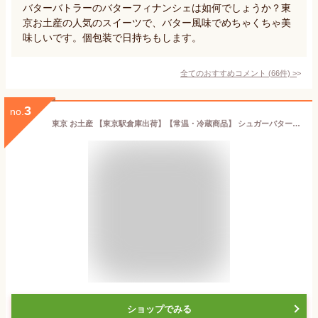
バターバトラーのバターフィナンシェは如何でしょうか？東
京お土産の人気のスイーツで、バター風味でめちゃくちゃ美
味しいです。個包装で日持ちもします。
全てのおすすめコメント
(
66
件)
>
3
no.
東京 お土産 【東京駅倉庫出荷】【常温・冷蔵商品】 シュガーバターサンドの木 7個入 土産 おみやげ 東京みやげ お菓子 スイーツ 洋菓子 バターサンド バタースイーツ お中元 御中元 お歳暮 御歳暮 お祝い 内祝い ギフト プレゼント お取り寄せ のし可
ショップでみる