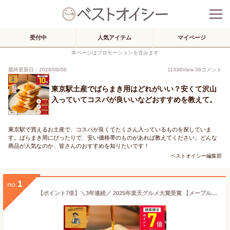
受付中
人気アイテム
マイページ
本ページはプロモーションを含みます
最終更新日：2026/08/06
11338
View
39
コメント
東京駅土産でばらまき用はどれがいい？安くて沢山
入っていてコスパが良いいなどおすすめを教えて。
東京駅で買えるお土産で、コスパが良くてたくさん入っているものを探していま
す。ばらまき用にぴったりで、安い価格帯のものがあれば教えてください。どんな
商品が人気なのか、皆さんのおすすめを知りたいです！
ベストオイシー編集部
1
no.
【ポイント7倍】＼3年連続／ 2025年楽天グルメ大賞受賞 【メープルバタークッキー9枚入】ザ・メープルマニア お菓子 ギフト 詰め合わせ 個包装 クッキー ラングドシャ 焼き菓子 洋菓子 プレゼント 内祝 お返し お祝 退職 お中元 御中元 夏ギフト 暑中見舞い