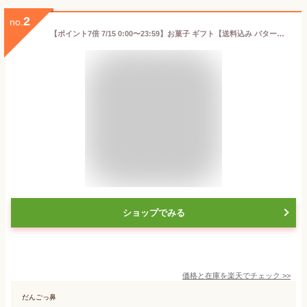
2
no.
【ポイント7倍 7/15 0:00〜23:59】お菓子 ギフト【送料込み バターフィナンシェ12個入】 個包装 スイーツ フィナンシェ 焼き菓子 洋菓子 内祝 お祝 出産祝 お礼 おしゃれ 退職 菓子折り ご挨拶 ギフト バターバトラー お供え お中元 御中元 夏ギフト 暑中見舞い
ショップでみる
価格と在庫を
楽天
でチェック
>>
だんごっ鼻