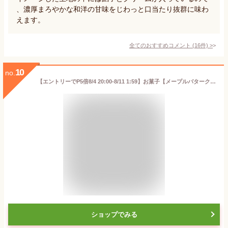
、濃厚まろやかな和洋の甘味をじわっと口当たり抜群に味わ
えます。
全てのおすすめコメント
(
16
件)
>
10
no.
【エントリーでP5倍8/4 20:00-8/11 1:59】お菓子【メープルバタークッキー18枚入】 ザ・メープルマニア 個包装 スイーツ ギフト クッキー ラングドシャ 焼き菓子 洋菓子内祝い お祝い 出産祝い 結婚内祝い お礼 お供えおしゃれ 職場 退職 東京土産 夏ギフト 暑中見舞い
ショップでみる