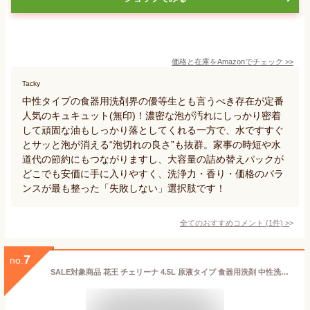
価格と在庫を
Amazon
でチェック
>>
Tacky
中性タイプの食器用洗剤界の優等生とも言うべき存在が定番
人気のキュキュット(無印)！濃密な泡が汚れにしっかり密着
して頑固な油もしっかり落としてくれる一方で、水ですすぐ
とサッと泡が消える“泡切れの良さ”も抜群。家事の時短や水
道代の節約にもつながりますし、大容量の詰め替えパックが
どこでも安価に手に入りやすく、洗浄力・香り・価格のバラ
ンスが最も整った「失敗しない」選択肢です！
全てのおすすめコメント
(
1
件)
>
7
no.
SALE対象商品 花王 チェリーナ 4.5L 原液タイプ 食器用洗剤 中性洗剤 油汚れ 業務用 大容量 詰め替え 食器 野菜 果物 包丁 まな板 調理器具 厨房器具 液体 コスパ 飲食店 レストラン バックヤード 給食 食品加工工場 教育施設 厨房 キッチン 台所