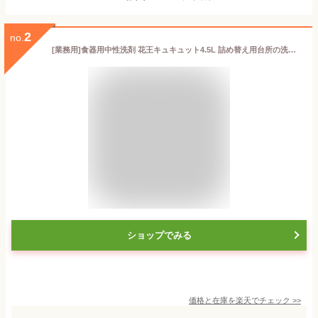
2
no.
[業務用]食器用中性洗剤 花王キュキュット4.5L 詰め替え用台所の洗浄/除菌/油汚れに。手にやさしいくすばやいすすぎ。オレンジオイル配合の台所用合成洗剤(花王プロシリーズ/食器用洗剤/洗剤食器/中性洗剤 食器/業務用洗剤/詰替え/つめ替用/クリア除菌/大容量/洗剤食器)
ショップでみる
価格と在庫を
楽天
でチェック
>>