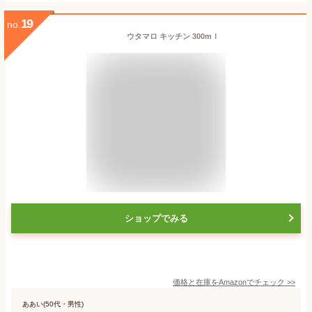
19
no.
ウタマロ キッチン 300mｌ
ショップでみる
価格と在庫を
Amazon
でチェック
>>
ああい(50代・男性)