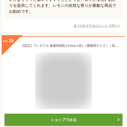
りを提供してくれます。レモンの自然な香りが素敵な商品で
お勧めです。
全てのおすすめコメント
(
1
件)
>
15
no.
【花王】ワンダフル 食器用洗剤 [4.5kg×1本] ＜業務用サイズ＞｜花王 kao ワンダフル 食器洗剤 食器用洗剤 原液 原液使用 中性 無香料 大容量 業務用 お買い得 単品
ショップでみる