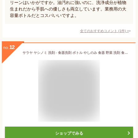
リーンはいかがですか。油汚れに強いのに、洗浄成分が植物
生まれだから手肌への優しさも両立しています。業務用の大
容量ボトルだとコスパいいですよ。
全てのおすすめコメント
(
1
件)
>
12
no.
サラヤ ヤシノミ 洗剤 - 食器洗剤 ボトル やしのみ 食器 野菜 洗剤 食器用洗剤 ヤシノミ洗剤 食器用 中性洗剤 キッチン洗剤 台所洗剤 手に優しい 手にやさしい 環境にやさしい 無添加 無香料 saraya サラヤ公式ショップ
ショップでみる