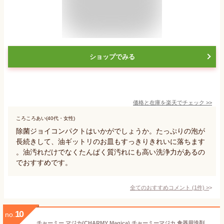
ショップでみる
価格と在庫を
楽天
でチェック
>>
ころころあい(40代・女性)
除菌ジョイコンパクトはいかがでしょうか。たっぷりの泡が
長続きして、油ギットリのお皿もすっきりきれいに落ちます
。油汚れだけでなくたんぱく質汚れにも高い洗浄力があるの
でおすすめです。
全てのおすすめコメント
(
1
件)
>
10
no.
チャーミー マジカ(CHARMY Magica) チャーミーマジカ 食器用洗剤 一発洗浄スプレー オレンジの香り 本体