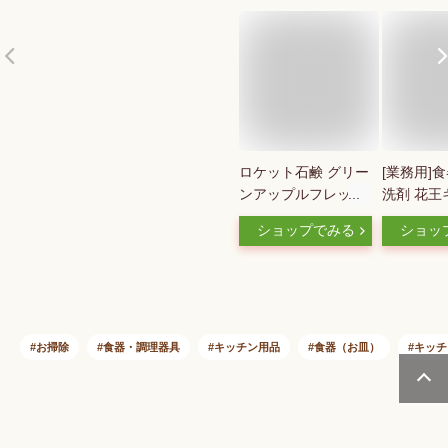
ロケット石鹸 グリー
[業務用]
ンアップルフレッシ
洗剤 花王
ュ コンパクト 250ml
ト4.5L 
ショップでみる
ショッ
フルーツ酸 中性洗剤
所の洗浄/
食器 食器用洗剤 キ
れに。手
ッチン洗剤 台所用
くすばや
オレンジ
の台所用合
王プロシリ
お掃除
食器・調理器具
キッチン用品
食器（お皿）
キッチ
用洗剤/洗
性洗剤 食
洗剤/詰替
用/クリア