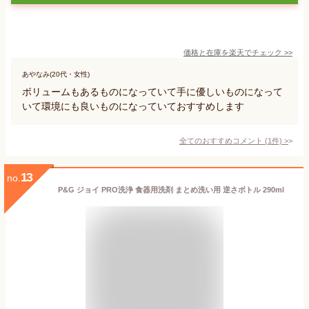
価格と在庫を
楽天
でチェック
>>
あやなみ(20代・女性)
ボリュームもあるものになっていて手に優しいものになって
いて環境にも良いものになっていておすすめします
全てのおすすめコメント
(
1
件)
>
13
no.
P&G ジョイ PRO洗浄 食器用洗剤 まとめ洗い用 逆さボトル 290ml