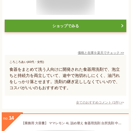
ショップでみる
価格と在庫を
楽天
でチェック
>>
ころころあい(40代・女性)
食器をまとめて洗う人向けに開発された食器用洗剤で、泡立
ちと持続力を両立していて、途中で泡切れしにくく、油汚れ
をしっかり落とせます。洗剤の継ぎ足ししなくていいので、
コスパがいいのもおすすめです。
全てのおすすめコメント
(
1
件)
>
14
no.
【業務用 大容量】 ママレモン 4L 詰め替え 食器用洗剤 台所洗剤 中性洗剤 油汚れ 野菜用洗剤