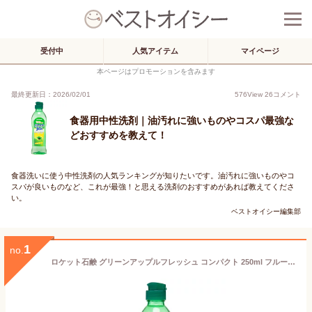
受付中
人気アイテム
マイページ
本ページはプロモーションを含みます
最終更新日：2026/02/01
576
View
26
コメント
食器用中性洗剤｜油汚れに強いものやコスパ最強な
どおすすめを教えて！
食器洗いに使う中性洗剤の人気ランキングが知りたいです。油汚れに強いものやコ
スパが良いものなど、これが最強！と思える洗剤のおすすめがあれば教えてくださ
い。
ベストオイシー編集部
1
no.
ロケット石鹸 グリーンアップルフレッシュ コンパクト 250ml フルーツ酸 中性洗剤 食器 食器用洗剤 キッチン洗剤 台所用