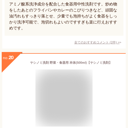
アミノ酸系洗浄成分を配合した食器用中性洗剤です。炒め物
をしたあとのフライパンやカレーのこびりつきなど、頑固な
油汚れもすっきり落とせ、少量でも泡持ちがよく食器をしっ
かり洗浄可能で、泡切れもよいのですすぎも楽に行えおすす
めです。
全てのおすすめコメント
(
2
件)
>
20
no.
ヤシノミ洗剤 野菜・食器用 本体(500ml)【ヤシノミ洗剤】