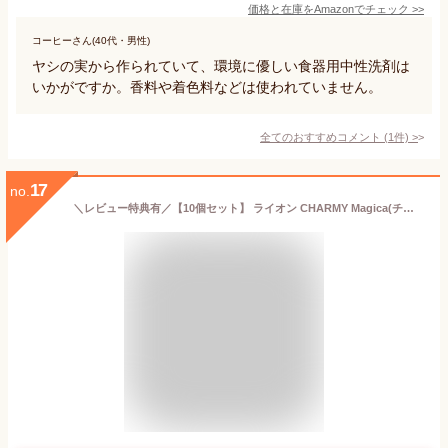
価格と在庫を
Amazon
でチェック
>>
コーヒーさん(40代・男性)
ヤシの実から作られていて、環境に優しい食器用中性洗剤は
いかがですか。香料や着色料などは使われていません。
全てのおすすめコメント
(
1
件)
>
17
no.
＼レビュー特典有／【10個セット】 ライオン CHARMY Magica(チャーミーマジカ)速乾+(プラス)カラッと除菌 シトラスミントの香り つめかえ用 [単品内容量/530ml] | ライオン チャーミーマジカ 除菌 洗剤 速乾 シトラスミント 詰め替え