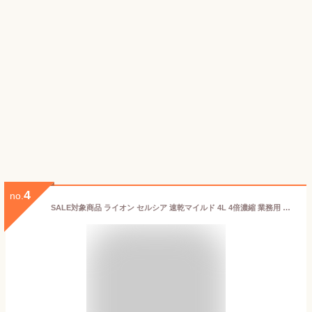
4
no.
SALE対象商品 ライオン セルシア 速乾マイルド 4L 4倍濃縮 業務用 大容量 詰め替え 食器洗剤 台所洗剤 濃縮 中性洗剤 野菜 果物 食器 調理器具 スポンジ除菌 キッチン 台所 コック付き 注ぎ口付き LION ライオンハイジーン