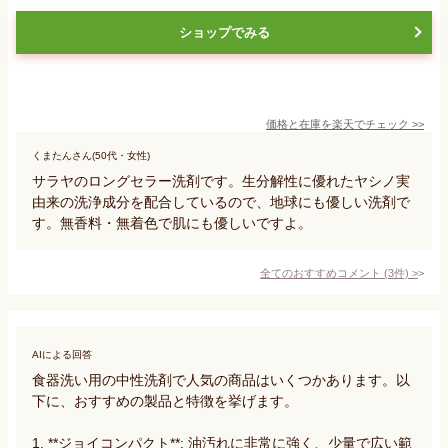
ショップでみる
価格と在庫を
楽天
でチェック
>>
くまたんさん(50代・女性)
サラヤのロングセラー洗剤です。生分解性に優れたヤシノ実
由来の洗浄成分を配合しているので、地球にも優しい洗剤で
す。無香料・無着色で肌にも優しいですよ。
全てのおすすめコメント
(
3
件)
>
AIによる回答
食器洗い用の中性洗剤で人気の商品はいくつかあります。以
下に、おすすめの製品と特徴を挙げます。

1. **ジョイコンパクト**: 油汚れに非常に強く、少量で広い範