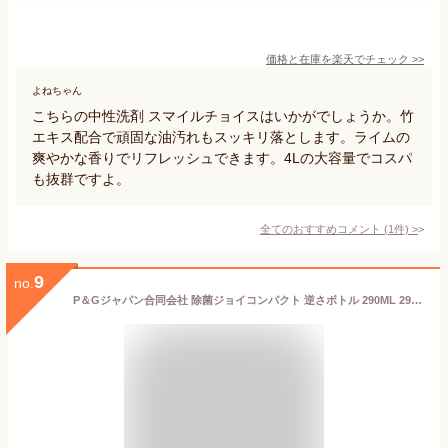
価格と在庫を
楽天
でチェック
>>
よねちゃん
こちらの中性洗剤 スマイルチョイスはいかがでしょうか。竹
エキス配合で頑固な油汚れもスッキリ落とします。ライムの
爽やかな香りでリフレッシュできます。4Lの大容量でコスパ
も抜群ですよ。
全てのおすすめコメント
(
1
件)
>
9
no.
P＆Gジャパン合同会社 除菌ジョイコンパクト 逆さボトル 290ML 290ML