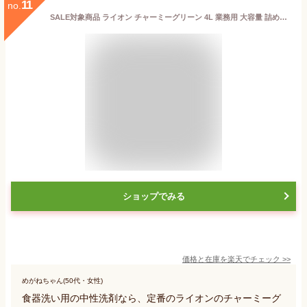
11
no.
SALE対象商品 ライオン チャーミーグリーン 4L 業務用 大容量 詰め替え 詰替タイプ つめかえ用 台所用 キッチン用 洗剤 中性洗剤 コック付き 注ぎ口付き LION ライオンハイジーン
ショップでみる
価格と在庫を
楽天
でチェック
>>
めがねちゃん(50代・女性)
食器洗い用の中性洗剤なら、定番のライオンのチャーミーグ