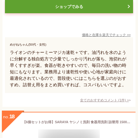
ショップでみる
価格と在庫を
楽天
でチェック
>>
めがねちゃん(50代・女性)
ライオンのチャーミーマジカ速乾＋です。油汚れを水のよう
に分解する独自処方で少量でしっかり汚れが落ち、泡切れが
早くすすぎが楽。食器が乾きやすいので、毎日の洗い物の時
短にもなります。業務用より速乾性や使い心地が家庭向けに
最適化されているので、普段使いにはこちらを選ぶのがおす
すめ。詰替え用をまとめ買いすれば、コスパもいいですよ。
全てのおすすめコメント
(
1
件)
>
18
no.
【6個セットがお得】SARAYA ヤシノミ洗剤 食器用洗剤 詰替用 1500ml 選べる個数 1個 2個 3個 6個 大容量 中性洗剤 ロングセラー 無色透明 無香料 無着色 無添加 環境配慮 地球にやさしい エコロジー 高い生分解性 ヤシの実由来 植物性 手荒れ対策 まとめ買い 送料無料