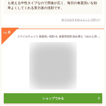
も使える中性タイプなので用途が広く、毎日の食器洗いを効
率よくしてくれる実力派の洗剤です。
全てのおすすめコメント
(
1
件)
>
8
no.
スマイルチョイス 食器洗い洗剤 4L 食器用洗剤 詰め替え つめかえ用 中性洗剤 業務用 大容量 手にやさしい中性タイプ 油汚れスッキリ 無リン 日本製 竹エキス配合 ライムの香り 手荒れ防止 飲食店向け 洗浄力強力 油汚れ
ショップでみる