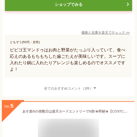
ショップでみる
価格と在庫を
楽天
でチェック
>>
ともぞう(50代・女性)
ビビゴ王マンドゥはお肉と野菜がたっぷり入っていて、食べ
応えのあるもちもちした歯ごたえが美味しいです。スープに
入れたり鍋に入れたりアレンジも楽しめるのでオススメです
よ！
全てのおすすめコメント（2件）
5
no.
あす楽/5の倍数日は楽天カードエントリーで5倍/★即納★【COSTCO】コストコ通販【RODEO JOES】モッツァレラチーズフライ 1.2kg（要冷凍）