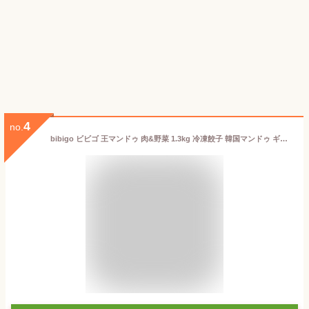
4
no.
bibigo ビビゴ 王マンドゥ 肉&野菜 1.3kg 冷凍餃子 韓国マンドゥ ギョウザ 大容量 コストコ CJ FOODS おかず おつまみ 時短 簡単調理 スープ餃子 鍋 パーティー もちもち