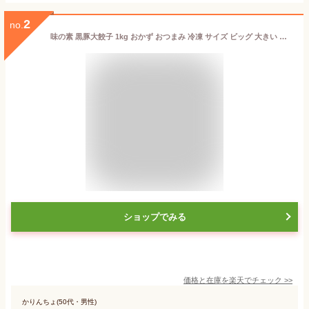
2
no.
味の素 黒豚大餃子 1kg おかず おつまみ 冷凍 サイズ ビッグ 大きい 餃子 黒豚 ブランド メーカー ポーク 豚肉 加工品 メイン メニュー 中華 献立 冷凍保存 保存 賞味期限 チャイナ 1000g 夕食 定食 夜食 補食 便利 時短 簡単 焼くだけ 焼き方 食べ方【Costco コストコ】
ショップでみる
価格と在庫を
楽天
でチェック
>>
かりんちょ(50代・男性)