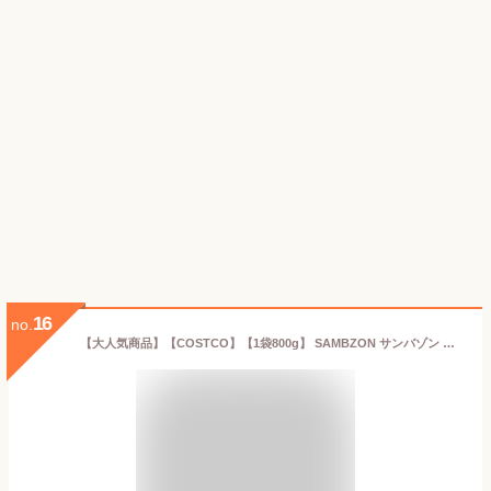
16
no.
【大人気商品】【COSTCO】【1袋800g】 SAMBZON サンバゾン オーガニックアサイー スムージーパック 800g(100g×8袋)（冷凍食品） コストコ 冷凍アサイー 朝食 フルーツ 健康食品 ダイエット ハワイ プレゼント 誕生日 母の日 父の日 ギフト 3,980円以上購入で送料無料