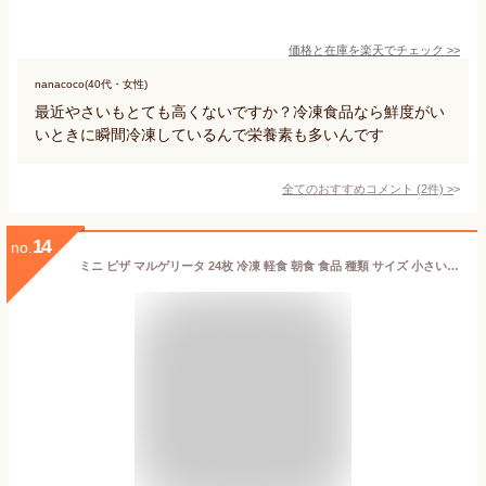
価格と在庫を
楽天
でチェック
>>
nanacoco(40代・女性)
最近やさいもとても高くないですか？冷凍食品なら鮮度がい
いときに瞬間冷凍しているんで栄養素も多いんです
全てのおすすめコメント
(
2
件)
>
14
no.
ミニ ピザ マルゲリータ 24枚 冷凍 軽食 朝食 食品 種類 サイズ 小さい 食べきり 冷凍食品 朝ごはん 補食 間食 夜食 時短 手軽 便利 簡単 大容量 パーティー お誕生日 クリスマス 来客 バーベキュー キャンプ アウトドア 温め方 トースター フライパン【Costco コストコ】