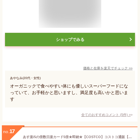
ショップでみる
価格と在庫を
楽天
でチェック
>>
あやなみ(20代・女性)
オーガニックで食べやすい体にも優しいスーパーフードにな
っていて、お手軽かと思いますし、満足度も高いかと思いま
す
全てのおすすめコメント
(
5
件)
>
17
no.
あす楽/5の倍数日楽カード5倍★即納★【COSTCO】コストコ通販【味の素】三元豚のとんかつ 810g（冷凍食品）