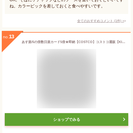
ね。カラーピックを差しておくと食べやすいです。
全てのおすすめコメント
(
1
件)
>
13
no.
あす楽/5の倍数日楽カード5倍★即納【COSTCO】コストコ通販【KIRKLAND】カークランド ステアフライ ベジタブルブレンド 2.49kg （冷凍食品）
ショップでみる