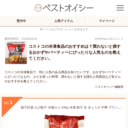
受付中
人気アイテム
マイページ
本ページはプロモーションを含みます
最終更新日：2026/03/19
1005
View
24
コメント
コストコの冷凍食品のおすすめは？買わないと損す
るおかずやパーティーにぴったりな人気ものを教え
てください。
コストコの冷凍食品で、特に人気のある商品を知りたいです。おかずやパーティー
にぴったりなもの、エビを使った料理、買わないと損する隠れ人気商品など皆さん
のおすすめを教えてください。
ベストオイシー編集部
1
no.
餃子計画 えび餃子 36個入り 648g 冷凍 餃子 生 ぎょうざ 中華 ブランド メーカー オリジナル 具材 素材 焼き餃子 水餃子 種類 大容量 パッケージ 保存 具沢山 冷凍保存 解凍 商品 海老 たけのこ スープ エビワンタン アレンジ 【 Costco コストコ】