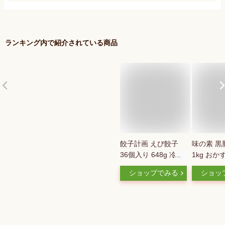
ランキング内で紹介されている商品
餃子計画 えび餃子
味の素 黒
36個入り 648g 冷凍
1kg おか
餃子 生 ぎょうざ 中
冷凍 サイ
ショップでみる
ショッ
華 ブランド メーカ
大きい 餃
ー オリジナル 具材
ランド メ
素材 焼き餃子 水餃
ーク 豚肉
子 種類 大容量 パッ
イン メニ
ケージ 保存 具沢山
献立 冷凍