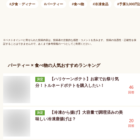
冷凍保存 解凍 商品
賞味期限 
夕食・ディナー
パーティー
食べ物
冷凍食品
予算3,000円
海老 たけのこ スー
1000g 夕
プ エビワンタン ア
食 補食 便
レンジ 【 Costco コ
単 焼くだ
ストコ】
食べ方【Co
トコ】
※
ベストオイシー
に寄せられた投稿内容は、投稿者の主観的な感想・コメントを含みます。 投稿の信憑性・正確性を保
証することはできませんので、あくまで参考情報の一つとしてご利用ください。
パーティー × 食べ物
の人気おすすめランキング
【ハリケーンポテト】お家でお祭り気
決定
分！トルネードポテトを購入したい！
46
回答
【冷凍から揚げ】大容量で調理済みの美
決定
味しい冷凍唐揚げは？
20
回答