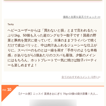
価格と在庫を
楽天
でチェック
>>
Tacky
ヘビーユーザーからは「買わないと損」とまで言われるたっ
ぷり1kg、50個も入った超ロングセラー餃子です！国産の野
菜と豚肉を贅沢に使っていて、冷凍のままフライパンで焼く
だけで皮はパリッと、中は肉汁あふれるジューシーな仕上が
りに。スーパーのものとは一線を画す「手作りのような本格
感」がありながら1個あたりのコスパも最強。夕飯のメイン
にはもちろん、ホットプレートで一気に焼けば餃子パーティ
ーも楽しめますよ！
全てのおすすめコメント
(
1
件)
>
10
no.
【クール便】ニッスイ 直焼きおにぎり 70g×10個×2袋大容量！大人気商品！コスパも◎ 国産米使用 焼きご飯 おやつ 夜食 冷凍ごはん ☆クール冷凍便☆【costco コストコ コストコ通販】★嬉しい送料無料★[5]