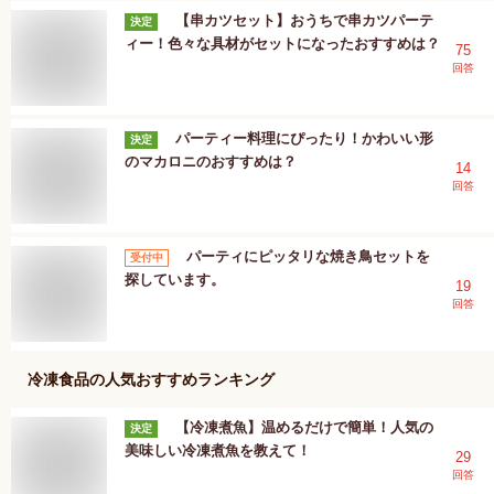
【串カツセット】おうちで串カツパーテ
決定
ィー！色々な具材がセットになったおすすめは？
75
回答
パーティー料理にぴったり！かわいい形
決定
のマカロニのおすすめは？
14
回答
パーティにピッタリな焼き鳥セットを
受付中
探しています。
19
回答
冷凍食品
の人気おすすめランキング
【冷凍煮魚】温めるだけで簡単！人気の
決定
美味しい冷凍煮魚を教えて！
29
回答