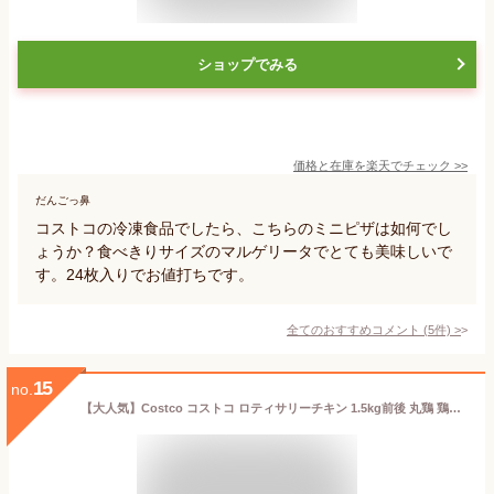
ショップでみる
価格と在庫を
楽天
でチェック
>>
だんごっ鼻
コストコの冷凍食品でしたら、こちらのミニピザは如何でし
ょうか？食べきりサイズのマルゲリータでとても美味しいで
す。24枚入りでお値打ちです。
全てのおすすめコメント
(
5
件)
>
15
no.
【大人気】Costco コストコ ロティサリーチキン 1.5kg前後 丸鶏 鶏肉 パーティー 食品 冷凍 チキン コストコ ロティサリー 時間 価格 料理 人気 調理 オーブン サイズ カロリー 店舗 保存 アレンジ カット ハーブ Chicken レシピ クリスマス ハロウィン【Costco コストコ】