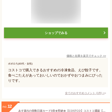
ショップでみる
価格と在庫を
楽天
でチェック
>>
ポポロろ(40代・女性)
コストコで購入できるおすすめの冷凍食品、えび餃子です。
食べごたえがあっておいしいのでおかずやおつまみにぴった
りです。
全てのおすすめコメント
(
1
件)
>
12
no.
あす楽/5の倍数日楽カード5倍★即納★【COSTCO】コストコ通販【CP】Chicken Nuggets チキンナゲット 1kg （冷凍食品）