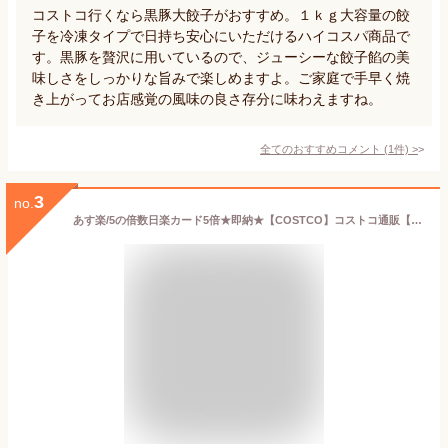
コストコ行くなら黒豚大餃子がおすすめ。１ｋｇ大容量の餃
子を冷凍タイプで日持ち安心にいただけるハイコスパ商品で
す。黒豚を贅沢に用いているので、ジューシーな餃子餡の美
味しさをしっかりな旨みで楽しめますよ。ご家庭で手早く焼
き上がってお店感覚の風味の良さ存分に味わえますね。
全てのおすすめコメント
(
1
件)
>
3
no.
あす楽/5の倍数日楽カード5倍★即納★【COSTCO】コストコ通販【AJINOMOTO】レンジ若鶏から揚げ 1kg（冷凍食品）