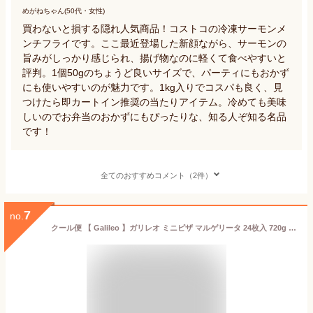
めがねちゃん(50代・女性)
買わないと損する隠れ人気商品！コストコの冷凍サーモンメ
ンチフライです。ここ最近登場した新顔ながら、サーモンの
旨みがしっかり感じられ、揚げ物なのに軽くて食べやすいと
評判。1個50gのちょうど良いサイズで、パーティにもおかず
にも使いやすいのが魅力です。1kg入りでコスパも良く、見
つけたら即カートイン推奨の当たりアイテム。冷めても美味
しいのでお弁当のおかずにもぴったりな、知る人ぞ知る名品
です！
全てのおすすめコメント（2件）
7
no.
クール便 【 Galileo 】ガリレオ ミニピザ マルゲリータ 24枚入 720g 28961モッツァレラチーズ エメンタールチーズ トマト 軽食 おやつ 朝食 ランチ おつまみ パーティー 一口サイズ 誕生日 パーティー 2025 男性