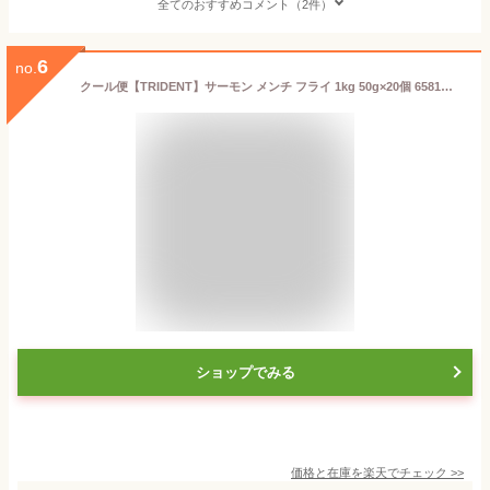
全てのおすすめコメント（2件）
6
no.
クール便【TRIDENT】サーモン メンチ フライ 1kg 50g×20個 6581冷凍 白身魚 魚 フライ 揚げ物 おかず 惣菜 徳用 大容量 大量 業務用 パーティ 揚げ焼きフライパン おつまみ ランチ 昼食 夕食 一品 ストック 子供 子ども 喜ぶ コストコ キャラメルカフェ 通販
ショップでみる
価格と在庫を
楽天
でチェック
>>