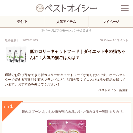
受付中
人気アイテム
マイページ
本ページはプロモーションを含みます
最終更新日：2026/01/27
322
View
16
コメント
低カロリーキャットフード｜ダイエット中の猫ちゃ
んに！人気の猫ごはんは？
通販でお取り寄せできる低カロリーのキャットフードが知りたいです。ホームセン
ターで買える市販品や有名ブランドなど、品質が良くてコスパ抜群な商品を探して
います。おすすめを教えてください！
ベストオイシー編集部
1
no.
銀のスプーン おいしい顔が見られるおやつ 低カロリー設計 カリカリ シーフード 60g ユニチャーム 国産 キャットフード おやつ 肥満対応