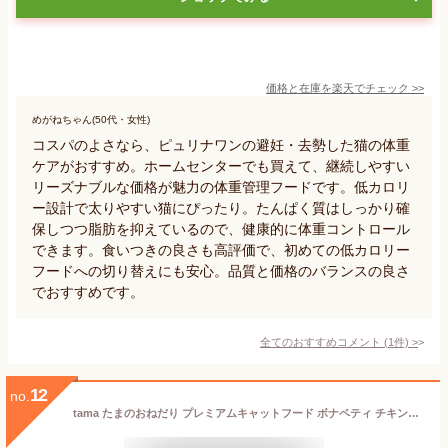
価格と在庫を
楽天
でチェック
>>
めがねちゃん(50代・女性)
コスパのよさなら、ピュリナワンの避妊・去勢した猫の体重
ケアがおすすめ。ホームセンターでも買えて、継続しやすい
リーズナブルな価格が魅力の体重管理フードです。低カロリ
ー設計で太りやすい猫にぴったり。たんぱく質はしっかり確
保しつつ脂肪を抑えているので、健康的に体重コントロール
できます。食いつきの良さも高評価で、初めての低カロリー
フードへの切り替えにも安心。品質と価格のバランスの良さ
でおすすめです。
全てのおすすめコメント
(
1
件)
>
12
no.
tama たまのおねだり プレミアムキャットフード ボナペティ チキン＆シュリンプ 1kg（50g×20袋） 猫 キャットフード ドライ グレインフリー 低カロリー 低リン 腎臓 総合栄養食 成猫 子猫 シニア猫 チキン 鶏肉 ヘアボールケア 肥満ケア 尿ケア