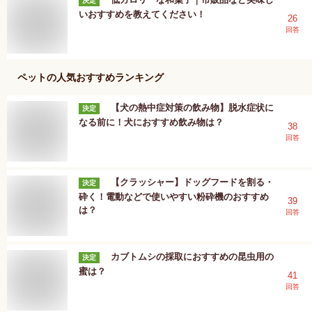
決定
いおすすめを教えてください！
26
回答
ペット
の人気おすすめランキング
【犬の熱中症対策の飲み物】脱水症状に
決定
なる前に！犬におすすめ飲み物は？
38
回答
【クラッシャー】ドッグフードを割る・
決定
砕く！電動などで使いやすい粉砕機のおすすめ
39
は？
回答
カブトムシの採取におすすめの昆虫用の
決定
蜜は？
41
回答