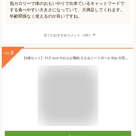
低カロリーで体のおもいやりで出来ているキャットフードで
する食べやすい大きさになっていて、大満足してくれます。
年齢関係なく使えるのが良いですね。
全てのおすすめコメント（2件）
3
no.
【6個セット】 FLF mot やわらか鶏肉 ささみミートボール 60g 犬用おやつ キャットフード ペットフード ドッグフード プレミアム ウェットフード 犬のおやつ 犬用品 おやつ トッピング スナック 柔らかい 栄養補完食 国産 低カロリー 無添加 シニア 厳選素材