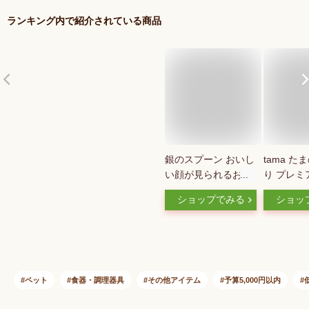
ランキング内で紹介されている商品
銀のスプーン おいし
tama た
い顔が見られるおや
り プレミ
つ 低カロリー設計
トフード 
ショップでみる
ショッ
カリカリ シーフード
ラム＆フ
60g ユニチャーム 国
600g 猫
産 キャットフード
ード ドラ
おやつ 肥満対応
ンフリー 
低リン 腎
養食 成猫
ペット
食器・調理器具
その他アイテム
予算5,000円以内
ラム 魚 