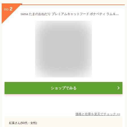
2
no.
tama たまのおねだり プレミアムキャットフード ボナペティ ラム＆フィッシュ 600g 猫 キャットフード ドライ グレインフリー 低カロリー 低リン 腎臓 総合栄養食 成猫 シニア猫 ラム 魚 ヘアボールケア 肥満ケア 尿ケア
ショップでみる
価格と在庫を
楽天
でチェック
>>
紅葉さん(50代・女性)