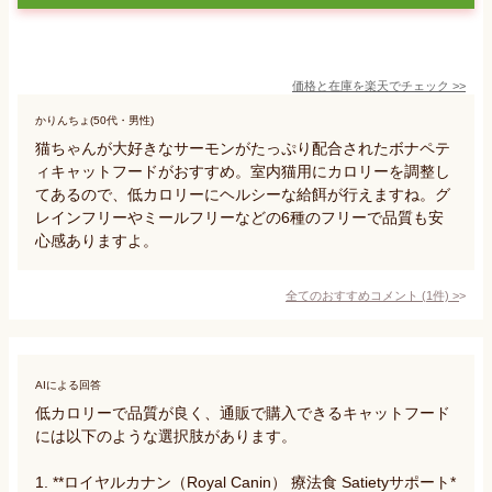
価格と在庫を
楽天
でチェック
>>
かりんちょ(50代・男性)
猫ちゃんが大好きなサーモンがたっぷり配合されたボナペテ
ィキャットフードがおすすめ。室内猫用にカロリーを調整し
てあるので、低カロリーにヘルシーな給餌が行えますね。グ
レインフリーやミールフリーなどの6種のフリーで品質も安
心感ありますよ。
全てのおすすめコメント
(
1
件)
>
AIによる回答
低カロリーで品質が良く、通販で購入できるキャットフード
には以下のような選択肢があります。

1. **ロイヤルカナン（Royal Canin） 療法食 Satietyサポート*