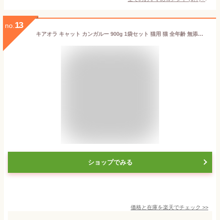
13
no.
キアオラ キャット カンガルー 900g 1袋セット 猫用 猫 全年齢 無添加 穀物不使用 正規品 栄養食 健康 サポート 低脂肪 低コレステロール 低カロリー ヘルシー ミート ネコのエサ 猫のごはん ドライ ドライフード キャットフード グレインフリー カンガルー肉 赤身肉 Kia Ora
ショップでみる
価格と在庫を
楽天
でチェック
>>