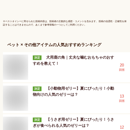
ケア 肥満
ア
※
ベストオイシー
に寄せられた投稿内容は、投稿者の主観的な感想・コメントを含みます。 投稿の信憑性・正確性を保
証することはできませんので、あくまで参考情報の一つとしてご利用ください。
ペット × その他アイテム
の人気おすすめランキング
犬用鹿の角｜丈夫な噛むおもちゃのおす
決定
すめを教えて！
20
回答
【小動物用ゼリー】夏にぴったり！小動
決定
物向けの人気のゼリーは？
13
回答
【うさぎ用ゼリー】夏にぴったり！うさ
決定
ぎが食べられる人気のゼリーは？
12