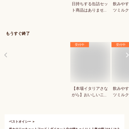
日持ちする缶詰セッ
飲みやす
ト商品はありません
ツミルク
か？
か？
もうすぐ終了
受付中
受付中
【本場イタリアさな
飲みやす
がら】おいしいニョ
ツミルク
ッキが食べたい
か？
ベストオイシー