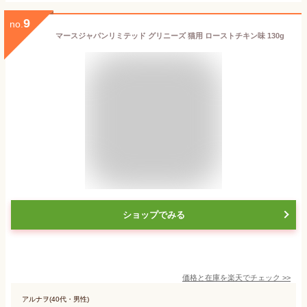
9
no.
マースジャパンリミテッド グリニーズ 猫用 ローストチキン味 130g
ショップでみる
価格と在庫を
楽天
でチェック
>>
アルナヲ(40代・男性)