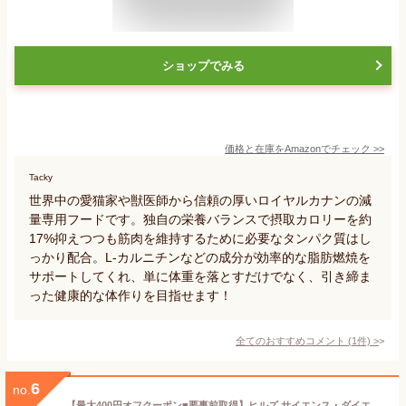
ショップでみる
価格と在庫を
Amazon
でチェック
>>
Tacky
世界中の愛猫家や獣医師から信頼の厚いロイヤルカナンの減
量専用フードです。独自の栄養バランスで摂取カロリーを約
17%抑えつつも筋肉を維持するために必要なタンパク質はし
っかり配合。L-カルニチンなどの成分が効率的な脂肪燃焼を
サポートしてくれ、単に体重を落とすだけでなく、引き締ま
った健康的な体作りを目指せます！
全てのおすすめコメント
(
1
件)
>
6
no.
【最大400円オフクーポン■要事前取得】ヒルズ サイエンス・ダイエット アダルト ライト 1~6歳 肥満傾向の成猫用 チキン 2.8kg (猫・キャット)