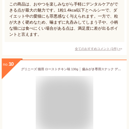
この商品は、おやつを楽しみながら手軽にデンタルケアがで
きる点が最大の魅力です。1粒1.4kcal以下とヘルシーで、ダ
イエット中の愛猫にも罪悪感なく与えられます。一方で、粒
が大きく硬めなため、噛まずに丸呑みしてしまう子や、小柄
な猫には食べにくい場合がある点は、満足度に差が出るポイ
ントと言えます。
全てのおすすめコメント
(
1
件)
>
10
no.
グリニーズ 猫用 ローストチキン味 130g │ 歯みがき専用スナック デンタルケア 歯垢 歯石 ケア 成猫用 総合栄養食 基準クリア 自然素材 低カロリー ヘルシー ご褒美 おやつ キャットフード