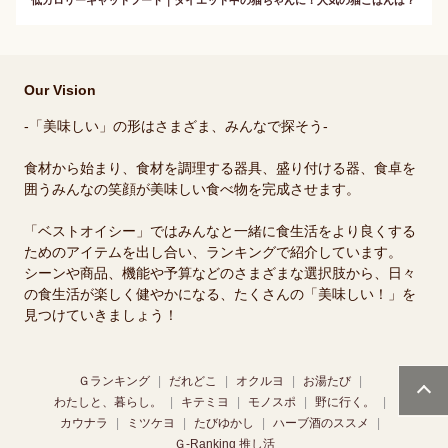
低カロリーキャットフード｜ダイエット中の猫ちゃんに！人気の猫ごはんは？
Our Vision
-「美味しい」の形はさまざま、みんなで探そう-
食材から始まり、食材を調理する器具、盛り付ける器、食卓を
囲うみんなの笑顔が美味しい食べ物を完成させます。
「ベストオイシー」ではみんなと一緒に食生活をより良くする
ためのアイテムを出し合い、ランキングで紹介しています。
シーンや商品、機能や予算などのさまざまな選択肢から、日々
の食生活が楽しく健やかになる、たくさんの「美味しい！」を
見つけていきましょう！
Ｇランキング
だれどこ
オクルヨ
お湯たび
わたしと、暮らし。
キテミヨ
モノスポ
野に行く。
カウナラ
ミツケヨ
たびゆかし
ハーブ酒のススメ
Ｇ-Ranking 推し活