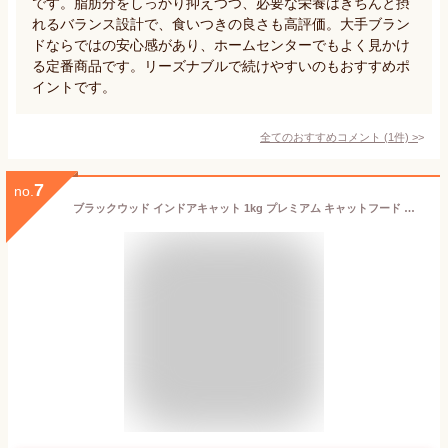
です。脂肪分をしっかり抑えつつ、必要な栄養はきちんと摂
れるバランス設計で、食いつきの良さも高評価。大手ブラン
ドならではの安心感があり、ホームセンターでもよく見かけ
る定番商品です。リーズナブルで続けやすいのもおすすめポ
イントです。
全てのおすすめコメント
(
1
件)
>
7
no.
ブラックウッド インドアキャット 1kg プレミアム キャットフード 低カロリー 低脂肪 室内飼い 避妊済 去勢済 とうもろこし 小麦 大豆 不使用