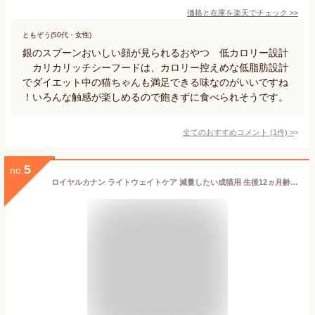
価格と在庫を
楽天
でチェック
>>
ともぞう(50代・女性)
銀のスプーンおいしい顔が見られるおやつ 低カロリー設計
カリカリッチシーフードは、カロリー控えめな低脂肪設計
でダイエット中の猫ちゃんも満足できる味なのがいいですね
！いろんな触感が楽しめるので飽きずに食べられそうです。
全てのおすすめコメント
(
1
件)
>
5
no.
ロイヤルカナン ライトウェイトケア 減量したい成猫用 生後12ヵ月齢以上 1.5kg (猫・キャット)