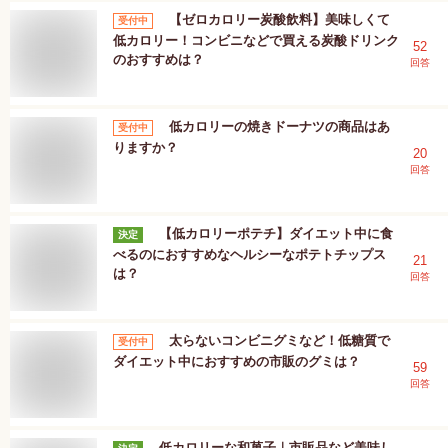
【ゼロカロリー炭酸飲料】美味しくて
受付中
低カロリー！コンビニなどで買える炭酸ドリンク
52
のおすすめは？
回答
低カロリーの焼きドーナツの商品はあ
受付中
りますか？
20
回答
【低カロリーポテチ】ダイエット中に食
決定
べるのにおすすめなヘルシーなポテトチップス
21
は？
回答
太らないコンビニグミなど！低糖質で
受付中
ダイエット中におすすめの市販のグミは？
59
回答
低カロリーな和菓子｜市販品など美味し