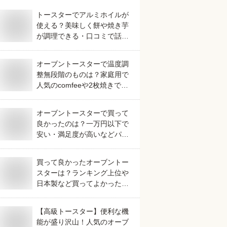
トースターでアルミホイルが
使える？美味しく餅や焼き芋
が調理できる・口コミで話題
など人気のおすすめを教え
て。
オーブントースターで温度調
整無段階のものは？家庭用で
人気のcomfeeや2枚焼きでき
るなどおすすめなものを教え
てください。
オーブントースターで買って
良かったのは？一万円以下で
安い・満足度が高いなどパン
が美味しく焼けるおすすめを
教えてください。
買って良かったオーブントー
スターは？ランキング上位や
日本製など買ってよかったお
すすめを教えてください。
【高級トースター】便利な機
能が盛り沢山！人気のオーブ