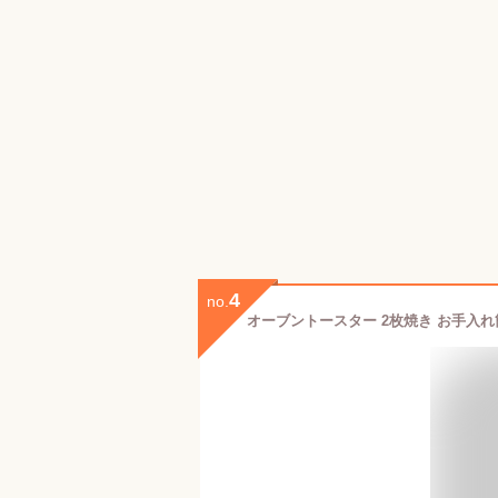
4
no.