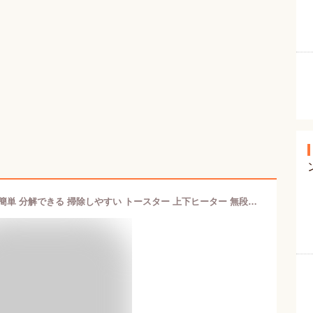
オーブントースター 2枚焼き お手入れ簡単 分解できる 掃除しやすい トースター 上下ヒーター 無段階 最大230℃ 温度調節 最大800W 30分タイマー設定 アイボリー PTO-TM800F ユアサプライムス YUASA