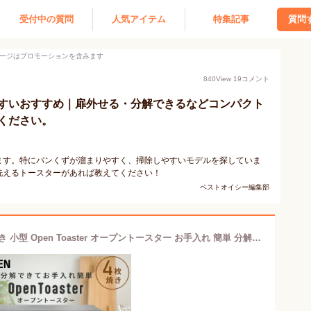
受付中の質問
人気アイテム
特集記事
質問
ージはプロモーションを含みます
840
View
19
コメント
すいおすすめ｜扉外せる・分解できるなどコンパクト
ください。
ます。特にパンくずが溜まりやすく、掃除しやすいモデルを探していま
洗えるトースターがあれば教えてください！
ベストオイシー編集部
トースター オーブントースター 4枚焼き 小型 Open Toaster オープントースター お手入れ 簡単 分解できる 掃除しやすいYTU-DC130(BG)/(CB) 1300W ハイパワー 30分タイマー 一人暮らし 新生活 山善 YAMAZEN 【送料無料】