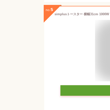
5
no.