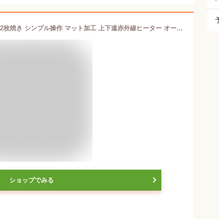
simplusトースター 横幅31cm 1000W 2枚焼き シンプル操作 マット加工 上下遠赤外線ヒーター オーブントースター SP-TT01 コンパクト 小型 パン焼き トースト 切り餅 ピザ シンプル 一人暮らし 新生活 シンプラス (温度調節+タイマー/ホワイト)
ショップでみる