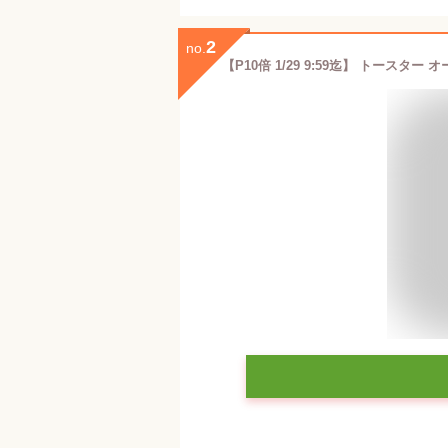
2
no.