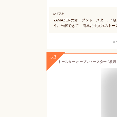
かずフル
YAMAZENのオーブントースター、
う。分解できて、簡単お手入れのトー
全
3
no.