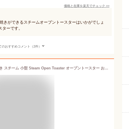
価格と在庫を
楽天
でチェック
>>
4枚焼きができるスチームオーブントースターはいかがでしょ
スターです。
てのおすすめコメント（2件）
トースター オーブントースター 4枚焼き スチーム 小型 Steam Open Toaster オープントースター お手入れ 簡単 分解できる 掃除しやすい YTU-CDC130(SB)/(SG) スチームトースター 1300W 高火力 おしゃれ 新生活山善 YAMAZEN 【送料無料】