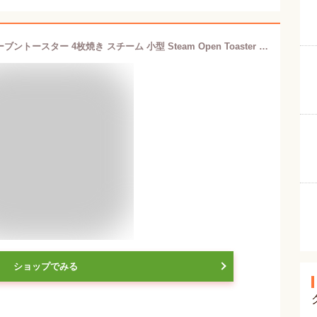
【P10倍 1/29 9:59迄】 トースター オーブントースター 4枚焼き スチーム 小型 Steam Open Toaster オープントースター お手入れ 簡単 分解できる 掃除しやすい YTU-CDC130(SB)/(SG) スチームトースター 1300W 高火力 【送料無料】 山善/YAMAZEN/ヤマゼン
ショップでみる