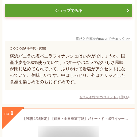
ショップでみる
価格と在庫を
Amazon
でチェック
>>
ころころあい(40代・女性)
横浜バニラの塩バニラフィナンシェはいかがでしょうか。国
産小麦を100%使っていて、バターやバニラのおいしさ風味
が閉じ込めてられていて、ふりかけて岩塩がアクセントにな
っていて、美味しいです。中はしっとり、外はカリッとした
食感を楽しめるのもおすすめです。
全てのおすすめコメント
(
1
件)
>
8
no.
【P5倍 1/25限定】【即日・土日発送可能】ガトー・ド・ボワイヤージュ 横浜馬車道スイーツセレクション 18個 GVA-05A【ミルフィーユ スイーツ 焼菓子 御中元 御歳暮 内祝 結婚祝 出産祝 御祝 ギフト 挨拶 お礼 土産 誕生日 】95005-05 (AD2036-A)