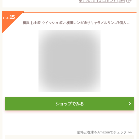
全てのおすすめコメント
(
25
件)
>
15
no.
横浜 お土産 ウイッシュボン 横濱レンガ通りキャラメルリンゴ6個入 お取り寄せ ギフト 贈答用 お菓子 焼菓子 お年賀 御年賀 お中元 御中元 お歳暮 御歳暮 帰省土産 期間限定 秋冬限定 プレゼント お祝い バレンタイン ホワイトデー
ショップでみる
価格と在庫を
Amazon
でチェック
>>