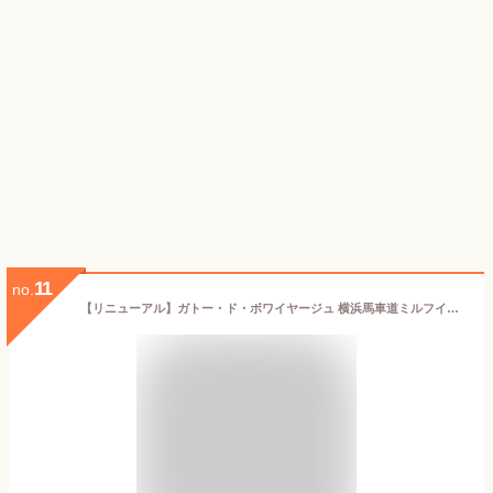
11
no.
【リニューアル】ガトー・ド・ボワイヤージュ 横浜馬車道ミルフイユ〈12個入り〉144層の折パイと、口どけなめらかな3種類のクリーム ガトードボワイヤージュ お歳暮 お年賀 内祝 出産祝 誕生日 御祝 結婚祝 景品 クリスマス バレンタイン ホワイトデー 御中元 帰省土産 お盆