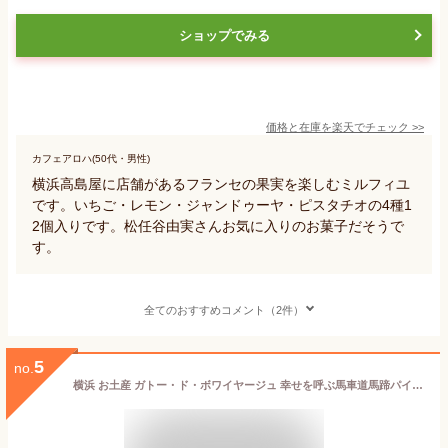
ショップでみる
価格と在庫を
楽天
でチェック
>>
カフェアロハ(50代・男性)
横浜高島屋に店舗があるフランセの果実を楽しむミルフィユ
です。いちご・レモン・ジャンドゥーヤ・ピスタチオの4種1
2個入りです。松任谷由実さんお気に入りのお菓子だそうで
す。
全てのおすすめコメント（2件）
5
no.
横浜 お土産 ガトー・ド・ボワイヤージュ 幸せを呼ぶ馬車道馬蹄パイ10個入 お取り寄せ 贈答用 お菓子 焼菓子 お年賀 御年賀 お中元 御中元 お歳暮 御歳暮 帰省土産 プレゼント お祝い 熨斗 内祝 敬老の日 母の日 父の日