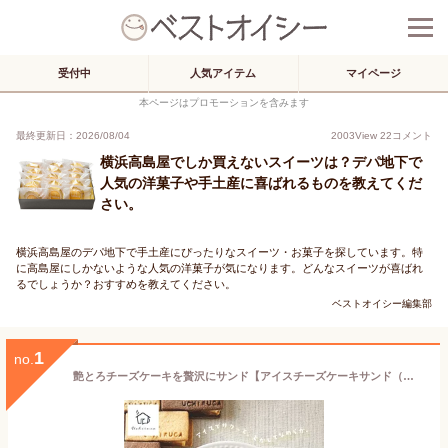
受付中
人気アイテム
マイページ
本ページはプロモーションを含みます
最終更新日：2026/08/04
2003
View
22
コメント
横浜高島屋でしか買えないスイーツは？デパ地下で
人気の洋菓子や手土産に喜ばれるものを教えてくだ
さい。
横浜高島屋のデパ地下で手土産にぴったりなスイーツ・お菓子を探しています。特
に高島屋にしかないような人気の洋菓子が気になります。どんなスイーツが喜ばれ
るでしょうか？おすすめを教えてください。
ベストオイシー編集部
1
no.
艶とろチーズケーキを贅沢にサンド【アイスチーズケーキサンド（プレーン10個）】お取り寄せスイーツ 送料無料 ケーキサンド チーズケーキ 横浜スイーツ ギフト 贈り物 アイスケーキ 洋菓子 お取り寄せ 手土産 冬ギフト 個包装 お歳暮 バレンタイン