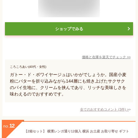
ショップでみる
価格と在庫を
楽天
でチェック
>>
ころころあい(40代・女性)
ガトー・ド・ボワイヤージュはいかがでしょうか。国産小麦
粉にバターを折り込みながら144層にも焼き上げたサクサク
のパイ生地に、クリームを挟んであり、リッチな美味しさを
味わえるのでおすすめです。
全てのおすすめコメント
(
3
件)
>
12
no.
【2箱セット】 横濱レンガ通り12個入 横浜 お土産 お取り寄せ ギフト