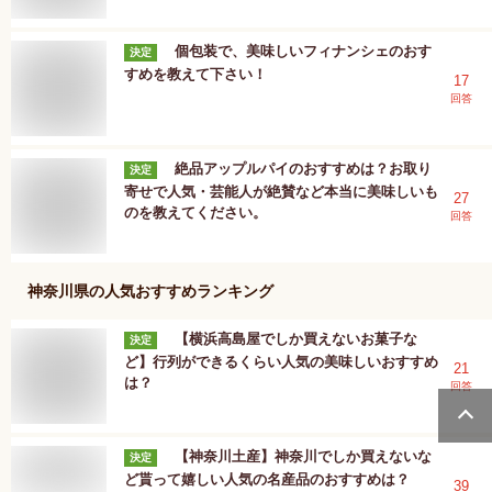
個包装で、美味しいフィナンシェのおす
決定
すめを教えて下さい！
17
回答
絶品アップルパイのおすすめは？お取り
決定
寄せで人気・芸能人が絶賛など本当に美味しいも
27
のを教えてください。
回答
神奈川県
の人気おすすめランキング
【横浜高島屋でしか買えないお菓子な
決定
ど】行列ができるくらい人気の美味しいおすすめ
21
は？
回答
【神奈川土産】神奈川でしか買えないな
決定
ど貰って嬉しい人気の名産品のおすすめは？
39