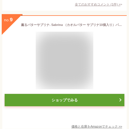
全てのおすすめコメント
(
1
件)
>
9
no.
薫るバターサブリナ. Sabrina （カオルバター サブリナ10個入り）パイ菓子 東京土産 手土産 銘菓 手提げバック付
ショップでみる
価格と在庫を
Amazon
でチェック
>>