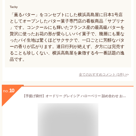
Tacky
「薫るバター」をコンセプトにした横浜高島屋に日本1号店
としてオープンしたバター菓子専門店の看板商品「サブリナ
」です。コンクールにも輝いたフランス産の最高級バターを
贅沢に使ったお花の形が愛らしいパイ菓子で、幾層にも重な
ったパイ生地は驚くほどサクサクで、一口ごとに芳醇なバタ
ーの香りが広がります。連日行列が絶えず、夕方には完売す
ることも珍しくない、横浜高島屋を象徴する今一番話題の逸
品です。
全てのおすすめコメント
(
1
件)
>
10
no.
【手提げ袋付】オードリー グレイシア ハローベリー 詰め合わせ お菓子 チョコレート ギフト いちご バレンタイン ホワイトデー (詰め合わせ15本)