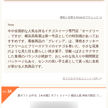
価格と在庫を
Amazon
でチェック
>>
Tacky
今や全国的な人気を誇るイチゴスイーツ専門店「オードリー
」ですが、横浜高島屋は第一号店としての特別感があってお
すすめです。看板商品の「グレイシア」は、薄焼きクッキー
でクリームとフリーズドライのイチゴを巻いた、小さな花束
のような見た目も愛らしい焼き菓子。甘酸っぱさとサクサク
した食感のバランスが絶妙で、おしゃれな缶入りや期間限定
パッケージもあり、センスの良い手土産として真っ先に名前
が挙がる人気商品です。
全てのおすすめコメント
(
1
件)
>
14
no.
夏ギフト お中元 【★冷蔵】ギフト スイーツ 横浜土産 神奈川限定 フランセ ミルフィユ 横濱ミルフィユ（ミルク・紅茶）12個入 ミルフィーユ 横浜土産 横浜 お土産 お取り寄せスイーツ チョコレート 詰合せ ギフトカード 神奈川 ご当地スイーツ シュクレイ