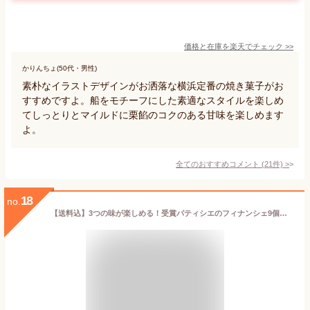
価格と在庫を
楽天
でチェック
>>
かりんちょ(50代・男性)
素朴なイラストデザインがお洒落な横浜定番の焼き菓子がお
すすめですよ。船をモチーフにした素適なスタイルを楽しめ
てしっとりとマイルドに栗餡のコクのある甘味を楽しめます
よ。
全てのおすすめコメント
(
21
件)
>
18
no.
【送料込】3つの味が楽しめる！受賞パティシエのフィナンシェ9個入りセット【ご自宅用・簡易包装】 個包装 お取り寄せスイーツ お取り寄せグルメ 美味しい 焼き菓子 紅茶 ショコラ お礼 お返し 自分にご褒美 横浜 お土産 横浜 お菓子 バター 手土産 職場 バレンタイン