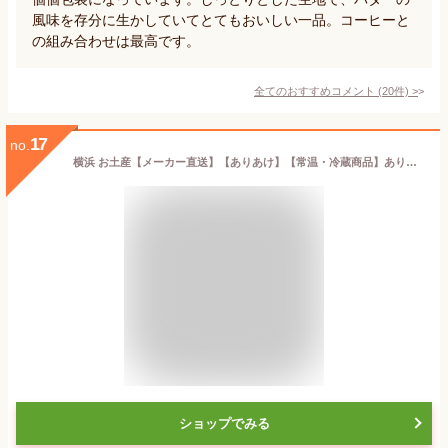
風味を存分に生かしていてとてもおいしい一品。コーヒーと
の組み合わせは最高です。
全てのおすすめコメント
(
20
件)
>
17
no.
横浜 お土産【メーカー直送】【ありあけ】【常温・冷蔵商品】ありあけ 横濱ハーバーダブルマロン 8個入東京 お土産 東京みやげ 手土産 お菓子 スイーツ ケーキ 洋菓子 お中元 御中元 お歳暮 御歳暮 内祝い お取り寄せ ギフト プレゼント のし可
ショップでみる