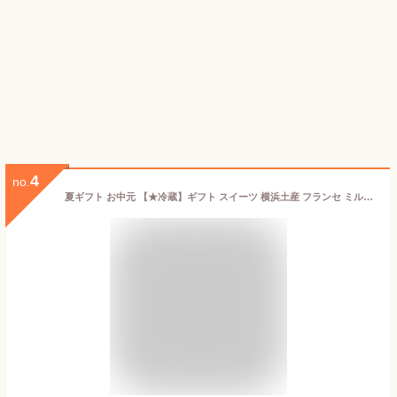
4
no.
夏ギフト お中元 【★冷蔵】ギフト スイーツ 横浜土産 フランセ ミルフィユ 果実を楽しむミルフィユ 果実を楽しむ詰合せ 12個入 （ いちご レモン ピスタチオ ジャンドゥーヤ ）ミルフィーユ 焼き菓子 横浜 お土産 お取り寄せ 詰合せ ギフトカード シュクレイ