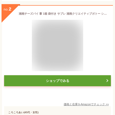
2
no.
湘南チーズパイ 葦 1箱 袋付き サブレ 湘南クリエイティブガトー ショップ袋付き
ショップでみる
価格と在庫を
Amazon
でチェック
>>
ころころあい(40代・女性)