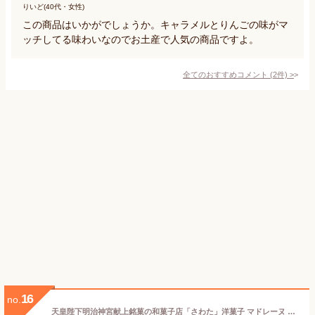
りいど(40代・女性)
この商品はいかがでしょうか。キャラメルとりんごの味がマ
ッチしてる味わいなのでお土産で人気の商品ですよ。
全てのおすすめコメント
(
2
件)
>
16
no.
天皇陛下明治神宮献上銘菓の和菓子店「さわた」洋菓子 マドレーヌ 15個 詰め合わせ セット 創業112年 自社製造 個包装 ギフト お歳暮 お中元 母の日 敬老の日 内祝い 贈答品 お歳暮 返礼品 ギフト お中元 お盆 お供え物 母の日の贈り物に ふんわりとした食感 個包装