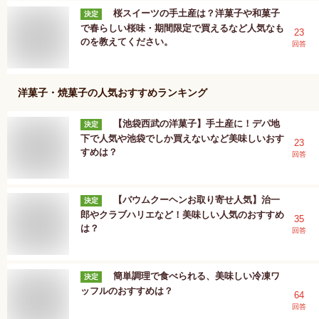
桜スイーツの手土産は？洋菓子や和菓子
決定
で春らしい桜味・期間限定で買えるなど人気なも
23
のを教えてください。
回答
洋菓子・焼菓子
の人気おすすめランキング
【池袋西武の洋菓子】手土産に！デパ地
決定
下で人気や池袋でしか買えないなど美味しいおす
23
すめは？
回答
【バウムクーヘンお取り寄せ人気】治一
決定
郎やクラブハリエなど！美味しい人気のおすすめ
35
は？
回答
簡単調理で食べられる、美味しい冷凍ワ
決定
ッフルのおすすめは？
64
回答