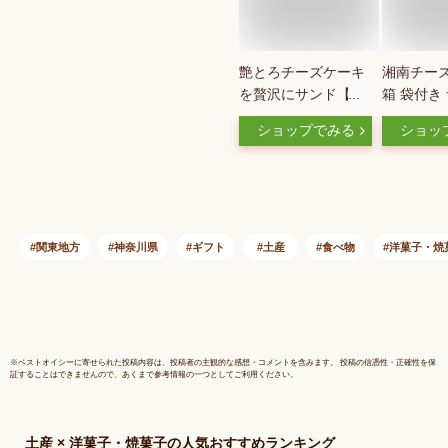
艶とろチーズケーキ
湘南チーズ
を贅沢にサンド【ア
箱 袋付き
イスチーズケーキサ
南クリエ
ショップでみる
ショッ
ンド（プレーン10
トー ショ
個）】お取り寄せス
イーツ 送料無料
ケーキサンド チー
ズケーキ 横浜スイ
ーツ ギフト 贈り
関東地方
神奈川県
ギフト
土産
食べ物
洋菓子・焼
物 アイスケーキ
洋菓子 お取り寄
せ 手土産 冬ギフ
ト 個包装 お歳
暮 バレンタイン
※
ベストオイシー
に寄せられた投稿内容は、投稿者の主観的な感想・コメントを含みます。 投稿の信憑性・正確性を保
証することはできませんので、あくまで参考情報の一つとしてご利用ください。
土産 × 洋菓子・焼菓子
の人気おすすめランキング