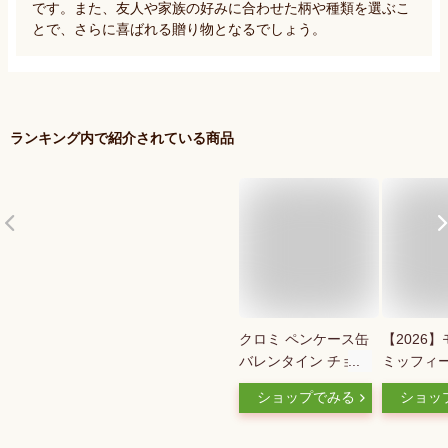
です。また、友人や家族の好みに合わせた柄や種類を選ぶこ
とで、さらに喜ばれる贈り物となるでしょう。
ランキング内で紹介されている商品
クロミ ペンケース缶
【2026
バレンタイン チョコ
ミッフィ
レート サンリオ ゴ
チョコレー
ショップでみる
ショッ
ンチャロフ 42g（10
《ホワイト
個） 島根倉庫
コ》ギフ