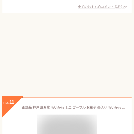
全てのおすすめコメント
(
1
件)
>
11
no.
正規品 神戸 風月堂 ちいかわ ミニ ゴーフル お菓子 缶入り ちいかわ 6枚入り (バニラ ストロベリー風味 チョコレート 3枚入×2袋)