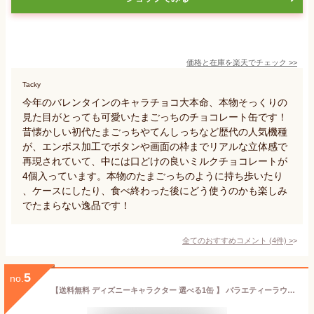
価格と在庫を
楽天
でチェック
>>
Tacky
今年のバレンタインのキャラチョコ大本命、本物そっくりの
見た目がとっても可愛いたまごっちのチョコレート缶です！
昔懐かしい初代たまごっちやてんしっちなど歴代の人気機種
が、エンボス加工でボタンや画面の枠までリアルな立体感で
再現されていて、中には口どけの良いミルクチョコレートが
4個入っています。本物のたまごっちのように持ち歩いたり
、ケースにしたり、食べ終わった後にどう使うのかも楽しみ
でたまらない逸品です！
全てのおすすめコメント
(
4
件)
>
5
no.
【送料無料 ディズニーキャラクター 選べる1缶 】 バラエティーラウンドティン （ミッキー カーズ プーさん トイストーリー ラプンツエル アリス） ラウンド ティン アソートクッキー 150g クリスマス バレンタイン お正月 ギフト 子供 お年玉 ホワイトデー 春ギフト