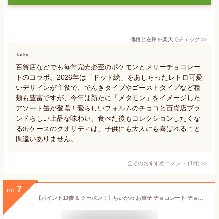
価格と在庫を
楽天
でチェック
>>
Tacky
百貨店などでも毎年完売必至のポケモンとメリーチョコレー
トのコラボ。2026年は「ドット絵」をあしらったレトロ可愛
いデザインが主役で、でんきタイプやゴーストタイプなど種
類も豊富ですが、今年は新たに「メタモン」をイメージした
アソート缶が登場！愛らしいフォルムのチョコと百貨店ブラ
ンドらしい上品な味わい、食べた後もコレクションしたくな
る缶ケースのクオリティは、子供にも大人にも喜ばれること
間違いありません。
全てのおすすめコメント
(
1
件)
>
7
no.
【ポイント10倍 & クーポン！】ちいかわ お菓子 チョコレート チョコパーティー缶 バレンタイン ハート 義理チョコ 友チョコ 自分チョコ キャラクター グッズ シネマコレクション【軽減税率】