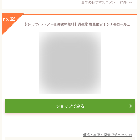
全てのおすすめコメント
(
2
件)
>
12
no.
【ゆうパケットメール便送料無料】丹生堂 数量限定！シナモロールクッキー クランチチョコ（ミルク＆ミント） 1箱（9個入）【 チョコレート 義理チョコ プレゼント 個包装 キャラクター サンリオ】【販促品 バレンタイン 景品 お菓子 駄菓子】
ショップでみる
価格と在庫を
楽天
でチェック
>>