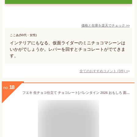
価格と在庫を
楽天
でチェック
>>
ここあ(50代・女性)
インテリアにもなる、仮面ライダーのミニチョコマシーンは
いかがでしょうか。レバーを回すとチョコレートがでてきま
す。
全てのおすすめコメント
(
3
件)
>
18
no.
フエキ 生チョコ仕立て チョコレート[バレンタイン 2026 おもしろ 面白い チョコレート おもしろチョコ 菓子 キャラクター 子供 プレゼント ギフト プチギフト 男の子 女の子]