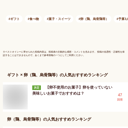
付き
ギフト
食べ物
菓子・スイーツ
卵（鶏、烏骨鶏等）
予算3,
※
ベストオイシー
に寄せられた投稿内容は、投稿者の主観的な感想・コメントを含みます。 投稿の信憑性・正確性を保
証することはできませんので、あくまで参考情報の一つとしてご利用ください。
ギフト × 卵（鶏、烏骨鶏等）
の人気おすすめランキング
【卵不使用のお菓子】卵を使っていない
決定
美味しいお菓子でおすすめは？
47
回答
卵（鶏、烏骨鶏等）
の人気おすすめランキング