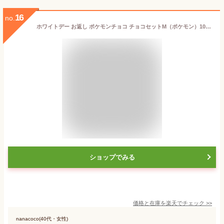
16
no.
ホワイトデー お返し ポケモンチョコ チョコセットM（ポケモン）10個入 ポケットモンスター のし包装メッセージカード不可 C-26 SA / チョコレート 缶 かわいい お菓子 誕生日 プレゼント キャラクター JGS
ショップでみる
価格と在庫を
楽天
でチェック
>>
nanacoco(40代・女性)