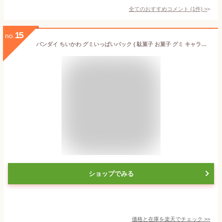
全てのおすすめコメント
(
1
件)
>
15
no.
バンダイ ちいかわ グミいっぱいパック { 駄菓子 お菓子 グミ キャラクター グッズ }{ 子供会 景品 人気 子供 お祭り 縁日 イベント くじ引き 福引き おかし おやつ 配布 }[25G13] {配送区分D}
ショップでみる
価格と在庫を
楽天
でチェック
>>