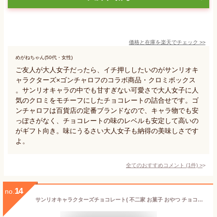
価格と在庫を
楽天
でチェック
>>
めがねちゃん(50代・女性)
ご友人が大人女子だったら、イチ押ししたいのがサンリオキ
ャラクターズ×ゴンチャロフのコラボ商品・クロミボックス
。サンリオキャラの中でも甘すぎない可愛さで大人女子に人
気のクロミをモチーフにしたチョコレートの詰合せです。ゴ
ンチャロフは百貨店の定番ブランドなので、キャラ物でも安
っぽさがなく、チョコレートの味のレベルも安定して高いの
がギフト向き。味にうるさい大人女子も納得の美味しさです
よ。
全てのおすすめコメント
(
1
件)
>
14
no.
サンリオキャラクターズチョコレート{ 不二家 お菓子 おやつ チョコレート まとめ買い キャラクター }{ ギフト 誕生日 }{ 子ども会 施設 }[ 子供会 保育園 幼稚園 景品 イベント お祭り プレゼント 人気 ]【色柄指定不可】【不良対応不可】