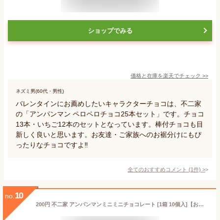
ショップでみる
価格と在庫を
楽天
でチェック
>>
ネズミ男(60代・男性)
バレンタインにお薦めしたいキャラクターチョコは、不二家
の「アンパンマン ペロペロチョコ25本セット」です。チョコ
13本・いちご12本のセットとなっています。棒付チョコも目
新しく良いと思います。お友達・ご家族へのお裾分けにもぴ
ったりなチョコですよ‼️
全てのおすすめコメント
(
1
件)
>
10
no.
200円 不二家 アンパンマンミニミニチョコレート [1箱 10個入]【お菓子 チョコ まとめ買い 箱買い ポイント消化 ノベルティ向け アミューズ向け 景品向け おやつ】