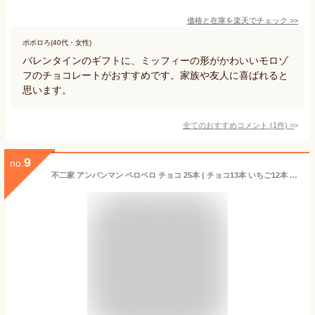
価格と在庫を
楽天
でチェック
>>
ポポロろ(40代・女性)
バレンタインのギフトに、ミッフィーの形がかわいいモロゾ
フのチョコレートがおすすめです。家族や友人に喜ばれると
思います。
全てのおすすめコメント
(
1
件)
>
9
no.
不二家 アンパンマン ペロペロ チョコ 25本 ( チョコ13本 いちご12本 ) アンパンマンチョコ キャラクター チョコレート 詰め合わせ お菓子 子供 棒付き 棒付きチョコレート まとめ買い 子供が喜ぶお菓子 子供向け 子供会 景品 イベント 保育園 幼稚園 送料無料