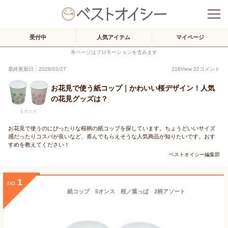
受付中
人気アイテム
マイページ
本ページはプロモーションを含みます
最終更新日：2026/02/27
216
View
22
コメント
お花見で使う紙コップ｜かわいい桜デザイン！人気
の花見グッズは？
お花見で使うのにぴったりな桜柄の紙コップを探しています。ちょうどいいサイズ
感だったりコスパが良いなど、喜んでもらえそうな人気商品が知りたいです。おす
すめを教えてください！
ベストオイシー編集部
1
no.
紙コップ 5オンス 桜／葉っぱ 2柄アソート