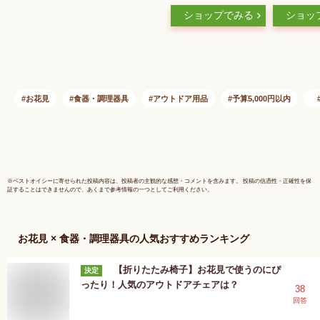
柄アソート
おしゃれ 
ショップでみる
ショッ
コップ 使
ーティー 
ベント か
器 業務用
ア
お花見
食器・調理器具
アウトドア用品
予算5,000円以内
※
ベストオイシー
に寄せられた投稿内容は、投稿者の主観的な感想・コメントを含みます。 投稿の信憑性・正確性を保
証することはできませんので、あくまで参考情報の一つとしてご利用ください。
お花見 × 食器・調理器具
の人気おすすめランキング
【折りたたみ椅子】お花見で使うのにぴ
決定
ったり！人気のアウトドアチェアは？
38
回答