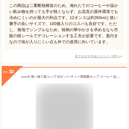
この商品は二重断熱構造のため、淹れたてのコーヒーや温か
い飲み物を持っても手が熱くならず、お花見の屋外環境でも
冷めにくいのが最大の利点です。12オンスは約350mlと使い
勝手の良いサイズで、100個入りのコスパも良好です。ただ
し、無地でシンプルなため、桜柄の華やかさを求めるなら市
販の桜シールでデコレーションする工夫が必要です。蓋付き
なので埃が入りにくい点も外での使用に向いています。
全てのおすすめコメント
(
1
件)
>
10
no.
uxcell 使い捨て紙コップ 9OZ パーティー用装飾カップ コーヒー 紅茶 牛乳用 パーティー ピクニック 旅行 イベント最適 ピンクの水玉 50個