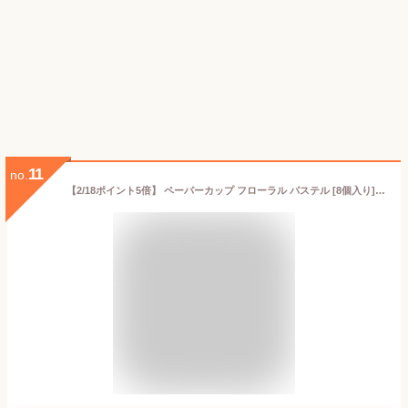
11
no.
【2/18ポイント5倍】 ペーパーカップ フローラル パステル [8個入り] 花柄 ピンク ブルー イエロー ホワイト パステルカラー 誕生日 バースデー パーティー 紙カップ 誕生日会 パーティー ウェディング 結婚式 ベビーシャワー 使い捨て 装飾 あす楽 [Ginger Ray]