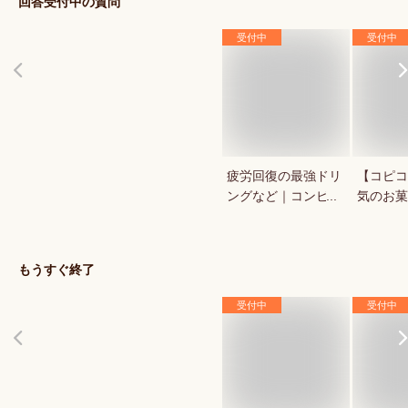
回答受付中の質問
受付中
受付中
疲労回復の最強ドリ
【コピコ
ングなど｜コンビ
気のお菓
ニ・ドラックストア
いkopi
で買える人気のおす
は？
すめは？
もうすぐ終了
受付中
受付中