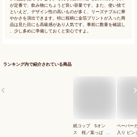
が定番で、飲み物にちょうど良い容量です。また、使い捨て
といえど、デザイン性の高いものが多く、リーズナブルに華
やかさを演出できます。特に桜柄に金箔プリントが入った商
品は見た目にも高級感があり人気です。事前に数量を確認し
、少し多めに準備しておくと安心ですよ。
ランキング内で紹介されている商品
紙コップ 5オン
ペーパーカ
ス 桜／葉っぱ 2
入り ピン