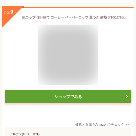
9
no.
紙コップ 使い捨て コーヒー ペーパーコップ 蓋つき 耐熱 8/10/12/16/22オンス100個入セット二重断熱紙コップ 厚紙 二重クラフトカップカフェラテテイクアウト 使い捨てカップ業務用品 (12オンス（直径9cm、白蓋）100個)
ショップでみる
価格と在庫を
Amazon
でチェック
>>
アルナヲ(40代・男性)