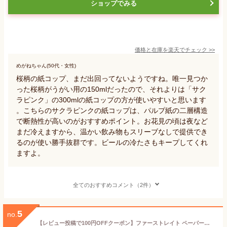
ショップでみる
価格と在庫を
楽天
でチェック
>>
めがねちゃん(50代・女性)
桜柄の紙コップ、まだ出回ってないようですね。唯一見つか
った桜柄がうがい用の150mlだったので、それよりは「サク
ラピンク」の300mlの紙コップの方が使いやすいと思います
。こちらのサクラピンクの紙コップは、パルプ紙の二層構造
で断熱性が高いのがおすすめポイント。お花見の頃は夜など
まだ冷えますから、温かい飲み物もスリーブなしで提供でき
るのが使い勝手抜群です。ビールの冷たさもキープしてくれ
ますよ。
全てのおすすめコメント（2件）
5
no.
【レビュー投稿で100円OFFクーポン】ファーストレイト ペーパーカップ 5オンス ロースタッキング桜&葉っぱ 1000個 柄付 紙コップ 使いきり食器 キッチン テーブル