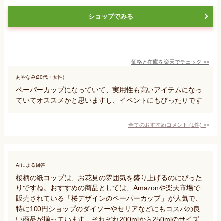
ショップでみる
価格と在庫を
楽天
でチェック
>>
あやなみ(20代・女性)
ペーパーカップになっていて、実用性も高いアイテムになっ
ていてオススメかと思いますし、イベントにもぴったりです
全てのおすすめコメント
(
1
件)
>
AIによる回答
桜柄の紙コップは、お花見の雰囲気を盛り上げるのにぴった
りですね。おすすめの商品としては、Amazonや楽天市場で
販売されている「桜デザインのペーパーカップ」が人気で、
特に100円ショップのダイソーやセリアなどにもコスパの良
い商品が揃っています。それぞれ200mlから250mlのサイズ