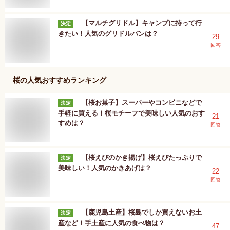
【マルチグリドル】キャンプに持って行
決定
きたい！人気のグリドルパンは？
29
回答
桜
の人気おすすめランキング
【桜お菓子】スーパーやコンビニなどで
決定
手軽に買える！桜モチーフで美味しい人気のおす
21
すめは？
回答
【桜えびのかき揚げ】桜えびたっぷりで
決定
美味しい！人気のかきあげは？
22
回答
【鹿児島土産】桜島でしか買えないお土
決定
産など！手土産に人気の食べ物は？
47