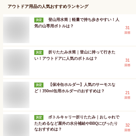
アウトドア用品
の人気おすすめランキング
登山用水筒｜軽量で持ち歩きやすい！人
決定
気の山専用ボトルは？
31
回答
折りたたみ水筒｜登山に持って行きた
決定
い！アウトドアに人気のボトルは？
31
回答
【保冷缶ホルダー】人気のサーモスな
決定
ど！350ml缶用ホルダーのおすすめは？
21
回答
ボトルキャリー折りたたみ｜おしゃれで
決定
たためるなど屋外の水分補給やBBQにぴったり
32
なおすすめは？
回答