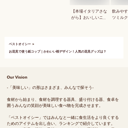
【本場イタリアさな
飲みやす
がら】おいしいニョ
ツミルク
ッキが食べたい
か？
ベストオイシー
お花見で使う紙コップ｜かわいい桜デザイン！人気の花見グッズは？
Our Vision
-「美味しい」の形はさまざま、みんなで探そう-
食材から始まり、食材を調理する器具、盛り付ける器、食卓を
囲うみんなの笑顔が美味しい食べ物を完成させます。
「ベストオイシー」ではみんなと一緒に食生活をより良くする
ためのアイテムを出し合い、ランキングで紹介しています。