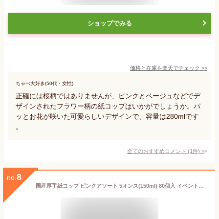
ショップでみる
価格と在庫を
楽天
でチェック
>>
ちゃぺ大好き(50代・女性)
正確には桜柄ではありませんが、ピンクとベージュなどでデ
ザインされたフラワー柄の紙コップはいかがでしょうか。パ
ッとお花が咲いた可愛らしいデザインで、容量は280mlです
。
全てのおすすめコメント
(
1
件)
>
8
no.
国産厚手紙コップ ピンクアソート 5オンス(150ml) 80個入 イベントやお祝い、行事などにもおすすめ