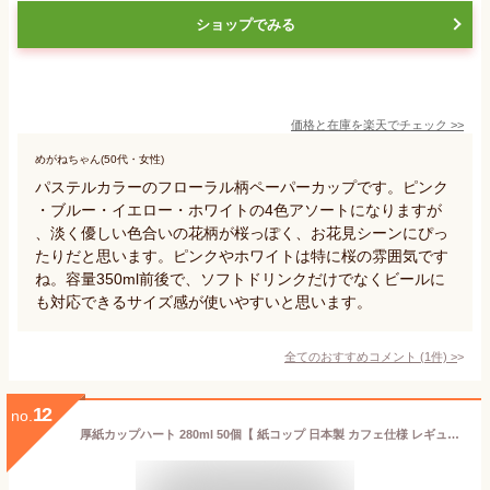
ショップでみる
価格と在庫を
楽天
でチェック
>>
めがねちゃん(50代・女性)
パステルカラーのフローラル柄ペーパーカップです。ピンク
・ブルー・イエロー・ホワイトの4色アソートになりますが
、淡く優しい色合いの花柄が桜っぽく、お花見シーンにぴっ
たりだと思います。ピンクやホワイトは特に桜の雰囲気です
ね。容量350ml前後で、ソフトドリンクだけでなくビールに
も対応できるサイズ感が使いやすいと思います。
全てのおすすめコメント
(
1
件)
>
12
no.
厚紙カップハート 280ml 50個【 紙コップ 日本製 カフェ仕様 レギュラーサイズ 丈夫 テイクアウト おしゃれ 安全品質 AC2850HT 】