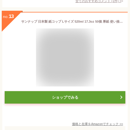
全てのおすすめコメント
(
1
件)
>
13
no.
サンナップ 日本製 紙コップ Lサイズ 520ml 17.3oz 50個 厚紙 使い捨て 見た目に華やかな印象を持たせる使用シーンを選ばない厚紙カップ 内面ポリエチレンラミネート加工 テイクアウトに最適 SMT-520Pエレガントタイム
ショップでみる
価格と在庫を
Amazon
でチェック
>>