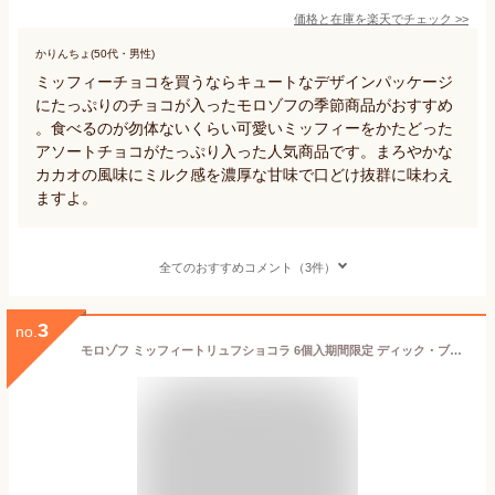
価格と在庫を
楽天
でチェック
>>
かりんちょ(50代・男性)
ミッフィーチョコを買うならキュートなデザインパッケージ
にたっぷりのチョコが入ったモロゾフの季節商品がおすすめ
。食べるのが勿体ないくらい可愛いミッフィーをかたどった
アソートチョコがたっぷり入った人気商品です。まろやかな
カカオの風味にミルク感を濃厚な甘味で口どけ抜群に味わえ
ますよ。
全てのおすすめコメント（3件）
3
no.
モロゾフ ミッフィートリュフショコラ 6個入期間限定 ディック・ブルーナ miffy チョコレート トリュフショコラ スイーツ 洋菓子 お酒不使用 詰め合わせ 個包装 ティーポット 缶 プレゼント ギフト プチギフト 公式