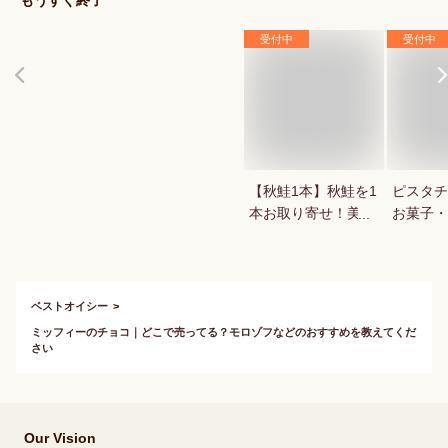
もうすぐ終了
受付中
受付中
【秋鮭1本】秋鮭を1
ピスタチ
本お取り寄せ！美味
お菓子・
しい人気の秋鮭のお
あります
すすめは？
ベストオイシー
ミッフィーのチョコ｜どこで売ってる？モロゾフなどのおすすめを教えてくだ
さい
Our Vision