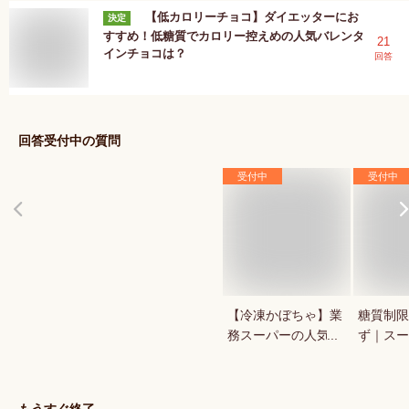
【低カロリーチョコ】ダイエッターにお
決定
すすめ！低糖質でカロリー控えめの人気バレンタ
21
インチョコは？
回答
回答受付中の質問
受付中
受付中
【冷凍かぼちゃ】業
糖質制限
務スーパーの人気商
ず｜スー
品など！コスパが良
ンで買え
い冷凍野菜は？
だに優し
は？