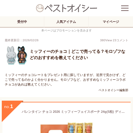
受付中
人気アイテム
マイページ
本ページはプロモーションを含みます
最終更新日：2026/02/26
380
View
23
コメント
ミッフィーのチョコ｜どこで売ってる？モロゾフな
どのおすすめを教えてください
ミッフィーのチョコレートをプレゼント用に探していますが、近所で見かけず、ど
こで売ってるのかよく分かりません。モロゾフなど、おすすめなミッフィーコラボ
チョコがあれば教えてください。
ベストオイシー編集部
1
no.
バレンタイン チョコ 2026 ミッフィーフェイスポーチ 24g(5粒) ディック・ブルーナ by モロゾフ ミッフィー バレンタイン 2026 チョコレート ギフト ミッフィー 本命 バレンタイン 2026 miffy かわいい チョコレート 友チョコ 小学生