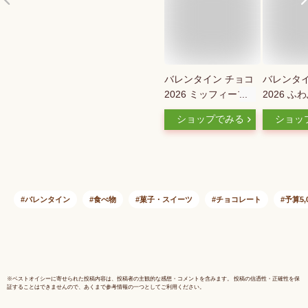
バレンタイン チョコ
バレンタイ
2026 ミッフィーフ
2026 ふ
ェイスポーチ 24g(5
ペン付き 
ショップでみる
ショッ
粒) ディック・ブル
スイートホ
ーナ by モロゾフ ミ
入 ディッ
ッフィー バレンタイ
ナ by モ
ン 2026 チョコレー
フィー バ
ト ギフト ミッフィ
2026 チ
ー 本命 バレンタイ
ギフト ミ
バレンタイン
食べ物
菓子・スイーツ
チョコレート
予算5,
ン 2026 miffy かわい
本命 バレ
い チョコレート 友
2026 mi
チョコ 小学生
チョコレー
コ 小学生
※
ベストオイシー
に寄せられた投稿内容は、投稿者の主観的な感想・コメントを含みます。 投稿の信憑性・正確性を保
証することはできませんので、あくまで参考情報の一つとしてご利用ください。