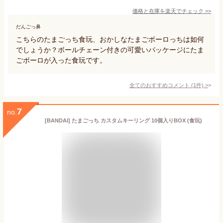
価格と在庫を
楽天
でチェック
>>
だんごっ鼻
こちらのたまごっち食玩、おかしなたまごボーロっちは如何
でしょうか？ボールチェーン付きの可愛いパッケージにたま
ごボーロが入った食玩です。
全てのおすすめコメント
(
1
件)
>
7
no.
[BANDAI] たまごっち カスタムキーリング 10個入りBOX (食玩)