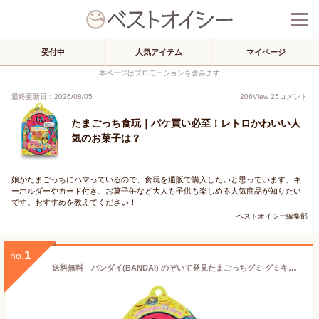
受付中
人気アイテム
マイページ
本ページはプロモーションを含みます
最終更新日：2026/08/05
206
View
25
コメント
たまごっち食玩｜パケ買い必至！レトロかわいい人
気のお菓子は？
娘がたまごっちにハマっているので、食玩を通販で購入したいと思っています。キ
ーホルダーやカード付き、お菓子缶など大人も子供も楽しめる人気商品が知りたい
です。おすすめを教えてください！
ベストオイシー編集部
1
no.
送料無料 バンダイ(BANDAI) のぞいて発見たまごっちグミ グミキャンディ 食玩 お菓子 プレゼント 2026 バレンタイン 彼女 彼氏 しなこボンボン シャインマスカットボンボン 果汁のしずく ウイスキーボンボン ホワイトデー