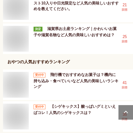
スト10入りや日光限定など人気の美味しいおすす
21
めを教えてください。
回答
滋賀県お土産ランキング｜かわいいお菓
決定
子や滋賀名物など人気の美味しいおすすめは？
25
回答
おやつ
の人気おすすめランキング
飛行機でおすすめなお菓子は？機内に
受付中
持ち込み・食べていいなど人気の美味しいランキ
41
ング
回答
【シゲキックス】酸っぱいグミといえ
受付中
ばコレ！人気のシゲキックスは？
35
回答