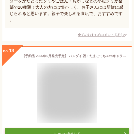
ターをかたどったグミやごはん・おかしなどの小粒グミが全
部で20種類！大人の方には懐かしく、お子さんには新鮮に感
じられると思います。親子で楽しめる食玩で、おすすめです
。
全てのおすすめコメント
(
1
件)
>
13
no.
【予約品 2026年5月発売予定】 バンダイ 祝！たまごっち30thキャラマグネッツ 14個装入 代引・後払い決済不可 沖縄・離島発送不可{ 食玩 景品玩具 たまごっち マグネット }{ おもちゃ 食玩 玩具 コレクション おかし }302[25L25]