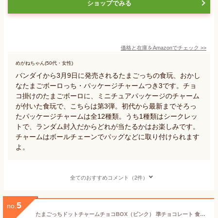
ショップでみる
価格と在庫を
Amazon
でチェック
>>
めがねちゃん(50代・女性)
バンダイから3月9日に発売されるたまごっちの食玩、おかし
なたまごボーロっち・パッケージチャームつき3です。チョ
コ掛けのたまごボーロに、ミニチュアパッケージのチャーム
が付いた食玩で、こちらは第3弾。初代から最新までそろっ
たパッケージチャームは全12種類。うち1種類はシークレッ
トで、ランダム封入だからどれが当たるかはお楽しみです。
チャームはボールチェーンでバッグなどに取り付けられます
よ。
全てのおすすめコメント（2件）
5
no.
たまごっちドットチャームチョコBOX（ピンク） 準チョコレート 食玩 バレンタイン 長崎倉庫