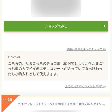
ショップでみる
価格と在庫を
楽天
でチェック
>>
だんごっ鼻
こちらの、たまごっちのチョコ缶は如何でしょうか？たまご
っち型のカワイイ缶にチョコレートが入っていて食べ終わっ
たら小物入れとして使えますよ。
全てのおすすめコメント
(
2
件)
>
15
no.
たまごっち ドットチャームチョコBOX イエロー 食玩 バレンタイン チャーム チョコレート 広島倉庫