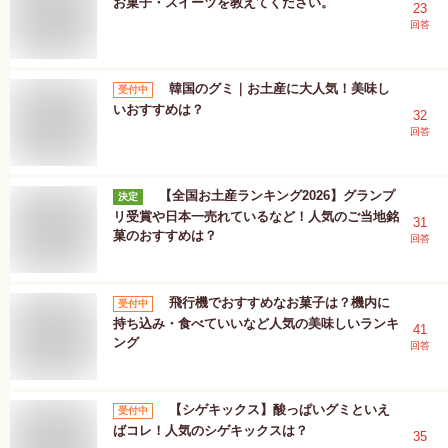
お菓子・スイーツを教えてください。
23
回答
韓国のグミ｜お土産に大人気！美味し
受付中
いおすすめは？
32
回答
【全国お土産ランキング2026】グランプ
決定
リ受賞や日本一売れているなど！人気のご当地銘
31
菓のおすすめは？
回答
飛行機でおすすめなお菓子は？機内に
受付中
持ち込み・食べていいなど人気の美味しいランキ
41
ング
回答
【シゲキックス】酸っぱいグミといえ
受付中
ばコレ！人気のシゲキックスは？
35