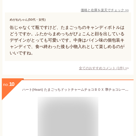
価格と在庫を
楽天
でチェック
>>
めがねちゃん(50代・女性)
缶じゃなくて瓶ですけど、たまごっちのキャンディボトルは
どうですか。ふたからまめっちがぴょこんと顔を出している
デザインがとっても可愛いです。中身はパイン味の個包装キ
ャンディで、食べ終わった後も小物入れとして楽しめるのが
いいですね。
全てのおすすめコメント
(
1
件)
>
10
no.
ハート(Heart) たまごっちドットチャームチョコＢＯＸ 準チョコレート 食玩/１個