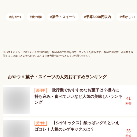
彼女 彼氏 しなこボ
ンボン シャインマス
カットボンボン 果汁
おやつ
食べ物
菓子・スイーツ
予算5,000円以内
懐かしい
のしずく ウイスキー
ボンボン ホワイトデ
ー
※
ベストオイシー
に寄せられた投稿内容は、投稿者の主観的な感想・コメントを含みます。 投稿の信憑性・正確性を保
証することはできませんので、あくまで参考情報の一つとしてご利用ください。
おやつ × 菓子・スイーツ
の人気おすすめランキング
飛行機でおすすめなお菓子は？機内に
受付中
持ち込み・食べていいなど人気の美味しいランキ
41
ング
回答
【シゲキックス】酸っぱいグミといえ
受付中
ばコレ！人気のシゲキックスは？
35
回答