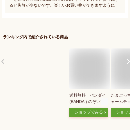
ると失敗が少ないです。楽しいお買い物ができますように！
ランキング内で紹介されている商品
送料無料 バンダイ
たまごっ
(BANDAI) のぞいて
ャームチ
発見たまごっちグミ
BOX（イ
ショップでみる
ショッ
グミキャンディ 食玩
チョコレ
お菓子 プレゼント
バレンタ
2026 バレンタイン
倉庫