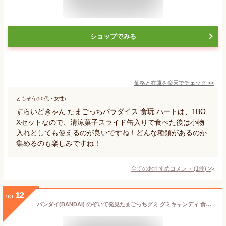
ショップでみる
価格と在庫を
楽天
でチェック
>>
ともぞう(50代・女性)
すらいどきゃん たまごっちパラダイス 食玩 ハートは、1BO
Xセットなので、清涼菓子スライド缶入りで食べた後は小物
入れとしても使えるのが良いですね！どんな種類があるのか
集めるのも楽しみですね！
全てのおすすめコメント
(
1
件)
>
12
no.
バンダイ(BANDAI) のぞいて発見たまごっちグミ グミキャンディ 食玩 お菓子 プレゼント 2026 バレンタイン 彼女 彼氏 しなこボンボン シャインマスカットボンボン 果汁のしずく ウイスキーボンボン ホワイトデー