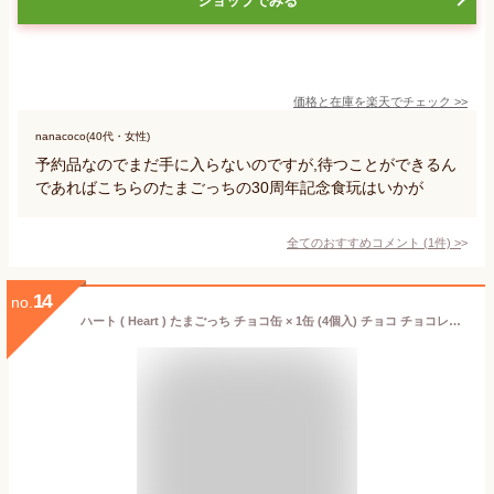
ショップでみる
価格と在庫を
楽天
でチェック
>>
nanacoco(40代・女性)
予約品なのでまだ手に入らないのですが,待つことができるん
であればこちらのたまごっちの30周年記念食玩はいかが
全てのおすすめコメント
(
1
件)
>
14
no.
ハート ( Heart ) たまごっち チョコ缶 × 1缶 (4個入) チョコ チョコレート バレンタインデー ホワイトデー