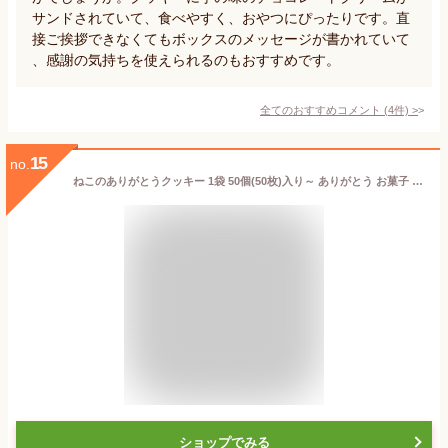
サンドされていて、食べやすく、おやつにぴったりです。直
接ご挨拶できなくてもボックスのメッセージが書かれていて
、感謝の気持ちを使えられるのもおすすめです。
全てのおすすめコメント
(
4
件)
>
15
no.
ねこのありがとうクッキー 1袋 50個(50枚)入り～ ありがとう お菓子 個包装 国内製造 猫 父の日 お中元 スイーツ お返し おかし ビスケット アイシングクッキー プレゼント プチギフト 感謝 挨拶回り お礼営業 送別会 異動 退職 転勤 ご挨拶 結婚式 お土産 粗品
ショップでみる