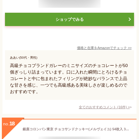
ショップでみる
価格と在庫を
Amazon
でチェック
>>
ああい(50代・男性)
高級チョコブランドガレーのミニサイズのチョコレートが50
個ぎっしり詰まっています。口に入れた瞬間にとろけるチョ
コレートと中に包まれたフィリングが絶妙なバランスで上品
な甘さを感じ、一つでも高級感ある美味しさが楽しめるので
おすすめです。
全てのおすすめコメント
(
16
件)
>
18
no.
銀座コロンバン東京 チョコサンドクッキー(メルヴェイユ) 54枚入 3号 (送料込価格)(-2213-048-)(t0) | ギフト お菓子 送料無料 内祝い お祝い お返し お祝い返し お礼 ご挨拶 出産内祝い 結婚 お供え 人気 菓子折り クッキー チョコレート