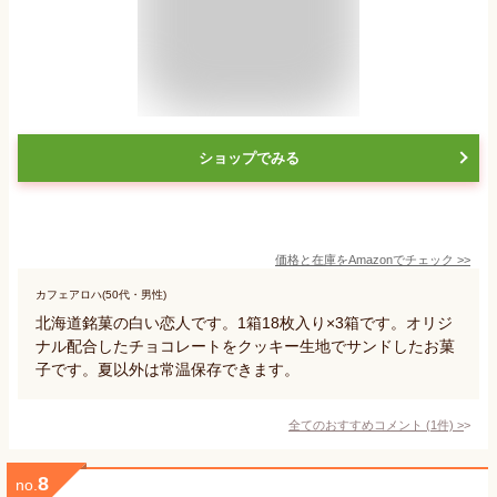
ショップでみる
価格と在庫を
Amazon
でチェック
>>
カフェアロハ(50代・男性)
北海道銘菓の白い恋人です。1箱18枚入り×3箱です。オリジ
ナル配合したチョコレートをクッキー生地でサンドしたお菓
子です。夏以外は常温保存できます。
全てのおすすめコメント
(
1
件)
>
8
no.