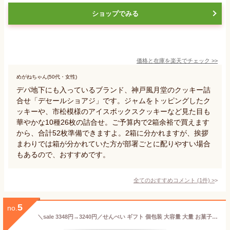
ショップでみる
価格と在庫を
楽天
でチェック
>>
めがねちゃん(50代・女性)
デパ地下にも入っているブランド、神戸風月堂のクッキー詰
合せ「デセールショアジ」です。ジャムをトッピングしたク
ッキーや、市松模様のアイスボックスクッキーなど見た目も
華やかな10種26枚の詰合せ。ご予算内で2箱余裕で買えます
から、合計52枚準備できますよ。2箱に分かれますが、挨拶
まわりでは箱が分かれていた方が部署ごとに配りやすい場合
もあるので、おすすめです。
全てのおすすめコメント
(
1
件)
>
5
no.
＼sale 3348円→3240円／せんべい ギフト 個包装 大容量 大量 お菓子 煎餅 おかき 和菓子 煎餅 金澤兼六製菓 金澤小町【約65個】冬ギフト 当日出荷 お祝い お礼 お返し 内祝い 誕生日 内のし 退職 帰省 挨拶 お供