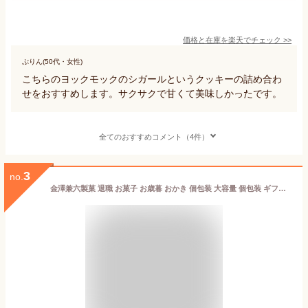
価格と在庫を
楽天
でチェック
>>
ぷりん(50代・女性)
こちらのヨックモックのシガールというクッキーの詰め合わ
せをおすすめします。サクサクで甘くて美味しかったです。
全てのおすすめコメント（4件）
3
no.
金澤兼六製菓 退職 お菓子 お歳暮 おかき 個包装 大容量 個包装 ギフト おかき 詰め合わせ お供え お菓子 送料無料 内祝い お返し 金澤兼六製菓 金澤小町 約50個 135g せんべい あられ 進物用 出産内祝い 結婚内祝い 結婚祝い 快気祝い 粗供養 法要 香典返し 満中陰志 お礼