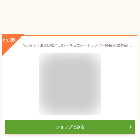
16
no.
＼ポイント最大10倍／ ガレー チョコレート ナノバー50個入(送料込) 缶 入り 詰め合わせ 2026 ギフト チョコ お菓子 大量 大容量 ばらまき 個包装 小分け おしゃれ かわいい 高級 会社 職場 退職 祝い 挨拶 お礼 内祝い お返し 誕生日 プレゼント 母の日 早割
ショップでみる