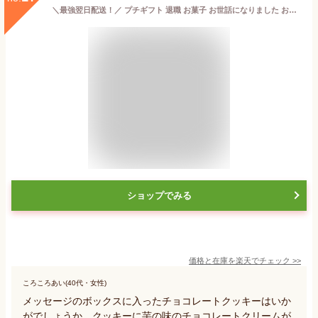
＼最強翌日配送！／ プチギフト 退職 お菓子 お世話になりました お世話になりましたお菓子 24本 48本 個包装 大量 大入り チョコレート クッキー メッセージ プレゼント お礼 産休 お配り スイーツ ありがとう おいもの栞 最強翌日配送 おいもや
ショップでみる
価格と在庫を
楽天
でチェック
>>
ころころあい(40代・女性)
メッセージのボックスに入ったチョコレートクッキーはいか
がでしょうか。クッキーに芋の味のチョコレートクリームが