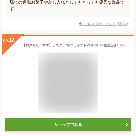
場での退職お菓子や差し入れとしてもとっても優秀な逸品で
す。
全てのおすすめコメント
(
3
件)
>
12
no.
【神戸モリーママ】ラスク パルフェギフトPTR-30〈3種詰合せ〉48枚入【神戸スイーツ お取り寄せ 手土産 贈り物 ギフト プレゼント 洋菓子 焼き菓子】
ショップでみる