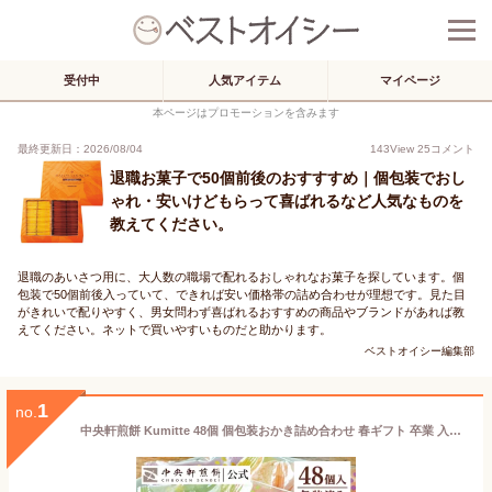
受付中
人気アイテム
マイページ
本ページはプロモーションを含みます
最終更新日：2026/08/04
143
View
25
コメント
退職お菓子で50個前後のおすすすめ｜個包装でおし
ゃれ・安いけどもらって喜ばれるなど人気なものを
教えてください。
退職のあいさつ用に、大人数の職場で配れるおしゃれなお菓子を探しています。個
包装で50個前後入っていて、できれば安い価格帯の詰め合わせが理想です。見た目
がきれいで配りやすく、男女問わず喜ばれるおすすめの商品やブランドがあれば教
えてください。ネットで買いやすいものだと助かります。
ベストオイシー編集部
1
no.
中央軒煎餅 Kumitte 48個 個包装おかき詰め合わせ 春ギフト 卒業 入学 就職 転職 退職 ご挨拶 あられ せんべい お礼 お供え お中元 お歳暮 和菓子 お彼岸 法事 法要 帰省手土産 お持たせ おもたせ 包装済み 送料無料 最強配送 お菓子