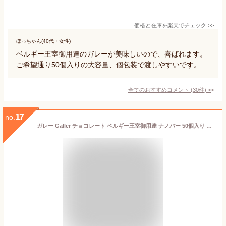
価格と在庫を
楽天
でチェック
>>
ほっちゃん(40代・女性)
ベルギー王室御用達のガレーが美味しいので、喜ばれます。
ご希望通り50個入りの大容量、個包装で渡しやすいです。
全てのおすすめコメント
(
30
件)
>
17
no.
ガレー Galler チョコレート ベルギー王室御用達 ナノバー 50個入り ホワイトデー お返し ギフト スイーツ お菓子 個包装 お取り寄せ 手さげ袋付き