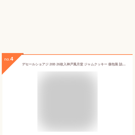
4
no.
デセールショアジ 20B 26枚入神戸風月堂 ジャムクッキー 個包装 詰め合わせ 2000円 お菓子 焼き菓子 洋菓子 スイーツ プチギフト 贈り物 進物 贈答品 手土産 菓子折り プレゼント人気 お取り寄せ おすすめ