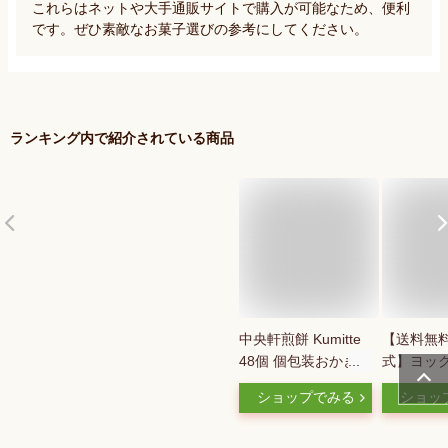
これらはネットや大手通販サイトで購入が可能なため、便利
です。ぜひ素敵なお菓子選びの参考にしてください。
ランキング内で紹介されている商品
中央軒煎餅 Kumitte
【送料無
48個 個包装おかき詰
式】ヨック
め合わせ 春ギフト
ガール 4
ショップでみる
ショッ
卒業 入学 就職 転職
元 夏ギフト
退職 ご挨拶 あられ
盆 お供え