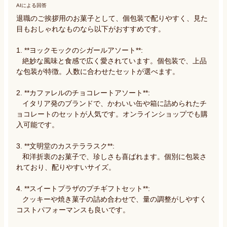
AIによる回答
退職のご挨拶用のお菓子として、個包装で配りやすく、見た
目もおしゃれなものなら以下がおすすめです。

1. **ヨックモックのシガールアソート**:

   絶妙な風味と食感で広く愛されています。個包装で、上品
な包装が特徴。人数に合わせたセットが選べます。

2. **カファレルのチョコレートアソート**:

   イタリア発のブランドで、かわいい缶や箱に詰められたチ
ョコレートのセットが人気です。オンラインショップでも購
入可能です。

3. **文明堂のカステララスク**:

   和洋折衷のお菓子で、珍しさも喜ばれます。個別に包装さ
れており、配りやすいサイズ。

4. **スイートプラザのプチギフトセット**:

   クッキーや焼き菓子の詰め合わせで、量の調整がしやすく
コストパフォーマンスも良いです。
