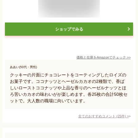
ショップでみる
価格と在庫を
Amazon
でチェック
>>
ああい(50代・男性)
クッキーの片面にチョコレートをコーティングしたロイズの
お菓子です。ココナッツとヘーゼルカカオの2種類で、香ば
しいローストココナッツや上品な香りのヘーゼルナッツとほ
ろ苦いカカオの味わいがが楽しめます。各25枚の合計50枚セ
ットで。大人数の職場に向いています。
全てのおすすめコメント
(
25
件)
>