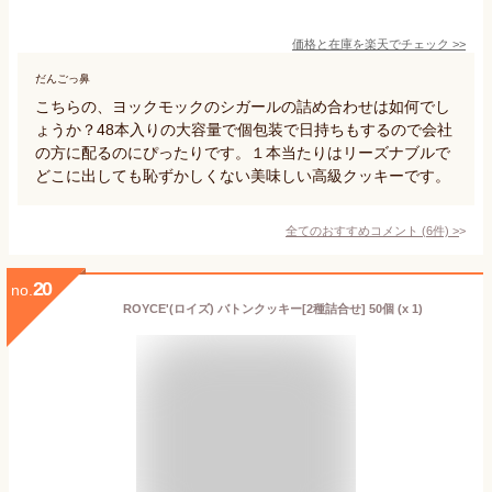
価格と在庫を
楽天
でチェック
>>
だんごっ鼻
こちらの、ヨックモックのシガールの詰め合わせは如何でし
ょうか？48本入りの大容量で個包装で日持ちもするので会社
の方に配るのにぴったりです。１本当たりはリーズナブルで
どこに出しても恥ずかしくない美味しい高級クッキーです。
全てのおすすめコメント
(
6
件)
>
20
no.
ROYCE'(ロイズ) バトンクッキー[2種詰合せ] 50個 (x 1)