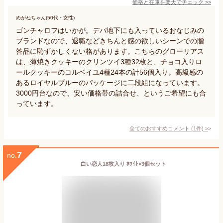
価格と在庫を
楽天
でチェック
>>
めがねちゃん(50代・女性)
ゴンチャロフはいかが。デパ地下にも入っているおなじみの
ブランドなので、退職などきちんと感の欲しいシーンでの贈
答品に恥ずかしくない格があります。こちらのグローリアス
は、薄焼きクッキーのクリンツイ3種32枚と、チョコ入りロ
ールクッキーのコルベイユ4種24本の計56個入り。高級感の
あるロイヤルブルーのパッケージに二段組になっています。
3000円台なので、安い価格帯の詰合せ、というご希望にも合
っています。
全てのおすすめコメント
(
1
件)
>
7
no.
白い恋人18枚入り ﾎﾜｲﾄ×3個セット