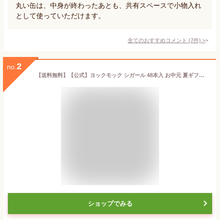
丸い缶は、中身が終わったあとも、共有スペースで小物入れ
として使っていただけます。
全てのおすすめコメント
(
7
件)
>
2
no.
【送料無料】【公式】ヨックモック シガール 48本入 お中元 夏ギフト 2026 お盆 お供え 詰め合わせ プレゼント スイーツ ギフト プチギフト クッキー 退職 洋菓子 お菓子 焼き菓子 手土産 個包装 お取り寄せ お礼 お祝い
ショップでみる