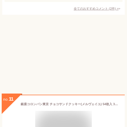
全てのおすすめコメント
(
2
件)
>
11
no.
銀座コロンバン東京 チョコサンドクッキー(メルヴェイユ) 54枚入 3号 (-2213-048-)(t0) | ギフト お菓子 内祝い お祝い お返し お祝い返し ギフト 出産内祝い 結婚 快気祝い お供え 志 人気 おすすめ 菓子折り メルベイユ クッキー チョコレート