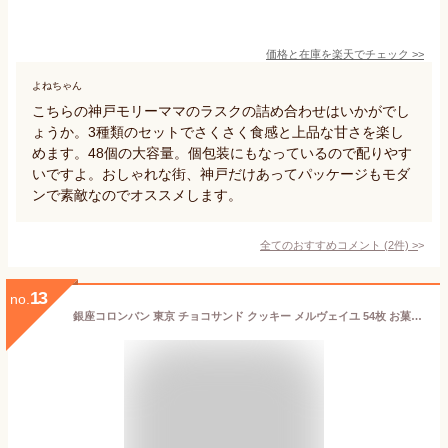
価格と在庫を
楽天
でチェック
>>
よねちゃん
こちらの神戸モリーママのラスクの詰め合わせはいかがでし
ょうか。3種類のセットでさくさく食感と上品な甘さを楽し
めます。48個の大容量。個包装にもなっているので配りやす
いですよ。おしゃれな街、神戸だけあってパッケージもモダ
ンで素敵なのでオススメします。
全てのおすすめコメント
(
2
件)
>
13
no.
銀座コロンバン 東京 チョコサンド クッキー メルヴェイユ 54枚 お菓子 スイーツ 詰め合わせ 送料無料 【SK08804】