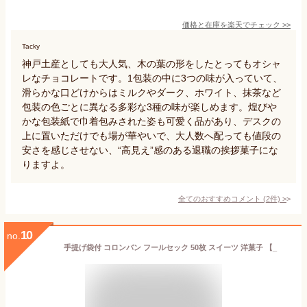
価格と在庫を
楽天
でチェック
>>
Tacky
神戸土産としても大人気、木の葉の形をしたとってもオシャ
レなチョコレートです。1包装の中に3つの味が入っていて、
滑らかな口どけからはミルクやダーク、ホワイト、抹茶など
包装の色ごとに異なる多彩な3種の味が楽しめます。煌びや
かな包装紙で巾着包みされた姿も可愛く品があり、デスクの
上に置いただけでも場が華やいで、大人数へ配っても値段の
安さを感じさせない、“高見え”感のある退職の挨拶菓子にな
りますよ。
全てのおすすめコメント
(
2
件)
>
10
no.
手提げ袋付 コロンバン フールセック 50枚 スイーツ 洋菓子 【_