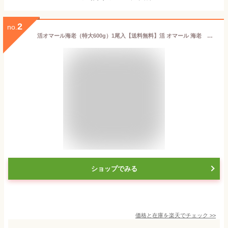
2
no.
活オマール海老（特大600g）1尾入【送料無料】活 オマール 海老 えび ロブスター ご褒美 贅沢 グルメ 記念日 お取り寄せ ディナー パーティ 料理 メイン 豪華 食材 敬老の日 お中元 お歳暮 お祝い 内祝い 誕生日 ギフト
ショップでみる
価格と在庫を
楽天
でチェック
>>