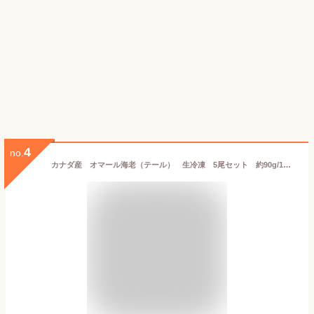
4
no.
カナダ産 オマール海老（テール） 生冷凍 5尾セット 約90g/1尾（約450g） 2-3oz