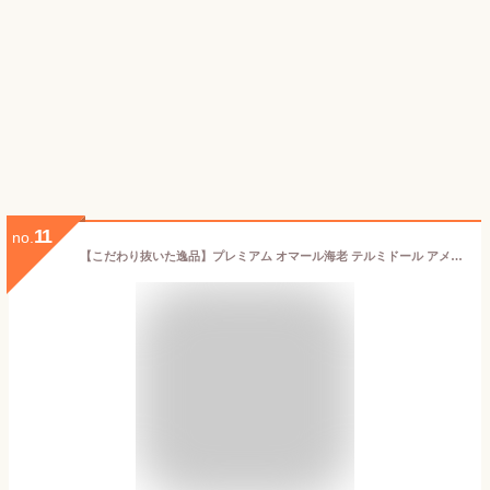
11
no.
【こだわり抜いた逸品】プレミアム オマール海老 テルミドール アメリケーヌソース 2食セット 送料無料 ロブスター 海老 オマール えび グラタン 冷凍 フレンチ お取り寄せ 誕生日 お祝い ギフト お中元 お歳暮 贅沢 お礼 総菜 御中元 お中元 贈答品 結婚祝い プレゼント