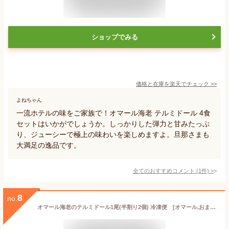
ショップでみる
価格と在庫を
楽天
でチェック
>>
よねちゃん
一流ホテルの味をご家族で！オマール海老 テルミドール 4食
セットはいかがでしょうか。しっかりした弾力と甘みたっぷ
り、ジューシーで極上の味わいを楽しめますよ。旦那さまも
大満足の逸品です。
全てのおすすめコメント
(
1
件)
>
8
no.
オマール海老のテルミドール1尾(半割り2個) 冷凍便 [オマール,おまーる,テルミドール]