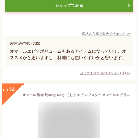
ショップでみる
価格と在庫を
楽天
でチェック
>>
あやなみ(20代・女性)
オマールエビでボリュームもあるアイテムになっていて、オ
ススメかと思いますし、料理にも使いやすいかと思います。
全てのおすすめコメント
(
1
件)
>
14
no.
オマール 海老 約400g-600g 【えび エビ ロブスター オマールエビ 生 BBQ パーティー 冷凍】・オマール海老・