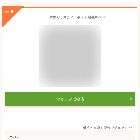
9
no.
耐熱ガラスティーポット 容量650mL
ショップでみる
価格と在庫を
楽天
でチェック
>>
Tacky