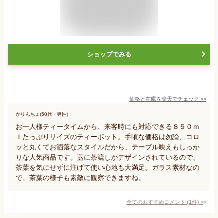
ショップでみる
価格と在庫を
楽天
でチェック
>>
かりんちょ(50代・男性)
お一人様ティータイムから、来客時にも対応できる８５０ｍ
ｌたっぷりサイズのティーポット。手頃な価格は勿論、コロ
ッと丸くてお洒落なスタイルだから、テーブル映えもしっか
りな人気商品です。蓋に茶漉しがデザインされているので、
茶葉を気にせずに注げて使い心地も大満足。ガラス素材なの
で、茶葉の様子も素敵に観察できますね。
全てのおすすめコメント
(
1
件)
>