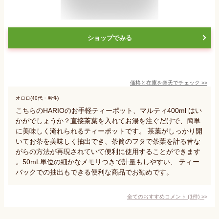
ショップでみる
価格と在庫を
楽天
でチェック
>>
オロロ(40代・男性)
こちらのHARIOのお手軽ティーポット、マルティ400ml はい
かがでしょうか？直接茶葉を入れてお湯を注ぐだけで、簡単
に美味しく淹れられるティーポットです。 茶葉がしっかり開
いてお茶を美味しく抽出でき、茶筒のフタで茶葉を計る昔な
がらの方法が再現されていて便利に使用することができます
。50mL単位の細かなメモリつきで計量もしやすい、 ティー
バックでの抽出もできる便利な商品でお勧めです。
全てのおすすめコメント
(
1
件)
>