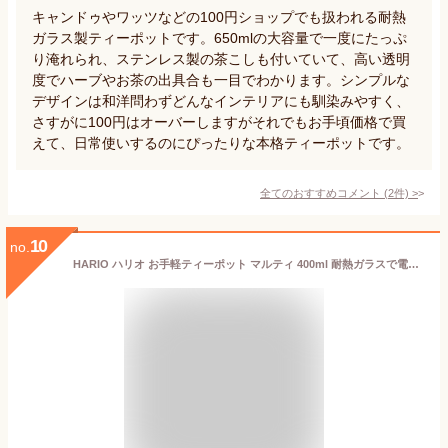
キャンドゥやワッツなどの100円ショップでも扱われる耐熱
ガラス製ティーポットです。650mlの大容量で一度にたっぷ
り淹れられ、ステンレス製の茶こしも付いていて、高い透明
度でハーブやお茶の出具合も一目でわかります。シンプルな
デザインは和洋問わずどんなインテリアにも馴染みやすく、
さすがに100円はオーバーしますがそれでもお手頃価格で買
えて、日常使いするのにぴったりな本格ティーポットです。
全てのおすすめコメント
(
2
件)
>
10
no.
HARIO ハリオ お手軽ティーポット マルティ 400ml 耐熱ガラスで電子レンジもOK！ 緑茶 紅茶 ハーブティー