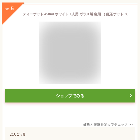
5
no.
ティーポット 450ml ホワイト 1人用 ガラス製 急須 （ 紅茶ポット ストレーナー 茶こし 一体型 片手 1～2杯 ガラス 紅茶 ガラスティーポット おしゃれ お茶用品 ティーウェア 茶器 ）【39ショップ】
ショップでみる
価格と在庫を
楽天
でチェック
>>
だんごっ鼻