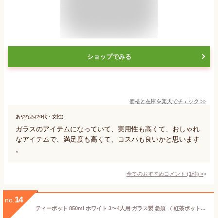
ショップでみる
価格と在庫を
楽天
でチェック
>>
あやなみ(20代・女性)
ガラスのアイテムになっていて、実用性も高くて、おしゃれ
なアイテムで、満足度も高くて、コスパも良いかと思います
。
全てのおすすめコメント
(
1
件)
>
14
no.
ティーポット 850ml ホワイト 3〜4人用 ガラス製 急須 （ 紅茶ポット ストレーナー 茶こし 一体型 片手 3〜4杯 ガラス 紅茶 ガラスティーポット おしゃれ お茶用品 ティーウェア 茶器 ） 【39ショップ】