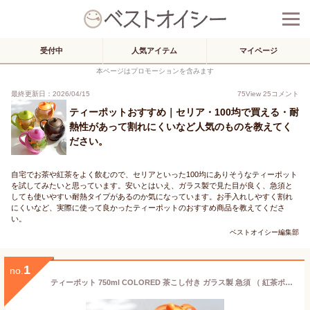
受付中
人気アイテム
マイページ
本ページはプロモーションを含みます
最終更新日：2026/04/15
75
View
25
コメント
ティーポットおすすめ｜セリア・100均で買える・耐
熱性があって割れにくいなど人気のものを教えてく
ださい。
自宅でお茶や紅茶をよく飲むので、セリアといった100均にありそうなティーポット
を試してみたいと思っています。安いとはいえ、ガラス製で見た目が良く、急須と
しても使いやすい耐熱タイプがあるのか気になっています。お手入れしやすく割れ
にくいなど、実際に使って良かったティーポットのおすすめ商品を教えてくださ
い。
ベストオイシー編集部
1
no.
ティーポット 750ml COLORED 茶こし付き ガラス製 急須 （ 紅茶ポット ストレーナー セット 片手 茶こし ティーサーバー 紅茶 ガラスティーポット おしゃれ カラフル お茶用品 ティーウェア 茶器 ）【39ショップ】