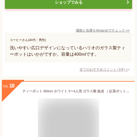
ショップでみる
価格と在庫を
Amazon
でチェック
>>
コーヒーさん(40代・男性)
洗いやすい広口デザインになっているハリオのガラス製ティ
ーポットはいかがですか。容量は400mlです。
全てのおすすめコメント
(
1
件)
>
18
no.
ティーポット 850ml ホワイト 3〜4人用 ガラス製 急須 （ 紅茶ポット ストレーナー 茶こし 一体型 片手 3〜4杯 ガラス 紅茶 ガラスティーポット おしゃれ お茶用品 ティーウェア 茶器 ）