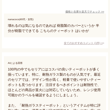
価格と在庫を
楽天
でチェック
>>
nanacoco(40代・女性)
壊れるのは気になるのであれば 樹脂製のカバーというか 半
分が樹脂でできてる こちらのティーポット はいかが
全てのおすすめコメント
(
1
件)
>
AIによる回答
100均の中でもセリアにはコスパの良いティーポットが多く
揃っています。特に、耐熱ガラス製のものが人気です。最近
のセリアでは、デザイン性が高く、軽量で使いやすいティー
ポットも見つかります。注目するべきポイントは耐熱性で、
ほとんどの商品が直火には対応していないため、レンジ使用
可能かのラベルを確認するようにしましょう。

また、「耐熱ガラスティーポット」というアイテムが特に評