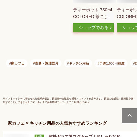
ティーポット 750ml
ティーポット
COLORED 茶こし付
COLORE
き ガラス製 急須 （
き ガラス
ショップでみる
ショッ
紅茶ポット ストレー
紅茶ポット
ナー セット 片手 茶
ナー セッ
こし ティーサーバー
こし ティ
紅茶 ガラスティーポ
紅茶 ガラ
ット おしゃれ カラ
ット おし
フル お茶用品 ティ
フル お茶
家カフェ
食器・調理器具
キッチン用品
予算1,000円程度
ーウェア 茶器 ）
ーウェア 
【39ショップ】
※
ベストオイシー
に寄せられた投稿内容は、投稿者の主観的な感想・コメントを含みます。 投稿の信憑性・正確性を保
証することはできませんので、あくまで参考情報の一つとしてご利用ください。
家カフェ × キッチン用品
の人気おすすめランキング
耐熱ガラス製マグカップ｜おしゃれなお
決定