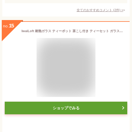
全てのおすすめコメント
(
2
件)
>
15
no.
IwaiLoft 耐熱ガラス ティーポット 茶こし付き ティーセット ガラス持ち手 ガラス製ポット ガラスグラス カップセット 急須 茶器セット 台湾茶器 紅茶 フルーツティー リーフティー 花茶 工芸茶 ハーフティー に 直火可
ショップでみる