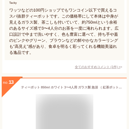
Tacky
ワッツなどの100円ショップでもワンコイン以下で買えるコ
スパ抜群ティーポットです。この価格帯にして本体は中身が
見えるガラス製、茶こしも付いていて、約750mlという余裕
のあるサイズ感で3〜4人分のお茶を一度に淹れられます。広
口設計で中まで洗いやすく、色も豊富に選べて、持ち手や蓋
のピンクやグリーン、ブラウンなどの鮮やかなカラーリング
も“高見え”感があり、食卓を明るく彩ってくれる機能美溢れ
る逸品です。
全てのおすすめコメント
(
1
件)
>
13
no.
ティーポット 850ml ホワイト 3〜4人用 ガラス製 急須 （ 紅茶ポット ストレーナー 茶こし 一体型 片手 3〜4杯 ガラス 紅茶 ガラスティーポット おしゃれ お茶用品 ティーウェア 茶器 ） 【3980円以上送料無料】