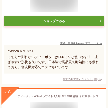
ショップでみる
価格と在庫を
Amazon
でチェック
>>
KUMIKAN(40代・女性)
こちらの割れないティーポットは500ミリと使いやすく、注
ぎやすい形状も良いです。日本製で高品質で耐熱性にも優れ
ており、食洗機対応でコスパもいいです
全てのおすすめコメント
(
1
件)
>
8
no.
ティーポット 450ml ホワイト 1人用 ガラス製 急須 （ 紅茶ポット ストレーナー 茶こし 一体型 片手 1～2杯 ガラス 紅茶 ガラスティーポット おしゃれ お茶用品 ティーウェア 茶器 ）