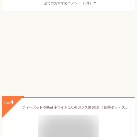
全てのおすすめコメント（2件）
4
no.
ティーポット 450ml ホワイト 1人用 ガラス製 急須 （ 紅茶ポット ストレーナー 茶こし 一体型 片手 1～2杯 ガラス 紅茶 ガラスティーポット おしゃれ お茶用品 ティーウェア 茶器 ）【3980円以上送料無料】