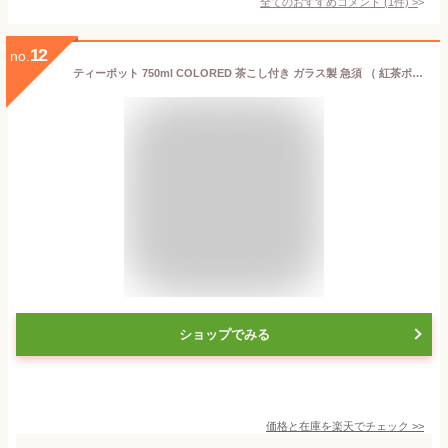
全てのおすすめコメント
(
1
件)
>
12
no.
ティーポット 750ml COLORED 茶こし付き ガラス製 急須 （ 紅茶ポット ストレーナー セット 片手 茶こし ティーサーバー 紅茶 ガラスティーポット おしゃれ カラフル お茶用品 ティーウェア 茶器 ）【3980円以上送料無料】
ショップでみる
価格と在庫を
楽天
でチェック
>>