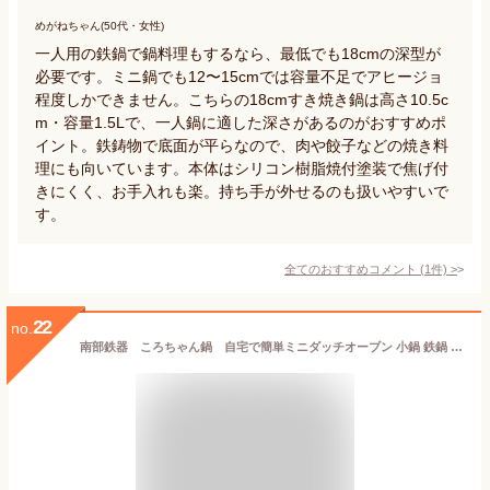
めがねちゃん(50代・女性)
一人用の鉄鍋で鍋料理もするなら、最低でも18cmの深型が
必要です。ミニ鍋でも12〜15cmでは容量不足でアヒージョ
程度しかできません。こちらの18cmすき焼き鍋は高さ10.5c
m・容量1.5Lで、一人鍋に適した深さがあるのがおすすめポ
イント。鉄鋳物で底面が平らなので、肉や餃子などの焼き料
理にも向いています。本体はシリコン樹脂焼付塗装で焦げ付
きにくく、お手入れも楽。持ち手が外せるのも扱いやすいで
す。
全てのおすすめコメント
(
1
件)
>
22
no.
南部鉄器 ころちゃん鍋 自宅で簡単ミニダッチオーブン 小鍋 鉄鍋 一人用 両手鍋 片手鍋 ひとり用 フライパン グリルパン キャセロール ココット IH対応 ガスコンロ対応 オーブントースター対応