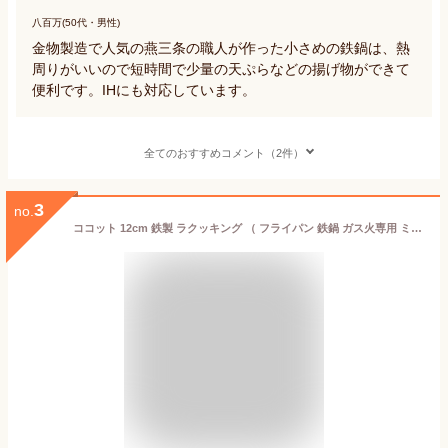
八百万(50代・男性)
金物製造で人気の燕三条の職人が作った小さめの鉄鍋は、熱
周りがいいので短時間で少量の天ぷらなどの揚げ物ができて
便利です。IHにも対応しています。
全てのおすすめコメント（2件）
3
no.
ココット 12cm 鉄製 ラクッキング （ フライパン 鉄鍋 ガス火専用 ミニココット グリルプレート スキレット 小鍋 小さい 片手 鍋 ブラック 調理用品 調理器具 キッチン用品 ） 【3980円以上送料無料】