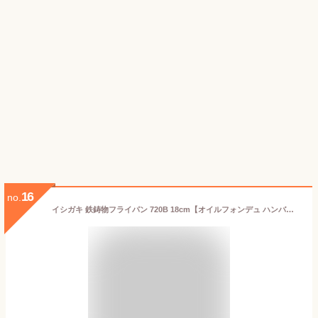
16
no.
イシガキ 鉄鋳物フライパン 720B 18cm【オイルフォンデュ ハンバーグ 鉄鍋 手入れ ステーキ 100スキ 鋳物 小さいアヒージョ パンケーキ 餃子 パエリア焼肉鉄製】【厨房館】