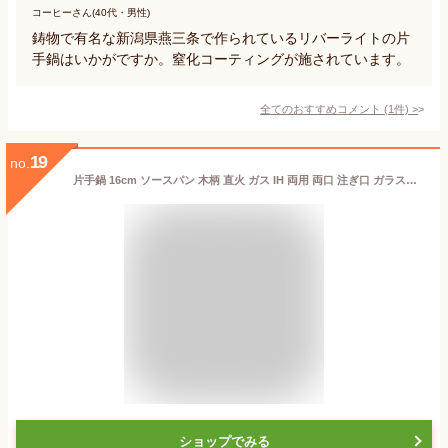
コーヒーさん(40代・男性)
鋳物で有名な新潟県燕三条で作られているリバーライトの片
手鍋はいかがですか。窒化コーティングが施されています。
全てのおすすめコメント
(
1
件)
>
19
no.
片手鍋 16cm ソースパン 木柄 直火 ガス IH 両用 両口 注ぎ口 ガラス蓋 蓋 ガラス ピンク 鍋 なべ 小さい 小さめ 小型 ミニ アルミ鍋 アルミニウム 鉄なべ 鉄鍋 調理器具 調理 焦げつきにくい【PE wookware 品藝鍋具】【台湾直送】【送料無料】
ショップでみる