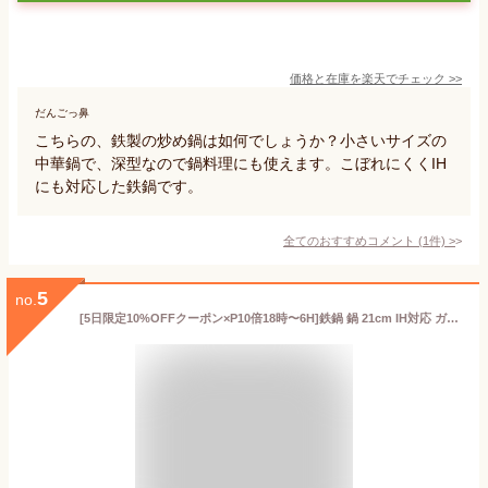
価格と在庫を
楽天
でチェック
>>
だんごっ鼻
こちらの、鉄製の炒め鍋は如何でしょうか？小さいサイズの
中華鍋で、深型なので鍋料理にも使えます。こぼれにくくIH
にも対応した鉄鍋です。
全てのおすすめコメント
(
1
件)
>
5
no.
[5日限定10%OFFクーポン×P10倍18時〜6H]鉄鍋 鍋 21cm IH対応 ガス火対応 万能鍋 キャンプ アウトドア ダッチオーブン 2WAY鍋 日本製 どっちもどっちも 即日出荷 H-N-0