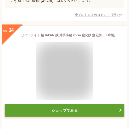
できる｢IH北京鍋 (24cm)｣ はいかがでしょう。
全てのおすすめコメント
(
1
件)
>
14
no.
リバーライト 極JAPAN 鉄 片手小鍋 20cm 窒化鉄 窒化加工 IH対応 サビにくい 日本製 J1420WH
ショップでみる