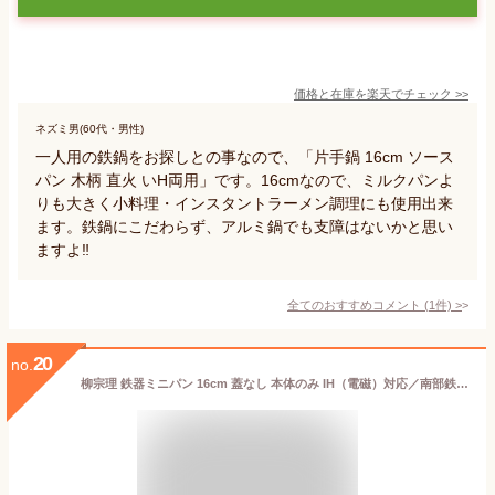
価格と在庫を
楽天
でチェック
>>
ネズミ男(60代・男性)
一人用の鉄鍋をお探しとの事なので、「片手鍋 16cm ソース
パン 木柄 直火 いH両用」です。16cmなので、ミルクパンよ
りも大きく小料理・インスタントラーメン調理にも使用出来
ます。鉄鍋にこだわらず、アルミ鍋でも支障はないかと思い
ますよ‼️
全てのおすすめコメント
(
1
件)
>
20
no.
柳宗理 鉄器ミニパン 16cm 蓋なし 本体のみ IH（電磁）対応／南部鉄器 スキレット 鋳鉄フライパン 《メーカー取寄／返品不可》 036148002