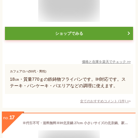
ショップでみる
価格と在庫を
楽天
でチェック
>>
カフェアロハ(50代・男性)
18㎝・質量770ｇの鉄鋳物フライパンです。IH対応です。ス
テーキ・パンケーキ・パエリアなどの調理に使えます。
全てのおすすめコメント
(
1
件)
>
17
no.
※代引不可・送料無料※IH北京鍋 27cm 小さいサイズの北京鍋、家庭で手軽に本格中華！IH調理器にも対応！ カンダ 中華鍋 北京鍋 鉄鍋 家庭用 小さいサイズ IH対応 made in 燕三条