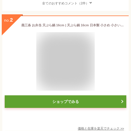
全てのおすすめコメント（2件）
2
no.
燕三条 お弁当 天ぷら鍋 16cm | 天ぷら鍋 16cm 日本製 小さめ 小さい 蓋付き フタ 鉄鍋 揚げ鍋 ガス火 IH対応 鍋 キッチン 便利 揚げ物 調理道具 注ぎ口 弁当 朝食 天ぷら 鉄製 天ぷら フライ鍋 揚げなべ 片手鍋 調理器具 台所用品 一人暮らし 少量
ショップでみる
価格と在庫を
楽天
でチェック
>>