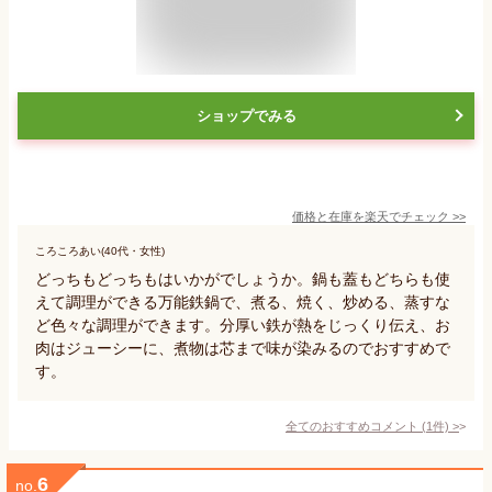
ショップでみる
価格と在庫を
楽天
でチェック
>>
ころころあい(40代・女性)
どっちもどっちもはいかがでしょうか。鍋も蓋もどちらも使
えて調理ができる万能鉄鍋で、煮る、焼く、炒める、蒸すな
ど色々な調理ができます。分厚い鉄が熱をじっくり伝え、お
肉はジューシーに、煮物は芯まで味が染みるのでおすすめで
す。
全てのおすすめコメント
(
1
件)
>
6
no.