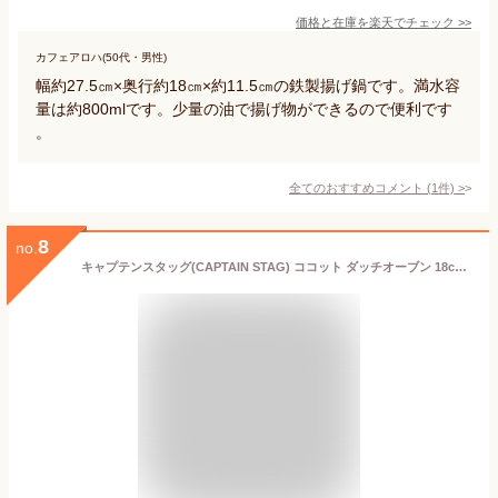
価格と在庫を
楽天
でチェック
>>
カフェアロハ(50代・男性)
幅約27.5㎝×奥行約18㎝×約11.5㎝の鉄製揚げ鍋です。満水容
量は約800mlです。少量の油で揚げ物ができるので便利です
。
全てのおすすめコメント
(
1
件)
>
8
no.
キャプテンスタッグ(CAPTAIN STAG) ココット ダッチオーブン 18cm 容量1.6L 鋳鉄製 シーズニング不要 ガス火・IH・オーブン対応 UG-3040