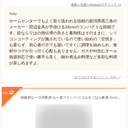
価格と在庫を
Amazon
でチェック
>>
Tacky
ホームセンターでもよく取り扱われる信頼の新潟県燕三条の
メーカー・田辺金具が手掛ける16cmのコンパクトな鉄鍋で
す。鉄ならではの熱伝導の良さと蓄熱性はそのままに、シリ
コンコーティングが施されているので使い始めの「空焼き」
も要らず、初心者の方でも届いてすぐに調理を始められ、食
材やコゲが引っ付く心配もありません。ガスやIH含むオール
熱源対応で使い勝手も良く、鍋や煮込み料理など多彩な料理
が楽しめますよ。
全てのおすすめコメント
(
1
件)
>
12
no.
鉄鍋 鉄なべ 日本製 鉄 なべ 鉄フライパンにもなる ごはん鍋 窯 21cm ノンテフロン 両手鍋 IH対応 直火対応 すき焼き 調理器具 台所用品 マルチポット バーベキュー ダッチオーブン アウトドア キャンプ鍋 ツインパン どっちもどっちも H-N-0