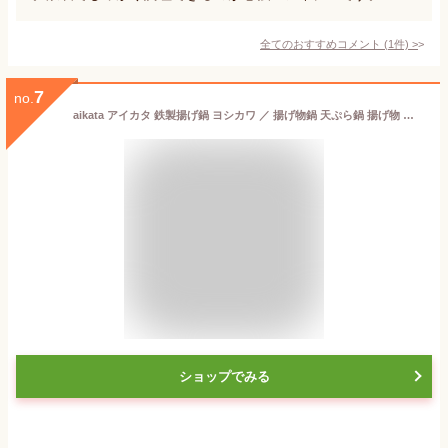
全てのおすすめコメント
(
1
件)
>
7
no.
aikata アイカタ 鉄製揚げ鍋 ヨシカワ ／ 揚げ物鍋 天ぷら鍋 揚げ物 鍋 揚げ物用鍋 ミニ揚げ物鍋 小さい コンパクト 鉄 鉄鍋 ガス火対応 ih 天ぷら 天ぷらなべ 調理器具 両手鍋 フライ ホームパーティー YOSHIKAWA よしかわ 日本製 JAPAN 調理 料理 キッチン 丈夫
ショップでみる