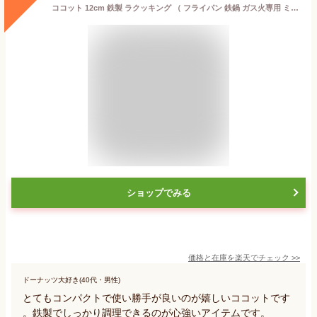
ココット 12cm 鉄製 ラクッキング （ フライパン 鉄鍋 ガス火専用 ミニココット グリルプレート スキレット 小鍋 小さい 片手 鍋 ブラック 調理用品 調理器具 キッチン用品 ） 【39ショップ】
ショップでみる
価格と在庫を
楽天
でチェック
>>
ドーナッツ大好き(40代・男性)
とてもコンパクトで使い勝手が良いのが嬉しいココットです
。鉄製でしっかり調理できるのが心強いアイテムです。