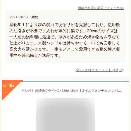
価格と在庫を
楽天
でチェック
>>
アルナヲ(40代・男性)
窒化加工により鉄の弱点であるサビを克服しており、使用後
の油引きが不要で手入れが劇的に楽です。20cmのサイズは
一人前の鍋料理に最適で、厚みがあるため焼き物もムラなく
仕上がります。木製ハンドルは持ちやすく、IHでも安定して
高火力を活かせます。一生モノとして愛用できる耐久性と実
用性を兼ね備えた逸品です。
全てのおすすめコメント
(
1
件)
>
15
no.
イシガキ 鉄鋳物フライパン 720A 15cm【オイルフォンデュ ハンバーグ 鉄鍋 手入れ ステーキ 100スキ 鋳物 小さい アヒージョ パンケーキ 餃子 パエリア焼肉鉄製】