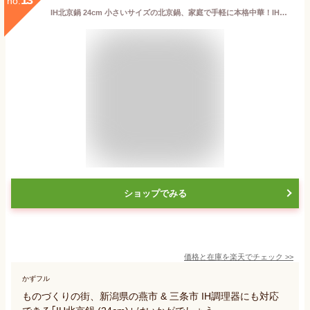
no.
IH北京鍋 24cm 小さいサイズの北京鍋、家庭で手軽に本格中華！IH調理器にも対応！ カンダ 中華鍋 北京鍋 鉄鍋 家庭用 小さいサイズ IH対応 made in 燕三条
ショップでみる
価格と在庫を
楽天
でチェック
>>
かずフル
ものづくりの街、新潟県の燕市 & 三条市 IH調理器にも対応