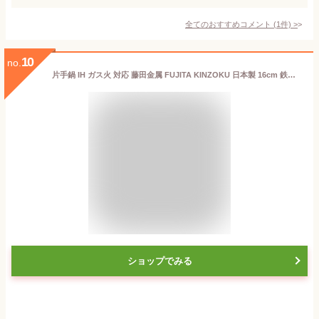
全てのおすすめコメント
(
1
件)
>
10
no.
片手鍋 IH ガス火 対応 藤田金属 FUJITA KINZOKU 日本製 16cm 鉄鍋 鉄製 鉄器 フライパン 今日を元気にする お味噌汁パン 味噌汁 みそ汁 鉄分補給 貧血 シーズニング不要 油ならし不要 くっつかない 錆びにくい シンプル 手入れ 簡単 ウォルナット ブナ 天然木
ショップでみる