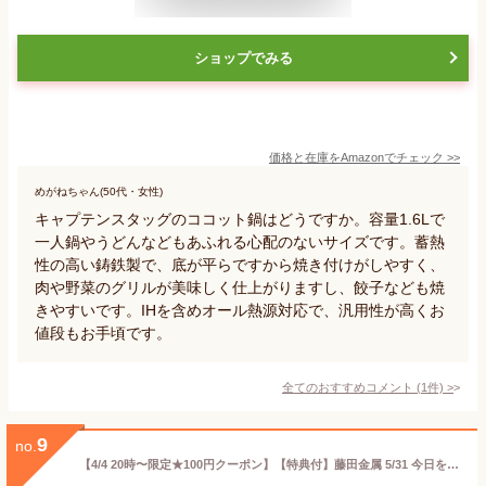
ショップでみる
価格と在庫を
Amazon
でチェック
>>
めがねちゃん(50代・女性)
キャプテンスタッグのココット鍋はどうですか。容量1.6Lで
一人鍋やうどんなどもあふれる心配のないサイズです。蓄熱
性の高い鋳鉄製で、底が平らですから焼き付けがしやすく、
肉や野菜のグリルが美味しく仕上がりますし、餃子なども焼
きやすいです。IHを含めオール熱源対応で、汎用性が高くお
値段もお手頃です。
全てのおすすめコメント
(
1
件)
>
9
no.
【4/4 20時〜限定★100円クーポン】【特典付】藤田金属 5/31 今日を元気にするお味噌汁パン 16cm （IH対応 鉄製 鉄鍋 片手鍋 小鍋 鉄分摂取 みそ汁 鉄器 フェムテック 鍋 鉄鍋 味噌汁鍋 鉄器 小さい）【ポイント2倍/送料無料/選べるおまけ付】【p0408】【：187】