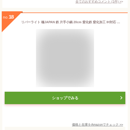
全てのおすすめコメント
(
1
件)
>
18
no.
リバーライト 極JAPAN 鉄 片手小鍋 20cm 窒化鉄 窒化加工 IH対応 サビにくい 日本製 J1420WH
ショップでみる
価格と在庫を
Amazon
でチェック
>>