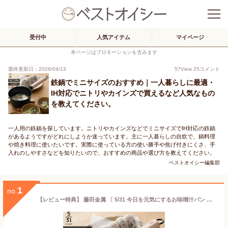
受付中
人気アイテム
マイページ
本ページはプロモーションを含みます
最終更新日：2026/04/13
57
View
25
コメント
鉄鍋でミニサイズのおすすめ｜一人暮らしに最適・
IH対応でニトリやカインズで買えるなど人気なもの
を教えてください。
一人用の鉄鍋を探しています。ニトリやカインズなどでミニサイズでIH対応の鉄鍋
があるようですがどれにしようか迷っています。主に一人暮らしの自炊で、鍋料理
や焼き料理に使いたいです。実際に使っている方の使い勝手や焦げ付きにくさ、手
入れのしやすさなどを知りたいので、おすすめの商品や選び方を教えてください。
ベストオイシー編集部
1
no.
【レビュー特典】 藤田金属 〔 5/31 今日を元気にするお味噌汁パン 〕 16cm 鍋 片手鍋 鉄鍋 味噌汁鍋 味噌汁 鉄器 小鍋 小さい なべ ナベ ガス ih対応 鉄分 補給 天然木 フェムテック おしゃれ ブナ ウォルナット 28811283 28811284 FUJITA KINZOKU 日本製