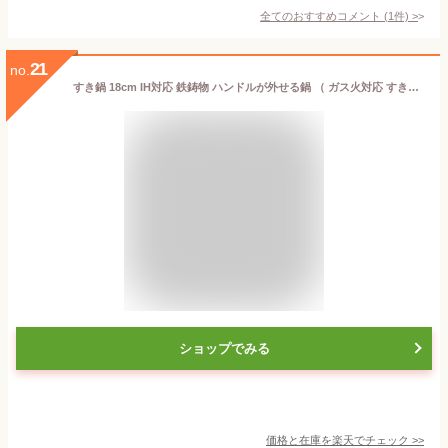
全てのおすすめコメント
(
1
件)
>
21
no.
すき鍋 18cm IH対応 鉄鋳物 ハンドルが外せる鍋 （ ガス火対応 すき焼き鍋 鍋 なべ ひとり鍋 鋳鉄製 18センチ すきやき鍋 鉄鍋 鉄鋳物製 1人用 一人用 小ぶり 調理器具 鍋料理 ハンドル付き お鍋 卓上鍋 ）
ショップでみる
価格と在庫を
楽天
でチェック
>>