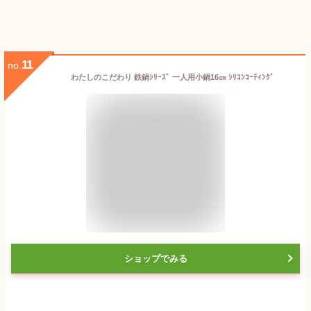
11
no.
わたしのこだわり 鉄鍋ｼﾘｰｽﾞ 一人用小鍋16㎝ ｼﾘｺﾝｺｰﾃｨﾝｸﾞ
ショップでみる