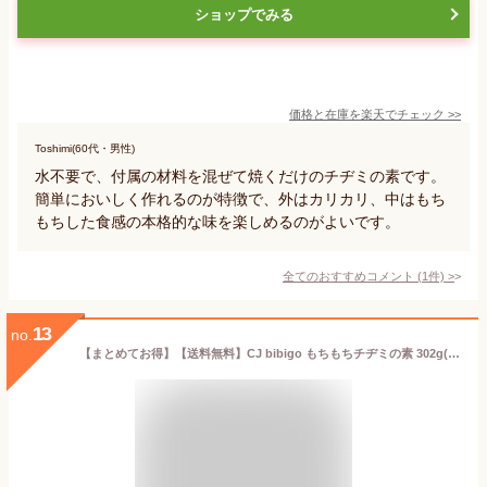
ショップでみる
価格と在庫を
楽天
でチェック
>>
Toshimi(60代・男性)
水不要で、付属の材料を混ぜて焼くだけのチヂミの素です。
簡単においしく作れるのが特徴で、外はカリカリ、中はもち
もちした食感の本格的な味を楽しめるのがよいです。
全てのおすすめコメント
(
1
件)
>
13
no.
【まとめてお得】【送料無料】CJ bibigo もちもちチヂミの素 302g(2人前)×4袋セット 簡単調理 食品 韓飯