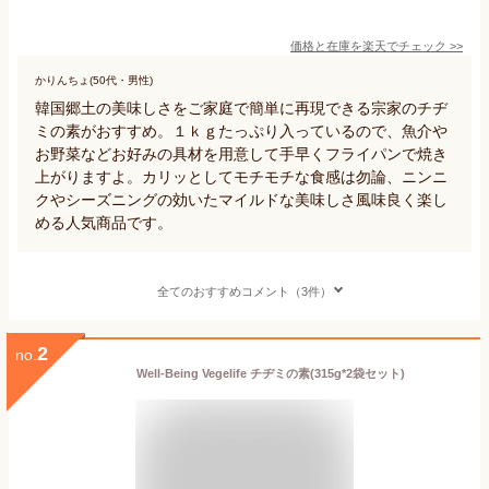
価格と在庫を
楽天
でチェック
>>
かりんちょ(50代・男性)
韓国郷土の美味しさをご家庭で簡単に再現できる宗家のチヂ
ミの素がおすすめ。１ｋｇたっぷり入っているので、魚介や
お野菜などお好みの具材を用意して手早くフライパンで焼き
上がりますよ。カリッとしてモチモチな食感は勿論、ニンニ
クやシーズニングの効いたマイルドな美味しさ風味良く楽し
める人気商品です。
全てのおすすめコメント（3件）
2
no.
Well-Being Vegelife チヂミの素(315g*2袋セット)