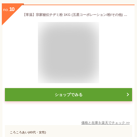
10
no.
【常温】宗家秘伝チヂミ粉 1KG (五星コーポレーション/粉/その他) 業務用
ショップでみる
価格と在庫を
楽天
でチェック
>>
ころころあい(40代・女性)