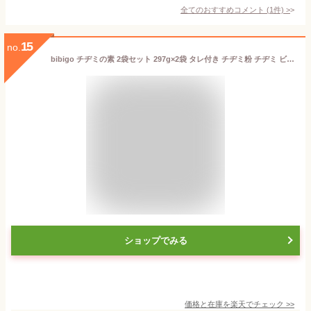
全てのおすすめコメント
(
1
件)
>
15
no.
bibigo チヂミの素 2袋セット 297g×2袋 タレ付き チヂミ粉 チヂミ ビビゴ CJ
ショップでみる
価格と在庫を
楽天
でチェック
>>