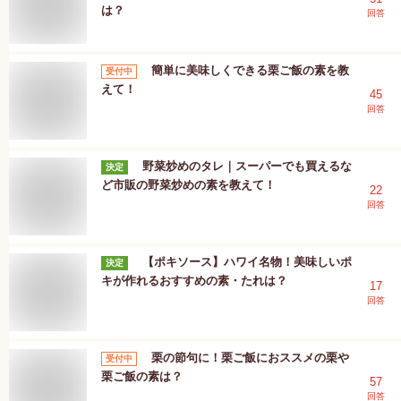
は？
回答
簡単に美味しくできる栗ご飯の素を教
受付中
えて！
45
回答
野菜炒めのタレ｜スーパーでも買えるな
決定
ど市販の野菜炒めの素を教えて！
22
回答
【ポキソース】ハワイ名物！美味しいポ
決定
キが作れるおすすめの素・たれは？
17
回答
栗の節句に！栗ご飯におススメの栗や
受付中
栗ご飯の素は？
57
回答