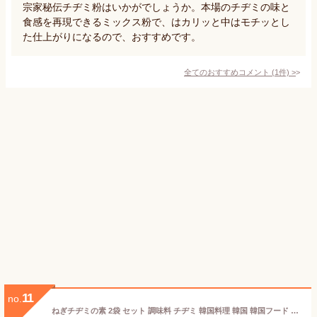
宗家秘伝チヂミ粉はいかがでしょうか。本場のチヂミの味と
食感を再現できるミックス粉で、はカリッと中はモチッとし
た仕上がりになるので、おすすめです。
全てのおすすめコメント
(
1
件)
>
11
no.
ねぎチヂミの素 2袋 セット 調味料 チヂミ 韓国料理 韓国 韓国フード ネギ ダイショー