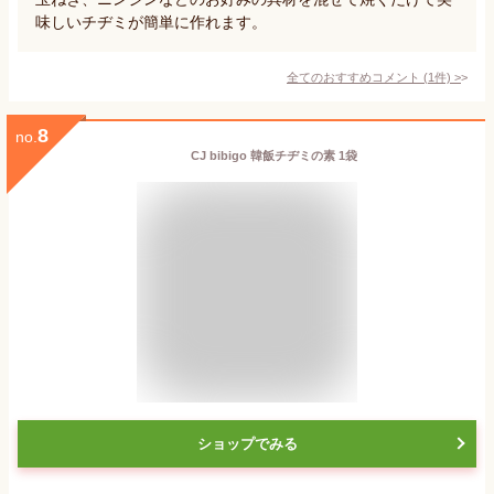
味しいチヂミが簡単に作れます。
全てのおすすめコメント
(
1
件)
>
8
no.
CJ bibigo 韓飯チヂミの素 1袋
ショップでみる