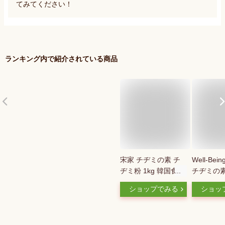
てみてください！
ランキング内で紹介されている商品
宋家 チヂミの素 チ
Well-Being
ヂミ粉 1kg 韓国食品
チヂミの素(
袋セット)
ショップでみる
ショッ