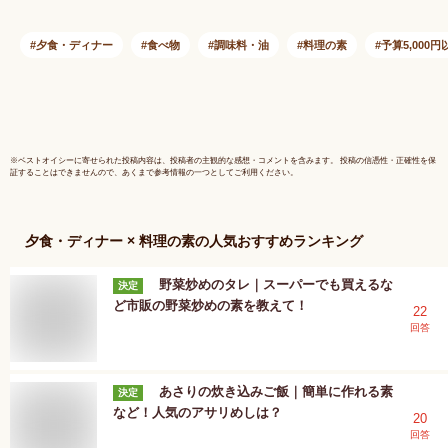
夕食・ディナー
食べ物
調味料・油
料理の素
予算5,000円
※
ベストオイシー
に寄せられた投稿内容は、投稿者の主観的な感想・コメントを含みます。 投稿の信憑性・正確性を保
証することはできませんので、あくまで参考情報の一つとしてご利用ください。
夕食・ディナー × 料理の素
の人気おすすめランキング
野菜炒めのタレ｜スーパーでも買えるな
決定
ど市販の野菜炒めの素を教えて！
22
回答
あさりの炊き込みご飯｜簡単に作れる素
決定
など！人気のアサリめしは？
20
回答