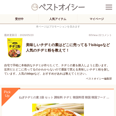
受付中
人気アイテム
マイページ
本ページはプロモーションを含みます
最終更新日：2026/05/20
60
View
22
コメント
美味しいチヂミの素はどこに売ってる？bibigoなど
人気のチヂミ粉を教えて！
自宅で手軽に本格的なチヂミが作りたくて、チヂミの素を購入しようと思います。
近所だとどこに売ってるのかわからないので通販で買える美味しいチヂミ粉を探し
ています。人気のbibigoなど、おすすめがあれば教えてください。
ベストオイシー編集部
Pick
Up
ねぎチヂミの素 2袋 セット 調味料 チヂミ 韓国料理 韓国 韓国フード ネギ ダイショー