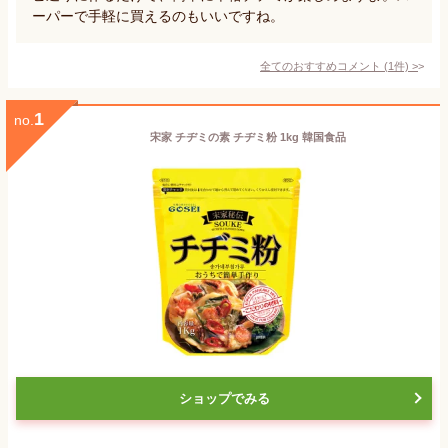
ーパーで手軽に買えるのもいいですね。
全てのおすすめコメント
(
1
件)
>
1
no.
宋家 チヂミの素 チヂミ粉 1kg 韓国食品
ショップでみる