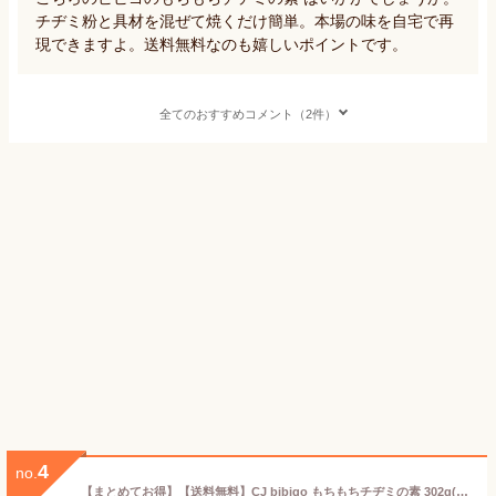
チヂミ粉と具材を混ぜて焼くだけ簡単。本場の味を自宅で再
現できますよ。送料無料なのも嬉しいポイントです。
全てのおすすめコメント（2件）
4
no.
【まとめてお得】【送料無料】CJ bibigo もちもちチヂミの素 302g(2人前)×3袋セット 簡単調理 食品 韓飯