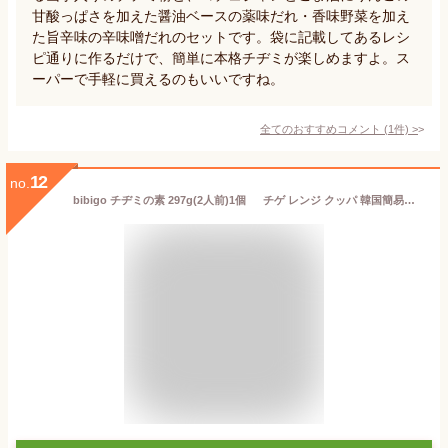
甘酸っぱさを加えた醤油ベースの薬味だれ・香味野菜を加え
た旨辛味の辛味噌だれのセットです。袋に記載してあるレシ
ピ通りに作るだけで、簡単に本格チヂミが楽しめますよ。ス
ーパーで手軽に買えるのもいいですね。
全てのおすすめコメント
(
1
件)
>
12
no.
bibigo チヂミの素 297g(2人前)1個 チゲ レンジ クッパ 韓国簡易食 即席料理 ダイエット ヘルシー 腸詰め 即席食品 韓国料理 ビビンバ レトルト 簡単 ビビ