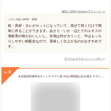
価格と在庫を
Amazon
でチェック
>>
ころころあい(40代・女性)
粉・具材・タレがセットになっていて、混ぜて焼くだけで簡
単に作ることができます。あさり・いか・ほたてのエキスの
海鮮系の味がおいしいし、生地は外がカリッと、中はもっち
りしやすい粉配合なので、美味しく仕上がるのがおすすめで
す。
全てのおすすめコメント
(
1
件)
>
9
no.
★全国送料無料★オットギ チヂミ粉 300g 韓国風お好み焼き チヂミがご家庭でも簡単に作れるミックス粉 お好み焼き/ジョン/マッコリ/粉/粉末/パウダー/天ぷら/韓国食材/韓国料理/韓国食品【クリックポスト発送】