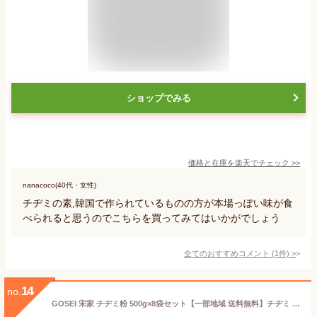
ショップでみる
価格と在庫を
楽天
でチェック
>>
nanacoco(40代・女性)
チヂミの素,韓国で作られているものの方が本場っぽい味が食
べられると思うのでこちらを買ってみてはいかがでしょう
全てのおすすめコメント
(
1
件)
>
14
no.
GOSEI 宋家 チヂミ粉 500g×8袋セット【一部地域 送料無料】チヂミ 韓国料理 韓国食材 韓国食品 宋家秘伝 チヂミ粉 宋家チヂミの素