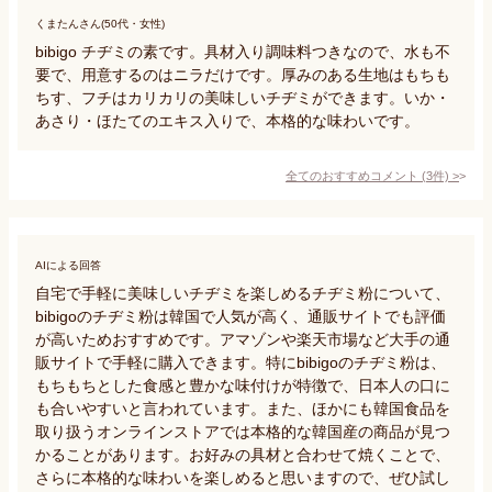
くまたんさん(50代・女性)
bibigo チヂミの素です。具材入り調味料つきなので、水も不
要で、用意するのはニラだけです。厚みのある生地はもちも
ちす、フチはカリカリの美味しいチヂミができます。いか・
あさり・ほたてのエキス入りで、本格的な味わいです。
全てのおすすめコメント
(
3
件)
>
AIによる回答
自宅で手軽に美味しいチヂミを楽しめるチヂミ粉について、
bibigoのチヂミ粉は韓国で人気が高く、通販サイトでも評価
が高いためおすすめです。アマゾンや楽天市場など大手の通
販サイトで手軽に購入できます。特にbibigoのチヂミ粉は、
もちもちとした食感と豊かな味付けが特徴で、日本人の口に
も合いやすいと言われています。また、ほかにも韓国食品を
取り扱うオンラインストアでは本格的な韓国産の商品が見つ
かることがあります。お好みの具材と合わせて焼くことで、
さらに本格的な味わいを楽しめると思いますので、ぜひ試し