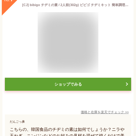
[CJ] bibigo チヂミの素 / 2人前(302g) ビビゴ チヂミキット 簡単調理 チヂミ 韓国食材 韓国食品
ショップでみる
価格と在庫を
楽天
でチェック
>>
だんごっ鼻
こちらの、韓国食品のチヂミの素は如何でしょうか？ニラや
玉ねぎ、ニンジンなどのお好みの具材を混ぜて焼くだけで美