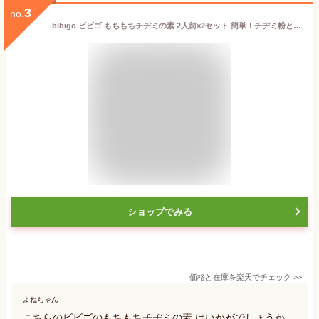
3
no.
bibigo ビビゴ もちもちチヂミの素 2人前×2セット 簡単！チヂミ粉と具材を混ぜて焼くだけ！★嬉しい送料無料★[7]
ショップでみる
価格と在庫を
楽天
でチェック
>>
よねちゃん
こちらのビビゴのもちもちチヂミの素 はいかがでしょうか。