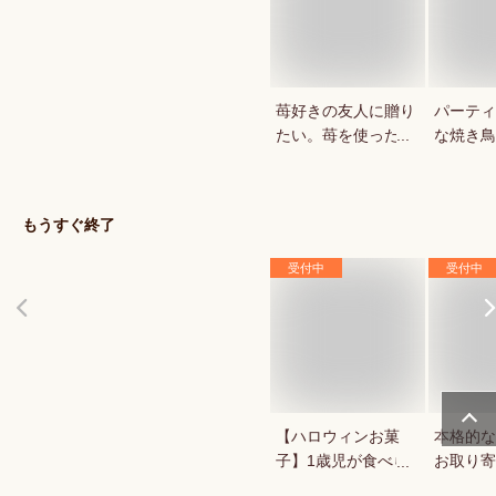
苺好きの友人に贈り
パーティ
たい。苺を使ったお
な焼き鳥
菓子・スイーツを教
していま
えてください。
もうすぐ終了
受付中
受付中
【ハロウィンお菓
本格的な
子】1歳児が食べら
お取り寄
れる！ハロウィン用