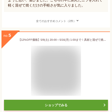
軽く混ぜて焼くだけの手軽さが気に入りました。
全てのおすすめコメント（2件）
5
no.
【12%OFF価格】5/9(土) 20:00～5/16(月) 1:59まで！具材と混ぜて焼くだけで本格チヂミ！ bibigo チヂミの素 2人前 2個セット 時短 簡単調理 チヂミ ビビゴ 韓国料理 ネコポス 常温 公式 買いまわり 買い回り 1000円 CJ CJFOODS
ショップでみる