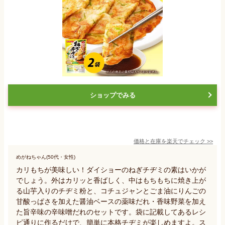
ショップでみる
価格と在庫を
楽天
でチェック
>>
めがねちゃん(50代・女性)
カリもちが美味しい！ダイショーのねぎチヂミの素はいかが
でしょう。外はカリッと香ばしく、中はもちもちに焼き上が
る山芋入りのチヂミ粉と、コチュジャンとごま油にりんごの
甘酸っぱさを加えた醤油ベースの薬味だれ・香味野菜を加え
た旨辛味の辛味噌だれのセットです。袋に記載してあるレシ
ピ通りに作るだけで、簡単に本格チヂミが楽しめますよ。ス