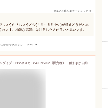
価格と在庫を
楽天
でチェック
>>
でしょうか？ちょうど今(４月～５月中旬)が植えどきだと思
くれます。極端な高温には注意した方が良いと思います。
てのおすすめコメント（4件）
【イタリアの野菜の種】Hortus社 エンダイブ・ロマネスカ BSOENS002《固定種》 種まきから約60日で収穫期を迎えます。