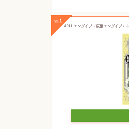
1
no.