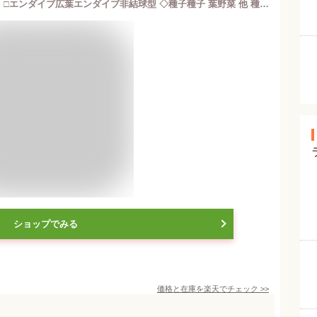
【代引不可】 seed たね tane 種 種子 □エンダイブ広葉エンダイブ非結球型 ◇種子種子 葉野菜 他 種エンダイブ広葉エンダイブ非結球型種子種子 葉野菜 他 種 seed たね tane 種 種子エンタ
ショップでみる
価格と在庫を
楽天
でチェック
>>