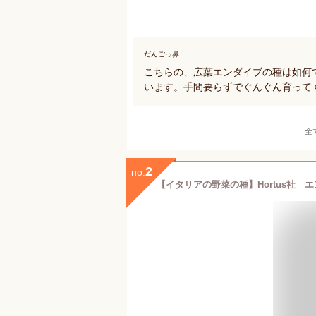
だんごっ鼻
こちらの、広葉エンダイブの種は如何
います。手間要らずでぐんぐん育って
全
2
no.