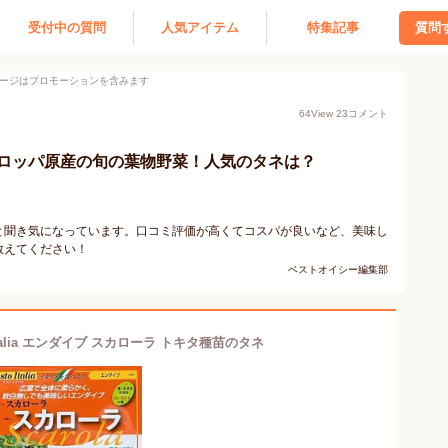
受付中の質問
人気アイテム
特集記事
質問
ージはプロモーションを含みます
64
View
23
コメント
ロッパ原産の旬の葉物野菜！人気のタネは？
と聞き気になっています。口コミ評価が高くてコスパが良いなど、美味し
教えてください！
ベストオイシー編集部
Italia エンダイブ スカローラ トキタ種苗のタネ