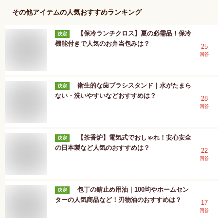
その他アイテム
の人気おすすめランキング
【保冷ランチクロス】夏の必需品！保冷
決定
機能付きで人気のお弁当包みは？
25
回答
衛生的な歯ブラシスタンド｜水がたまら
決定
ない・洗いやすいなどおすすめは？
28
回答
【茶香炉】電気式でおしゃれ！安心安全
決定
の日本製など人気のおすすめは？
22
回答
包丁の錆止め用油｜100均やホームセン
決定
ターの人気商品など！刃物油のおすすめは？
17
回答