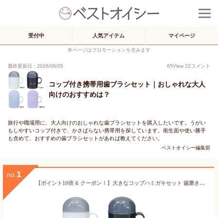
受付中
人気アイテム
マイページ
本ページはプロモーションを含みます
最終更新日：2026/08/05
65
View
22
コメント
コップ付き携帯用歯ブラシセット｜おしゃれな大人
向けのおすすめは？
旅行や職場用に、大人向けのおしゃれな歯ブラシセットを購入したいです。うがい
もしやすいコップ付きで、かさばらない携帯用を探しています。衛生面や使い勝手
も含めて、おすすめの歯ブラシセットがあれば教えてください。
ベストオイシー編集部
1
no.
【ポイント10倍 & クーポン！】大きなコップハミガキセット 歯磨きセット MYCOLOR カミオジャパン はみがきセット コップ付き歯ブラシセット デンタルセット