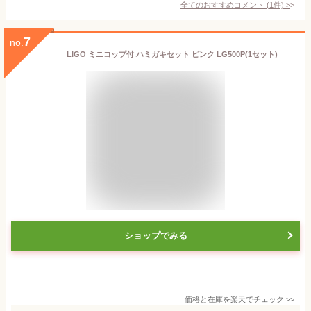
全てのおすすめコメント
(
1
件)
>
7
no.
LIGO ミニコップ付 ハミガキセット ピンク LG500P(1セット)
ショップでみる
価格と在庫を
楽天
でチェック
>>