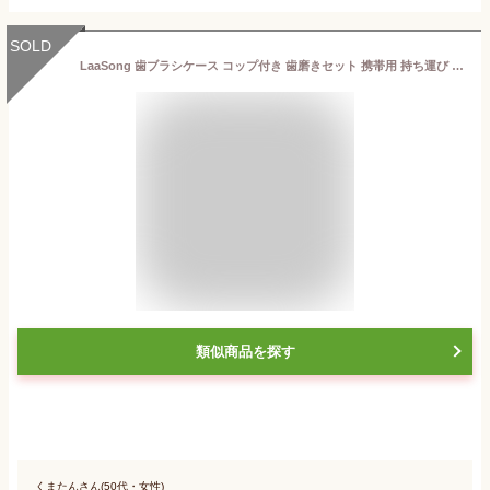
SOLD
LaaSong 歯ブラシケース コップ付き 歯磨きセット 携帯用 持ち運び うがいコップ 歯ブラシ 収納 トラベル 旅行用 出張 職場 オフィス 入院 おしゃれ 大人 子供兼用
類似商品を探す
くまたんさん(50代・女性)