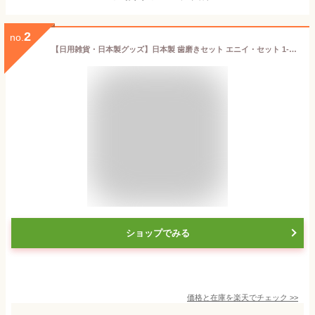
2
no.
【日用雑貨・日本製グッズ】日本製 歯磨きセット エニイ・セット 1-05019（iw0a001）
ショップでみる
価格と在庫を
楽天
でチェック
>>