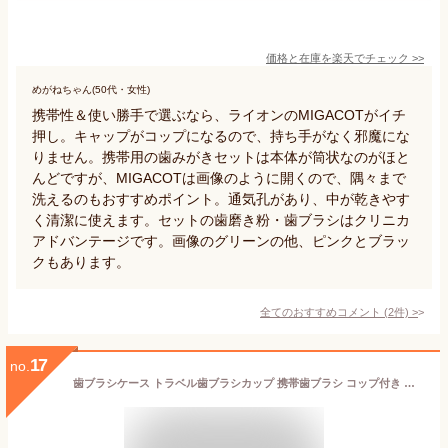
価格と在庫を
楽天
でチェック
>>
めがねちゃん(50代・女性)
携帯性＆使い勝手で選ぶなら、ライオンのMIGACOTがイチ
押し。キャップがコップになるので、持ち手がなく邪魔にな
りません。携帯用の歯みがきセットは本体が筒状なのがほと
んどですが、MIGACOTは画像のように開くので、隅々まで
洗えるのもおすすめポイント。通気孔があり、中が乾きやす
く清潔に使えます。セットの歯磨き粉・歯ブラシはクリニカ
アドバンテージです。画像のグリーンの他、ピンクとブラッ
クもあります。
全てのおすすめコメント
(
2
件)
>
17
no.
歯ブラシケース トラベル歯ブラシカップ 携帯歯ブラシ コップ付き 大人 小型 軽量 歯磨き タオル収納 歯磨きセット 歯磨きコップ 歯ブラシ容器 多機能 収納容器 防水 男女兼用トラベル 出張 学校 家庭用 (ピンク)