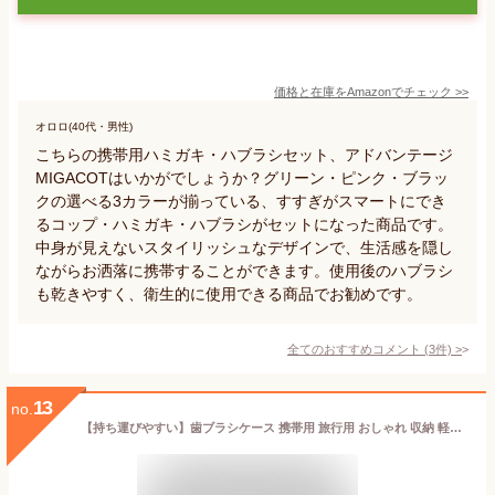
価格と在庫を
Amazon
でチェック
>>
オロロ(40代・男性)
こちらの携帯用ハミガキ・ハブラシセット、アドバンテージ
MIGACOTはいかがでしょうか？グリーン・ピンク・ブラッ
クの選べる3カラーが揃っている、すすぎがスマートにでき
るコップ・ハミガキ・ハブラシがセットになった商品です。
中身が見えないスタイリッシュなデザインで、生活感を隠し
ながらお洒落に携帯することができます。使用後のハブラシ
も乾きやすく、衛生的に使用できる商品でお勧めです。
全てのおすすめコメント
(
3
件)
>
13
no.
【持ち運びやすい】歯ブラシケース 携帯用 旅行用 おしゃれ 収納 軽量 トラベル オフィス こども 大人 歯みがきセット 収納 送料無料 歯磨き 旅行コップ キャンプ アウトドア 持ち運び 歯ブラシ 携帯歯ブラシ コップ付き 携帯用歯ブラシ 持ち運び sm-2205