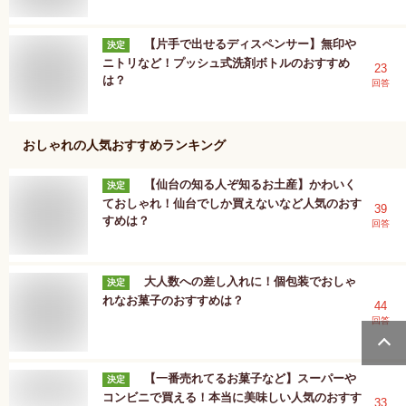
【片手で出せるディスペンサー】無印や
決定
ニトリなど！プッシュ式洗剤ボトルのおすすめ
23
は？
回答
おしゃれ
の人気おすすめランキング
【仙台の知る人ぞ知るお土産】かわいく
決定
ておしゃれ！仙台でしか買えないなど人気のおす
39
すめは？
回答
大人数への差し入れに！個包装でおしゃ
決定
れなお菓子のおすすめは？
44
回答
【一番売れてるお菓子など】スーパーや
決定
コンビニで買える！本当に美味しい人気のおすす
33