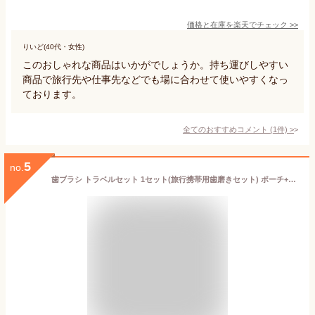
価格と在庫を
楽天
でチェック
>>
りいど(40代・女性)
このおしゃれな商品はいかがでしょうか。持ち運びしやすい
商品で旅行先や仕事先などでも場に合わせて使いやすくなっ
ております。
全てのおすすめコメント
(
1
件)
>
5
no.
歯ブラシ トラベルセット 1セット(旅行携帯用歯磨きセット) ポーチ+CiPRO ADAg超先細＋フラット毛歯ブラシ+キャップ+チューブ+コップ+コンクールF(7ml)+ロックスセンセーショナルホワイト(25g) 各1個(メール便1点迄)【メール便選択で送料無料】