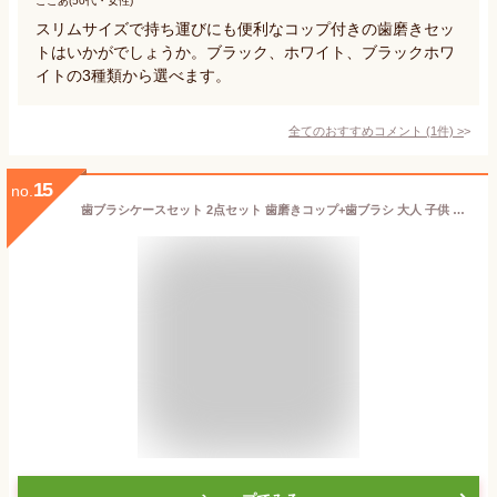
ここあ(50代・女性)
スリムサイズで持ち運びにも便利なコップ付きの歯磨きセッ
トはいかがでしょうか。ブラック、ホワイト、ブラックホワ
イトの3種類から選べます。
全てのおすすめコメント
(
1
件)
>
15
no.
歯ブラシケースセット 2点セット 歯磨きコップ+歯ブラシ 大人 子供 うがいコップ 歯磨きカップ 一体型 多機能 収納 コンパクト 超極細毛 出張 旅行 トラベル 持ち運び 携帯式 軽量 便利 防水 (グリーン)