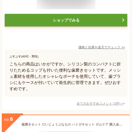
ショップでみる
価格と在庫を
楽天
でチェック
>>
ぷすぷす(40代・男性)
こちらの商品はいかがですか。シリコン製のコンパクトに折
りたためるコップも付いた便利な歯磨きセットです。メッシ
ュ素材を使用したオシャレなポーチを使用していて、歯ブラ
シにもケースが付いていて衛生的に管理できます。ぜひおす
すめです。
全てのおすすめコメント
(
2
件)
>
6
no.
歯磨きセット だいじょうぶなもの ハミガキセット ガムケア 購入金額別特典あり マグネシウム ガムコラーゲン トゥースペースト ドラゴンブラッド ガムケアはぶらし 正規品 歯磨き粉 歯ブラシ デンタルケア 歯みがき粉 歯茎ケア 歯ぐき 歯茎 ノンケミカル たかくら新産業