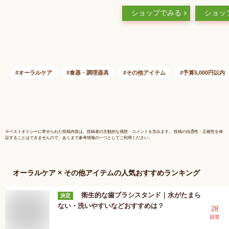
ップハミガキセット
きセット 
ショップでみる
ショッ
歯磨きセット
ット 1-
MYCOLOR カミオジ
05019（i
ャパン はみがきセッ
ト コップ付き歯ブラ
シセット デンタルセ
ット
オーラルケア
食器・調理器具
その他アイテム
予算5,000円以内
※
ベストオイシー
に寄せられた投稿内容は、投稿者の主観的な感想・コメントを含みます。 投稿の信憑性・正確性を保
証することはできませんので、あくまで参考情報の一つとしてご利用ください。
オーラルケア × その他アイテム
の人気おすすめランキング
衛生的な歯ブラシスタンド｜水がたまら
決定
ない・洗いやすいなどおすすめは？
28
回答