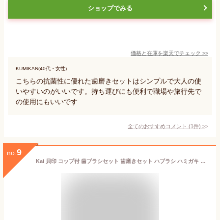
ショップでみる
価格と在庫を
楽天
でチェック
>>
KUMIKAN(40代・女性)
こちらの抗菌性に優れた歯磨きセットはシンプルで大人の使
いやすいのがいいです。持ち運びにも便利で職場や旅行先で
の使用にもいいです
全てのおすすめコメント
(
1
件)
>
9
no.
Kai 貝印 コップ付 歯ブラシセット 歯磨きセット ハブラシ ハミガキ はみがき 旅行 トラベル YOU TIME 4個アソート 送料無料