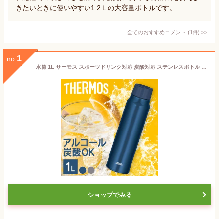
きたいときに使いやすい1.2Ｌの大容量ボトルです。
全てのおすすめコメント
(
1
件)
>
1
no.
水筒 1L サーモス スポーツドリンク対応 炭酸対応 ステンレスボトル 直飲み 真空断熱 保冷 ボトル マグボトル 大容量 アウトドア スポーツ レジャー オフィス THERMOS 保冷炭酸飲料ボトル 1リットル FJK-1000 *
ショップでみる