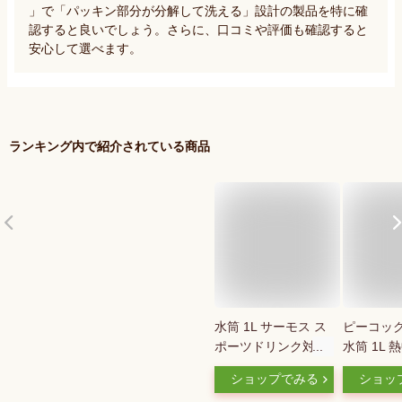
」で「パッキン部分が分解して洗える」設計の製品を特に確
認すると良いでしょう。さらに、口コミや評価も確認すると
安心して選べます。
ランキング内で紹介されている商品
水筒 1L サーモス ス
ピーコック
ポーツドリンク対応
水筒 1L 
炭酸対応 ステンレス
AJL-R10
ショップでみる
ショッ
ボトル 直飲み 真空
冷 炭酸飲