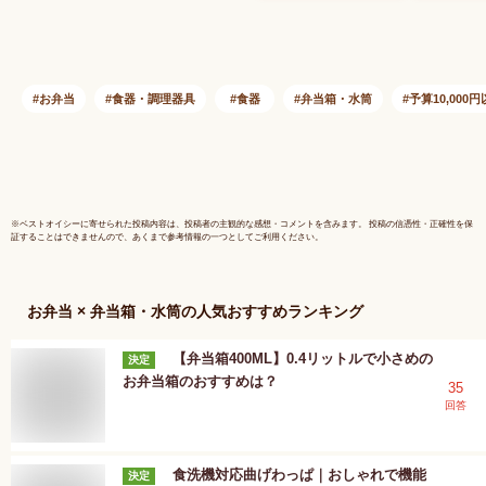
断熱 保冷 ボトル マ
トレート
グボトル 大容量 ア
イプ 1.0L 
ウトドア スポーツ
クリュー式
レジャー オフィス
ンレスボト
THERMOS 保冷炭酸
ツドリンク
お弁当
食器・調理器具
食器
弁当箱・水筒
予算10,000
飲料ボトル 1リット
量 プレゼ
ル FJK-1000 *
ト 即日発
父の日
※
ベストオイシー
に寄せられた投稿内容は、投稿者の主観的な感想・コメントを含みます。 投稿の信憑性・正確性を保
証することはできませんので、あくまで参考情報の一つとしてご利用ください。
お弁当 × 弁当箱・水筒
の人気おすすめランキング
【弁当箱400ML】0.4リットルで小さめの
決定
お弁当箱のおすすめは？
35
回答
食洗機対応曲げわっぱ｜おしゃれで機能
決定