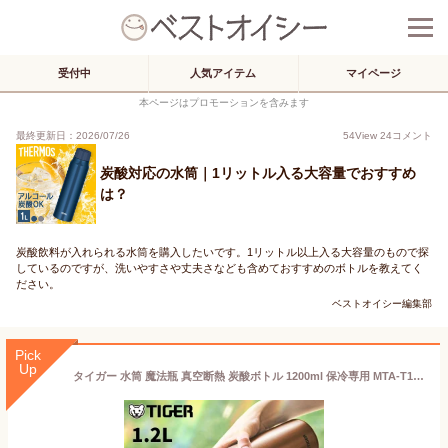
受付中
人気アイテム
マイページ
本ページはプロモーションを含みます
最終更新日：2026/07/26
54
View
24
コメント
炭酸対応の水筒｜1リットル入る大容量でおすすめ
は？
炭酸飲料が入れられる水筒を購入したいです。1リットル以上入る大容量のもので探
しているのですが、洗いやすさや丈夫さなども含めておすすめのボトルを教えてく
ださい。
ベストオイシー編集部
Pick
Up
タイガー 水筒 魔法瓶 真空断熱 炭酸ボトル 1200ml 保冷専用 MTA-T120 1.2L スポーツドリンク対応 炭酸飲料 ビール ステンレス 炭酸 保冷ボトル 父の日 父の日ギフト/