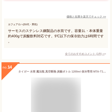
価格と在庫を
楽天
でチェック
>>
カフェアロハ(50代・男性)
サーモスのステンレス鋼製品の水筒です。容量1L・本体重量
約400gで炭酸飲料対応です。9℃以下の保冷効力は6時間です
。
全てのおすすめコメント
(
1
件)
>
14
no.
タイガー 水筒 魔法瓶 真空断熱 炭酸ボトル 1200ml 保冷専用 MTA-T120 1.2L スポーツドリンク対応 炭酸飲料 ビール ステンレス 炭酸 保冷ボトル 父の日 父の日ギフト/