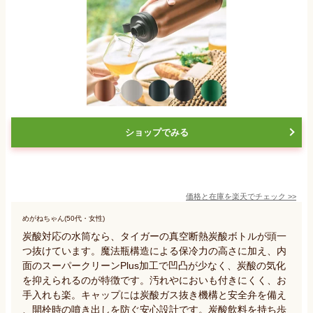
ショップでみる
価格と在庫を
楽天
でチェック
>>
めがねちゃん(50代・女性)
炭酸対応の水筒なら、タイガーの真空断熱炭酸ボトルが頭一
つ抜けています。魔法瓶構造による保冷力の高さに加え、内
面のスーパークリーンPlus加工で凹凸が少なく、炭酸の気化
を抑えられるのが特徴です。汚れやにおいも付きにくく、お
手入れも楽。キャップには炭酸ガス抜き機構と安全弁を備え
、開栓時の噴き出しを防ぐ安心設計です。炭酸飲料を持ち歩