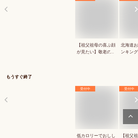
【祖父祖母の喜ぶ顔
北海道お
が見たい】敬老の日
ンキング
ギフトにおすすめの
知る銘菓
お菓子をプレゼント
しか買え
したいです！
味しいお
もうすぐ終了
受付中
受付中
低カロリーでおしし
【祖父祖