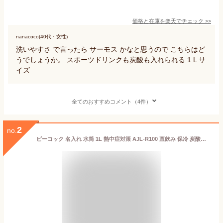
価格と在庫を
楽天
でチェック
>>
nanacoco(40代・女性)
洗いやすさ で言ったら サーモス かなと思うので こちらはど
うでしょうか。 スポーツドリンクも炭酸も入れられる 1 L サ
イズ
全てのおすすめコメント（4件）
2
no.
ピーコック 名入れ 水筒 1L 熱中症対策 AJL-R100 直飲み 保冷 炭酸飲料対応 ストレートドリンクタイプ 1.0L 1000ml スクリュー式せん ステンレスボトル スポーツドリンク OK 大容量 プレゼント ギフト 即日発送 ザワウ 父の日