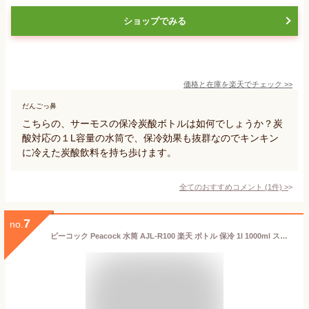
ショップでみる
価格と在庫を
楽天
でチェック
>>
だんごっ鼻
こちらの、サーモスの保冷炭酸ボトルは如何でしょうか？炭
酸対応の１L容量の水筒で、保冷効果も抜群なのでキンキン
に冷えた炭酸飲料を持ち歩けます。
全てのおすすめコメント
(
1
件)
>
7
no.
ピーコック Peacock 水筒 AJL-R100 楽天 ボトル 保冷 1l 1000ml ステンレスボトル ステンレスマグボトル マイボトル ダイレクトボトル 炭酸対応 直飲み 炭酸 可能 炭酸OK スポーツドリンクOK おしゃれ 洗いやすい 広口 魔法瓶