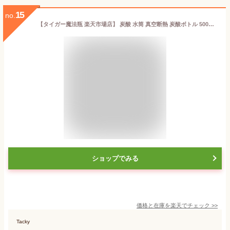
15
no.
【タイガー魔法瓶 楽天市場店】 炭酸 水筒 真空断熱 炭酸ボトル 500ml 800ml 1.2L 1.5L MTA-T050 080 120 150 ステンレスボトル マグ 炭酸対応 ソーダ 清潔 抗菌 保冷 直飲み おしゃれ スーパークリーンプラス加工 アウトドア タイガー
ショップでみる
価格と在庫を
楽天
でチェック
>>
Tacky