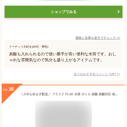
ショップでみる
価格と在庫を
楽天
でチェック
>>
ドーナッツ大好き(40代・男性)
炭酸も入れられるので使い勝手が良い便利な水筒です。おし
ゃれな雰囲気なので気分も盛り上がるアイテムです。
全てのおすすめコメント
(
1
件)
>
10
no.
＼GWも休まず配送／ フラスク FLSK 水筒 ボトル 炭酸 炭酸対応 保冷 保温 アウトドア ドイツ 炭酸水 ビール マイボトル マグボトル ウォーターボトル 1L 1000mL 1010-1000 FLSK drinking bottle ヨガ 運動 スポーツ バレンタイン