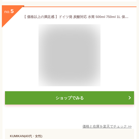
5
no.
【 価格以上の満足感 】ドイツ発 炭酸対応 水筒 500ml 750ml 1L 保冷 保温 真空断熱 直飲み 炭酸水 ビール 入れられる 炭酸ボトル マグボトル ステンレスボトル マイボトル おしゃれ グロウラー アウトドア ヨガ スポーツ プレゼント 送料無料 メーカー保証付き フラスク
ショップでみる
価格と在庫を
楽天
でチェック
>>
KUMIKAN(40代・女性)