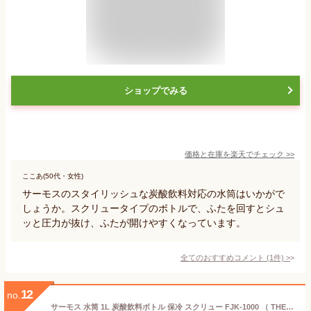
ショップでみる
価格と在庫を
楽天
でチェック
>>
ここあ(50代・女性)
サーモスのスタイリッシュな炭酸飲料対応の水筒はいかがで
しょうか。スクリュータイプのボトルで、ふたを回すとシュ
ッと圧力が抜け、ふたが開けやすくなっています。
全てのおすすめコメント
(
1
件)
>
12
no.
サーモス 水筒 1L 炭酸飲料ボトル 保冷 スクリュー FJK-1000 （ THERMOS 直飲み 炭酸 入れられる 炭酸OK 炭酸ボトル 直のみ 炭酸水 グロウラー マグボトル ステンレスボトルマグ ）