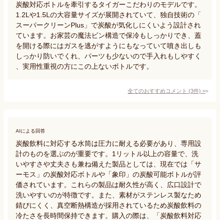
炭酸対応ボトルを牽引するタイガーこだわりのモデルです。
1.2Lや1.5Lの大容量サイズが展開されていて、独自技術の「
スーパークリーンPlus」で炭酸が気化しにくいよう設計され
ています。お家芸の魔法ビン構造で保冷もしっかりでき、蓋
を開ける際にはガスを逃がすようにもなっていて噴き出しも
しっかり防いでくれ、パーツも少ないので手入れもしやすく
、実用性重視の方にこの上ないボトルです。
全てのおすすめコメント
(
3
件)
>
AIによる回答
炭酸飲料に対応する水筒は圧力に耐える必要があり、専用設
計のものを選ぶのが重要です。1リットル以上の容量で、洗
いやすさや丈夫さも兼ね備えた製品としては、現在では「サ
ーモス」の炭酸対応ボトルや「象印」の炭酸可能ボトルが評
価されています。これらの製品は耐久性が高く、広口設計で
洗いやすいのが特徴です。また、素材がステンレス製なため
錆びにくく、真空断熱構造が採用されているため炭酸飲料の
冷たさを長時間保持できます。購入の際は、「炭酸飲料対応