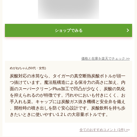
ショップでみる
価格と在庫を
楽天
でチェック
>>
めがねちゃん(50代・女性)
炭酸対応の水筒なら、タイガーの真空断熱炭酸ボトルが頭一
つ抜けています。魔法瓶構造による保冷力の高さに加え、内
面のスーパークリーンPlus加工で凹凸が少なく、炭酸の気化
を抑えられるのが特徴です。汚れやにおいも付きにくく、お
手入れも楽。キャップには炭酸ガス抜き機構と安全弁を備え
、開栓時の噴き出しを防ぐ安心設計です。炭酸飲料を持ち歩
きたいときに使いやすい1.2Ｌの大容量ボトルです。
全てのおすすめコメント
(
1
件)
>