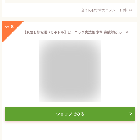
全てのおすすめコメント
(
1
件)
>
8
no.
【炭酸も持ち運べるボトル】ピーコック魔法瓶 水筒 炭酸対応 カーキ 1L 保冷 炭酸 直飲み スポーツ 持ち手 魔法瓶 AJL-R100 K
ショップでみる