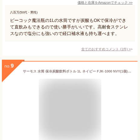
価格と在庫を
Amazon
でチェック
>>
八百万(50代・男性)
ピーコック魔法瓶の1Lの水筒ですが炭酸もOKで保冷ができ
て直飲みもできるので使い勝手がいいです。高耐食ステンレ
スなので塩分にも強いので経口補水液も持ち運べます。
全てのおすすめコメント
(
1
件)
>
9
no.
サーモス 水筒 保冷炭酸飲料ボトル 1L ネイビー FJK-1000 NVY(1個)【サーモス(THERMOS)】