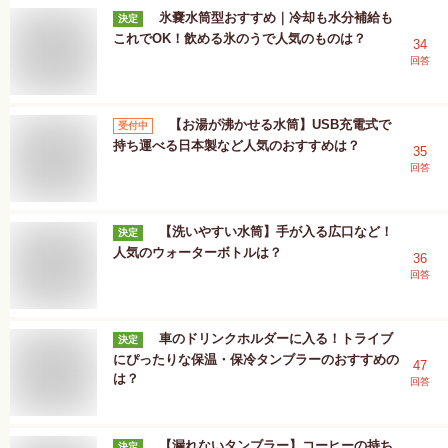
氷嚢水筒型おすすめ｜冷却も水分補給も
決定
これでOK！飲める氷のうで人気のものは？
34
回答
【お湯が沸かせる水筒】USB充電式で
受付中
持ち運べる日本製など人気のおすすめは？
35
回答
【洗いやすい水筒】手が入る広口など！
決定
人気のウォーターボトルは？
36
回答
車のドリンクホルダーに入る！トライブ
決定
にぴったりな保温・保冷タンブラーのおすすめの
47
は？
回答
【漏れないタンブラー】コーヒーの持ち
決定