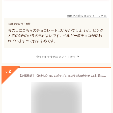
価格と在庫を
楽天
でチェック
>>
Toshimi(60代・男性)
母の日にこちらのチョコレートはいかがでしょうか。ピンク
と赤の2色のバラの形がよいです。ベルギー産チョコが使わ
れていますのでおすすめです。
全てのおすすめコメント（4件）
2
no.
【冷蔵発送】《送料込》NC-1 ポップショコラ 詰め合わせ 12本 花のお菓子 母の日 チョコ チョコレート かわいいお菓子ギフト 可愛いお菓子 個包装 可愛いチョコ 棒付き おしゃれお菓子ギフト 美味しいチョコ かわいい 食べられる花束 ギフト プレゼント 母の日食べ物ギフト