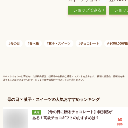
フト チョコレート
ョコラ 詰
ショップでみる
ショッ
お菓子 高級 おしゃ
12本 花
れ 誕生日プレゼント
の日 チョ
薔薇 チョコ 詰め合
レート か
わせ 9粒 ホワイトチ
子ギフト 
ョコ かわいい 人気
子 個包装
プチギフト 内祝い
ョコ 棒付
母の日
食べ物
菓子・スイーツ
チョコレート
予算8,000円
お返し 出産祝い 結
れお菓子ギ
婚祝い 退職祝い お
しいチョコ
礼 お取り寄せスイー
食べられる
ツ 洋菓子 誕生日ス
ト プレゼ
イーツ 送料無料
日食べ物
※
ベストオイシー
に寄せられた投稿内容は、投稿者の主観的な感想・コメントを含みます。 投稿の信憑性・正確性を保
証することはできませんので、あくまで参考情報の一つとしてご利用ください。
母の日 × 菓子・スイーツ
の人気おすすめランキング
【母の日に贈るチョコレート】特別感が
決定
ある！高級チョコギフトのおすすめは？
50
回答