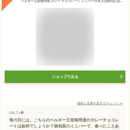
ベルギー王室御用達 ガレー チョコレート ミニバー10本入(送料込) 詰め合わせ 父の日ギフト 2026 父の日 早割 スイーツ お菓子 チョコ 個包装 小分け 会社 職場 退職 祝い 挨拶 出産 内祝い お返し 手土産 誕生日 プレゼント 有名 高級 可愛い おしゃれ 人気 お中元 ギフト
ショップでみる
価格と在庫を
楽天
でチェック
>>
だんごっ鼻
母の日には、こちらのベルギー王室御用達のガレーチョコレ
ートは如何でしょうか？個包装のミニバーで、食べたことあ