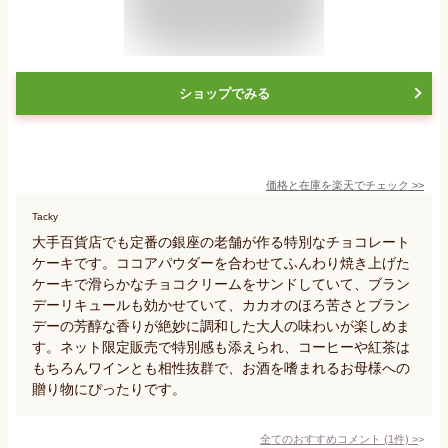
ショップでみる
価格と在庫を
楽天
でチェック
>>
Tacky
大手百貨店でも定番の銀座の老舗が作る特別なチョコレート
ケーキです。ココアパウダーを合わせてふんわり焼き上げた
ケーキで滑らかなチョコクリームをサンドしていて、ブラン
デーリキュールも効かせていて、カカオのほろ苦さとブラン
デーの芳醇な香りが絶妙に調和した大人の味わいが楽しめま
す。ネット限定販売で特別感も添えられ、コーヒーや紅茶は
もちろんワインとも相性抜群で、お酒を嗜まれるお母様への
贈り物にぴったりです。
全てのおすすめコメント
(
1
件)
>