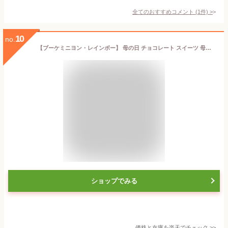
全てのおすすめコメント
(
1
件)
>
10
no.
【ブーケミニヨン・レインボー】 母の日 チョコレート スイーツ 母の日のギフト 花束チョコ 映えスイーツ インスタ映え 可愛いスイーツギフト チョコレートギフト お菓子 差し入れお菓子 ギフト おしゃれ 見た目 が 可愛い かわいい チョコ お花のお菓子 高級 お祝い 記念日
ショップでみる
価格と在庫を
楽天
でチェック
>>