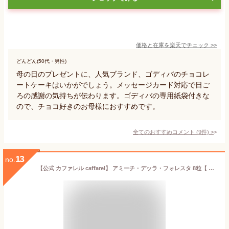
価格と在庫を
楽天
でチェック
>>
どんどん(50代・男性)
母の日のプレゼントに、人気ブランド、ゴディバのチョコレ
ートケーキはいかがでしょう。メッセージカード対応で日ご
ろの感謝の気持ちが伝わります。ゴディバの専用紙袋付きな
ので、チョコ好きのお母様におすすめです。
全てのおすすめコメント
(
9
件)
>
13
no.
【公式 カファレル caffarel】 アミーチ・デッラ・フォレスタ 8粒【 お菓子 缶 かわいい 可愛い お菓子缶 スイーツ プレゼント ギフト チョコ チョコレート 詰め合わせ 誕生日 てんとう虫 結婚式 お礼 お返し 高級 チョコレートブランド ジャンドゥーヤ 】