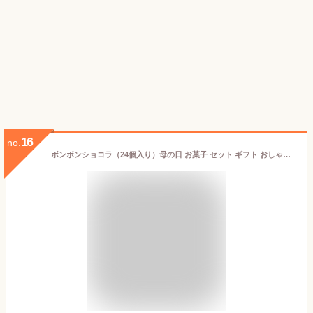
16
no.
ボンボンショコラ（24個入り）母の日 お菓子 セット ギフト おしゃれ チョコレート 高級 お祝い 春ギフト 入学 就職 手土産 ギフト 高級ショコラ 贈り物 チョコレート ボンボン 白金 麻布 茗荷谷 チョコレート おしゃれ ボンボン チョコレート ギフト デカダンス