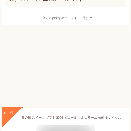
全てのおすすめコメント（3件）
4
no.
父の日 スイーツ ギフト 2026 ピエール マルコリーニ 公式 セレクション チョコレート 高級 2個入り 5個入り 7個入り 10個入り 15個入り 25個入り 30個入り 詰め合わせ お礼 内祝い 紙袋付き