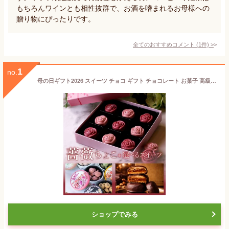
もちろんワインとも相性抜群で、お酒を嗜まれるお母様への
贈り物にぴったりです。
全てのおすすめコメント
(
1
件)
>
1
no.
母の日ギフト2026 スイーツ チョコ ギフト チョコレート お菓子 高級 おしゃれ 誕生日プレゼント 薔薇 チョコ 詰め合わせ 9粒 ホワイトチョコ かわいい 人気 プチギフト 内祝い お返し 出産祝い 結婚祝い 退職祝い お礼 お取り寄せスイーツ 洋菓子 誕生日スイーツ 送料無料
ショップでみる