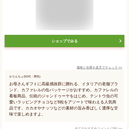
ショップでみる
価格と在庫を
楽天
でチェック
>>
かりんちょ(50代・男性)
お母さんギフトに高級感抜群に贈れる、イタリアの老舗ブラ
ンド、カファレルの缶パッケージがおすすめ。カファレルの
看板商品、伝統のジャンドゥーヤをはじめ、テントウ虫の可
愛いラッピングチョコなど8粒をアソートで味わえる人気商
品です。カカオやナッツなどの素材の旨み香ばしく濃厚な甘
味で楽しめますよ。
全てのおすすめコメント
(
7
件)
>