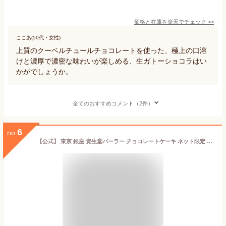
価格と在庫を
楽天
でチェック
>>
ここあ(50代・女性)
上質のクーベルチュールチョコレートを使った、極上の口溶
けと濃厚で濃密な味わいが楽しめる、生ガトーショコラはい
かがでしょうか。
全てのおすすめコメント（2件）
6
no.
【公式】 東京 銀座 資生堂パーラー チョコレートケーキ ネット限定 チョコレート チョコ スイーツ お菓子 洋菓子 ケーキ 母の日 ギフト 2026 お誕生日 お祝い 御祝 お返し お礼 御礼 帰省 手土産 東京土産 包装 のし リボン メッセージカード