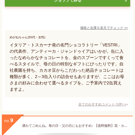
ショップでみる
価格と在庫を
楽天
でチェック
>>
めがねちゃん(50代・女性)
イタリア・トスカーナ発の名門ショコラトリー「VESTRI」
の代表作、アンティーカ・ジャンドゥイアはいかが。缶に入
ったなめらかなチョコレートを、金のスプーンですくって食
べるスタイルで、母の日の特別なギフトにぴったりです。自
社農園を持ち、カカオ豆からこだわった絶品チョコレートは
種類が多く、2～3缶入りの詰合せもありますが、ここはお母
さまの好みに合わせて選べるタイプを。ご予算内で2缶買え
ますよ。
全てのおすすめコメント
(
1
件)
>
9
no.
遅れてごめんね。母の日・父の日にもおすすめ♪ 【送料無料】花・カード付きをご選択可能！のし無料サービス対応 《CACAOCAT 24個入》DADACA 公式 黒猫 北海道 スイーツ 24種 紙箱 北海道産 チョコレート 黒猫 職場 お配り 小分け お菓子 熨斗対応 母の日 父の日