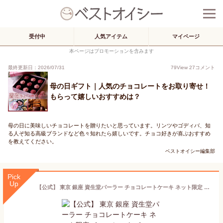
受付中
人気アイテム
マイページ
本ページはプロモーションを含みます
最終更新日：2026/07/31
79
View
27
コメント
母の日ギフト｜人気のチョコレートをお取り寄せ！
もらって嬉しいおすすめは？
母の日に美味しいチョコレートを贈りたいと思っています。リンツやゴディバ、知
る人ぞ知る高級ブランドなど色々知れたら嬉しいです。チョコ好きが喜ぶおすすめ
を教えてください。
ベストオイシー編集部
Pick
Up
【公式】 東京 銀座 資生堂パーラー チョコレートケーキ ネット限定 チョコレート チョコ スイーツ お菓子 洋菓子 ケーキ 母の日 ギフト 2026 お誕生日 お祝い 御祝 お返し お礼 御礼 帰省 手土産 東京土産 包装 のし リボン メッセージカード