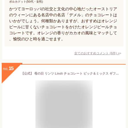
ポルカドット(50代・女性)
かつてヨーロッパの社交と文化の中心地だったオーストリア
のウィーンにある名店中の名店「デメル」のチョコレートは
いかがでしょう。何種類かありますが、おすすめはオレンジ
ピールに甘くないチョコレートをかけたオレンジピールチョ
コレートです。オレンジの香りがカカオの風味とマッチして
、愉悦のひと時を過ごせます。
全てのおすすめコメント
(
6
件)
>
15
no.
【公式】 母の日 リンツ Lindt チョコレート ピック＆ミックス ギフトコレクション プレミアム 19種25個入 ｜プレゼント ギフト スイーツ お菓子 洋菓子 おしゃれ 可愛い 詰め合わせ 個包装 チョコ 内祝い リンツチョコ 職場 入学 転職