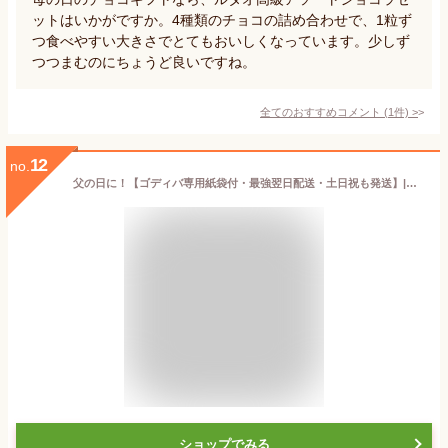
ットはいかがですか。4種類のチョコの詰め合わせで、1粒ず
つ食べやすい大きさでとてもおいしくなっています。少しず
つつまむのにちょうど良いですね。
全てのおすすめコメント
(
1
件)
>
12
no.
父の日に！【ゴディバ専用紙袋付・最強翌日配送・土日祝も発送】|ゴディバ チョコレートケーキ|入進学 お祝い お誕生日 ご自宅用 自分へのご褒美にGODIVA スイーツ プレゼント 送料無料 結婚祝い 出産内祝い お返し 写真入り メッセージカード 贈答品 【sztc】
ショップでみる