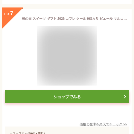
7
no.
母の日 スイーツ ギフト 2026 コフレ クール 9個入り ピエール マルコリーニ チョコレート 詰め合わせ プレゼント お返し 誕生日 お祝い 御礼 紙袋付き
ショップでみる
価格と在庫を
楽天
でチェック
>>
カフェアロハ(50代・男性)