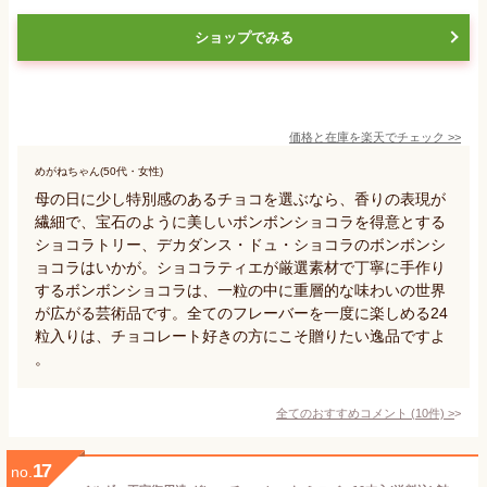
ショップでみる
価格と在庫を
楽天
でチェック
>>
めがねちゃん(50代・女性)
母の日に少し特別感のあるチョコを選ぶなら、香りの表現が
繊細で、宝石のように美しいボンボンショコラを得意とする
ショコラトリー、デカダンス・ドュ・ショコラのボンボンシ
ョコラはいかが。ショコラティエが厳選素材で丁寧に手作り
するボンボンショコラは、一粒の中に重層的な味わいの世界
が広がる芸術品です。全てのフレーバーを一度に楽しめる24
粒入りは、チョコレート好きの方にこそ贈りたい逸品ですよ
。
全てのおすすめコメント
(
10
件)
>
17
no.