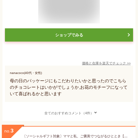
ショップでみる
価格と在庫を
楽天
でチェック
>>
nanacoco(40代・女性)
母の日のパッケージにもこだわりたいかと思ったのでこちら
のチョコレートはいかがでしょうか,お花のモチーフになって
いて喜ばれるかと思います
全てのおすすめコメント（4件）
3
no.
〔ソーシャルギフト対象〕ママと私、ご褒美でつながるひととき【公式】 母の日 リンツ Lindt チョコレート リンドール 母の日限定 ブーケボックス 20個入｜母の日 ギフト スイーツ お菓子 洋菓子 チョコ 詰め合わせ 個包装 可愛い 家族（5/9～限定送料無料キャンペーン）