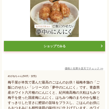
ショップでみる
価格と在庫を
楽天
でチェック
>>
めがねちゃん(50代・女性)
梅干屋が本気で選んだ最高のごはんのお供！福梅本舗の「ご
飯にのせたい「シリーズの「夢中のにんにく」です。青森県
産ホワイト六片種のにんにくと、紀州南高梅の大粒はちみつ
梅干を使った国産梅にんにく。はちみつ梅のまろやかな酸と
すっきりした甘さに鰹節の旨味をプラスし、ごはんのお供に
もおつまみにも相性抜群の味付けに仕上げています。ホワイ