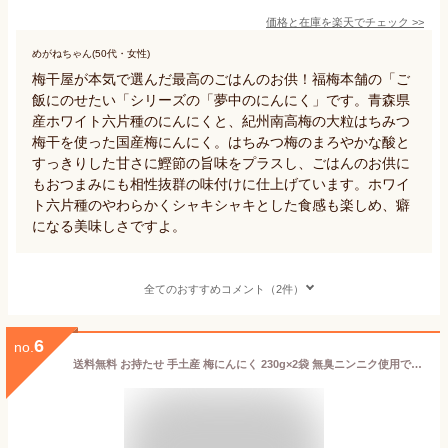
価格と在庫を
楽天
でチェック
>>
めがねちゃん(50代・女性)
梅干屋が本気で選んだ最高のごはんのお供！福梅本舗の「ご
飯にのせたい「シリーズの「夢中のにんにく」です。青森県
産ホワイト六片種のにんにくと、紀州南高梅の大粒はちみつ
梅干を使った国産梅にんにく。はちみつ梅のまろやかな酸と
すっきりした甘さに鰹節の旨味をプラスし、ごはんのお供に
もおつまみにも相性抜群の味付けに仕上げています。ホワイ
ト六片種のやわらかくシャキシャキとした食感も楽しめ、癖
になる美味しさですよ。
全てのおすすめコメント（2件）
6
no.
送料無料 お持たせ 手土産 梅にんにく 230g×2袋 無臭ニンニク使用で食べた後の匂いも安心！ 歯ごたえのいい黒ごまかつお梅にんにく大蒜 ギフト 【ネコポス便送料無料】 【組み合わせが選べる】