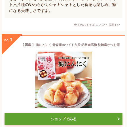
ト六片種のやわらかくシャキシャキとした食感も楽しめ、癖
になる美味しさですよ。
全てのおすすめコメント
(
3
件)
>
1
no.
【 国産 】 梅にんにく 青森産ホワイト六片 紀州南高梅 枕崎産かつお節
ショップでみる