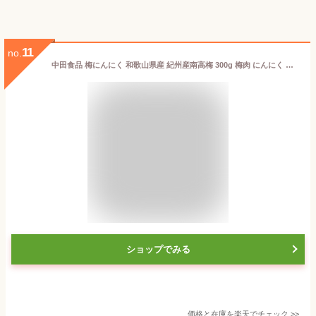
11
no.
中田食品 梅にんにく 和歌山県産 紀州産南高梅 300g 梅肉 にんにく 紀州産 南高梅 梅 コリコリ 食感 さっぱり おつまみ アテ 料理 食卓 一品 おかず ごはん お弁当 家庭用 グルメ お取り寄せ 食べ物 おすすめ 人気 プレゼント ギフト 贈答 贈り物 手土産 2026
ショップでみる
価格と在庫を
楽天
でチェック
>>