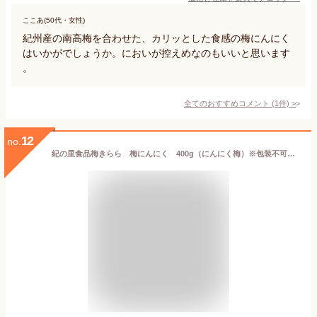
ここあ(50代・女性)
紀州産の南高梅を合わせた、カリッとした食感の梅にんにく
はいかがでしょうか。においが控えめなのもいいと思います
。
全てのおすすめコメント
(
1
件)
>
12
no.
紀の里食品梅きらら 梅にんにく 400g（にんにく梅）※包装不可商品