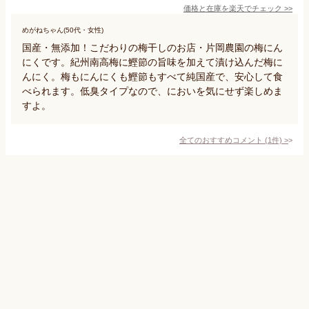
価格と在庫を
楽天
でチェック
>>
めがねちゃん(50代・女性)
国産・無添加！こだわりの梅干しのお店・片岡農園の梅にん
にくです。紀州南高梅に鰹節の旨味を加えて漬け込んだ梅に
んにく。梅もにんにくも鰹節もすべて純国産で、安心して食
べられます。低臭タイプなので、においを気にせず楽しめま
すよ。
全てのおすすめコメント
(
1
件)
>