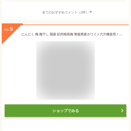
全てのおすすめコメント（2件）
5
no.
にんにく 梅 梅干し 国産 紀州南高梅 青森県産ホワイト六片種使用！「国産梅にんにく」200g 【あす楽15時(※土日祝を除く)】
ショップでみる