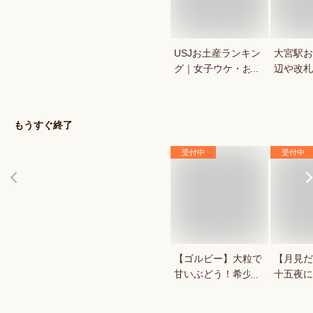
USJお土産ランキン
大宮駅お
グ｜女子ウケ・おし
辺や改札
ゃれなお菓子など美
など日持
味しいユニバ最新お
のおすす
土産のおすすめは？
もうすぐ終了
受付中
受付中
【ゴルビー】大粒で
【月見だ
甘いぶどう！希少で
十五夜に
美味しいおすすめの
アイテム
ゴルビーは？
方は？