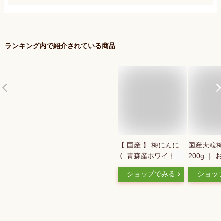
ランキング内で紹介されている商品
【 国産 】 梅にんに
国産大粒
く 青森産ホワイト六
200g ｜
片 紀州南高梅 枕崎
暮ギフト 
ショップでみる
ショッ
産かつお節
お歳暮ギフ
ギフト プ
お中元 ギ
し 紀州南
日 敬老の