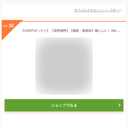
全てのおすすめコメント
(
1
件)
>
10
no.
【1000円ポッキリ】 【送料無料】【国産・無添加】梅にんにく 80g 低臭 安心の国産原料 紀州南高梅使用 かつお風味 ご飯のお供に お料理にも
ショップでみる