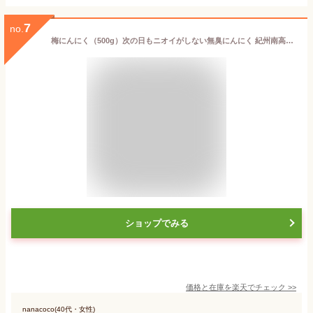
7
no.
梅にんにく（500g）次の日もニオイがしない無臭にんにく 紀州南高梅と国産かつお節で熟成 ◆2個までネコポス便でお届け◆ 39ショップ
ショップでみる
価格と在庫を
楽天
でチェック
>>
nanacoco(40代・女性)