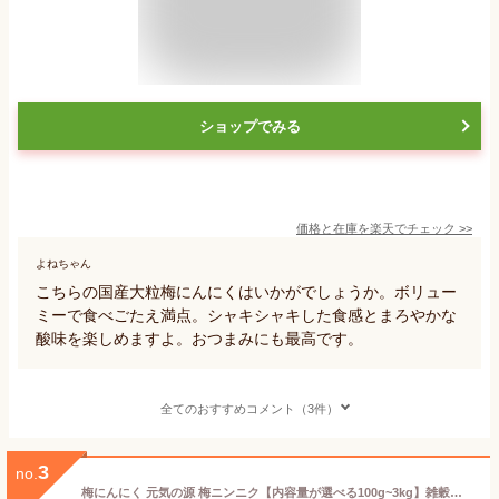
ショップでみる
価格と在庫を
楽天
でチェック
>>
よねちゃん
こちらの国産大粒梅にんにくはいかがでしょうか。ボリュー
ミーで食べごたえ満点。シャキシャキした食感とまろやかな
酸味を楽しめますよ。おつまみにも最高です。
全てのおすすめコメント（3件）
3
no.
梅にんにく 元気の源 梅ニンニク【内容量が選べる100g~3kg】雑穀米本舗 にんにく 大蒜 梅 ウメ 梅鰹 梅かつお 無臭ニンニク ごはんのお供 おつまみ おかず ニオイなし スタミナ やみつき