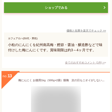
ショップでみる
価格と在庫を
楽天
でチェック
>>
カフェアロハ(50代・男性)
小粒のにんにくを紀州南高梅・鰹節・醤油・醸造酢などで味
付けした梅にんにくです。賞味期限は約3～4ヶ月です。
全てのおすすめコメント
(
1
件)
>
13
no.
梅にんにく お徳用1kg（500g×2袋）猿梅 次の日もニオイがしない無臭にんにく 紀州南高梅 国産かつお節で熟成（1個までネコポス便でお届け）