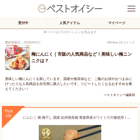
受付中
人気アイテム
マイページ
本ページはプロモーションを含みます
最終更新日：2026/05/17
69
View
24
コメント
梅にんにく｜市販の人気商品など！美味しい梅ニン
ニクは？
美味しい梅にんにくを探しています。国産や無添加など、ご飯のお供やおつまみに
ぴったりな人気商品を自宅用に購入したいです。リピートしたくなるおすすめを教
えてください！
ベストオイシー編集部
Pick
Up
にんにく 梅 梅干し 国産 紀州南高梅 青森県産ホワイト六片種使用！「国産梅にんにく」200g 【あす楽15時(※土日祝を除く)】