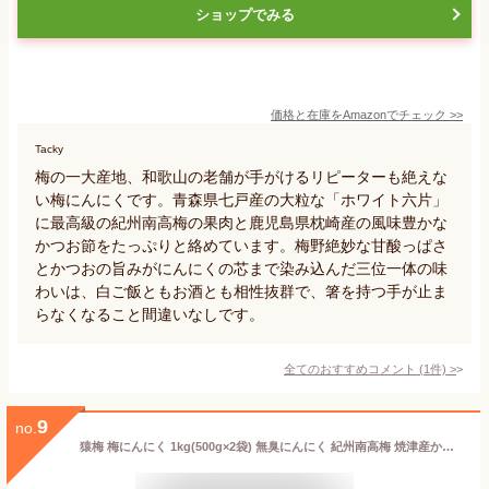
ショップでみる
価格と在庫を
Amazon
でチェック
>>
Tacky
梅の一大産地、和歌山の老舗が手がけるリピーターも絶えな
い梅にんにくです。青森県七戸産の大粒な「ホワイト六片」
に最高級の紀州南高梅の果肉と鹿児島県枕崎産の風味豊かな
かつお節をたっぷりと絡めています。梅野絶妙な甘酸っぱさ
とかつおの旨みがにんにくの芯まで染み込んだ三位一体の味
わいは、白ご飯ともお酒とも相性抜群で、箸を持つ手が止ま
らなくなること間違いなしです。
全てのおすすめコメント
(
1
件)
>
9
no.
猿梅 梅にんにく 1kg(500g×2袋) 無臭にんにく 紀州南高梅 焼津産かつお節使用