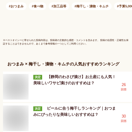
おつまみ
食べ物
加工品等
梅干し・漬物・キムチ
予算5,0
※
ベストオイシー
に寄せられた投稿内容は、投稿者の主観的な感想・コメントを含みます。 投稿の信憑性・正確性を保
証することはできませんので、あくまで参考情報の一つとしてご利用ください。
おつまみ × 梅干し・漬物・キムチ
の人気おすすめランキング
【静岡のわさび漬け】お土産にも人気！
決定
美味しいワサビ漬けのおすすめは？
26
回答
ビールに合う梅干しランキング｜おつま
決定
みにぴったりな美味しいおすすめは？
30
回答