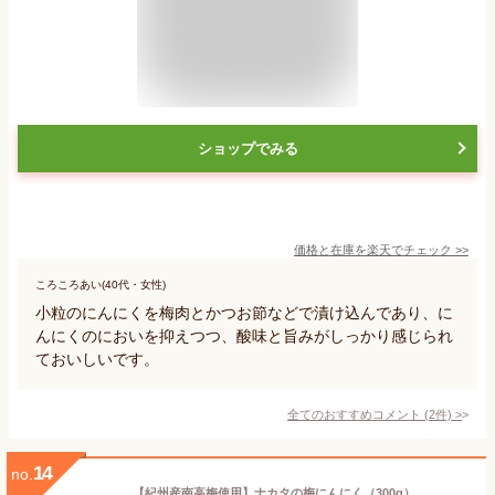
ショップでみる
価格と在庫を
楽天
でチェック
>>
ころころあい(40代・女性)
小粒のにんにくを梅肉とかつお節などで漬け込んであり、に
んにくのにおいを抑えつつ、酸味と旨みがしっかり感じられ
ておいしいです。
全てのおすすめコメント
(
2
件)
>
14
no.
【紀州産南高梅使用】ナカタの梅にんにく（300g）