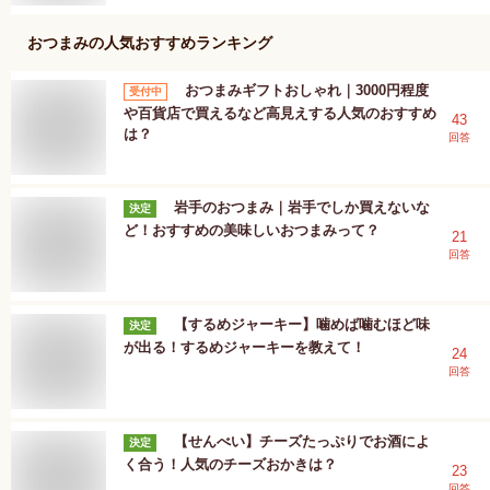
おつまみ
の人気おすすめランキング
おつまみギフトおしゃれ｜3000円程度
受付中
や百貨店で買えるなど高見えする人気のおすすめ
43
は？
回答
岩手のおつまみ｜岩手でしか買えないな
決定
ど！おすすめの美味しいおつまみって？
21
回答
【するめジャーキー】噛めば噛むほど味
決定
が出る！するめジャーキーを教えて！
24
回答
【せんべい】チーズたっぷりでお酒によ
決定
く合う！人気のチーズおかきは？
23
回答