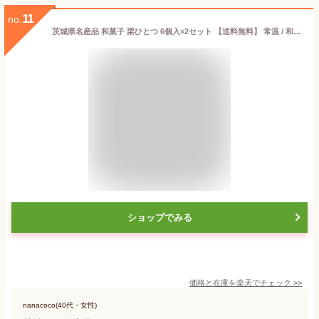
11
no.
茨城県名産品 和菓子 栗ひとつ 6個入×2セット 【送料無料】 常温 / 和スイーツ お取り寄せ 通販 お土産 お祝い プレゼント ギフト おすすめ /
ショップでみる
価格と在庫を
楽天
でチェック
>>
nanacoco(40代・女性)