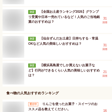
【全国お土産ランキング2026】グランプ
決定
リ受賞や日本一売れているなど！人気のご当地銘
31
菓のおすすめは？
回答
【仙台ずんだお土産】日持ちする・常温
決定
OKなど人気の美味しいおすすめは？
31
回答
【横浜高島屋でしか買えないお菓子な
決定
ど】行列ができるくらい人気の美味しいおすすめ
21
は？
回答
食べ物
の人気おすすめランキング
りんごを使ったお菓子・スイーツのお
受付中
ススメ品を教えてください。
16