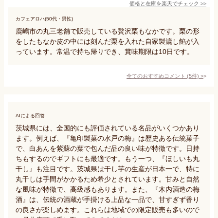
価格と在庫を
楽天
でチェック
>>
カフェアロハ(50代・男性)
鹿嶋市の丸三老舗で販売している贅沢栗もなかです。栗の形
をしたもなか皮の中には刻んだ栗を入れた自家製漉し餡が入
っています。常温で持ち帰りでき、賞味期限は10日です。
全てのおすすめコメント
(
5
件)
>
AIによる回答
茨城県には、全国的にも評価されている名品がいくつかあり
ます。例えば、『亀印製菓の水戸の梅』は歴史ある伝統菓子
で、白あんを紫蘇の葉で包んだ品の良い味が特徴です。日持
ちもするのでギフトにも最適です。もう一つ、『ほしいも丸
干し』も注目です。茨城県は干し芋の生産が日本一で、特に
丸干しは手間がかかるため希少とされています。甘みと自然
な風味が特徴で、高級感もあります。また、『木内酒造の梅
酒』は、伝統の酒蔵が手掛ける上品な一品で、甘すぎず香り
の良さが楽しめます。これらは地域での限定販売も多いので