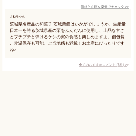
価格と在庫を
楽天
でチェック
>>
よねちゃん
茨城県名産品の和菓子 茨城栗饅はいかがでしょうか。生産量
日本一を誇る茨城県産の栗をふんだんに使用し、上品な甘さ
とプチプチと弾けるケシの実の食感も楽しめますよ。個包装
、常温保存も可能。ご当地感も満載！お土産にぴったりです
ね♪
全てのおすすめコメント
(
3
件)
>