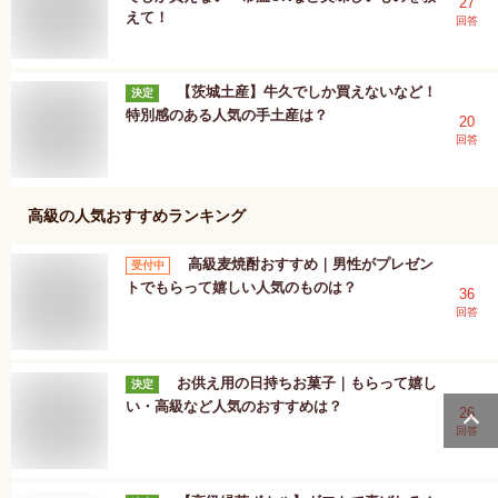
27
えて！
回答
【茨城土産】牛久でしか買えないなど！
決定
特別感のある人気の手土産は？
20
回答
高級
の人気おすすめランキング
高級麦焼酎おすすめ｜男性がプレゼン
受付中
トでもらって嬉しい人気のものは？
36
回答
お供え用の日持ちお菓子｜もらって嬉し
決定
い・高級など人気のおすすめは？
26
回答