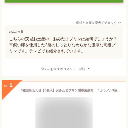
価格と在庫を
楽天
でチェック
>>
だんごっ鼻
こちらの茨城お土産の、おみたまプリンは如何でしょうか？
平飼い卵を使用した2層のしっとりなめらかな濃厚な高級プ
リンです。テレビでも紹介されています。
全てのおすすめコメント（3件）
2
no.
3種詰め合わせ【8個入】おみたまプリン贈答用黒箱 「カラメル3個＋ミルク3個＋栗2個」濃厚高級プリン♪ テレビでも紹介【笠間の栗 茨城 ギフト 贈り物 プレゼント お歳暮 お中元 お返し ご褒美 お取り寄せ お土産 内祝 お祝 洋菓子 小美玉 茨城空港】