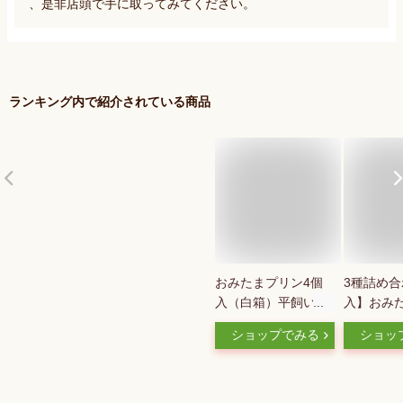
、是非店頭で手に取ってみてください。
ランキング内で紹介されている商品
おみたまプリン4個
3種詰め合
入（白箱）平飼い卵
入】おみ
を使用した2層のし
贈答用黒
ショップでみる
ショッ
っとり＆なめらか！
メル3個＋
濃厚高級プリン♪テレ
＋栗2個
ビでも紹介【ギフト
プリン♪ 
贈り物 プレゼント
紹介【笠間