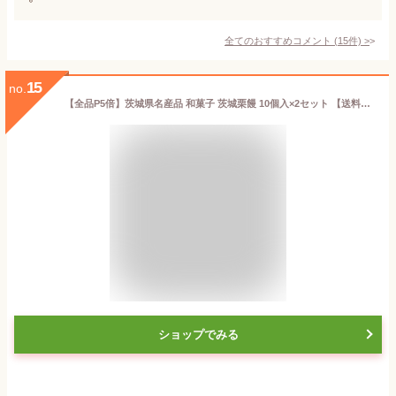
全てのおすすめコメント
(
15
件)
>
15
no.
【全品P5倍】茨城県名産品 和菓子 茨城栗饅 10個入×2セット 【送料無料】 常温 / 和スイーツ お取り寄せ 通販 お土産 お祝い プレゼント ギフト おすすめ /
ショップでみる