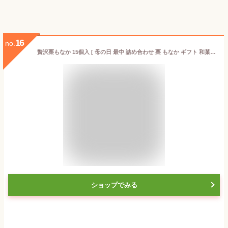
16
no.
贅沢栗もなか 15個入 [ 母の日 最中 詰め合わせ 栗 もなか ギフト 和菓子 高級 老舗 御祝 内祝い お返し ギフト 手土産 送料無料 丸三老舗 ]
ショップでみる