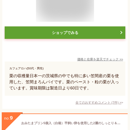
ショップでみる
価格と在庫を
楽天
でチェック
>>
カフェアロハ(50代・男性)
栗の収穫量日本一の茨城県の中でも特に多い笠間産の栗を使
用した、笠間まろんパイです。栗のペースト・粒の栗が入っ
ています。賞味期限は製造日より60日です。
全てのおすすめコメント
(
7
件)
>
9
no.
おみたまプリン5個入（白箱）平飼い卵を使用した2層のしっとり＆なめらか！こだわり まったり濃厚高級プリン♪テレビでも紹介【ギフト 贈り物 プレゼント 贈答 お歳暮 お中元 お返し ご褒美 お取り寄せ お土産 内祝 お祝 洋菓子 茨城空港 小美玉 たまご】