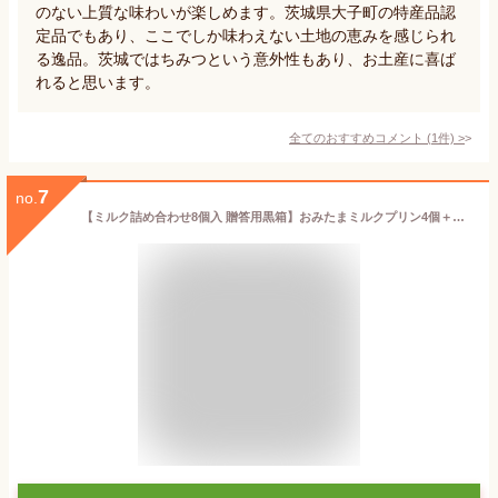
のない上質な味わいが楽しめます。茨城県大子町の特産品認
定品でもあり、ここでしか味わえない土地の恵みを感じられ
る逸品。茨城ではちみつという意外性もあり、お土産に喜ば
れると思います。
全てのおすすめコメント
(
1
件)
>
7
no.
【ミルク詰め合わせ8個入 贈答用黒箱】おみたまミルクプリン4個＋おみたまプリン4個セット！平飼いたまご使用 なめらか 濃厚高級プリン♪ テレビでも紹介【ギフト 贈り物 プレゼント お歳暮 お中元 お取り寄せ お土産 内祝 お祝 洋菓子 茨城空港 茨城 】