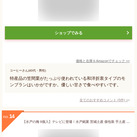
ショップでみる
価格と在庫を
Amazon
でチェック
>>
コーヒーさん(40代・男性)
特産品の笠間栗がたっぷり使われている和洋折衷タイプのモ
ンブランはいかがですか。優しい甘さで食べやすいです。
全てのおすすめコメント
(
5
件)
>
14
no.
【水戸の梅 8個入】テレビに登場！水戸銘菓 茨城土産 個包装 手土産 化粧箱 水戸産梅ふくゆい使用