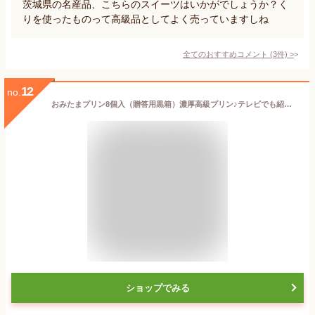
茨城県の名産品、こちらのスイーツはいかがでしょうか？く
りを使ったものって高級品としてよく売っていますしね
全てのおすすめコメント
(
3
件)
>
12
no.
おみたまプリン8個入（贈答用黒箱）濃厚高級プリン♪テレビでも紹介【ギフト 贈り物 プレゼント 贈答 お歳暮 お中元 お返し ご褒美 お取り寄せ お土産 内祝 お祝 洋菓子 スイーツ 茨城空港 小美玉 平飼い卵 たまご 誕生日】
ショップでみる