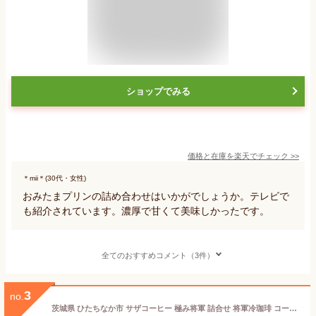
ショップでみる
価格と在庫を
楽天
でチェック
>>
＊mii＊(30代・女性)
おみたまプリンの詰め合わせはいかがでしょうか。テレビで
も紹介されています。濃厚で甘くて美味しかったです。
全てのおすすめコメント（3件）
3
no.
茨城県 ひたちなか市 サザコーヒー 極み将軍 詰合せ 将軍冷珈琲 コーヒー 珈琲 高級コーヒー ドリップコーヒー 一杯どり 人気銘柄 老舗 珈琲専門店 ギフトセット コーヒーギフト 贈答用 内祝い お祝い 快気祝い 手土産 誕生日 プレゼント 父の日 母の日 敬老の日 来客用