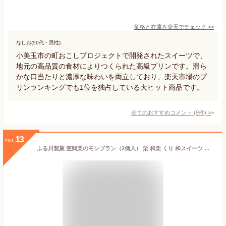
価格と在庫を
楽天
でチェック
>>
なしお(50代・男性)
小美玉市の町おこしプロジェクトで開発されたスイーツで、
地元の高品質の食材によりつくられた高級プリンです。滑ら
かな口当たりと濃厚な味わいを両立しており、楽天市場のプ
リンランキングでも1位を独占している大ヒット商品です。
全てのおすすめコメント
(
9
件)
>
13
no.
ふる川製菓 笠間栗のモンブラン（2個入） 栗 和栗 くり 和スイーツ 和菓子 ギフト お土産 茨城 お中元