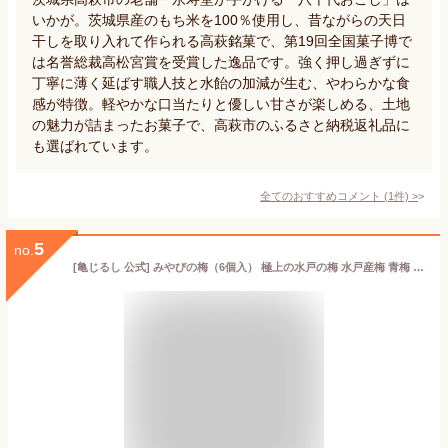
いかが。茨城県産のもち米を100％使用し、昔ながらの天日
干しを取り入れて作られる高萩銘菓で、第19回全国菓子博で
は名誉総裁高松宮賞を受賞した逸品です。強く押し過ぎずに
丁寧に薄く延ばす職人技と水飴の加減が生む、やわらかな食
感が特徴。軽やかな口当たりと優しい甘さが楽しめる、土地
の魅力が詰まったお菓子で、高萩市のふるさと納税返礼品に
も選ばれています。
全てのおすすめコメント
(
1
件)
>
5
no.
[亀じるし 公式] みやびの梅（6個入） 極上の水戸の梅 水戸産梅 青梅 水戸銘菓 茨城土産 手土産 個包装 やわらか求肥 梅甘露煮