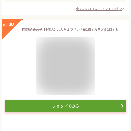
全てのおすすめコメント
(
4
件)
>
10
no.
3種詰め合わせ【5個入】おみたまプリン「栗1個＋カラメル2個＋ミルク2個」濃厚高級プリン♪テレビでも紹介【笠間の栗 茨城 ギフト 贈り物 プレゼント 贈答 お歳暮 お中元 お返し ご褒美 お取り寄せ お土産 内祝 お祝 洋菓子 茨城空港 小美玉 ぷりん 平飼い卵】
ショップでみる