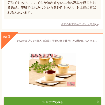
定品でもあり、ここでしか味わえない土地の恵みを感じられ
る逸品。茨城ではちみつという意外性もあり、お土産に喜ば
れると思います。
全てのおすすめコメント
(
1
件)
>
1
no.
おみたまプリン4個入（白箱）平飼い卵を使用した2層のしっとり＆なめらか！濃厚高級プリン♪テレビでも紹介【ギフト 贈り物 プレゼント 贈答 お歳暮 お中元 お返し ご褒美 お取り寄せ お土産 内祝 お祝 洋菓子 茨城空港 小美玉 たまご 】
ショップでみる