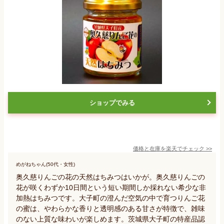
ショップでみる
価格と在庫を
楽天
でチェック
>>
めがねちゃん(50代・女性)
奥久慈りんごの花の天然はちみつはいかが。奥久慈りんごの
花が咲くわずか10日間という短い期間しか採れない希少な非
加熱はちみつです。大子町の澄んだ空気の中で育つりんご花
の蜜は、やわらかな香りと透明感のある甘さが特徴で、雑味
のない上質な味わいが楽しめます。茨城県大子町の特産品認