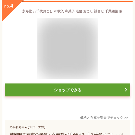
4
no.
永寿堂 八千代おこし 28枚入 和菓子 老舗 おこし 詰合せ 千葉銘菓 個包装 手土産 ギフト 人気和スイーツ お取り寄せスイーツ 職場配り 大人数向け 来客用 冬ギフト お歳暮 御歳暮 お年賀 ご年始 内祝い 快気祝い 粗品 景品 退職挨拶 和菓子ギフト 詰め合わせ 菓子折り
ショップでみる
価格と在庫を
楽天
でチェック
>>
めがねちゃん(50代・女性)
茨城県高萩市の老舗・永寿堂が手がける「八千代おこし」は