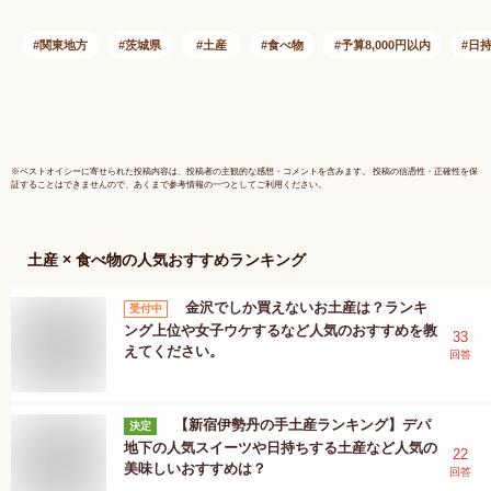
贈答 お歳暮 お中元
ギフト 贈
お返し ご褒美 お取
ゼント お
関東地方
茨城県
土産
食べ物
予算8,000円以内
日
り寄せ お土産 内祝
元 お返し
お祝 洋菓子 茨城空
取り寄せ 
港 小美玉 たまご 】
祝 お祝 
玉 茨城空
※
ベストオイシー
に寄せられた投稿内容は、投稿者の主観的な感想・コメントを含みます。 投稿の信憑性・正確性を保
証することはできませんので、あくまで参考情報の一つとしてご利用ください。
土産 × 食べ物
の人気おすすめランキング
金沢でしか買えないお土産は？ランキ
受付中
ング上位や女子ウケするなど人気のおすすめを教
33
えてください。
回答
【新宿伊勢丹の手土産ランキング】デパ
決定
地下の人気スイーツや日持ちする土産など人気の
22
美味しいおすすめは？
回答