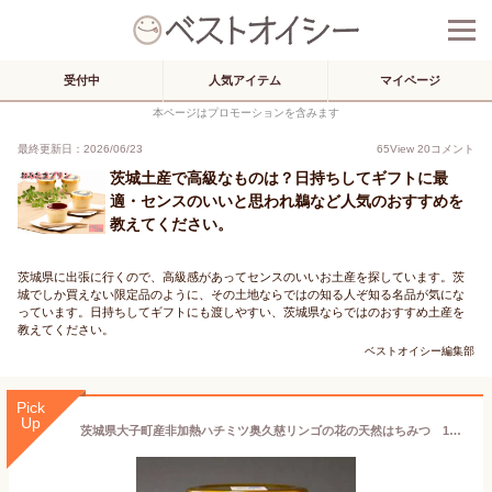
受付中
人気アイテム
マイページ
本ページはプロモーションを含みます
最終更新日：2026/06/23
65
View
20
コメント
茨城土産で高級なものは？日持ちしてギフトに最
適・センスのいいと思われ鵜など人気のおすすめを
教えてください。
茨城県に出張に行くので、高級感があってセンスのいいお土産を探しています。茨
城でしか買えない限定品のように、その土地ならではの知る人ぞ知る名品が気にな
っています。日持ちしてギフトにも渡しやすい、茨城県ならではのおすすめ土産を
教えてください。
ベストオイシー編集部
Pick
Up
茨城県大子町産非加熱ハチミツ奥久慈リンゴの花の天然はちみつ 120g 【松浦養蜂 】