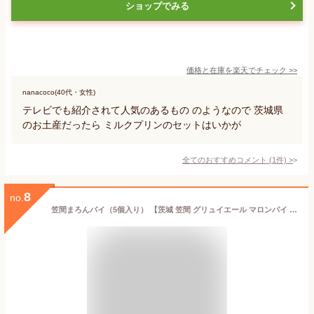
ショップでみる
価格と在庫を
楽天
でチェック
>>
nanacoco(40代・女性)
テレビでも紹介されて人気のあるもの のようなので 茨城県
のお土産だったら ミルクプリンのセットはいかが
全てのおすすめコメント
(
1
件)
>
8
no.
笠間まろんパイ（5個入り） 【茨城 笠間 グリュイエール マロンパイ 和栗 スイーツ お取り寄せスイーツ】