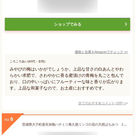
ショップでみる
価格と在庫を
Amazon
でチェック
>>
ころころあい(40代・女性)
みやびの梅はいかがでしょうか。上品な甘さの白あんとやわ
らかい求肥で、さわやかに香る蜜漬けの青梅を丸ごと包んで
おり、口の中いっぱいにフルーティーな味と香りが広がりま
す。上品な和菓子なので、お土産におすすめです。
全てのおすすめコメント
(
2
件)
>
6
no.
茨城県大子町産非加熱ハチミツ奥久慈リンゴの花の天然はちみつ 120g 【松浦養蜂 】