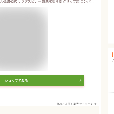
【5月1日、5日はポイント5倍！】 パール金属公式 サラダスピナー 野菜水切り器 グリップ式 コンパクト C-4698 日本製 サラダ水切り 小さめ 洗いやすい 1人暮らし ミニ スリム 小さい 小型 野菜スピナー 手動 水切りボウル ENJOY KITCHEN
ショップでみる
価格と在庫を
楽天
でチェック
>>