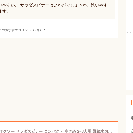
いやすい、 サラダスピナーはいかがでしょうか。洗いやす
ます。
てのおすすめコメント（2件）
【365日出荷＆当店限定特典付】OXO オクソー サラダスピナー コンパクト 小さめ 2~3人用 野菜水切り器 野菜 サラダ 水切り 水切り器 手動 回転式 滑りにくい 11230500 キッチン 積み重ね 特許 ブレーキボタン お祝い