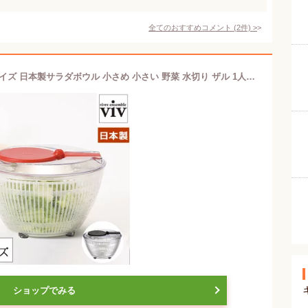
全てのおすすめコメント
(
2
件)
>
【ラスト1点】viv サラダスピナー Sサイズ 日本製サラダボウル 小さめ 小さい 野菜 水切り ザル 1人用 分解 丸洗い 簡単 ひとり暮らし キッチン雑貨 便利グッズ アイディアグッズ スピナー 水きり器
ショップでみる