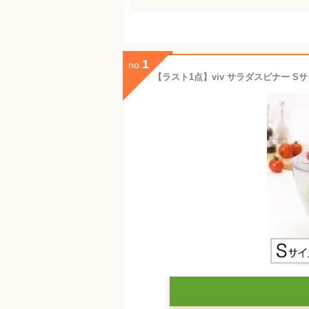
1
no.