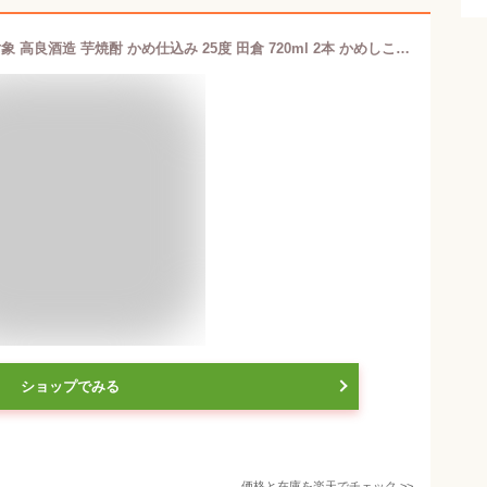
父の日ギフト 期間限定 ポイント2倍 対象 高良酒造 芋焼酎 かめ仕込み 25度 田倉 720ml 2本 かめしこみ 35度 はちまん ろかせず 720ml 1本 合計3本 無地立て詰め宅配箱入りセット 特別限定品 熨斗 熨斗名入れ フリーメッセージカード対応 簡易包装対応
ショップでみる
価格と在庫を
楽天
でチェック
>>