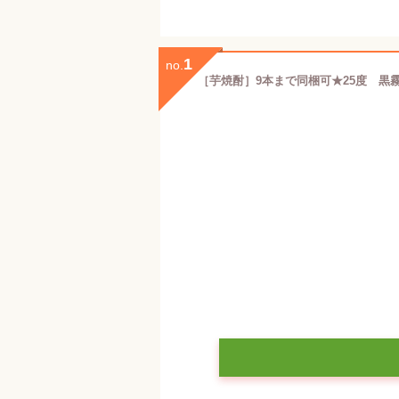
1
no.