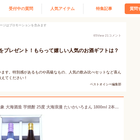
受付中の質問
人気アイテム
特集記事
質問
ージはプロモーションを含みます
65
View
21
コメント
をプレゼント！もらって嬉しい人気のお酒ギフトは？
います。特別感があるものや高級なもの、人気の飲み比べセットなど喜ん
教えてください！
ベストオイシー編集部
父の日ギフト 期間限定 ポイント2倍 対象 大海酒造 芋焼酎 25度 大海浪漫 たいかいろまん 1800ml 2本 飲み比べセット ギフト向き化粧箱入り ( カステラ箱タイプ / 写真の箱と違う場合が有ります ) 大海 海シリーズ 新美淡麗 海 ＆ 清廉貯蔵 海王 鹿児島