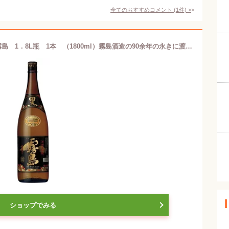
全てのおすすめコメント
(
1
件)
>
［芋焼酎］9本まで同梱可★25度 黒霧島 1．8L瓶 1本 （1800ml）霧島酒造の90余年の永きに渡る伝統の味！
ショップでみる