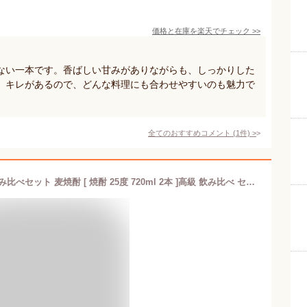
価格と在庫を
楽天
でチェック
>>
ない一本です。香ばしい甘みがありながらも、しっかりした
。キレがあるので、どんな料理にも合わせやすいのも魅力で
全てのおすすめコメント
(
1
件)
>
【楽天ランキング1位】 嘉助・海鴉 飲み比べセット 麦焼酎 [ 焼酎 25度 720ml 2本 ]高級 飲み比べ セット お酒 酒 ギフト プレゼント 贈り物 誕生日 お礼 内祝 壱岐焼酎 麦 古酒 壱岐 ギフトセット 金賞 父の日 父の日ギフト