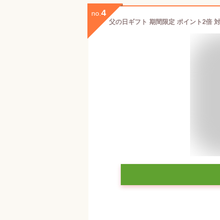
4
no.