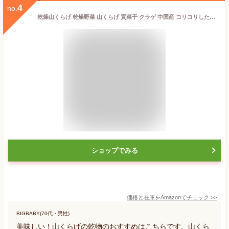
4
no.
乾燥山くらげ 乾燥野菜 山くらげ 貢菜干 クラゲ 中国産 コリコリした食感 干し野菜 漬物 中華食材 中華料理 脱水蔬菜干乾燥物 鍋の具材 炒め物や鍋などに 中華料理食材 和え物 中国火锅食材 下饭菜 农家自制干货 青梗菜 じゅんさい（250g一袋）
ショップでみる
価格と在庫を
Amazon
でチェック
>>
BIGBABY(70代・男性)
美味しい！山くらげの乾物のおすすめはこちらです。山くら