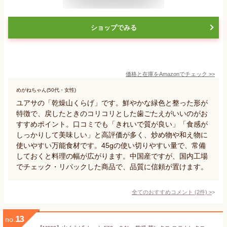
ショップでみる
価格と在庫を
Amazon
でチェック
>>
めがねちゃん(50代・女性)
ユアサの「乾燥山くらげ」です。鮮やかな緑色と整った形が
特徴で、戻したときのコリコリとした歯ごたえがいいのがお
すすめポイント。口コミでも「きれいで質が良い」「食感が
しっかりして美味しい」と高評価が多く、炒め物や和え物に
使いやすい万能食材です。45gの使い切りやすい量で、常備
しておくと料理の幅が広がります。中国産ですが、国内工場
でチェック・リパックした商品で、品質に信頼が置けます。
全てのおすすめコメント
(
2
件)
>
13
no.