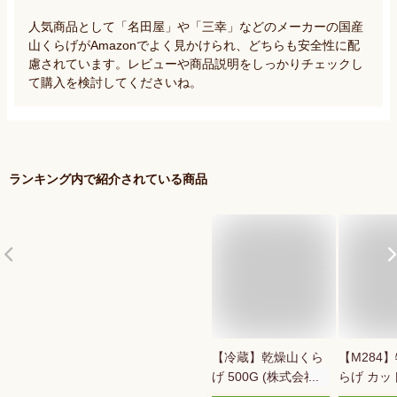
人気商品として「名田屋」や「三幸」などのメーカーの国産
山くらげがAmazonでよく見かけられ、どちらも安全性に配
慮されています。レビューや商品説明をしっかりチェックし
て購入を検討してくださいね。
ランキング内で紹介されている商品
【冷蔵】乾燥山くら
【M284
げ 500G (株式会社太
らげ カット
堀/農産乾物/その他)
乾燥 茎レ