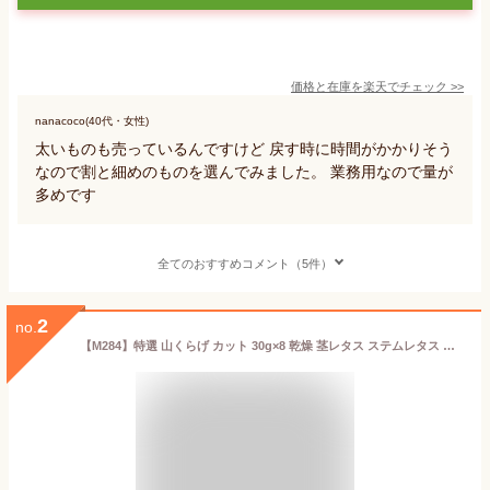
価格と在庫を
楽天
でチェック
>>
nanacoco(40代・女性)
太いものも売っているんですけど 戻す時に時間がかかりそう
なので割と細めのものを選んでみました。 業務用なので量が
多めです
全てのおすすめコメント（5件）
2
no.
【M284】特選 山くらげ カット 30g×8 乾燥 茎レタス ステムレタス コリコリ食感 業務用 中華食材 前菜 和え物 炒め物 ラー油漬け 水戻し簡単 大容量 常温保存 低カロリー 食物繊維 おつまみ 惣菜 中国産