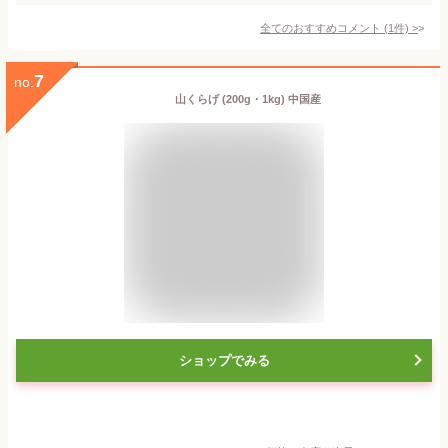
全てのおすすめコメント
(
1
件)
>
7
no.
山くらげ (200g・1kg) 中国産
ショップでみる