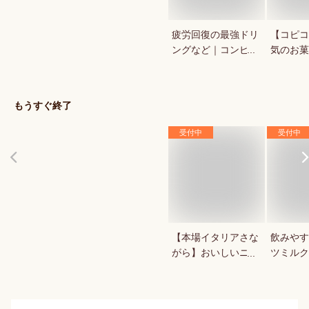
疲労回復の最強ドリ
【コピコ
ングなど｜コンビ
気のお菓
ニ・ドラックストア
いkopi
で買える人気のおす
は？
すめは？
もうすぐ終了
受付中
受付中
【本場イタリアさな
飲みやす
がら】おいしいニョ
ツミルク
ッキが食べたい
か？