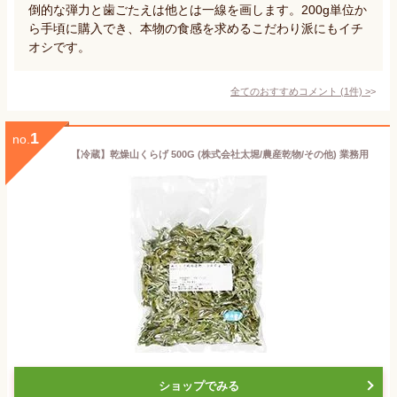
倒的な弾力と歯ごたえは他とは一線を画します。200g単位か
ら手頃に購入でき、本物の食感を求めるこだわり派にもイチ
オシです。
全てのおすすめコメント
(
1
件)
>
1
no.
【冷蔵】乾燥山くらげ 500G (株式会社太堀/農産乾物/その他) 業務用
ショップでみる