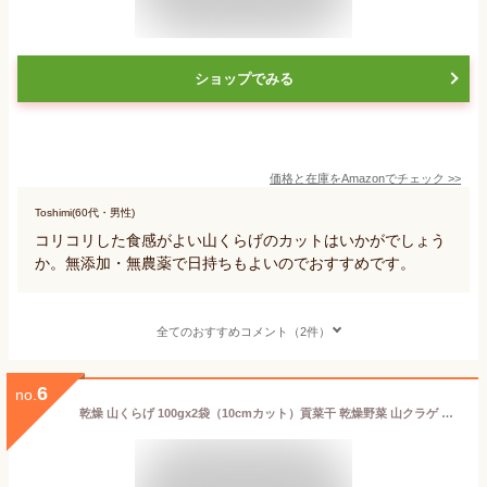
ショップでみる
価格と在庫を
Amazon
でチェック
>>
Toshimi(60代・男性)
コリコリした食感がよい山くらげのカットはいかがでしょう
か。無添加・無農薬で日持ちもよいのでおすすめです。
全てのおすすめコメント（2件）
6
no.
乾燥 山くらげ 100gx2袋（10cmカット）貢菜干 乾燥野菜 山クラゲ 贡菜干 苔菜干 中国産 コリコリした食感 干し野菜 漬物 脱水蔬菜 火鍋の具材 炒め物や鍋などに 和え物 火鍋食材 【本商品は常温便（ネコポス）で発送、商品到着後、品質保持の為、冷蔵または冷凍保存推奨】