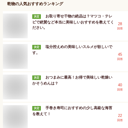
乾物
の人気おすすめランキング
お取り寄せ干物の絶品は？マツコ・テレ
決定
ビで絶賛など本当に美味しいおすすめを教えてく
28
ださい。
回答
塩分控えめの美味しいスルメが欲しいで
決定
す。
45
回答
おつまみに最高！お得で美味しい乾燥い
決定
かそうめんは？
40
回答
手巻き寿司におすすめの少し高級な海苔
決定
を教えて！
22
回答