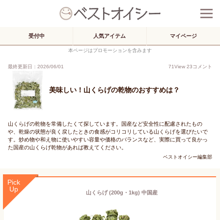
受付中
人気アイテム
マイページ
本ページはプロモーションを含みます
最終更新日：2026/06/01
71
View
23
コメント
美味しい！山くらげの乾物のおすすめは？
山くらげの乾物を常備したくて探しています。国産など安全性に配慮されたもの
や、乾燥の状態が良く戻したときの食感がコリコリしている山くらげを選びたいで
す。炒め物や和え物に使いやすい容量や価格のバランスなど、実際に買って良かっ
た国産の山くらげ乾物があれば教えてください。
ベストオイシー編集部
Pick
Up
山くらげ (200g・1kg) 中国産