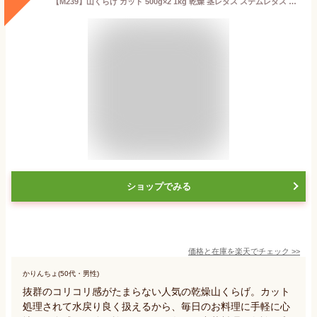
【M239】山くらげ カット 500g×2 1kg 乾燥 茎レタス ステムレタス コリコリ食感 業務用 中華食材 前菜 和え物 炒め物 ラー油漬け 水戻し簡単 大容量 常温保存 低カロリー 食物繊維 おつまみ 惣菜 中国産
ショップでみる
価格と在庫を
楽天
でチェック
>>
かりんちょ(50代・男性)
抜群のコリコリ感がたまらない人気の乾燥山くらげ。カット
処理されて水戻り良く扱えるから、毎日のお料理に手軽に心