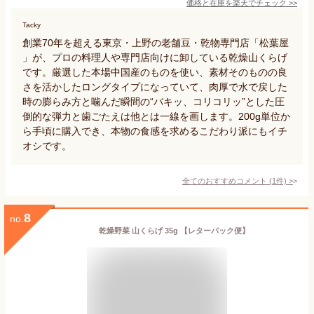
価格と在庫を
楽天
でチェック
>>
Tacky
創業70年を超える東京・上野の老舗豆・乾物専門店「松葉屋
」が、プロの料理人や専門店向けに卸している乾燥山くらげ
です。厳選した本場中国産のものを使い、素材そのものの良
さを活かしたロングタイプになっていて、肉厚で水で戻した
時の膨らみ方と噛んだ瞬間の“バキッ、コリコリッ”とした圧
倒的な弾力と歯ごたえは他とは一線を画します。200g単位か
ら手頃に購入でき、本物の食感を求めるこだわり派にもイチ
オシです。
全てのおすすめコメント
(
1
件)
>
8
no.
乾燥野菜 山くらげ 35g 【レターパック便】