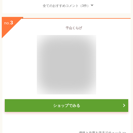
全てのおすすめコメント（3件）
3
no.
干山くらげ
ショップでみる
価格と在庫を
楽天
でチェック
>>