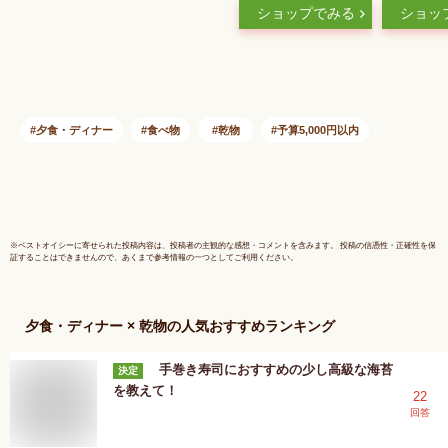
ショップでみる
ショッ
業務用
ムレタス 
感 業務用
前菜 和え
ラー油漬け
単 大容量
低カロリー
夕食・ディナー
食べ物
乾物
予算5,000円以内
おつまみ 
産
※
ベストオイシー
に寄せられた投稿内容は、投稿者の主観的な感想・コメントを含みます。 投稿の信憑性・正確性を保
証することはできませんので、あくまで参考情報の一つとしてご利用ください。
夕食・ディナー × 乾物
の人気おすすめランキング
手巻き寿司におすすめの少し高級な海苔
決定
を教えて！
22
回答