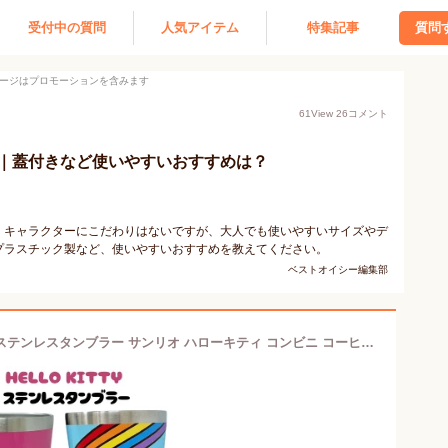
受付中の質問
人気アイテム
特集記事
質問
ージはプロモーションを含みます
61
View
26
コメント
｜蓋付きなど使いやすいおすすめは？
。キャラクターにこだわりはないですが、大人でも使いやすいサイズやデ
プラスチック製など、使いやすいおすすめを教えてください。
ベストオイシー編集部
日焼けキティ ハワイアン タンブラー ステンレスタンブラー サンリオ ハローキティ コンビニ コーヒー ガングロ Sanrio hello kitty 保冷 保温 ランチ キティちゃんグッズ goods キティ かわいい おしゃれ キティ ちゃん