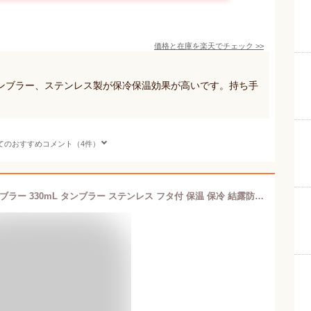
価格と在庫を
楽天
でチェック
>>
ンブラー、ステンレス製が保冷保温効果が高いです。持ち手
てのおすすめコメント（4件）
サンリオ ハンドル付きステンレスタンブラー 330mL タンブラー ステンレス フタ付 保温 保冷 結露防止 真空 こぼれない キャラクター おしゃれ