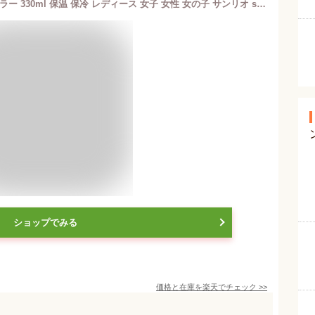
クロミ ハンドル付きステンレスタンブラー 330ml 保温 保冷 レディース 女子 女性 女の子 サンリオ sanrio キャラクター
ショップでみる
価格と在庫を
楽天
でチェック
>>