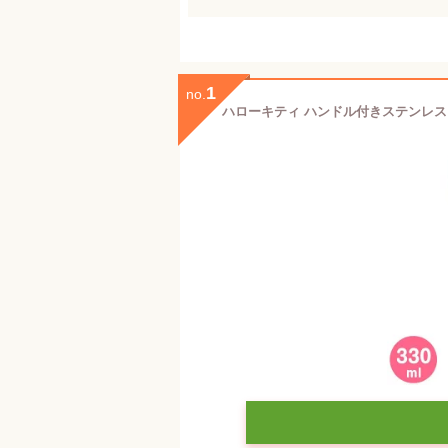
1
no.