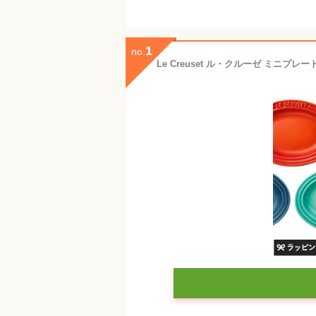
1
no.