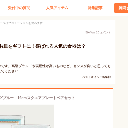
受付中の質問
人気アイテム
特集記事
質問
ージはプロモーションを含みます
59
View
25
コメント
お皿をギフトに！喜ばれる人気の食器は？
いです。高級ブランドや実用性が高いものなど、センスが良いと思っても
えてください！
ベストオイシー編集部
グブルー 19cmスクエアプレートペアセット