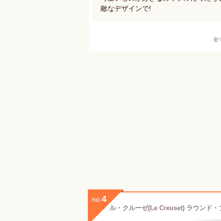
敵なデザインで!
全
4
no.