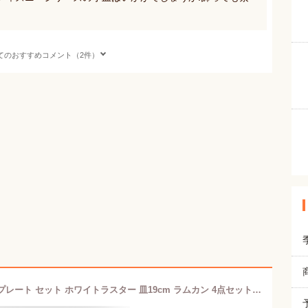
てのおすすめコメント（2件）
ル・クルーゼ(Le Creuset) ラウンド・プレート セット ホワイトラスター 皿19cm ラムカン 4点セット 耐熱 耐冷 電子レンジ オーブン 食洗器 対応 結婚祝い 記念日 ブライダル ギフト プレゼント 引出物 オーブン皿 耐熱皿 【日本正規販売品】