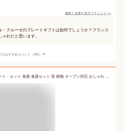
価格と在庫を
楽天
でチェック
>>
ル・クルーゼのプレートギフトは如何でしょうか？フランス
しゃれだと思います。
てのおすすめコメント（3件）
ル・クルーゼ 公式 ｜ ラウンド・プレート・セット 食器 食器セット 皿 耐熱 オーブン対応 おしゃれ かわいい プレゼント ギフト 贈り物 結婚祝い 内祝い 父の日