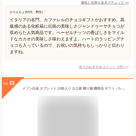
価格と在庫を
楽天
でチェック
>>
かりんちょ(50代・男性)
イタリアの名門、カファレルのチョコギフトがおすすめ。高
級感のある化粧箱に伝統の美味しさジャンドゥーヤチョコが
収めらた人気商品です。ヘーゼルナッツの香ばしさをマイル
ドなカカオの美味しさ味わえますよ。ハートのラッピングチ
ョコも入っているので、お祝いの気持ちもしっかりと伝わり
ますね。
全てのおすすめコメント
(
1
件)
>
13
no.
メゾン白金 タブレット 10枚入り お土産 贈り物 贈答品 ギフト バレンタインデー