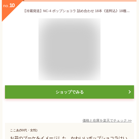
10
no.
【冷蔵発送】NC-4 ポップショコラ 詰め合わせ 18本《送料込》18種類入り お菓子ブーケ お菓子 ブーケ おかしブーケ 父の日 チョコ チョコレート スイーツブーケ お菓子の花束 発表会 プレゼント お菓子ブーケ 棒付き 食べられる花束 かわいい 大量 内祝い ギフト 贈り物
ショップでみる
価格と在庫を
楽天
でチェック
>>
ここあ(50代・女性)
お花のブーケをイメージした、かわいいポップショコラはい