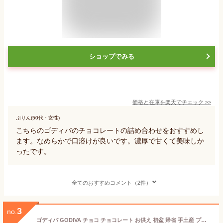
ショップでみる
価格と在庫を
楽天
でチェック
>>
ぷりん(50代・女性)
こちらのゴディバのチョコレートの詰め合わせをおすすめし
ます。なめらかで口溶けが良いです。濃厚で甘くて美味しか
ったです。
全てのおすすめコメント（2件）
3
no.
ゴディバ GODIVA チョコ チョコレート お供え 初盆 帰省 手土産 プレゼント godiva カレ ミルク 36枚 詰め合わせプレミアム スイーツ 洋菓子 内祝い 結婚祝い お誕生日 出産祝い ギフト 通販 ホワイトデー お返し