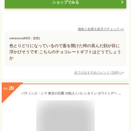
ショップでみる
価格と在庫を
楽天
でチェック
>>
nanacoco(40代・女性)
色とりどりになっているので蓋を開けた時の喜んだ顔が目に
浮かびそうです.こちらのチョコレートギフトはどうでしょう
か
全てのおすすめコメント
(
10
件)
>
20
no.
パティシエ・シマ 東京の石畳 18粒入 | バレンタイン ホワイトデー お返し お菓子 WD ギフト プレゼント 父の日 お中元 敬老の日 御歳暮 お歳暮 お年賀 生チョコ チョコレート お土産 誕生日 タカナシミルク パティシエ・シマ ラトリエ・ド・シマ 島田進 島田シェフ