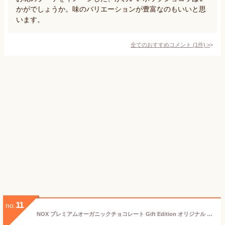
かがでしょうか。味のバリエーションが豊富なのもいいと思
います。
全てのおすすめコメント
(
1
件)
>
11
no.
NOX プレミアムオーガニックチョコレート Gift Edition オリジナル 30粒入り ギフトセット ギフト 個包装 グルメ スイーツ 洋菓子 プレゼント お祝い チョコレート お菓子 お配り 内祝い 結婚祝い 出産祝い 高級 人気 ギフト バレンタイン チョコ ギフト 2026 送料無料