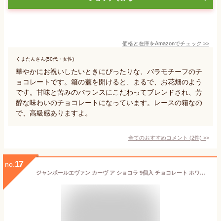
価格と在庫を
Amazon
でチェック
>>
くまたんさん(50代・女性)
華やかにお祝いしたいときにぴったりな、バラモチーフのチ
ョコレートです。箱の蓋を開けると、まるで、お花畑のよう
です。甘味と苦みのバランスにこだわってブレンドされ、芳
醇な味わいのチョコレートになっています。レースの箱なの
で、高級感ありますよ。
全てのおすすめコメント
(
2
件)
>
17
no.
ジャンポールエヴァン カーヴ ア ショコラ 9個入 チョコレート ホワイトデー ギフト