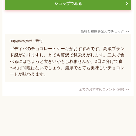
ショップでみる
価格と在庫を
楽天
でチェック
>>
RRgypsies(60代・男性)
ゴディバのチョコレートケーキがおすすめです。高級ブラン
ド感がありますし、とても贅沢で見栄えがします。二人で食
べるにはちょっと大きいかもしれませんが、2日に分けて食
べれば問題はないでしょう。濃厚でとても美味しいチョコレ
ートが味わえます。
全てのおすすめコメント
(
9
件)
>