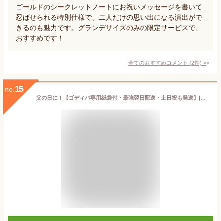
ゴールドのシークレットノートにお祝いメッセージを書いて
忍ばせられる特別仕様で、二人だけの思い出になる演出がで
きるのも魅力です。グランデサイズのみの限定サービスで、
おすすめです！
全てのおすすめコメント
(
2
件)
>
15
no.
父の日に！【ゴディバ専用紙袋付・最強翌日配送・土日祝も発送】|ゴディバ チョコレートケーキ|入進学 お祝い お誕生日 ご自宅用 自分へのご褒美にGODIVA スイーツ プレゼント 送料無料 結婚祝い 出産内祝い お返し 写真入り メッセージカード 贈答品 【sztc】