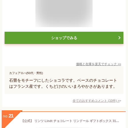
ショップでみる
価格と在庫を
楽天
でチェック
>>
カフェアロハ(50代・男性)
石畳をモチーフにしたショコラです。ベースのチョコレート
はフランス産です。くちどけのいいまろやかさがあります。
全てのおすすめコメント
(
10
件)
>
21
no.
【公式】 リンツ Lindt チョコレート リンドール ギフトボックス 31個入｜ギフト スイーツ お菓子 チョコ 詰め合わせ 個包装 プチギフト 可愛い リンツチョコ 手土産 誕生日 内祝い お礼 職場 退職 家族 熨斗対応