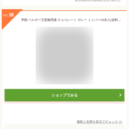
18
no.
早割 ベルギー王室御用達 チョコレート ガレー ミニバー24本入(送料込) ギフト 2026 お菓子 チョコ スイーツ 詰め合わせ 高級 有名 おしゃれ 個包装 小分け 誕生日 プレゼント 手土産 結婚祝い 退職 祝い 挨拶 香典返し 法事
ショップでみる
価格と在庫を
楽天
でチェック
>>