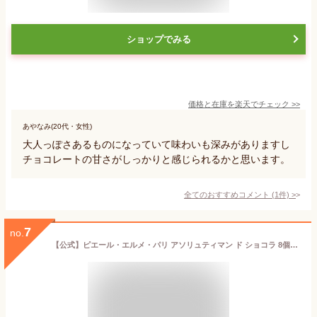
ショップでみる
価格と在庫を
楽天
でチェック
>>
あやなみ(20代・女性)
大人っぽさあるものになっていて味わいも深みがありますし
チョコレートの甘さがしっかりと感じられるかと思います。
全てのおすすめコメント
(
1
件)
>
7
no.
【公式】ピエール・エルメ・パリ アソリュティマン ド ショコラ 8個入り 高級スイーツ チョコレート ギフト 洋菓子 お取り寄せ プレゼント