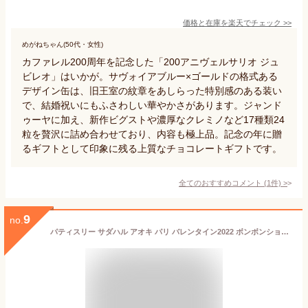
価格と在庫を
楽天
でチェック
>>
めがねちゃん(50代・女性)
カファレル200周年を記念した「200アニヴェルサリオ ジュ
ビレオ」はいかが。サヴォイアブルー×ゴールドの格式ある
デザイン缶は、旧王室の紋章をあしらった特別感のある装い
で、結婚祝いにもふさわしい華やかさがあります。ジャンド
ゥーヤに加え、新作ビグストや濃厚なクレミノなど17種類24
粒を贅沢に詰め合わせており、内容も極上品。記念の年に贈
るギフトとして印象に残る上質なチョコレートギフトです。
全てのおすすめコメント
(
1
件)
>
9
no.
パティスリー サダハル アオキ パリ バレンタイン2022 ボンボンショコラ 3p