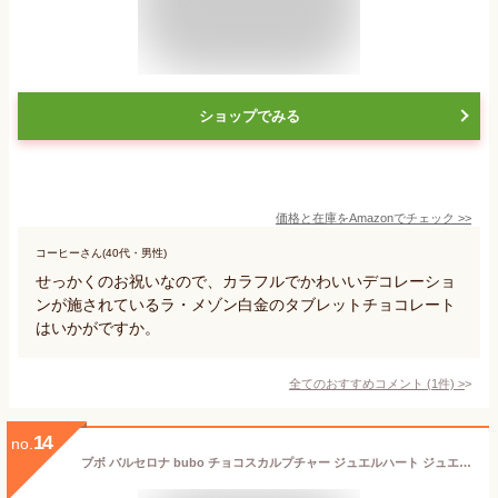
ショップでみる
価格と在庫を
Amazon
でチェック
>>
コーヒーさん(40代・男性)
せっかくのお祝いなので、カラフルでかわいいデコレーショ
ンが施されているラ・メゾン白金のタブレットチョコレート
はいかがですか。
全てのおすすめコメント
(
1
件)
>
14
no.
ブボ バルセロナ bubo チョコスカルプチャー ジュエルハート ジュエルローズ グランデ スペイン 高級チョコレート 母の日ギフト