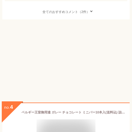
全てのおすすめコメント（2件）
4
no.
ベルギー王室御用達 ガレー チョコレート ミニバー10本入(送料込) 詰め合わせ 父の日ギフト 2026 父の日 早割 スイーツ お菓子 チョコ 個包装 小分け 会社 職場 退職 祝い 挨拶 出産 内祝い お返し 手土産 誕生日 プレゼント 有名 高級 可愛い おしゃれ 人気 お中元 ギフト