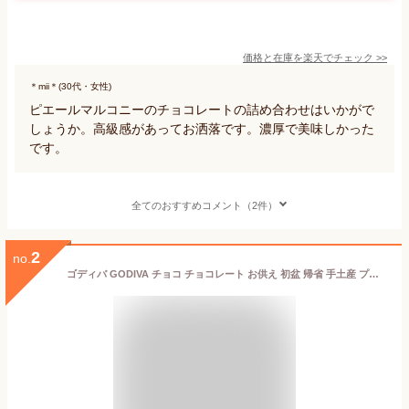
価格と在庫を
楽天
でチェック
>>
＊mii＊(30代・女性)
ピエールマルコニーのチョコレートの詰め合わせはいかがで
しょうか。高級感があってお洒落です。濃厚で美味しかった
です。
全てのおすすめコメント（2件）
2
no.
ゴディバ GODIVA チョコ チョコレート お供え 初盆 帰省 手土産 プレゼント godiva カレ ミルク 36枚 詰め合わせプレミアム スイーツ 洋菓子 内祝い 結婚祝い お誕生日 出産祝い ギフト 通販 ホワイトデー お返し