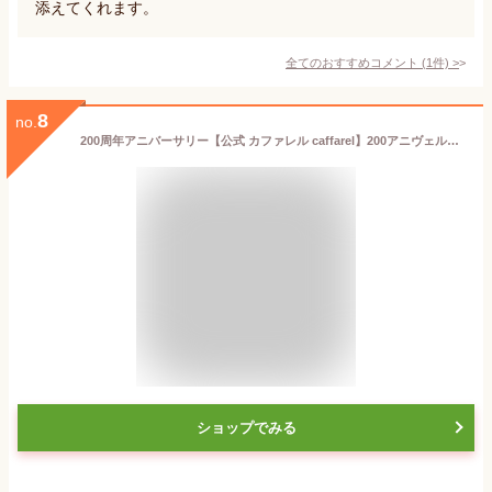
添えてくれます。
全てのおすすめコメント
(
1
件)
>
8
no.
200周年アニバーサリー【公式 カファレル caffarel】200アニヴェルサリオ ジュビレオ【 ホワイトデー お菓子 プチギフト 可愛い かわいい チョコレート 個包装 ギフト 青 缶 プレゼント おしゃれ ジャンドゥーヤ イタリア ご褒美スイーツ 】
ショップでみる