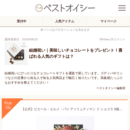
受付中
人気アイテム
マイページ
本ページはプロモーションを含みます
最終更新日：2026/06/15
56
View
25
コメント
結婚祝い｜美味しいチョコレートをプレゼント！喜
ばれる人気のギフトは？
結婚祝いにぴったりなチョコレートギフトを通販で探しています。ゴディバやリン
ツなどの定番から知る人ぞ知る人気商品まで幅広く知りたいです。高級感たっぷり
なおすすめを教えてください！
ベストオイシー編集部
Pick
Up
【公式】ピエール・エルメ・パリ アソリュティマン ド ショコラ 8個入り 高級スイーツ チョコレート ギフト 洋菓子 お取り寄せ プレゼント