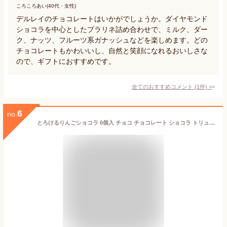
ころころあい(40代・女性)
デルレイのチョコレートはいかがでしょうか。ダイヤモンド
ショコラを中心としたプラリネ詰め合わせで、ミルク、ダー
ク、ナッツ、フルーツ系ガナッシュなどを楽しめます。どの
チョコレートもかわいいし、自然と笑顔になれるおいしさな
ので、ギフトにおすすめです。
全てのおすすめコメント
(
1
件)
>
6
no.
とろけるりんごショコラ 6個入 チョコ チョコレート ショコラ トリュフ 生チョコ 生チョコレート バレンタイン 贈り物 お土産 スイーツ 大人 ギフト プレゼント お取り寄せ りんご アップル 洋菓子 内祝い お礼 結婚祝い 出産祝い 入学祝い 卒業祝い 進学祝い