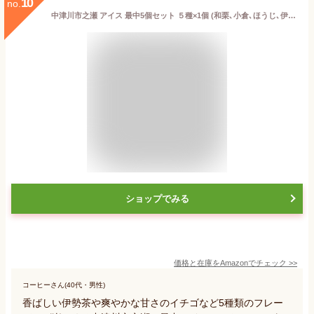
10
no.
中津川市之瀬 アイス 最中5個セット ５種×1個 (和栗､小倉､ほうじ､伊勢茶､いちご) もなか アイスクリーム ギフト モナカ プレゼント 高級
ショップでみる
価格と在庫を
Amazon
でチェック
>>
コーヒーさん(40代・男性)
香ばしい伊勢茶や爽やかな甘さのイチゴなど5種類のフレー