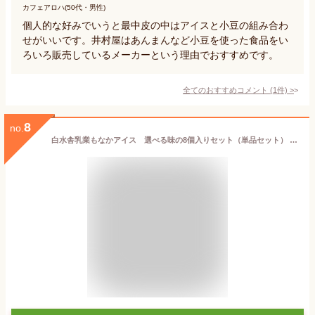
カフェアロハ(50代・男性)
個人的な好みでいうと最中皮の中はアイスと小豆の組み合わ
せがいいです。井村屋はあんまんなど小豆を使った食品をい
ろいろ販売しているメーカーという理由でおすすめです。
全てのおすすめコメント
(
1
件)
>
8
no.
白水舎乳業もなかアイス 選べる味の8個入りセット（単品セット） 宮崎県産の生乳をたっぷりと使ったミルクアイスをパリパリなもなかで包みました。ミルク味・ミルクチョコ・カフェ味・販売期間限定の各季節の味（イチゴ・抹茶・チョコレート）