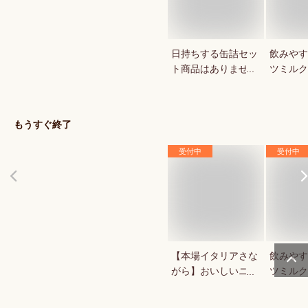
日持ちする缶詰セッ
飲みやす
ト商品はありません
ツミルク
か？
か？
もうすぐ終了
受付中
受付中
【本場イタリアさな
飲みやす
がら】おいしいニョ
ツミルク
ッキが食べたい
か？