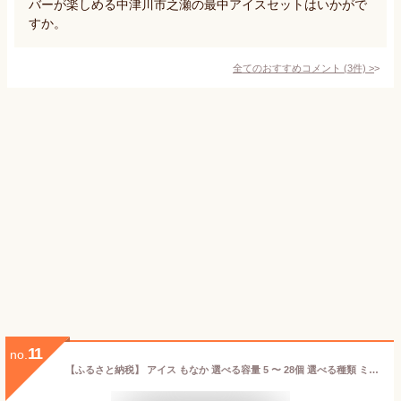
バーが楽しめる中津川市之瀬の最中アイスセットはいかがで
すか。
全てのおすすめコメント
(
3
件)
>
11
no.
【ふるさと納税】 アイス もなか 選べる容量 5 〜 28個 選べる種類 ミルク あずき 定期便 3、6回 最中 スイーツ デザート シャーベット 個包装 手作り 卵 保存料 不使用 おやつ 小分け アイスクリーム ギフト プレゼント アイスもなか モア松屋 埼玉県 羽生市