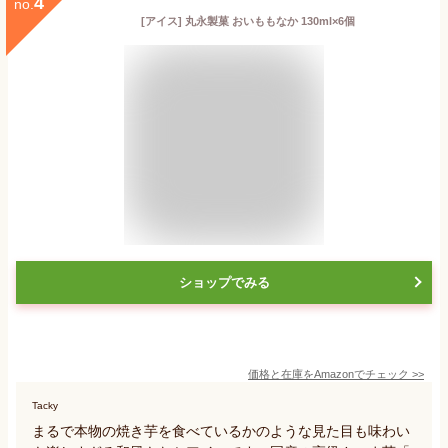
4
no.
[アイス] 丸永製菓 おいももなか 130ml×6個
ショップでみる
価格と在庫を
Amazon
でチェック
>>
Tacky
まるで本物の焼き芋を食べているかのような見た目も味わい