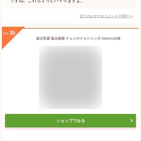
ですね。これちょっとハマりますよ。
全てのおすすめコメント
(
10
件)
>
15
no.
森永乳業 森永製菓 チョコモナカジャンボ 150ml×20個
ショップでみる