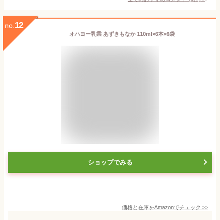
12
no.
オハヨー乳業 あずきもなか 110ml×6本×6袋
ショップでみる
価格と在庫を
Amazon
でチェック
>>