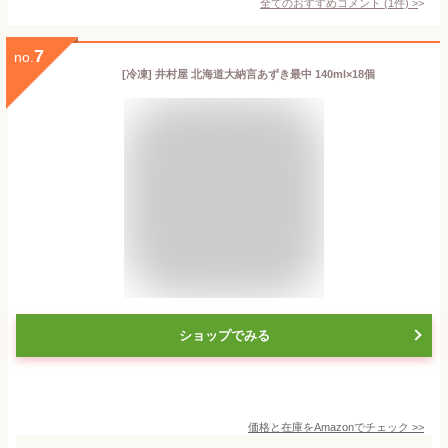
全てのおすすめコメント
(
1
件)
>
7
no.
[冷凍] 井村屋 北海道大納言あずき最中 140ml×18個
ショップでみる
価格と在庫を
Amazon
でチェック
>>