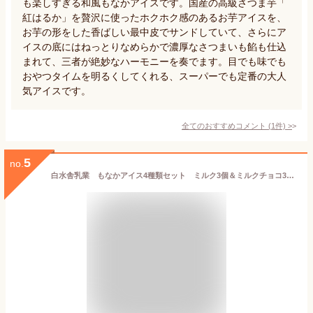
も楽しすぎる和風もなかアイスです。国産の高級さつま芋「
紅はるか」を贅沢に使ったホクホク感のあるお芋アイスを、
お芋の形をした香ばしい最中皮でサンドしていて、さらにア
イスの底にはねっとりなめらかで濃厚なさつまいも餡も仕込
まれて、三者が絶妙なハーモニーを奏でます。目でも味でも
おやつタイムを明るくしてくれる、スーパーでも定番の大人
気アイスです。
全てのおすすめコメント
(
1
件)
>
5
no.
白水舎乳業 もなかアイス4種類セット ミルク3個＆ミルクチョコ3個＆カフェ3個＆季節限定味3個（計12個入り） 白水舎もなかアイスシリーズ 南国宮崎生乳を使用 米粉もなかで包んだ手作りアイス