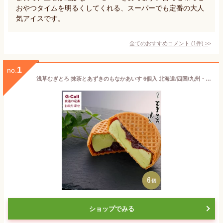
おやつタイムを明るくしてくれる、スーパーでも定番の大人
気アイスです。
全てのおすすめコメント
(
1
件)
>
1
no.
浅草むぎとろ 抹茶とあずきのもなかあいす 6個入 北海道/四国/九州・沖縄送料別 もなか モナカ 最中 アイスクリーム 和菓子 スイーツ ギフト 小豆 つぶあん
ショップでみる