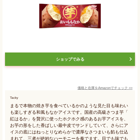
ショップでみる
価格と在庫を
Amazon
でチェック
>>
Tacky
まるで本物の焼き芋を食べているかのような見た目も味わい
も楽しすぎる和風もなかアイスです。国産の高級さつま芋「
紅はるか」を贅沢に使ったホクホク感のあるお芋アイスを、
お芋の形をした香ばしい最中皮でサンドしていて、さらにア
イスの底にはねっとりなめらかで濃厚なさつまいも餡も仕込
まれて、三者が絶妙なハーモニーを奏でます。目でも味でも