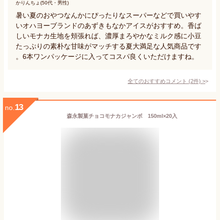
かりんちょ(50代・男性)
暑い夏のおやつなんかにぴったりなスーパーなどで買いやす
いオハヨーブランドのあずきもなかアイスがおすすめ。香ば
しいモナカ生地を頬張れば、濃厚まろやかなミルク感に小豆
たっぷりの素朴な甘味がマッチする夏大満足な人気商品です
。6本ワンパッケージに入ってコスパ良くいただけますね。
全てのおすすめコメント
(
2
件)
>
13
no.
森永製菓チョコモナカジャンボ 150ml×20入