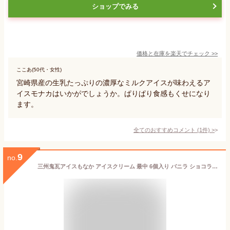
ショップでみる
価格と在庫を
楽天
でチェック
>>
ここあ(50代・女性)
宮崎県産の生乳たっぷりの濃厚なミルクアイスが味わえるア
イスモナカはいかがでしょうか。ぱりぱり食感もくせになり
ます。
全てのおすすめコメント
(
1
件)
>
9
no.
三州鬼瓦アイスもなか アイスクリーム 最中 6個入り バニラ ショコラ 抹茶 詰め合わせ スイーツ かわいい 三州鬼瓦 三州瓦 おしゃれ 食べられるお守り ゲン担ぎ 景気付け 縁起物 魔除け 厄除け インスタ映え 睨み顔 ユーモア ユニーク インパクト 贈り物 ギフト お祝い