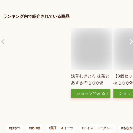
ランキング内で紹介されている商品
浅草むぎとろ 抹茶と
【3個セ
あずきのもなかあい
塩もなか
す 6個入 北海道/四
アイス【R
ショップでみる
ショッ
国/九州・沖縄送料別
もなか モナカ 最中
アイスクリーム 和菓
子 スイーツ ギフト
小豆 つぶあん
おやつ
食べ物
菓子・スイーツ
アイス・ヨーグルト
もなか