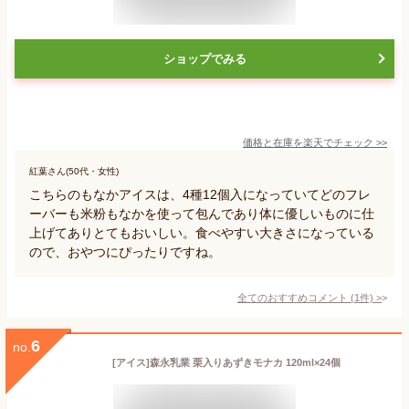
ショップでみる
価格と在庫を
楽天
でチェック
>>
紅葉さん(50代・女性)
こちらのもなかアイスは、4種12個入になっていてどのフレ
ーバーも米粉もなかを使って包んであり体に優しいものに仕
上げてありとてもおいしい。食べやすい大きさになっている
ので、おやつにぴったりですね。
全てのおすすめコメント
(
1
件)
>
6
no.
[アイス]森永乳業 栗入りあずきモナカ 120ml×24個