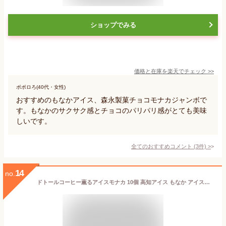
ショップでみる
価格と在庫を
楽天
でチェック
>>
ポポロろ(40代・女性)
おすすめのもなかアイス、森永製菓チョコモナカジャンボで
す。もなかのサクサク感とチョコのパリパリ感がとても美味
しいです。
全てのおすすめコメント
(
3
件)
>
14
no.
ドトールコーヒー薫るアイスモナカ 10個 高知アイス もなか アイスクリーム アイス最中 スイーツ 菓子 珈琲アイス アイス