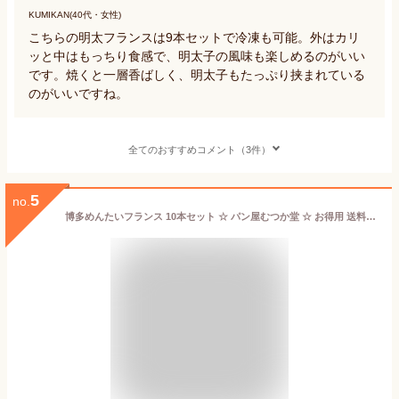
KUMIKAN(40代・女性)
こちらの明太フランスは9本セットで冷凍も可能。外はカリ
ッと中はもっちり食感で、明太子の風味も楽しめるのがいい
です。焼くと一層香ばしく、明太子もたっぷり挟まれている
のがいいですね。
全てのおすすめコメント（3件）
5
no.
博多めんたいフランス 10本セット ☆ パン屋むつか堂 ☆ お得用 送料無料 明太フランス 焼成冷凍パン グルメ 国産小麦 フランスパン ハード系 バゲット 冷凍 冷凍パン 自然解凍 長持ち 長期保存 プレゼント ギフト 父の日 母の日 おつまみ 取り寄せ まとめ買い