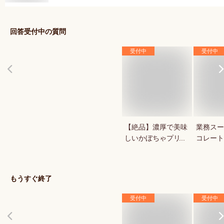
回答受付中の質問
受付中
受付中
【絶品】濃厚で美味
業務スー
しいかぼちゃプリン
コレート
が知りたい！人気の
1キロの
秋スイーツは？
菓用など
気のもの
もうすぐ終了
受付中
受付中