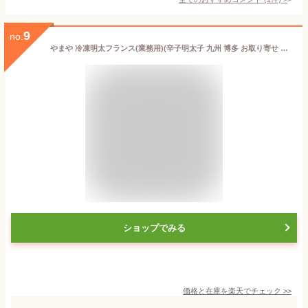
9
no.
やまや 冷凍明太フランス(業務用)(辛子明太子 九州 博多 お取り寄せ 明太フランス パン)
ショップでみる
価格と在庫を
楽天
でチェック
>>