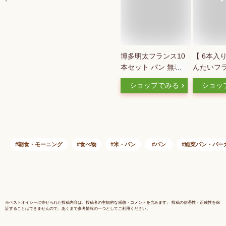
博多明太フランス10
【 6本入
本セット パン 無着
んたいフラ
色 明太子 国産 無塩
ン屋むつか
ショップでみる
ショッ
バター 特製明太バタ
料無料 明
ー ソフト フランス
セット 焼
パン 惣菜パン
グルメ 国
ランスパン
バゲット 
九州 ご当
朝食・モーニング
食べ物
米・パン
パン
総菜パン・バー
凍パン 自
持ち 長期
ゼント ギ
取り寄せ 
※
ベストオイシー
に寄せられた投稿内容は、投稿者の主観的な感想・コメントを含みます。 投稿の信憑性・正確性を保
証することはできませんので、あくまで参考情報の一つとしてご利用ください。