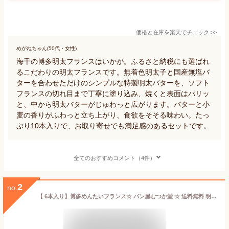
価格と在庫を
楽天
でチェック
>>
めがねちゃん(50代・女性)
海千の博多明太フランスはいかが。ふるさと納税にも選ばれ
るこだわりの明太フランスです。無着色明太子と国産無塩バ
ターを合わせただけのシンプルな特製明太バターを、ソフト
フランスの切れ目まで丁寧に塗り込み、焼くと表面はパリッ
と、中から明太バターがじゅわっと広がります。バターと小
麦の香りがふわっと立ち上がり、食欲をそそる味わい。たっ
ぷり10本入りで、お取り寄せでも満足感のあるセットです。
全てのおすすめコメント（4件）
2
no.
【 6本入り】博多めんたいフランス☆ パン屋むつか堂 ☆ 送料無料 明太フランス セット 焼成冷凍パン グルメ 国産小麦 フランスパン ハード系 バゲット めんたいこ 九州 ご当地 冷凍 冷凍パン 自然解凍 長持ち 長期保存 プレゼント ギフト 備蓄 取り寄せ まとめ買い