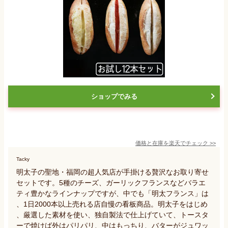
ショップでみる
価格と在庫を
楽天
でチェック
>>
Tacky
明太子の聖地・福岡の超人気店が手掛ける贅沢なお取り寄せ
セットです。5種のチーズ、ガーリックフランスなどバラエ
ティ豊かなラインナップですが、中でも「明太フランス」は
、1日2000本以上売れる店自慢の看板商品。明太子をはじめ
、厳選した素材を使い、独自製法で仕上げていて、トースタ
ーで焼けば外はパリパリ、中はもっちり、バターがジュワッ