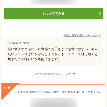
ショップでみる
価格と在庫を
楽天
でチェック
>>
ここあ(50代・女性)
軽いザクザクふわふわ食感でお子さまでも食べやすい、めん
たいフランスはいかがでしょうか。トースターで軽く焼くと
焼きたての味わいが堪能できます。
全てのおすすめコメント（2件）
6
no.
やまや 冷凍明太フランス(辛子明太子 九州 博多 お取り寄せ 明太フランス パン)