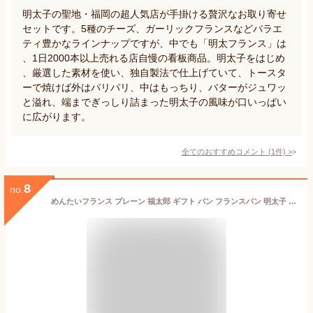
明太子の聖地・福岡の超人気店が手掛ける贅沢なお取り寄せ
セットです。5種のチーズ、ガーリックフランスなどバラエ
ティ豊かなラインナップですが、中でも「明太フランス」は
、1日2000本以上売れる店自慢の看板商品。明太子をはじめ
、厳選した素材を使い、独自製法で仕上げていて、トースタ
ーで焼けば外はパリパリ、中はもっちり、バターがジュワッ
と溢れ、端までぎっしり詰まった明太子の風味が口いっぱい
に広がります。
全てのおすすめコメント
(
1
件)
>
8
no.
めんたいフランス プレーン 福太郎 ギフト パン フランスパン 明太子 お土産 博多 福岡 福岡 母の日 卒業祝い 合格祝い 入学祝い 春ギフト 送別会 退職祝い 就職祝い お花見 ピクニック