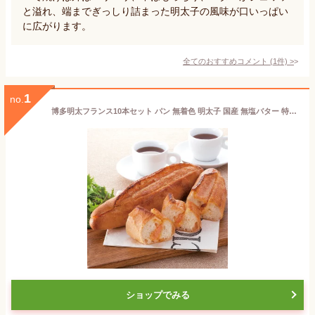
と溢れ、端までぎっしり詰まった明太子の風味が口いっぱい
に広がります。
全てのおすすめコメント
(
1
件)
>
1
no.
博多明太フランス10本セット パン 無着色 明太子 国産 無塩バター 特製明太バター ソフト フランスパン 惣菜パン
ショップでみる