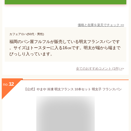
価格と在庫を
楽天
でチェック
>>
カフェアロハ(50代・男性)
福岡のパン屋フルフルが販売している明太フランスパンです
。サイズはトースターに入る16㎝です。明太が端から端まで
びっしり入っています。
全てのおすすめコメント
(
1
件)
>
12
no.
【公式】やまや 冷凍 明太フランス 10本セット 明太子 フランスパン