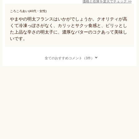
価格と在庫を
楽天
でチェック
>>
ころころあい(40代・女性)
やまやの明太フランスはいかがでしょうか。クオリティが高
くて冷凍っぽさがなく、カリッとサクッ食感と、ピリッとし
た上品な辛さの明太子に、濃厚なバターのコクあって美味し
いです。
全てのおすすめコメント（3件）