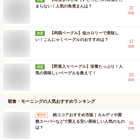
まらない！人気の角煮まんは？
22
回答
【蒟蒻ベーグル】低カロリーで美味し
決定
い！こんにゃくベーグルのおすすめは？
17
回答
【野菜入りベーグル】栄養たっぷり！人
決定
気の美味しいベーグルを教えて！
23
回答
朝食・モーニング
の人気おすすめランキング
純ココアおすすめ市販｜カルディや業
受付中
務スーパーなどで買える安い美味しい人気のもの
35
は？
回答