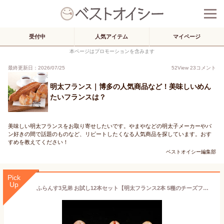
受付中
人気アイテム
マイページ
本ページはプロモーションを含みます
最終更新日：2026/07/25
52
View
23
コメント
明太フランス｜博多の人気商品など！美味しいめん
たいフランスは？
美味しい明太フランスをお取り寄せしたいです。やまやなどの明太子メーカーやパ
ン好きの間で話題のものなど、リピートしたくなる人気商品を探しています。おす
すめを教えてください！
ベストオイシー編集部
Pick
Up
ふらんす3兄弟 お試し12本セット【明太フランス2本 5種のチーズフランス2本 ガーリックフランス2本 フルフルバゲット6本 フランスパン】