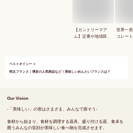
【カントリーマア
世界一美
ム】定番や地域限定
コレート
商品など！人気のカ
やチョコ
ントリーマアムは？
当に美味
おすすす
ください
ベストオイシー
明太フランス｜博多の人気商品など！美味しいめんたいフランスは？
Our Vision
-「美味しい」の形はさまざま、みんなで探そう-
食材から始まり、食材を調理する器具、盛り付ける器、食卓を
囲うみんなの笑顔が美味しい食べ物を完成させます。