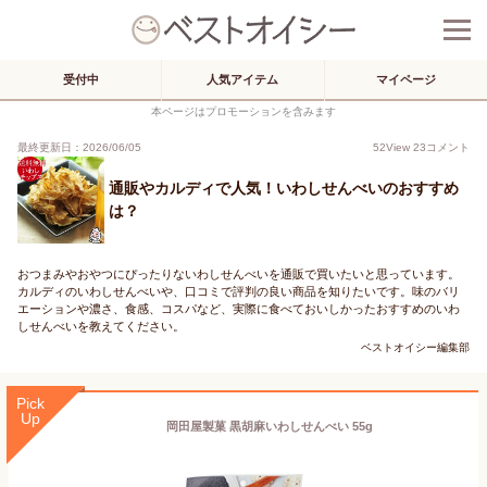
受付中
人気アイテム
マイページ
本ページはプロモーションを含みます
最終更新日：2026/06/05
52
View
23
コメント
通販やカルディで人気！いわしせんべいのおすすめ
は？
おつまみやおやつにぴったりないわしせんべいを通販で買いたいと思っています。
カルディのいわしせんべいや、口コミで評判の良い商品を知りたいです。味のバリ
エーションや濃さ、食感、コスパなど、実際に食べておいしかったおすすめのいわ
しせんべいを教えてください。
ベストオイシー編集部
Pick
Up
岡田屋製菓 黒胡麻いわしせんべい 55g