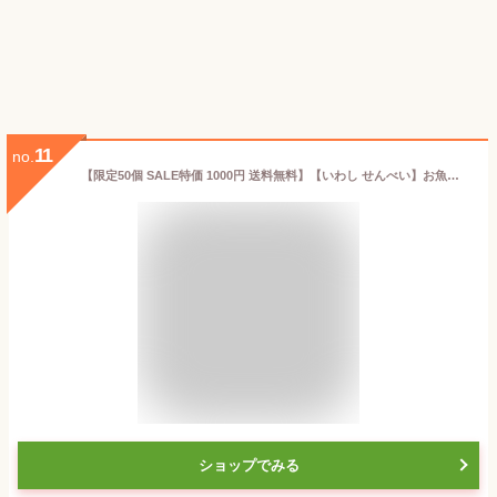
11
no.
【限定50個 SALE特価 1000円 送料無料】【いわし せんべい】お魚せんべい 5g×3袋 （いわし ちりめん むきえび）高齢者 おやつ カルシウム 健康 魚 せんべい 詰合せ おさかなせんべい 煎餅 こども おいしい シニア 無添加 カルシウム 健康 国産 小豆島【一ノ蔵】
ショップでみる