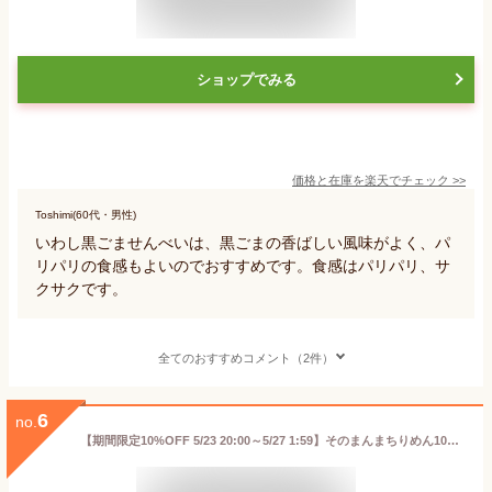
ショップでみる
価格と在庫を
楽天
でチェック
>>
Toshimi(60代・男性)
いわし黒ごませんべいは、黒ごまの香ばしい風味がよく、パ
リパリの食感もよいのでおすすめです。食感はパリパリ、サ
クサクです。
全てのおすすめコメント（2件）
6
no.
【期間限定10%OFF 5/23 20:00～5/27 1:59】そのまんまちりめん10g×10個 送料無料 国内産ちりめん 無添加食品 毎日食べるおさかな習慣 お年寄りやお子様のおやつに 高たんぱく EPA DHA 薄焼き ちりめん せんべい Ca補給 カルシウム不足に 珍味 オカベ お買い物マラソン