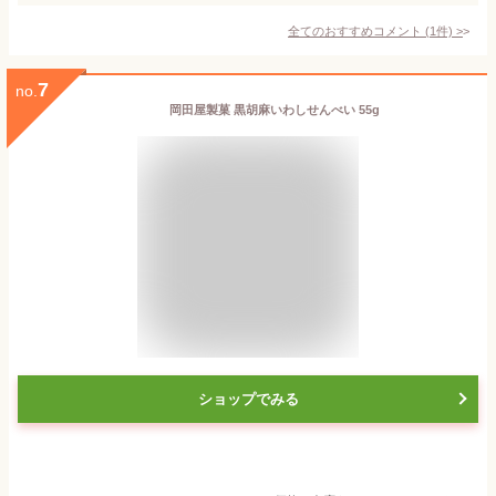
全てのおすすめコメント
(
1
件)
>
7
no.
岡田屋製菓 黒胡麻いわしせんべい 55g
ショップでみる