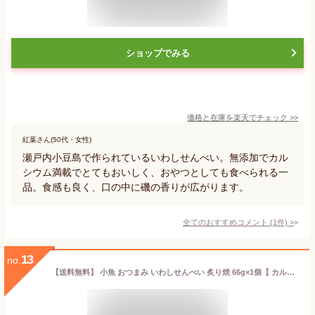
ショップでみる
価格と在庫を
楽天
でチェック
>>
紅葉さん(50代・女性)
瀬戸内小豆島で作られているいわしせんべい。無添加でカル
シウム満載でとてもおいしく、おやつとしても食べられる一
品。食感も良く、口の中に磯の香りが広がります。
全てのおすすめコメント
(
1
件)
>
13
no.
【送料無料】 小魚 おつまみ いわしせんべい 炙り焼 66g×1個【 カルシウムたっぷりの小魚 おやつ 】 珍味 薄焼きいわし 煎餅 おやつ 珍味 せんべい 酒のつまみ つまみ いわし煎餅 イワシせんべい イワシ煎餅 おせんべい 骨せんべい プチギフト