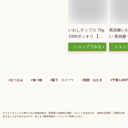
いわしチップス 75g
黒胡麻い
1000ポッキリ 【 ゆ
い 黒胡麻
うパケ送料無料 】お
んべい 国
ショップでみる
ショッ
つまみ サクサクいわ
し 栄養機
し スナック カルシ
ルシウム 1
ウム 小魚 珍味 おや
つ 駄菓子 鰯煎餅メ
ール便送料無料 お試
し ポイント消化
おつまみ
食べ物
菓子・スイーツ
煎餅・おかき
予算1,00
※
ベストオイシー
に寄せられた投稿内容は、投稿者の主観的な感想・コメントを含みます。 投稿の信憑性・正確性を保
証することはできませんので、あくまで参考情報の一つとしてご利用ください。