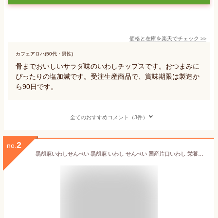
価格と在庫を
楽天
でチェック
>>
カフェアロハ(50代・男性)
骨までおいしいサラダ味のいわしチップスです。おつまみに
ぴったりの塩加減です。受注生産商品で、賞味期限は製造か
ら90日です。
全てのおすすめコメント（3件）
2
no.
黒胡麻いわしせんべい 黒胡麻 いわし せんべい 国産片口いわし 栄養機能食品 カルシウム 1袋550mg