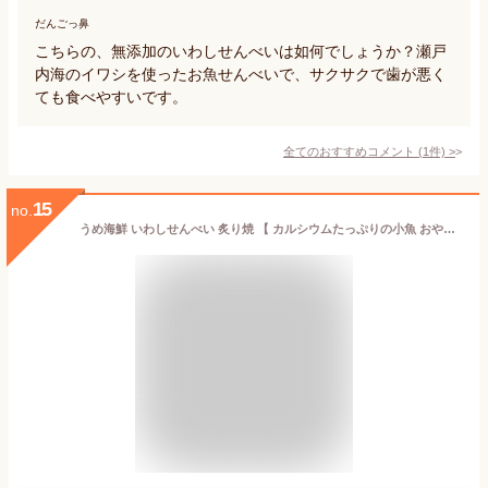
だんごっ鼻
こちらの、無添加のいわしせんべいは如何でしょうか？瀬戸
内海のイワシを使ったお魚せんべいで、サクサクで歯が悪く
ても食べやすいです。
全てのおすすめコメント
(
1
件)
>
15
no.
うめ海鮮 いわしせんべい 炙り焼 【 カルシウムたっぷりの小魚 おやつ 】 おつまみ 薄焼きいわし 鰯せんべい 煎餅 せんべい 酒のつまみ つまみ いわし煎餅 (66g×1個, ほんのり甘い)