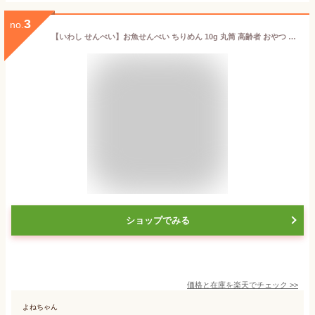
3
no.
【いわし せんべい】お魚せんべい ちりめん 10g 丸筒 高齢者 おやつ いわし 魚 せんべい おさかなせんべい せんべい 煎餅 瀬戸内 瀬戸内海 お菓子 おかし こども 園 おいしい シニア 無添加 カルシウム 健康 グルテンフリー 国産 小豆島【一ノ蔵】
ショップでみる
価格と在庫を
楽天
でチェック
>>
よねちゃん