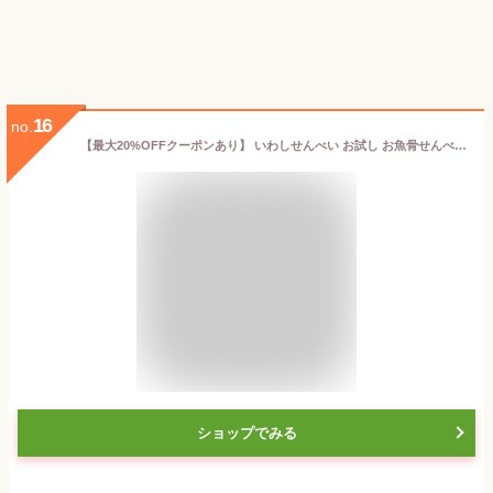
16
no.
【最大20%OFFクーポンあり】 いわしせんべい お試し お魚骨せんべい 人気のせんべい 煎餅 子供 酒の肴 小いわし 鰯 カルシウム 小魚 おやつ 骨せんべい 薄焼き 栄養 うすやき お取り寄せ 送料無料 送料込み 贈り物 お祝い お礼 実用的 イワシせんべい
ショップでみる