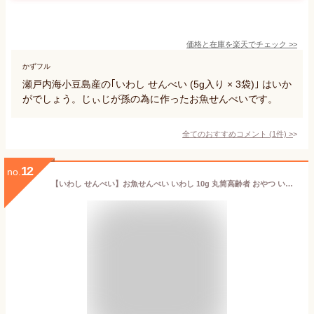
価格と在庫を
楽天
でチェック
>>
かずフル
瀬戸内海小豆島産の｢いわし せんべい (5g入り × 3袋)｣ はいか
がでしょう。じぃじが孫の為に作ったお魚せんべいです。
全てのおすすめコメント
(
1
件)
>
12
no.
【いわし せんべい】お魚せんべい いわし 10g 丸筒高齢者 おやつ いわし 魚 せんべい おさかなせんべい せんべい 煎餅 瀬戸内 瀬戸内海 お菓子 おかし こども 園 おいしい シニア 無添加 カルシウム 健康 グルテンフリー 国産 小豆島【一ノ蔵】