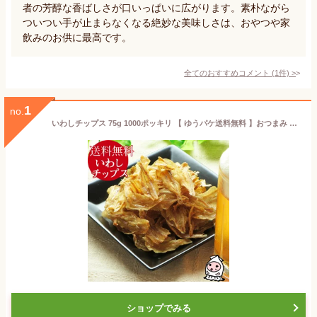
者の芳醇な香ばしさが口いっぱいに広がります。素朴ながら
ついつい手が止まらなくなる絶妙な美味しさは、おやつや家
飲みのお供に最高です。
全てのおすすめコメント
(
1
件)
>
1
no.
いわしチップス 75g 1000ポッキリ 【 ゆうパケ送料無料 】おつまみ サクサクいわし スナック カルシウム 小魚 珍味 おやつ 駄菓子 鰯煎餅メール便送料無料 お試し ポイント消化
ショップでみる