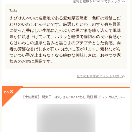
価格と在庫を
Amazon
でチェック
>>
Tacky
えびせんべいの名産地である愛知県西尾市一色町の老舗こだ
わりのいわしせんべいです。厳選したいわしのすり身を贅沢
に使った香ばしい生地にたっぷりの黒ごまを練り込んで風味
豊かに焼き上げていて、パリッと軽快で歯切れの良い食感か
らはいわしの濃厚な旨みと黒ごまのプチプチとした食感、両
者の芳醇な香ばしさが口いっぱいに広がります。素朴ながら
ついつい手が止まらなくなる絶妙な美味しさは、おやつや家
飲みのお供に最高です。
全てのおすすめコメント
(
1
件)
>
8
no.
【土佐産直】 明太子 いわしせんべい いわし 煎餅 鰯 イワシ めんたいこ 高知 土佐 酒のおつまみ 酒の肴 晩酌 せんべい お菓子 乾き物 魚せんべい スナック カルシウム 御中元 御歳暮 贈答 ギフト メッセージカード無料【常温便】[ヤマト発送]