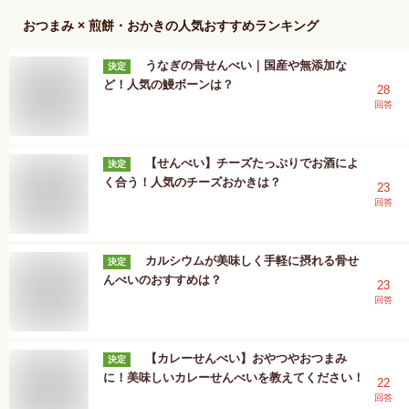
おつまみ × 煎餅・おかき
の人気おすすめランキング
うなぎの骨せんべい｜国産や無添加な
決定
ど！人気の鰻ボーンは？
28
回答
【せんべい】チーズたっぷりでお酒によ
決定
く合う！人気のチーズおかきは？
23
回答
カルシウムが美味しく手軽に摂れる骨せ
決定
んべいのおすすめは？
23
回答
【カレーせんべい】おやつやおつまみ
決定
に！美味しいカレーせんべいを教えてください！
22
回答