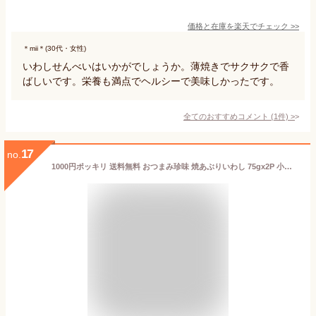
価格と在庫を
楽天
でチェック
>>
＊mii＊(30代・女性)
いわしせんべいはいかがでしょうか。薄焼きでサクサクで香
ばしいです。栄養も満点でヘルシーで美味しかったです。
全てのおすすめコメント
(
1
件)
>
17
no.
1000円ポッキリ 送料無料 おつまみ珍味 焼あぶりいわし 75gx2P 小魚 カルシウム おやつ 食品 お買い物マラソン 買い回り ポイント消化 イワシせんべい 鰯 鰮 炙り 焼き イワシ 海鮮 肴 不揃い 訳あり 買いまわり KM