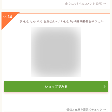
全てのおすすめコメント
(
1
件)
>
14
no.
【いわし せんべい】お魚せんべい いわし 8g×2袋 高齢者 おやつ カルシウム 健康 魚 おさかなせんべい 煎餅 瀬戸内 瀬戸内海 お菓子 おかし こども 園 おいしい シニア 無添加 カルシウム 健康 グルテンフリー 国産 小豆島【一ノ蔵】
ショップでみる
価格と在庫を
楽天
でチェック
>>