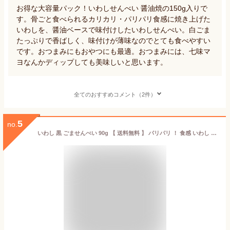
お得な大容量パック！いわしせんべい 醤油焼の150g入りで
す。骨ごと食べられるカリカリ・パリパリ食感に焼き上げた
いわしを、醤油ベースで味付けしたいわしせんべい。白ごま
たっぷりで香ばしく、味付けが薄味なのでとても食べやすい
です。おつまみにもおやつにも最適。おつまみには、七味マ
ヨなんかディップしても美味しいと思います。
全てのおすすめコメント（2件）
5
no.
いわし 黒 ごませんべい 90g 【 送料無料 】 パリパリ ！ 食感 いわし せんべい 保存料 着色料 無添加 珍味 おつまみ 人気