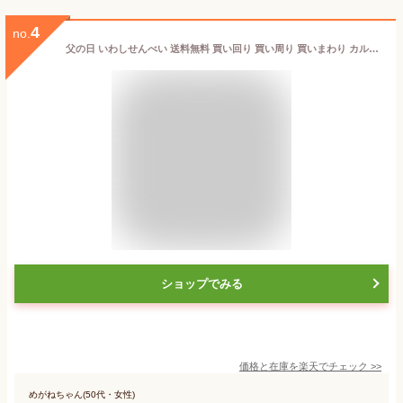
4
no.
父の日 いわしせんべい 送料無料 買い回り 買い周り 買いまわり カルシウム パリパリ たっぷり150g おやつ おつまみ ポイント消化 バーベキュー プレゼント 実用的 h50h 内祝 祝
ショップでみる
価格と在庫を
楽天
でチェック
>>
めがねちゃん(50代・女性)