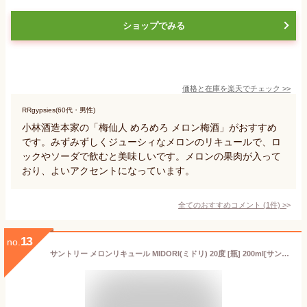
ショップでみる
価格と在庫を
楽天
でチェック
>>
RRgypsies(60代・男性)
小林酒造本家の「梅仙人 めろめろ メロン梅酒」がおすすめ
です。みずみずしくジューシィなメロンのリキュールで、ロ
ックやソーダで飲むと美味しいです。メロンの果肉が入って
おり、よいアクセントになっています。
全てのおすすめコメント
(
1
件)
>
13
no.
サントリー メロンリキュール MIDORI(ミドリ) 20度 [瓶] 200ml[サントリー アメリカ リキュール YMIBNU]ギフト プレゼント 贈り物 お祝い 内祝い お返し 誕生日プレゼント 父の日 敬老の日