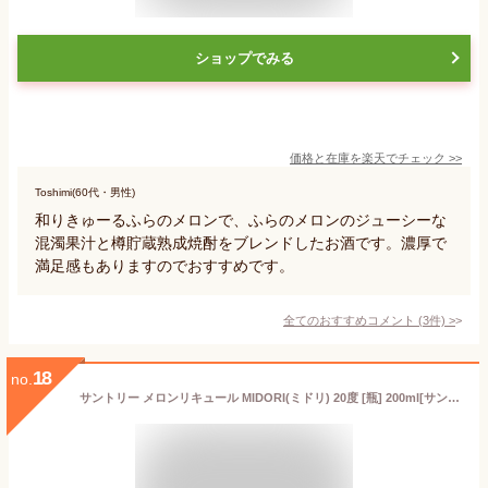
ショップでみる
価格と在庫を
楽天
でチェック
>>
Toshimi(60代・男性)
和りきゅーるふらのメロンで、ふらのメロンのジューシーな
混濁果汁と樽貯蔵熟成焼酎をブレンドしたお酒です。濃厚で
満足感もありますのでおすすめです。
全てのおすすめコメント
(
3
件)
>
18
no.
サントリー メロンリキュール MIDORI(ミドリ) 20度 [瓶] 200ml[サントリー アメリカ リキュール YMIBNU]ギフト プレゼント 贈り物 お祝い 内祝い お返し 誕生日プレゼント 父の日 敬老の日