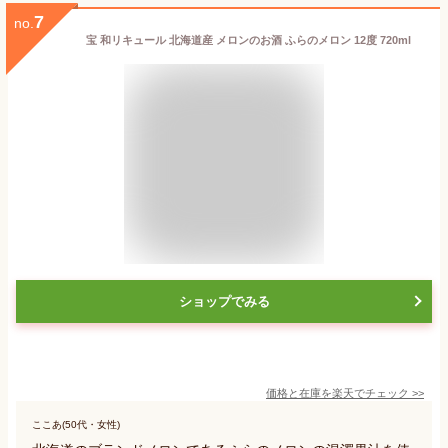
7
no.
宝 和リキュール 北海道産 メロンのお酒 ふらのメロン 12度 720ml
ショップでみる
価格と在庫を
楽天
でチェック
>>
ここあ(50代・女性)