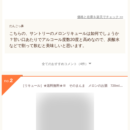
価格と在庫を
楽天
でチェック
>>
だんごっ鼻
こちらの、サントリーのメロンリキュールは如何でしょうか
？甘い口あたりでアルコール度数20度と高めなので、炭酸水
などで割って飲むと美味しいと思います。
全てのおすすめコメント（4件）
2
no.
［リキュール］★送料無料★※ そのまんま メロンのお酒 720ml 1本 （メイリ・めいり）明利酒造