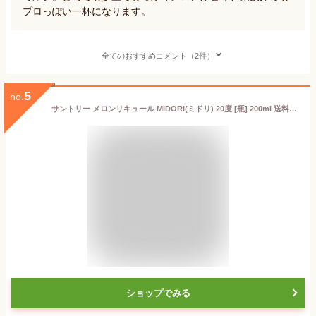
プロっぽい一杯になります。
全てのおすすめコメント（2件）
5
no.
サントリー メロンリキュール MIDORI(ミドリ) 20度 [瓶] 200ml 送料無料(本州のみ) [サントリー アメリカ リキュール YMIBNU]ギフト プレゼント 贈り物 お祝い 内祝い お返し 誕生日プレゼント 父の日 敬老の日
ショップでみる