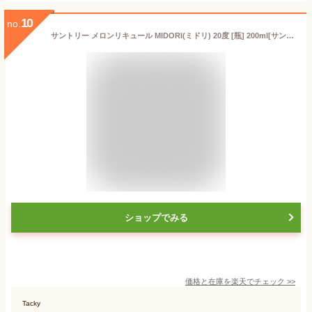
10
no.
サントリー メロンリキュール MIDORI(ミドリ) 20度 [瓶] 200ml[サントリー アメリカ リキュール YMIBNU]ギフト プレゼント 贈り物 お祝い 内祝い お返し 誕生日プレゼント 父の日 敬老の日
ショップでみる
価格と在庫を
楽天
でチェック
>>
Tacky