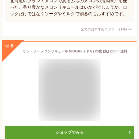
北海道のブランドメロンであるふらのメロンの混濁果汁を使
った、香り豊かなメロンリキュールはいかがでしょうか。ロ
ックだけではなくソーダやミルクで割るのもおすすめです。
全てのおすすめコメント
(
1
件)
>
8
no.
サントリー メロンリキュール MIDORI(ミドリ) 20度 [瓶] 200ml 送料無料(本州のみ) [サントリー アメリカ リキュール YMIBNU]ギフト プレゼント 贈り物 お祝い 内祝い お返し 誕生日プレゼント 父の日 敬老の日
ショップでみる