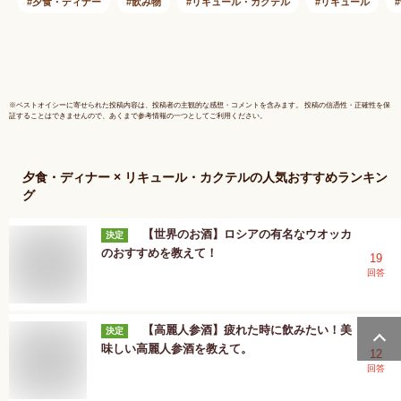
い 内祝い お返し 誕
夕食・ディナー
飲み物
リキュール・カクテル
リキュール
生日プレゼント 父の
日 敬老の日
※
ベストオイシー
に寄せられた投稿内容は、投稿者の主観的な感想・コメントを含みます。 投稿の信憑性・正確性を保
証することはできませんので、あくまで参考情報の一つとしてご利用ください。
夕食・ディナー × リキュール・カクテル
の人気おすすめランキン
グ
【世界のお酒】ロシアの有名なウオッカ
決定
のおすすめを教えて！
19
回答
【高麗人参酒】疲れた時に飲みたい！美
決定
味しい高麗人参酒を教えて。
12
回答