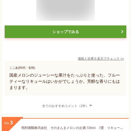
ショップでみる
価格と在庫を
楽天
でチェック
>>
ここあ(50代・女性)
国産メロンのジューシーな果汁をたっぷりと使った、フルー
ティーなリキュールはいかがでしょうか。芳醇な香りにもは
まります。
全てのおすすめコメント（2件）
3
no.
明利酒類株式会社 そのまんまメロンのお酒 720ml 7度 リキュール メロン 果汁たっぷり ギフト 贈り物 お誕生日 御礼 御祝 母の日 父の日 感謝 ホワイトデー