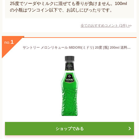
25度でソーダやミルクに混ぜても香りが負けません。100ml
の小瓶はワンコイン以下で、お試しにぴったりです。
全てのおすすめコメント
(
1
件)
>
1
no.
サントリー メロンリキュール MIDORI(ミドリ) 20度 [瓶] 200ml 送料無料(本州のみ) [サントリー アメリカ リキュール YMIBNU]ギフト プレゼント 贈り物 お祝い 内祝い お返し 誕生日プレゼント 父の日 敬老の日
ショップでみる