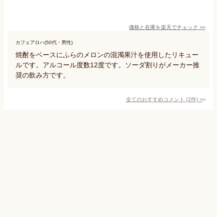
価格と在庫を
楽天
でチェック
>>
カフェアロハ(50代・男性)
焼酎をベースにふらのメロンの混濁果汁を使用したリキュー
ルです。アルコール度数12度です。ソーダ割りがメーカー推
奨の飲み方です。
全てのおすすめコメント
(
2
件)
>