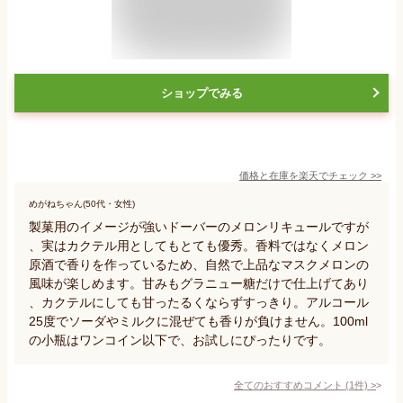
ショップでみる
価格と在庫を
楽天
でチェック
>>
めがねちゃん(50代・女性)
製菓用のイメージが強いドーバーのメロンリキュールですが
、実はカクテル用としてもとても優秀。香料ではなくメロン
原酒で香りを作っているため、自然で上品なマスクメロンの
風味が楽しめます。甘みもグラニュー糖だけで仕上げてあり
、カクテルにしても甘ったるくならずすっきり。アルコール
25度でソーダやミルクに混ぜても香りが負けません。100ml
の小瓶はワンコイン以下で、お試しにぴったりです。
全てのおすすめコメント
(
1
件)
>