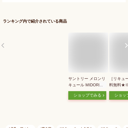
ランキング内で紹介されている商品
サントリー メロンリ
［リキュ
キュール MIDORI(ミ
料無料★
ドリ) 20度 [瓶]
んま メ
ショップでみる
ショッ
200ml 送料無料(本州
酒 720
のみ) [サントリー ア
（メイリ
メリカ リキュール
明利酒造
YMIBNU]ギフト プレ
ゼント 贈り物 お祝