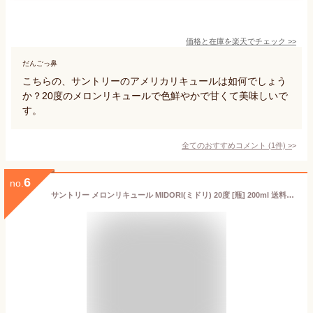
価格と在庫を
楽天
でチェック
>>
だんごっ鼻
こちらの、サントリーのアメリカリキュールは如何でしょう
か？20度のメロンリキュールで色鮮やかで甘くて美味しいで
す。
全てのおすすめコメント
(
1
件)
>
6
no.
サントリー メロンリキュール MIDORI(ミドリ) 20度 [瓶] 200ml 送料無料(本州のみ) [サントリー アメリカ リキュール YMIBNU]ギフト プレゼント 贈り物 お祝い 内祝い お返し 誕生日プレゼント 父の日 敬老の日