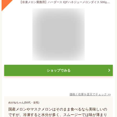
【冷凍メロン業務用】ハーダース IQFハネジューメロンダイス 500g メロン ダイスカット フルーツ 果物 カットフルーツ 業務用食材 スイーツ デザート トッピング 冷凍果物 ドリンク 冷凍 スムージー ミックスジュース 業務用 家庭用 大容量 お買い得
ショップでみる
価格と在庫を
楽天
でチェック
>>
めがねちゃん(50代・女性)
国産メロンやマスクメロンはそのまま食べるなら美味しいの
ですが、冷凍すると水分が多く、スムージーでは味が薄まり