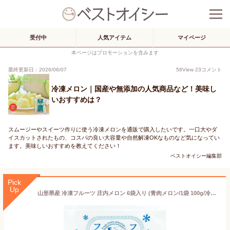
受付中
人気アイテム
マイページ
本ページはプロモーションを含みます
最終更新日：2026/06/07
58
View
23
コメント
冷凍メロン｜国産や無添加の人気商品など！美味し
いおすすめは？
スムージーやスイーツ作りに使う冷凍メロンを通販で購入したいです。一口大やダ
イスカットされたもの、コスパの良い大容量や自然解凍OKなものなど気になってい
ます。美味しいおすすめを教えてください！
ベストオイシー編集部
Pick
Up
山形県産 冷凍フルーツ 庄内メロン 6袋入り (青肉メロン/1袋 100g/冷凍品) 国産 個包装 フローズンフルーツ フルフル 無添加 無着色 果物 フルーツ お取り寄せ