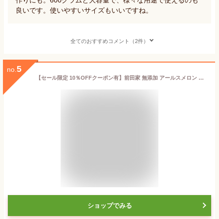
良いです。使いやすいサイズもいいですね。
全てのおすすめコメント（2件）
5
no.
【セール限定 10％OFFクーポン有】前田家 無添加 アールスメロン 冷凍 国産 鹿児島県産 種 ワタ 皮なし カット スライス マスクメロン めろん 青肉 果物 果実 フルーツ お徳用 家庭用 業務用 買い回り 買回り 熱中症対策 義務化 屋外 作業 熱中症 職場 熱中症グッズ
ショップでみる