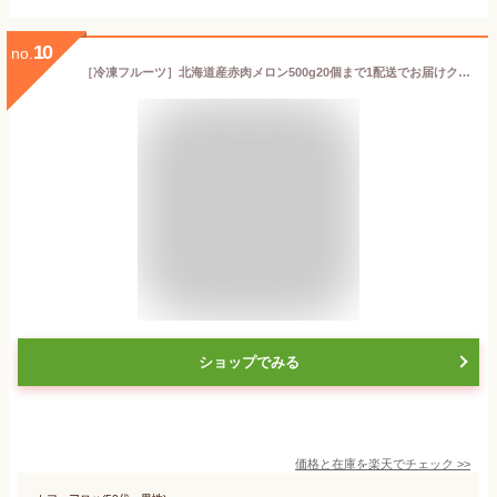
10
no.
［冷凍フルーツ］北海道産赤肉メロン500g20個まで1配送でお届けクール便［冷凍］にてお届け【1～2営業日以内に出荷】ヨナナスメーカーやヨナナス アイスクリームなどにも最適♪
ショップでみる
価格と在庫を
楽天
でチェック
>>