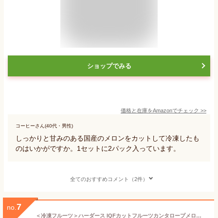
ショップでみる
価格と在庫を
Amazon
でチェック
>>
コーヒーさん(40代・男性)
しっかりと甘みのある国産のメロンをカットして冷凍したも
のはいかがですか。1セットに2パック入っています。
全てのおすすめコメント（2件）
7
no.
＜冷凍フルーツ＞ハーダース IQFカットフルーツカンタロープメロンチャンク500g【お好きな組み合わせ】4袋以上でご注文ください！本州は送料無料でこの価格！メロン めろん オレンジ色 冷凍 冷凍食品 フルーツ 果物 果実 デザート アイス フローズン 業務用