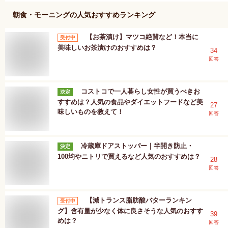
朝食・モーニング
の人気おすすめランキング
【お茶漬け】マツコ絶賛など！本当に
受付中
美味しいお茶漬けのおすすめは？
34
回答
コストコで一人暮らし女性が買うべきお
決定
すすめは？人気の食品やダイエットフードなど美
27
味しいものを教えて！
回答
冷蔵庫ドアストッパー｜半開き防止・
決定
100均やニトリで買えるなど人気のおすすめは？
28
回答
【減トランス脂肪酸バターランキン
受付中
グ】含有量が少なく体に良さそうな人気のおすす
39
めは？
回答