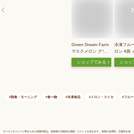
Green Dream Farm
冷凍フルー
マスクメロン グリー
ロン 4袋 
ン 業務向け
冷凍 果物
ショップでみる
ショッ
500g（一口大にカッ
み 使いや
トした冷凍高級マス
トフルーツ
クメロン）【冷凍品
ズ デザー
同梱不可）（代引不
ットフルー
可）（送料無料）
ルーツ ス
IQF 青肉 カットメロ
デトック
朝食・モーニング
食べ物
冷凍食品
メロン・スイカ
フルー
ン 冷凍 デザート ス
ー NORU
イーツ IQF
※
ベストオイシー
に寄せられた投稿内容は、投稿者の主観的な感想・コメントを含みます。 投稿の信憑性・正確性を保