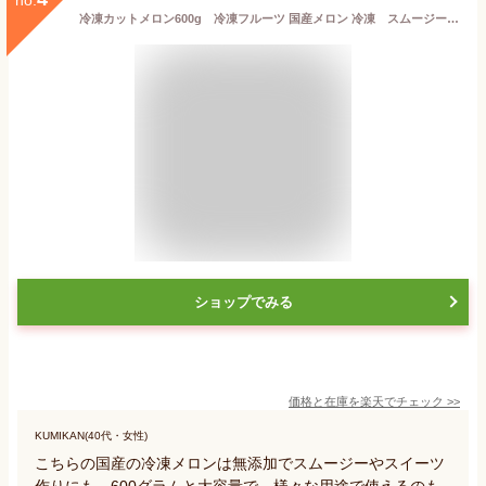
冷凍カットメロン600g 冷凍フルーツ 国産メロン 冷凍 スムージー フルーツ 野菜 ギフト 出産祝い 内祝い 無添加 ビーガン 置き換え プレゼント ダイエット ファスティング コールドプレスジュース
ショップでみる
価格と在庫を
楽天
でチェック
>>
KUMIKAN(40代・女性)
こちらの国産の冷凍メロンは無添加でスムージーやスイーツ
作りにも。600グラムと大容量で、様々な用途で使えるのも