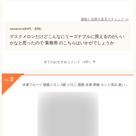
価格と在庫を
楽天
でチェック
>>
nanacoco(40代・女性)
マスクメロンだけどこんなにリーズナブルに買えるのがいい
かなと思ったので 業務用 のこちらはいかがでしょうか
全てのおすすめコメント（4件）
2
no.
冷凍フルーツ 国産メロン 4袋 メロン 国産 冷凍 果物 カット済み 使いやすい カットフルーツ 一口サイズ デザート 冷凍カットフルーツ 国産フルーツ スムージー デトックスウォーター NORUCA