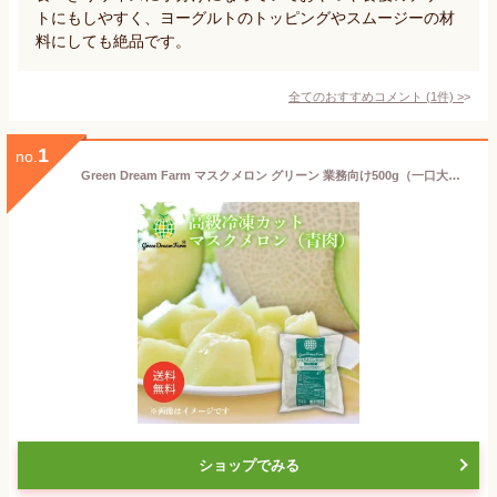
トにもしやすく、ヨーグルトのトッピングやスムージーの材
料にしても絶品です。
全てのおすすめコメント
(
1
件)
>
1
no.
Green Dream Farm マスクメロン グリーン 業務向け500g（一口大にカットした冷凍高級マスクメロン）【冷凍品同梱不可）（代引不可）（送料無料） IQF 青肉 カットメロン 冷凍 デザート スイーツ IQF
ショップでみる