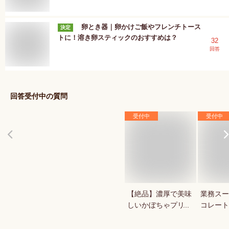
卵とき器｜卵かけご飯やフレンチトース
決定
トに！溶き卵スティックのおすすめは？
32
回答
回答受付中の質問
受付中
受付中
【絶品】濃厚で美味
業務スー
しいかぼちゃプリン
コレート
が知りたい！人気の
1キロの
秋スイーツは？
菓用など