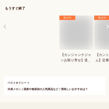
気のもの
もうすぐ終了
受付中
受付中
【カンジャンケジャ
【カント
ンお取り寄せ】濃厚
ム】定番
で美味しい！渡り蟹
商品など
の醤油漬けのおすす
ントリー
めは？
ベストオイシー
冷凍メロン｜国産や無添加の人気商品など！美味しいおすすめは？