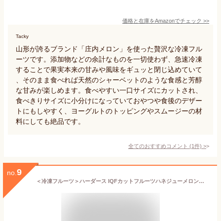
価格と在庫を
Amazon
でチェック
>>
Tacky
山形が誇るブランド「庄内メロン」を使った贅沢な冷凍フル
ーツです。添加物などの余計なものを一切使わず、急速冷凍
することで果実本来の甘みや風味をギュッと閉じ込めていて
、そのまま食べれば天然のシャーベットのような食感と芳醇
な甘みが楽しめます。食べやすい一口サイズにカットされ、
食べきりサイズに小分けになっていておやつや食後のデザー
トにもしやすく、ヨーグルトのトッピングやスムージーの材
料にしても絶品です。
全てのおすすめコメント
(
1
件)
>
9
no.
＜冷凍フルーツ＞ハーダース IQFカットフルーツハネジューメロンダイス500g【お好きな組み合わせ】4袋以上でご注文ください本州は送料無料でこの価格！メロン めろん 緑色 冷凍 冷凍食品 フルーツ 果物 デザート フローズン 業務用