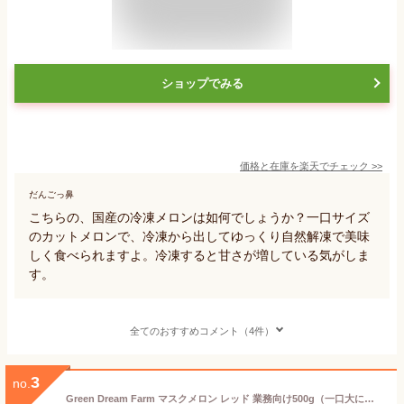
ショップでみる
価格と在庫を
楽天
でチェック
>>
だんごっ鼻
こちらの、国産の冷凍メロンは如何でしょうか？一口サイズ
のカットメロンで、冷凍から出してゆっくり自然解凍で美味
しく食べられますよ。冷凍すると甘さが増している気がしま
す。
全てのおすすめコメント（4件）
3
no.
Green Dream Farm マスクメロン レッド 業務向け500g（一口大にカットした冷凍高級マスクメロン）【冷凍品同梱不可）（代引不可）（送料無料） IQF 赤肉 カットメロン 冷凍 デザート スイーツ IQF