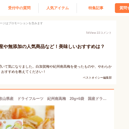
受付中の質問
人気アイテム
特集記事
質問
ージはプロモーションを含みます
54
View
22
コメント
産や無添加の人気商品など！美味しいおすすめは？
聞いて気になりました。白加賀梅や紀州南高梅を使ったものや、やわらか
。おすすめを教えてください！
ベストオイシー編集部
【送料無料】【ポスト投函】国産 和歌山県産 ドライフルーツ 紀州南高梅 20g×6袋 国産ドライフルーツ JAわかやま JA紀南 お菓子 おやつ