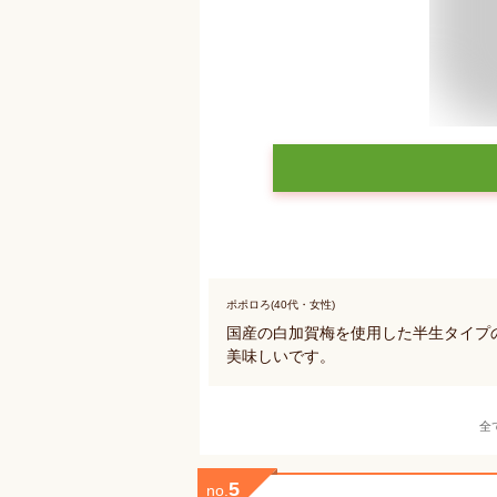
ポポロろ(40代・女性)
国産の白加賀梅を使用した半生タイプ
美味しいです。
全
5
no.