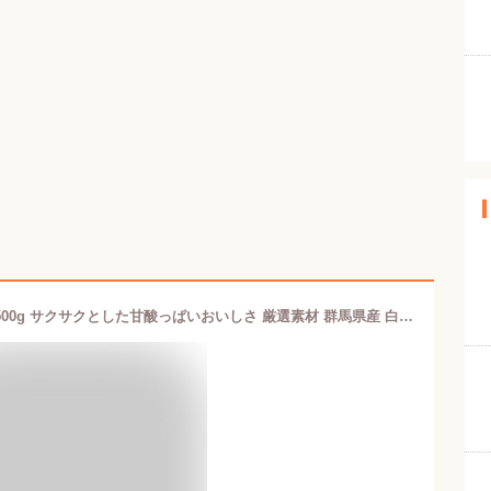
【送料無料】国産 ドライフルーツ 梅 500g サクサクとした甘酸っぱいおいしさ 厳選素材 群馬県産 白加賀梅 | ドライ梅 ドライうめ うめ ウメ 大容量 お徳用 お得用 ご自宅用 業務用 南信州菓子工房 半生ドライ 果物 フルーツ フォンダンウォーター お菓子