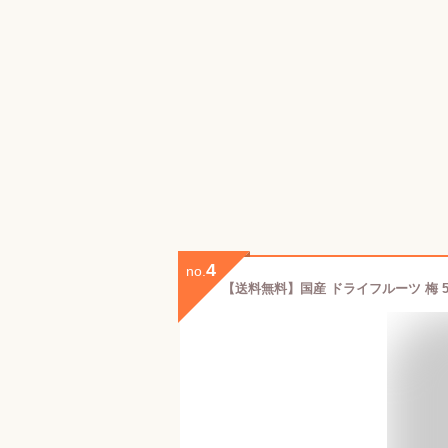
4
no.