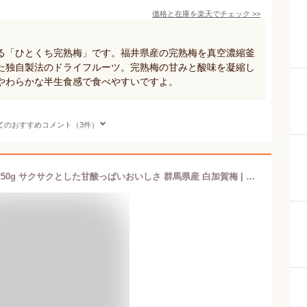
価格と在庫を
楽天
でチェック
>>
る「ひとくち完熟梅」です。福井県産の完熟梅を真空濃縮釜
た独自製法のドライフルーツ。完熟梅の甘みと酸味を凝縮し
やわらかな半生食感で食べやすいですよ。
てのおすすめコメント（3件）
【送料無料】国産 ドライフルーツ 梅 250g サクサクとした甘酸っぱいおいしさ 群馬県産 白加賀梅 | ドライ梅 ドライうめ うめ ウメ 大容量 お得用 南信州菓子工房 半生ドライ 果物 フルーツ フォンダンウォーター おやつ お菓子 無香料 着色料不使用 国産