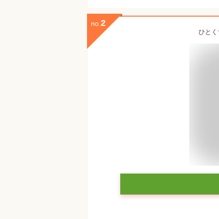
2
no.
ひとく