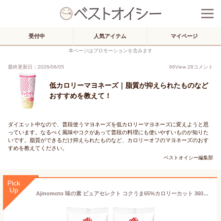
受付中
人気アイテム
マイページ
本ページはプロモーションを含みます
最終更新日：2026/06/05
66
View
28
コメント
低カロリーマヨネーズ｜脂質が抑えられたものなど
おすすめを教えて！
ダイエット中なので、普段使うマヨネーズを低カロリーマヨネーズに変えようと思
っています。なるべく風味やコクがあって普段の料理にも使いやすいものが知りた
いです。脂質ができるだけ抑えられたものなど、カロリーオフのマヨネーズのおす
すめを教えてください。
ベストオイシー編集部
Pick
Up
Ajinomoto 味の素 ピュアセレクト コクうま65%カロリーカット 360g×2個