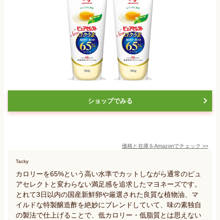
ショップでみる
価格と在庫を
Amazon
でチェック
>>
Tacky
カロリーを65%という高い水準でカットしながら通常のピュ
アセレクトと変わらない満足感を追求したマヨネーズです。
とれて3日以内の国産新鮮卵や厳選された良質な植物油、マ
イルドな特製醸造酢を絶妙にブレンドしていて、味の素独自
の製法で仕上げることで、低カロリー・低脂質とは思えない