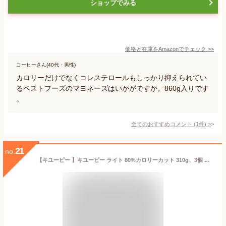
ショップでみる
価格と在庫を
Amazon
でチェック
>>
コーヒーさん(40代・男性)
カロリーだけでなくコレステロールもしっかり抑えられてい
るベストフーズのマヨネーズはいかがですか。860g入りです
。
全てのおすすめコメント
(
1
件)
>
21
no.
【キユーピー 】キユーピー ライト 80%カロリーカット 310g、3個 【みのる商事発送】