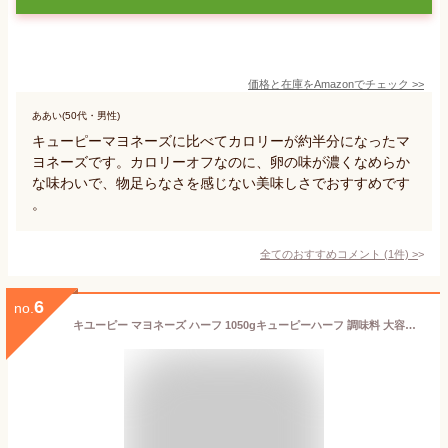
価格と在庫を
Amazon
でチェック
>>
ああい(50代・男性)
キューピーマヨネーズに比べてカロリーが約半分になったマ
ヨネーズです。カロリーオフなのに、卵の味が濃くなめらか
な味わいで、物足らなさを感じない美味しさでおすすめです
。
全てのおすすめコメント
(
1
件)
>
6
no.
キユーピー マヨネーズ ハーフ 1050gキューピーハーフ 調味料 大容量 ヘルシー カロリーオフ チューブ 卵黄 ポテトサラダ サンドイッチ ドレッシング サラダ 卵 たまご タルタル ソース 業務用 家庭用 まとめ買い お買い得