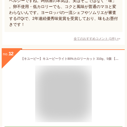
ヘルシーですね。蒟蒻屋の本気は、実はそこではなく「味」
。卵不使用・低カロリーでも、コクと風味が普通のマヨと変
わらないんです。ヨーロッパの一流シェフやソムリエが審査
するiTQiで、2年連続優秀味覚賞を受賞しており、味もお墨付
きです！
全てのおすすめコメント
(
1
件)
>
12
no.
【キユーピー】キユーピーライト80%カロリーカット 310g、5個 【みのる商事発送】