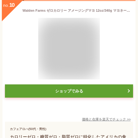
10
no.
Walden Farms ゼロカロリー アメージングマヨ 12oz/340g マヨネーズ 無脂肪 コレステロールゼロ グルテンフリー ヴィー Amazin Mayo'
ショップでみる
価格と在庫を
楽天
でチェック
>>
カフェアロハ(50代・男性)
カロリーゼロ・糖質ゼロ・脂質ゼロに特化したアメリカの食