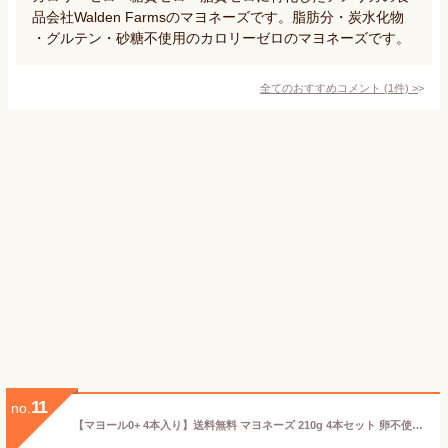
品会社Walden Farmsのマヨネーズです。脂肪分・炭水化物
・グルテン・砂糖不使用のカロリーゼロのマヨネーズです。
全てのおすすめコメント
(
1
件)
>
11
no.
【マヨール0+ 4本入り】送料無料 マヨネーズ 210g 4本セット 卵不使用 豆乳マヨネーズ コレステロール0 大豆 ヘルシー 健康 ドレッシング こんにゃく 蒟蒻屋本舗