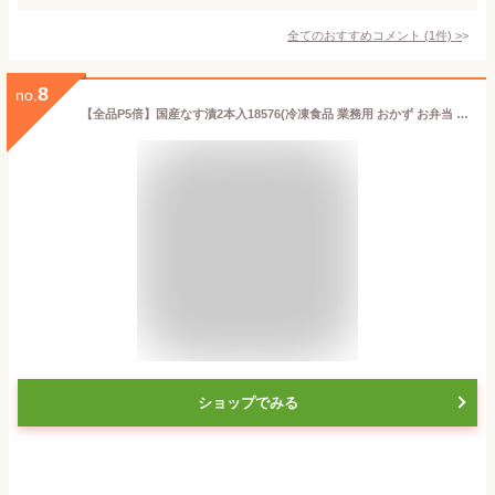
全てのおすすめコメント
(
1
件)
>
8
no.
【全品P5倍】国産なす漬2本入18576(冷凍食品 業務用 おかず お弁当 一品 漬物 なす ナス 茄子 総菜 自然解凍 調理なし 火を使わない 簡単 調理済)【エントリーで全品P5倍★16日01:59まで】
ショップでみる