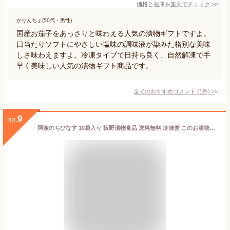
価格と在庫を
楽天
でチェック
>>
かりんちょ(50代・男性)
国産お茄子をあっさりと味わえる人気の漬物ギフトですよ。
口当たりソフトにやさしい塩味の調味液が染みた格別な美味
しさ味わえますよ。冷凍タイプで日持ち良く、自然解凍で手
早く美味しい人気の漬物ギフト商品です。
全てのおすすめコメント
(
1
件)
>
9
no.
阿波のちびなす 10袋入り 板野漬物食品 送料無料 冷凍便 このお漬物ハマります！ 徳島県産 摘みたて 浅漬け 工場直送 漬物 漬け物 漬物セット おつけもの 小なす あさ漬 切漬 なす 茄子 個別袋詰め ギフト 贈答 贈り物 御中元 御歳暮 母の日 父の日