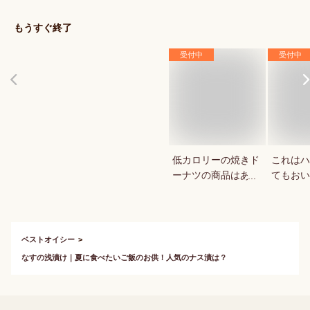
秋スイーツは？
菓用など
気のもの
もうすぐ終了
受付中
受付中
低カロリーの焼きド
これはハ
ーナツの商品はあり
てもおい
ますか？
教えてく
ベストオイシー
なすの浅漬け｜夏に食べたいご飯のお供！人気のナス漬は？