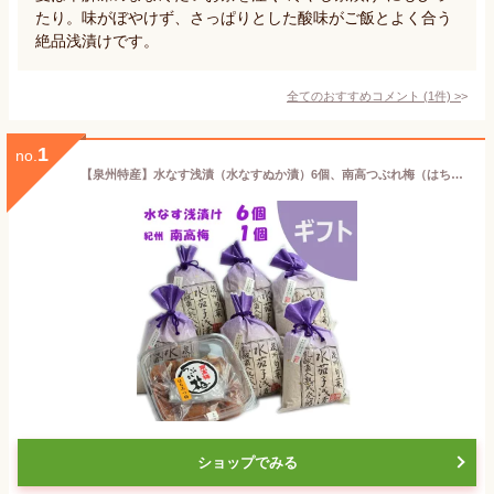
たり。味がぼやけず、さっぱりとした酸味がご飯とよく合う
絶品浅漬けです。
全てのおすすめコメント
(
1
件)
>
1
no.
【泉州特産】水なす浅漬（水なすぬか漬）6個、南高つぶれ梅（はちみつ梅） 1パックのセット【ギフト】母の日・父の日・御挨拶・
ショップでみる