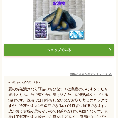
ショップでみる
価格と在庫を
楽天
でチェック
>>
めがねちゃん(50代・女性)
夏のお茶漬けなら阿波のちびなす！徳島産の小なすをすだち
果汁とりんご酢で爽やかに漬け込んだ、冷凍熟成タイプの浅
漬けです。浅漬けは日持ちしないのがお取り寄せのネックで
すが、冷凍のまま1年保存できるので1袋ずつ解凍できます。
皮が薄く食感が柔らかいのでお茶をかけても固くならず、真
夏は半解凍のまま冷たいお茶を注ぐ“冷やし茶漬け”にもぴっ