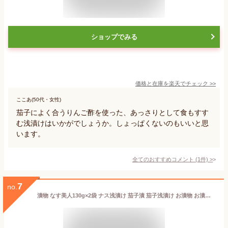
ショップでみる
価格と在庫を
楽天
でチェック
>>
ここあ(50代・女性)
茄子によく合うりんご酢を使った、あっさりとして食もすす
む浅漬けはいかがでしょうか。しょっぱくないのもいいと思
います。
全てのおすすめコメント
(
1
件)
>
7
no.
漬物 なす美人130g×2袋 ナス浅漬け 茄子漬 茄子浅漬け お漬物 お漬け物 おつけもの あさづけ 塩分控えめ 送料無料 お買い物マラソン 買い回り ポイント消化 誕生日プレゼント 食べ物 食品 お取り寄せグルメ 食品 KM 福島 応援