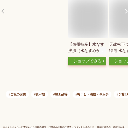
【泉州特産】水なす
天政松下 
浅漬（水なすぬか
特選 水な
漬）6個、南高つぶ
袋 5月下
ショップでみる
ショッ
れ梅（はちみつ梅）
出荷 指定
1パックのセット
料無料 惣
【ギフト】母の日・
ス 茄子 
父の日・御挨拶・
浅漬け 漬
お取り寄
ご飯のお供
食べ物
加工品等
梅干し・漬物・キムチ
予算5,
※
ベストオイシー
に寄せられた投稿内容は、投稿者の主観的な感想・コメントを含みます。 投稿の信憑性・正確性を保