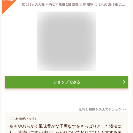
京つけもの大安 千両なす浅漬 1個 京都 大安 漬物 つけもの 漬け物 ご飯のお供 お土産 国産 茄子 浅漬け
ショップでみる
価格と在庫を
楽天
でチェック
>>
ここあ(50代・女性)
皮もやわらかく風味豊かな千両なすをさっぱりとした浅漬に
し、浅漬けですが味はしっかりついておりごはんもすすみま