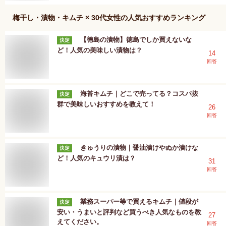
梅干し・漬物・キムチ × 30代女性
の人気おすすめランキング
【徳島の漬物】徳島でしか買えないな
決定
ど！人気の美味しい漬物は？
14
回答
海苔キムチ｜どこで売ってる？コスパ抜
決定
群で美味しいおすすめを教えて！
26
回答
きゅうりの漬物｜醤油漬けやぬか漬けな
決定
ど！人気のキュウリ漬は？
31
回答
業務スーパー等で買えるキムチ｜値段が
決定
安い・うまいと評判など買うべき人気なものを教
27
えてください。
回答