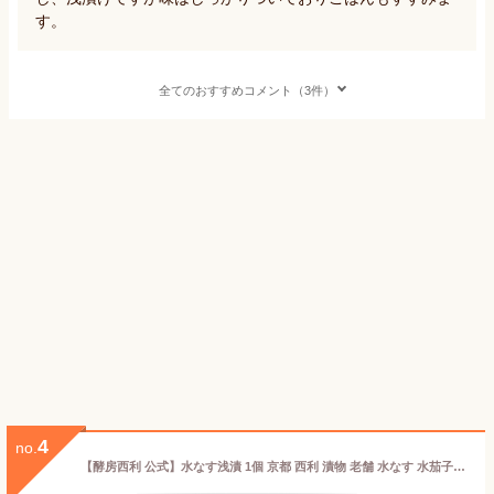
す。
全てのおすすめコメント（3件）
4
no.
【酵房西利 公式】水なす浅漬 1個 京都 西利 漬物 老舗 水なす 水茄子 グルメ お土産 茄子 浅漬け お茶漬け おつまみ ごはんのお供 京つけもの西利