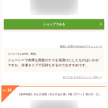
ショップでみる
価格と在庫を
Amazon
でチェック
>>
コーヒーさん(40代・男性)
ジューシーで肉厚な国産のナスを浅漬けにしたものはいかが
ですか。冷凍タイプで日持ちするのでおすすめです。
全てのおすすめコメント
(
3
件)
>
14
no.
【泉州特産】水なす浅漬（水なすぬか漬）5個【ギフト】母の日・父の日・御挨拶