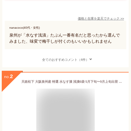
価格と在庫を
楽天
でチェック
>>
nanacoco(40代・女性)
泉州が「水なす浅漬」たぶん一番有名だと思ったから選んで
みました、味変で梅干しが付くのもいいかもしれません
全てのおすすめコメント（4件）
2
no.
天政松下 大阪泉州産 特選 水なす漬 浅漬6袋 5月下旬〜9月上旬出荷 指定日不可 送料無料 惣菜 野菜 ナス 茄子 なす 水なす 浅漬け 漬物 漬け物 お取り寄せ