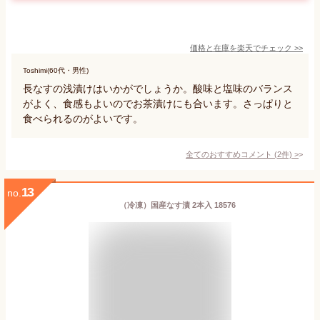
価格と在庫を
楽天
でチェック
>>
Toshimi(60代・男性)
長なすの浅漬けはいかがでしょうか。酸味と塩味のバランス
がよく、食感もよいのでお茶漬けにも合います。さっぱりと
食べられるのがよいです。
全てのおすすめコメント
(
2
件)
>
13
no.
（冷凍）国産なす漬 2本入 18576