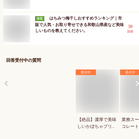
はちみつ梅干しおすすめランキング｜市
決定
販で人気・お取り寄せできる和歌山県産など美味
39
しいものを教えてください。
回答
回答受付中の質問
受付中
受付中
【絶品】濃厚で美味
業務スー
しいかぼちゃプリン
コレート
が知りたい！人気の
1キロの