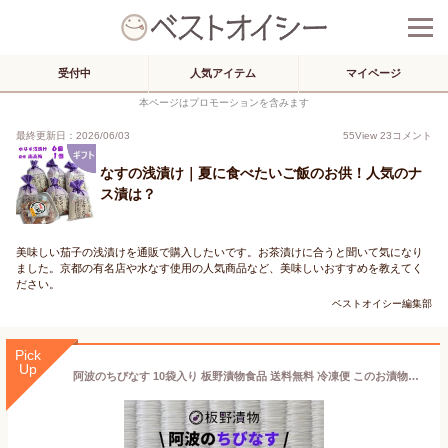
受付中
人気アイテム
マイページ
本ページはプロモーションを含みます
最終更新日：2026/06/03
55
View
23
コメント
なすの浅漬け｜夏に食べたいご飯のお供！人気のナ
ス漬は？
美味しい茄子の浅漬けを通販で購入したいです。お茶漬けに合うと聞いて気になり
ました。京都の有名店や水なす使用の人気商品など、美味しいおすすめを教えてく
ださい。
ベストオイシー編集部
Pick
Up
阿波のちびなす 10袋入り 板野漬物食品 送料無料 冷凍便 このお漬物ハマります！ 徳島県産 摘みたて 浅漬け 工場直送 漬物 漬け物 漬物セット おつけもの 小なす あさ漬 切漬 なす 茄子 個別袋詰め ギフト 贈答 贈り物 御中元 御歳暮 母の日 父の日