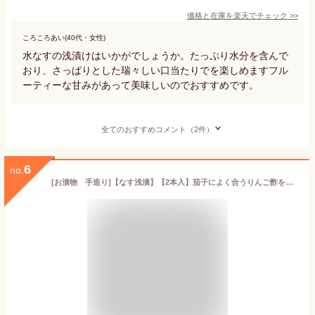
価格と在庫を
楽天
でチェック
>>
ころころあい(40代・女性)
水なすの浅漬けはいかがでしょうか。たっぷり水分を含んで
おり、さっぱりとした瑞々しい口当たりでを楽しめますフル
ーティーな甘みがあって美味しいのでおすすめです。
全てのおすすめコメント（2件）
6
no.
[お漬物 手造り]【なす浅漬】【2本入】茄子によく合うりんご酢を使用しております！【ご飯のお供に】【酒の肴】