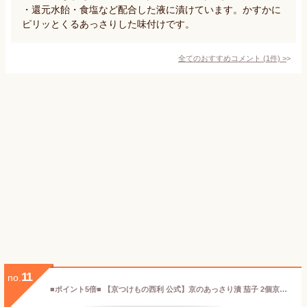
・還元水飴・食塩など配合した液に漬けています。かすかに
ピリッとくるあっさりした味付けです。
全てのおすすめコメント
(
1
件)
>
11
no.
■ポイント5倍■ 【京つけもの西利 公式】京のあっさり漬 茄子 2個京都 西利 漬物 京漬物 漬け物 お漬物 お土産 浅漬け なす おつまみ お茶漬け ごはんのお供