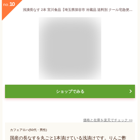
10
no.
浅漬長なす 2本 宮川食品【埼玉県深谷市 冷蔵品 送料別 クール宅急便】【NS】
ショップでみる
価格と在庫を
楽天
でチェック
>>
カフェアロハ(50代・男性)
国産の長なすを丸ごと1本漬けている浅漬けです。りんご酢