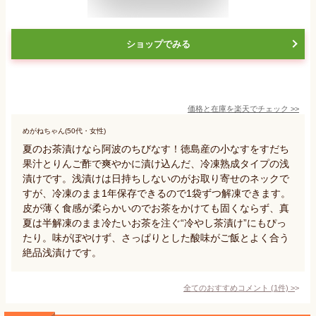
ショップでみる
価格と在庫を
楽天
でチェック
>>
めがねちゃん(50代・女性)
夏のお茶漬けなら阿波のちびなす！徳島産の小なすをすだち
果汁とりんご酢で爽やかに漬け込んだ、冷凍熟成タイプの浅
漬けです。浅漬けは日持ちしないのがお取り寄せのネックで
すが、冷凍のまま1年保存できるので1袋ずつ解凍できます。
皮が薄く食感が柔らかいのでお茶をかけても固くならず、真
夏は半解凍のまま冷たいお茶を注ぐ“冷やし茶漬け”にもぴっ
たり。味がぼやけず、さっぱりとした酸味がご飯とよく合う
絶品浅漬けです。
全てのおすすめコメント
(
1
件)
>