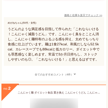
価格と在庫を
楽天
でチェック
>>
めがねちゃん(50代・女性)
うどんのような満足感を目指して作られた「これならいける
！こんにゃく減脂うどん」です。こんにゃく臭をとことん消
し、こんにゃく麺特有のぷるぷる感を抑え、太めでもっちり
食感に仕上げています。麺は1食27kcal、和風だしなら52.5k
cal、カレースープでも88kcalと低カロリー。ダイエット中で
も罪悪感なく楽しめます。常温で3か月日持ちし、ストック
しやすいのも◎。「これならいける！」と思えるはずです。
全てのおすすめコメント（4件）
2
no.
こんにゃく麺 ダイエット食品 置き換え こんにゃくうどん こんにゃくパーク 糖質0 カロリーオフ麺 うどん 平麺タイプ うどん麺 糖質ゼロ麺 糖質0麺 カロリーオフ麺 低カロリー 蒟蒻 こんにゃく 麺 群馬県産 ファスティング ヨコオデイリーフーズ (140g*5食入*1袋)