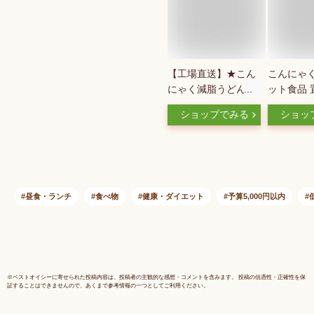
【工場直送】★こん
こんにゃく
にゃく減脂うどん
ット食品 
「これならいけ
こんにゃく
ショップでみる
ショッ
る！」★減脂うどん
んにゃくパ
[6食](こんにゃくうど
0 カロリ
ん)(低糖質・糖質オ
どん 平麺
フ・糖質ゼロ・低糖
どん麺 糖
質麺)
糖質0麺 
フ麺 低カ
昼食・ランチ
食べ物
健康・ダイエット
予算5,000円以内
蒻 こんに
馬県産 フ
グ ヨコオ
ーズ (140
袋)
※
ベストオイシー
に寄せられた投稿内容は、投稿者の主観的な感想・コメントを含みます。 投稿の信憑性・正確性を保
証することはできませんので、あくまで参考情報の一つとしてご利用ください。