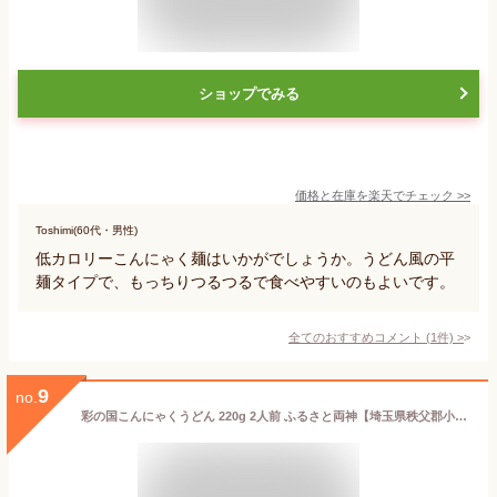
ショップでみる
価格と在庫を
楽天
でチェック
>>
Toshimi(60代・男性)
低カロリーこんにゃく麺はいかがでしょうか。うどん風の平
麺タイプで、もっちりつるつるで食べやすいのもよいです。
全てのおすすめコメント
(
1
件)
>
9
no.
彩の国こんにゃくうどん 220g 2人前 ふるさと両神【埼玉県秩父郡小鹿野町 送料別】【NS】