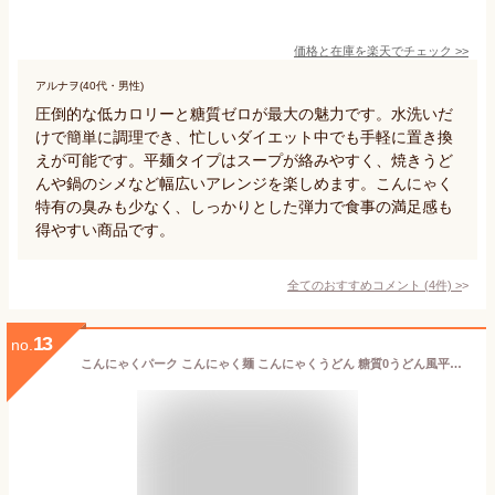
価格と在庫を
楽天
でチェック
>>
アルナヲ(40代・男性)
圧倒的な低カロリーと糖質ゼロが最大の魅力です。水洗いだ
けで簡単に調理でき、忙しいダイエット中でも手軽に置き換
えが可能です。平麺タイプはスープが絡みやすく、焼きうど
んや鍋のシメなど幅広いアレンジを楽しめます。こんにゃく
特有の臭みも少なく、しっかりとした弾力で食事の満足感も
得やすい商品です。
全てのおすすめコメント
(
4
件)
>
13
no.
こんにゃくパーク こんにゃく麺 こんにゃくうどん 糖質0うどん風平麺タイプ 180g ×4食入