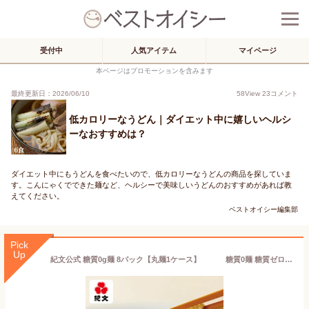
受付中
人気アイテム
マイページ
本ページはプロモーションを含みます
最終更新日：2026/06/10
58
View
23
コメント
低カロリーなうどん｜ダイエット中に嬉しいヘルシ
ーなおすすめは？
ダイエット中にもうどんを食べたいので、低カロリーなうどんの商品を探していま
す。こんにゃくでできた麺など、ヘルシーで美味しいうどんのおすすめがあれば教
えてください。
ベストオイシー編集部
Pick
Up
紀文公式 糖質0g麺 8パック【丸麺1ケース】 糖質0麺 糖質ゼロ 麺 低糖質 糖質制限 糖質オフ 糖質 カット 低カロリー ロカボ 置き換え ダイエット 食品 こんにゃく麺 こんにゃく ラーメン パスタ うどん ヌードル おからパウダー 保存料不使用