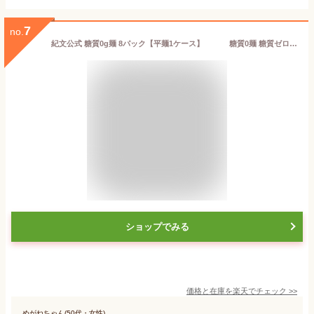
7
no.
紀文公式 糖質0g麺 8パック【平麺1ケース】 糖質0麺 糖質ゼロ 麺 低糖質 糖質制限 糖質オフ 糖質 カット 低カロリー ロカボ 置き換え ダイエット 食品 こんにゃく 麺 ラーメン パスタ うどん ヌードル おからパウダー 保存料不使用
ショップでみる
価格と在庫を
楽天
でチェック
>>
めがねちゃん(50代・女性)