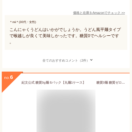
価格と在庫を
Amazon
でチェック
>>
＊mii＊(30代・女性)
こんにゃくうどんはいかがでしょうか。うどん風平麺タイプ
で喉越しが良くて美味しかったです。糖質0でヘルシーです
。
全てのおすすめコメント（2件）
6
no.
紀文公式 糖質0g麺 8パック【丸麺1ケース】 糖質0麺 糖質ゼロ 麺 低糖質 糖質制限 糖質オフ 糖質 カット 低カロリー ロカボ 置き換え ダイエット 食品 こんにゃく麺 こんにゃく ラーメン パスタ うどん ヌードル おからパウダー 保存料不使用