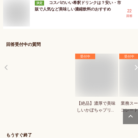
コスパのいい希釈ドリンクは？安い・市
決定
販で人気など美味しい濃縮飲料のおすすめ
22
回答
回答受付中の質問
受付中
受付中
【絶品】濃厚で美味
業務スー
しいかぼちゃプリン
コレート
が知りたい！人気の
1キロの
秋スイーツは？
菓用など
気のもの
もうすぐ終了