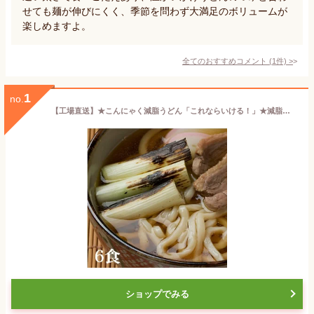
せても麺が伸びにくく、季節を問わず大満足のボリュームが
楽しめますよ。
全てのおすすめコメント
(
1
件)
>
1
no.
【工場直送】★こんにゃく減脂うどん「これならいける！」★減脂うどん[6食](こんにゃくうどん)(低糖質・糖質オフ・糖質ゼロ・低糖質麺)
ショップでみる