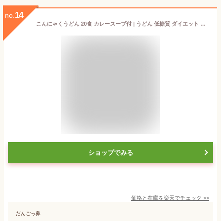
14
no.
こんにゃくうどん 20食 カレースープ付 | うどん 低糖質 ダイエット こんにゃく麺 ヌードル 蒟蒻 コンニャク 置換 減量 ローカロリー まとめ買い 低カロリー 登山 アウトドア BBQ ダイエット食品 低糖質 送料無料 キャンプ飯 ギフト ロカボ 父の日
ショップでみる
価格と在庫を
楽天
でチェック
>>
だんごっ鼻