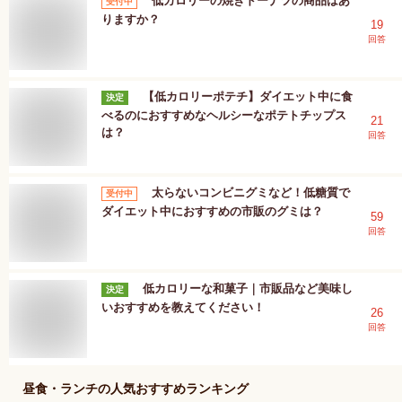
低カロリーの焼きドーナツの商品はあ
受付中
りますか？
19
回答
【低カロリーポテチ】ダイエット中に食
決定
べるのにおすすめなヘルシーなポテトチップス
21
は？
回答
太らないコンビニグミなど！低糖質で
受付中
ダイエット中におすすめの市販のグミは？
59
回答
低カロリーな和菓子｜市販品など美味し
決定
いおすすめを教えてください！
26
回答
昼食・ランチ
の人気おすすめランキング