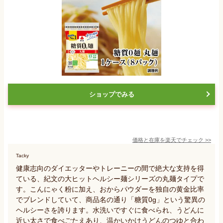
ショップでみる
価格と在庫を
楽天
でチェック
>>
Tacky
健康志向のダイエッターやトレーニーの間で絶大な支持を得
ている、紀文の大ヒットヘルシー麺シリーズの丸麺タイプで
す。こんにゃく粉に加え、おからパウダーを独自の黄金比率
でブレンドしていて、商品名の通り「糖質0g」という驚異の
ヘルシーさを誇ります。水洗いですぐに食べられ、うどんに
近い太さで食べごたえあり、温かいかけうどんのつゆと合わ