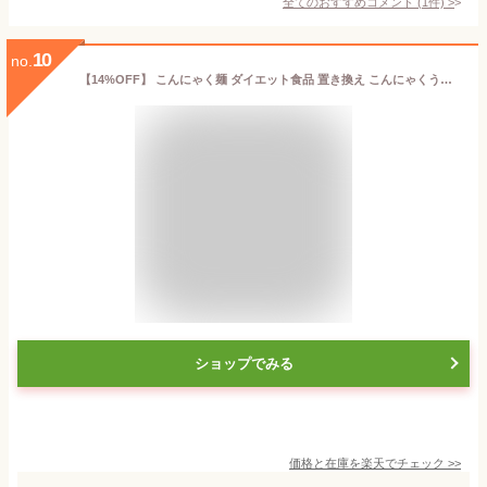
全てのおすすめコメント
(
1
件)
>
10
no.
【14%OFF】 こんにゃく麺 ダイエット食品 置き換え こんにゃくうどん こんにゃくパーク 糖質0 うどん風平麺タイプ 糖質ゼロ麺 糖質0麺 カロリーオフ麺 低カロリー 蒟蒻 こんにゃく うどん 麺 群馬県産 ダイエット ファスティング ヨコオデイリーフーズ (180g*4食入)
ショップでみる
価格と在庫を
楽天
でチェック
>>