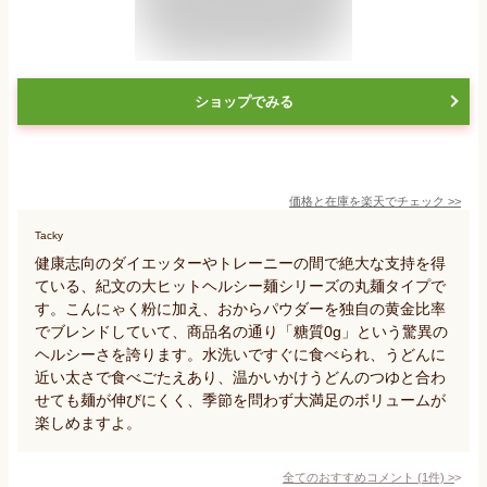
ショップでみる
価格と在庫を
楽天
でチェック
>>
Tacky
健康志向のダイエッターやトレーニーの間で絶大な支持を得
ている、紀文の大ヒットヘルシー麺シリーズの丸麺タイプで
す。こんにゃく粉に加え、おからパウダーを独自の黄金比率
でブレンドしていて、商品名の通り「糖質0g」という驚異の
ヘルシーさを誇ります。水洗いですぐに食べられ、うどんに
近い太さで食べごたえあり、温かいかけうどんのつゆと合わ
せても麺が伸びにくく、季節を問わず大満足のボリュームが
楽しめますよ。
全てのおすすめコメント
(
1
件)
>