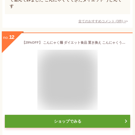
す
全てのおすすめコメント
(
3
件)
>
12
no.
【29%OFF】 こんにゃく麺 ダイエット食品 置き換え こんにゃくうどん こんにゃくパーク 糖質0 うどん風平麺タイプ 糖質ゼロ麺 糖質0麺 カロリーオフ麺 低カロリー 蒟蒻 こんにゃく うどん 麺 群馬県産 ダイエット ヨコオデイリーフーズ (180g*20食入)
ショップでみる