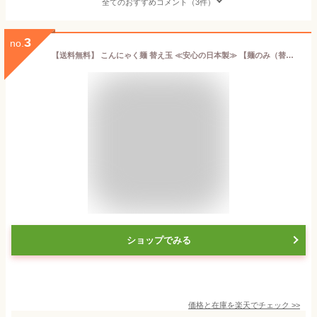
全てのおすすめコメント（3件）
3
no.
【送料無料】 こんにゃく麺 替え玉 ≪安心の日本製≫ 【麺のみ（替え玉）120g×30袋】 美味しい 大容量 ダイエット食品 こんにゃくラーメン 置き換え 満腹感 低カロリー 糖質オフ 満腹感 コンニャクラーメン こんにゃくラーメン太麺 こんにゃくうどん おかわり 蒟蒻麺
ショップでみる
価格と在庫を
楽天
でチェック
>>