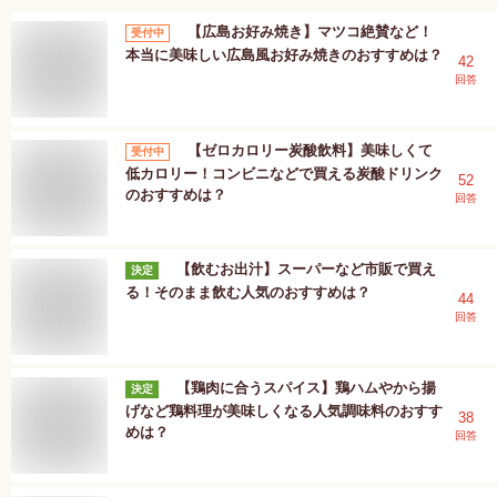
【広島お好み焼き】マツコ絶賛など！
受付中
本当に美味しい広島風お好み焼きのおすすめは？
42
回答
【ゼロカロリー炭酸飲料】美味しくて
受付中
低カロリー！コンビニなどで買える炭酸ドリンク
52
のおすすめは？
回答
【飲むお出汁】スーパーなど市販で買え
決定
る！そのまま飲む人気のおすすめは？
44
回答
【鶏肉に合うスパイス】鶏ハムやから揚
決定
げなど鶏料理が美味しくなる人気調味料のおすす
38
めは？
回答