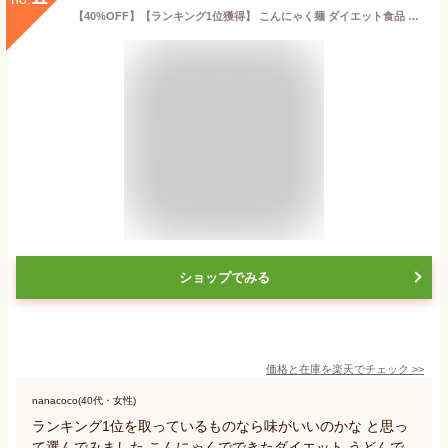
【40%OFF】【ランキング1位獲得】 こんにゃく麺 ダイエット食品 置き換え こんにゃくうどん こんにゃくパーク 糖質0 うどん風平麺タイプ 糖質ゼロ麺 カロリーオフ麺 低カロリー 蒟蒻 こんにゃく 麺 群馬県産 ダイエット ファスティング ヨコオデイリーフーズ (180g*40食入)
ショップでみる
価格と在庫を
楽天
でチェック
>>
nanacoco(40代・女性)
ランキング1位を取っているものなら味がいいのかな と思っ
て選んでみました こんにゃくでできたダイエット うどんで