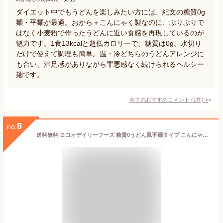
ダイエット中でもうどんを楽しみたい方には、紀文の糖質0g
麺・平麺が最適。おから＋こんにゃく製なのに、ぷりぷりで
はなく小麦粉で作ったうどんに近い食感を再現しているのが
魅力です。1食13kcalと超低カロリーで、糖質は0g。水切り
だけで使えて調理も簡単。温・冷どちらのうどんアレンジに
も合い、満足感がありながら罪悪感なく続けられるヘルシー
麺です。
全てのおすすめコメント
(
1
件)
>
8
no.
送料無料 ヨコオデイリーフーズ 糖質0うどん風平麺タイプ こんにゃく麺 蒟蒻 180g×20個