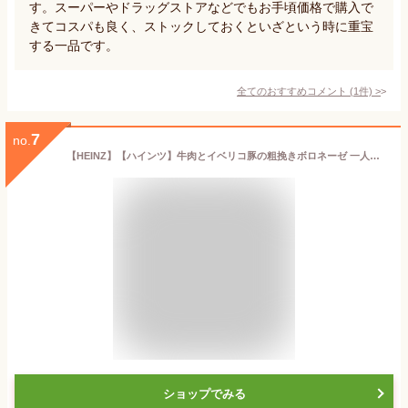
す。スーパーやドラッグストアなどでもお手頃価格で購入で
きてコスパも良く、ストックしておくといざという時に重宝
する一品です。
全てのおすすめコメント
(
1
件)
>
7
no.
【HEINZ】【ハインツ】牛肉とイベリコ豚の粗挽きボロネーゼ 一人前（130g）×8袋【大人むけのパスタ】【ヘインツ】トマトケチャップでお馴染みのヘインツより【コストコ通販】＃8
ショップでみる