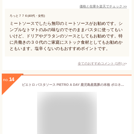
価格と在庫を
楽天
でチェック
>>
ろっと７７６(40代・女性)
ミートソースでしたら無印のミートソースがお勧めです。シ
ンプルなトマトのみの味なのでそのままパスタに使ってもい
いけど、ドリアやグラタンのソースとしてもお勧めです。特
に共働きの３０代のご家庭にストック食材としてもお勧めか
ともいます。塩辛くないのもおすすめポイントです。
全てのおすすめコメント
(
1
件)
>
14
no.
ピエトロ パスタソース PIETRO A DAY 鹿児島産黒豚の本格 ボロネーゼ 5個【うれしさいっぱいの パスタ 】 常温保存