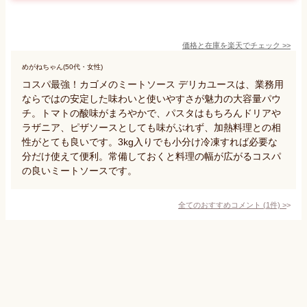
価格と在庫を
楽天
でチェック
>>
めがねちゃん(50代・女性)
コスパ最強！カゴメのミートソース デリカユースは、業務用
ならではの安定した味わいと使いやすさが魅力の大容量パウ
チ。トマトの酸味がまろやかで、パスタはもちろんドリアや
ラザニア、ピザソースとしても味がぶれず、加熱料理との相
性がとても良いです。3kg入りでも小分け冷凍すれば必要な
分だけ使えて便利。常備しておくと料理の幅が広がるコスパ
の良いミートソースです。
全てのおすすめコメント
(
1
件)
>