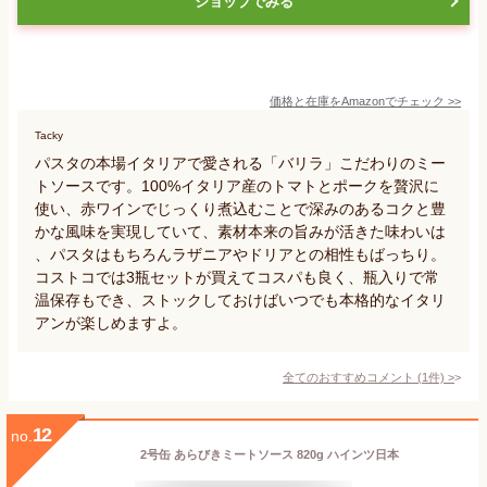
ショップでみる
価格と在庫を
Amazon
でチェック
>>
Tacky
パスタの本場イタリアで愛される「バリラ」こだわりのミー
トソースです。100%イタリア産のトマトとポークを贅沢に
使い、赤ワインでじっくり煮込むことで深みのあるコクと豊
かな風味を実現していて、素材本来の旨みが活きた味わいは
、パスタはもちろんラザニアやドリアとの相性もばっちり。
コストコでは3瓶セットが買えてコスパも良く、瓶入りで常
温保存もでき、ストックしておけばいつでも本格的なイタリ
アンが楽しめますよ。
全てのおすすめコメント
(
1
件)
>
12
no.
2号缶 あらびきミートソース 820g ハインツ日本