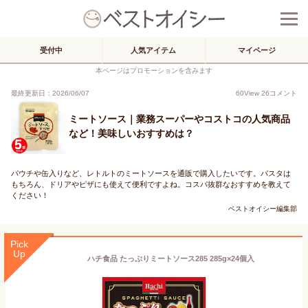
受付中
人気アイテム
マイページ
本ページはプロモーションを含みます
最終更新日：2026/06/07
60
View
26
コメント
ミートソース｜業務スーパーやコストコの人気商品
など！美味しいおすすめは？
パウチや缶入りなど、レトルトのミートソースを通販で購入したいです。パスタは
もちろん、ドリアやピザにも使えて便利ですよね。コスパ抜群なおすすめを教えて
ください！
ベストオイシー編集部
Pick
Up
ハチ食品 たっぷりミートソース285 285g×24個入