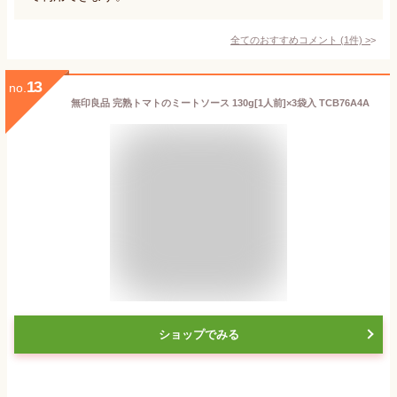
全てのおすすめコメント
(
1
件)
>
13
no.
無印良品 完熟トマトのミートソース 130g[1人前]×3袋入 TCB76A4A
ショップでみる