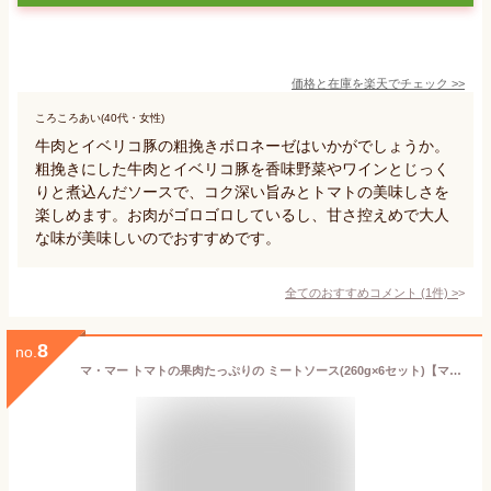
価格と在庫を
楽天
でチェック
>>
ころころあい(40代・女性)
牛肉とイベリコ豚の粗挽きボロネーゼはいかがでしょうか。
粗挽きにした牛肉とイベリコ豚を香味野菜やワインとじっく
りと煮込んだソースで、コク深い旨みとトマトの美味しさを
楽しめます。お肉がゴロゴロしているし、甘さ控えめで大人
な味が美味しいのでおすすめです。
全てのおすすめコメント
(
1
件)
>
8
no.
マ・マー トマトの果肉たっぷりの ミートソース(260g×6セット)【マ・マー】