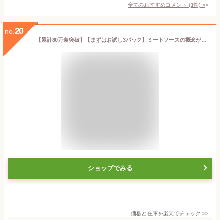
全てのおすすめコメント
(
1
件)
>
20
no.
【累計80万食突破】【まずはお試し3パック】ミートソースの概念が変わる 愛媛県民のソールフード 濃厚甘辛 お店の味をご家庭で ビストロサンマルシェのミートソース 3パック お試し 手作り 時短 贈答 パスタソース トマトソース パスタ 湯煎 愛媛 ご当地
ショップでみる
価格と在庫を
楽天
でチェック
>>