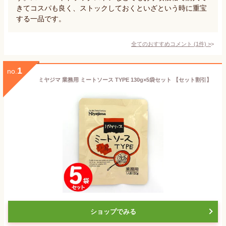
きてコスパも良く、ストックしておくといざという時に重宝
する一品です。
全てのおすすめコメント
(
1
件)
>
1
no.
ミヤジマ 業務用 ミートソース TYPE 130g×5袋セット 【セット割引】
ショップでみる