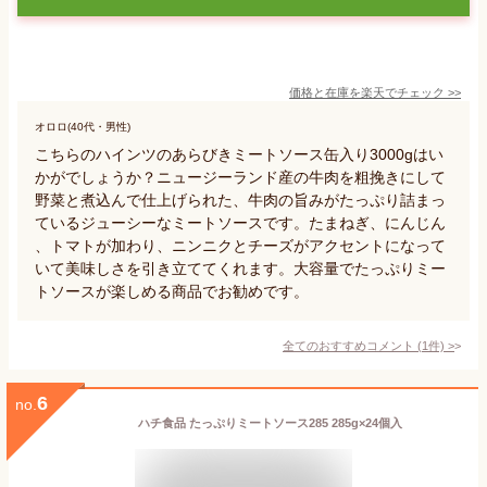
価格と在庫を
楽天
でチェック
>>
オロロ(40代・男性)
こちらのハインツのあらびきミートソース缶入り3000gはい
かがでしょうか？ニュージーランド産の牛肉を粗挽きにして
野菜と煮込んで仕上げられた、牛肉の旨みがたっぷり詰まっ
ているジューシーなミートソースです。たまねぎ、にんじん
、トマトが加わり、ニンニクとチーズがアクセントになって
いて美味しさを引き立ててくれます。大容量でたっぷりミー
トソースが楽しめる商品でお勧めです。
全てのおすすめコメント
(
1
件)
>
6
no.
ハチ食品 たっぷりミートソース285 285g×24個入