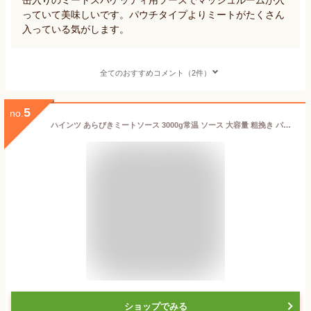
っていて美味しいです。パウチタイプよりミートがたくさん
入っている気がします。
全てのおすすめコメント（2件）
5
no.
ハインツ あらびきミートソース 3000g常温 ソース 大容量 粗挽き パスタ ビーフたっぷり 牛肉 旨味 たまねぎ にんじん トマト にんにく チーズ アクセント 缶 常備品 簡単 便利 食品 業務用 調味料 大容量
ショップでみる