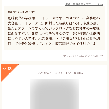
価格と在庫を
楽天
でチェック
>>
めがねちゃん(50代・女性)
創味食品の業務用ミートソースです。コスパのいい業務用の
大容量ミートソースは、開封したら残りは小分け冷凍必須。
缶だとスプーンですくってジップロックなどに移すのが地味
に面倒ですが、創味はパウチ容器なので小分け作業が圧倒的
にしやすいんです。パスタ用、ドリア用など料理別に量を調
節して小分け冷凍しておくと、時短調理できて便利ですよ。
全てのおすすめコメント
(
1
件)
>
18
no.
ハチ食品 たっぷりミートソース 285g