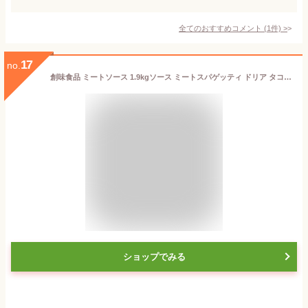
全てのおすすめコメント
(
1
件)
>
17
no.
創味食品 ミートソース 1.9kgソース ミートスパゲッティ ドリア タコライス グラタン 洋風 料理 調味料 フレッシュ かけるだけ 業務用 家庭用 お買い得 大容量 まとめ買い
ショップでみる