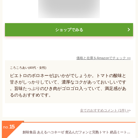
ショップでみる
価格と在庫を
Amazon
でチェック
>>
ころころあい(40代・女性)
ピエトロのボロネーゼはいかがでしょうか。トマトの酸味と
甘さがしっかりしていて、濃厚なコクがあっておいしいです
。旨味たっぷりのひき肉がゴロゴロ入っていて、満足感があ
るのもおすすめです。
全てのおすすめコメント
(
1
件)
>
15
no.
創味食品 あえるハコネーゼ 煮込んだフォンと完熟トマト 絶品ミートソース 120g