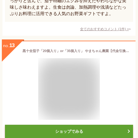
っかりと含んで、茄子特融のエグみを抑えたやわらなかな美
味しさ味わえますよ。生食は勿論、加熱調理や浅漬などたっ
ぷりお料理に活用できる人気のお野菜ギフトですよ。
全てのおすすめコメント
(
1
件)
>
13
no.
黒十全茄子「20個入り」or「35個入り」 やまちゃん農園【代金引換決済不可】 【なす/ナス/黒いダイヤモンド/希少品種/ジューシー/薄皮/漬け物/煮浸し】【お土産/手土産/ギフトに！贈り物】【送料無料】
ショップでみる