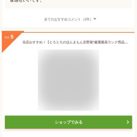
全てのおすすめコメント（2件）
5
no.
当店おすすめ！【とろとろのほんまもん京野菜*厳選最高ランク秀品】賀茂茄子かもなす*京都府産*L〜2Lサイズ*1ケース( 12〜15玉入り) *約3.8kg*京野菜ギフトにもおすすめ！*京都お取り寄せ*旬の食材*御中元*お中元*進物*贈答*※画像は15個入りLサイズの参考写真です※
ショップでみる