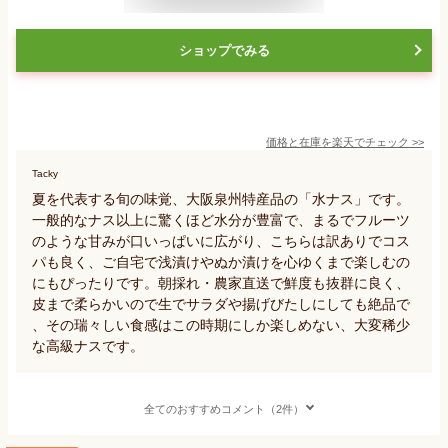
ショップでみる
価格と在庫を
楽天
でチェック
>>
Tacky
夏を代表する旬の味覚、大阪泉州特産品の「水ナス」です。
一般的なナス以上に驚くほど水分が豊富で、まるでフルーツ
のような甘みが口いっぱいに広がり、こちらは訳ありでコス
パも良く、ご自宅で浅漬けやぬか漬けを心ゆくまで楽しむの
にもぴったりです。朝採れ・農家直送で鮮度も抜群に良く、
皮まで柔らかいので生でサラダや揚げびたしにしても絶品で
、その瑞々しい食感はこの時期にしか楽しめない、大変稀少
な高級ナスです。
全てのおすすめコメント（2件）