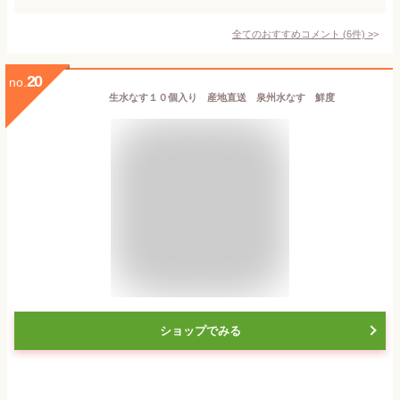
全てのおすすめコメント
(
6
件)
>
20
no.
生水なす１０個入り 産地直送 泉州水なす 鮮度
ショップでみる