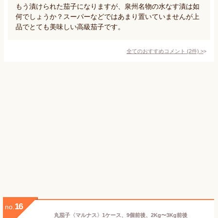
もう漬けられた茄子になりますが、泉州名物の水なす漬は如
何でしょうか？スーパーなどではあまり置いていませんが上
品でとても美味しい高級茄子です。
全てのおすすめコメント
(
2
件)
>
16
no.
丸茄子〈マルナス〉1ケース、9個前後、2Kg〜3Kg前後