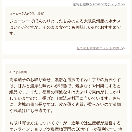
価格と在庫を
Amazon
でチェック
>>
コーヒーさん(40代・男性)
ジューシーでほんのりとした甘みのある大阪泉州産の水ナス
はいかがですか。そのまま食べても美味しいのでおすすめで
す。
全てのおすすめコメント
(
9
件)
>
AIによる回答
高級茄子のお取り寄せ、素敵な選択ですね！京都の賀茂なす
は、甘みと濃厚な味わいが特徴で、焼きなすや田楽にすると
絶品です。また、徳島の阿波なすは大ぶりで果肉がしっかり
していますので、揚げたり煮込み料理に向いています。さら
に、宮城の仙台長なすは、皮が薄く肉質が柔らかいので漬物
や浅漬けにも最適です。

お取り寄せ方法についてですが、近年では生産者が運営する
オンラインショップや農産物専門のECサイトが便利です。地