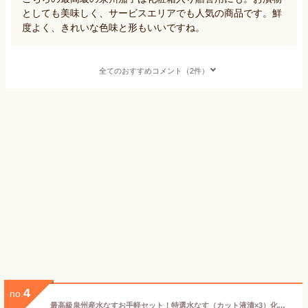
としても美味しく、サービスエリアでも人気の商品です。鮮
度よく、きれいな色味と形もいいですね。
全てのおすすめコメント（2件）
4
no.
最高級泉州産水なすお手軽セット！特選水なす（カット液漬×3）化粧箱入☆水ナスカット液漬け【水茄子】【漬物】