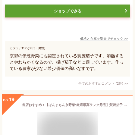
ショップでみる
価格と在庫を
楽天
でチェック
>>
カフェアロハ(50代・男性)
京都の伝統野菜にも認定されている賀茂茄子です。加熱する
とやわらかくなるので、揚げ茄子などに適しています。作っ
ている農家が少ない希少価値の高いなすです。
全てのおすすめコメント
(
2
件)
>
19
no.
当店おすすめ！【ほんまもん京野菜*厳選最高ランク秀品】賀茂茄子 かもなす*京都府産*L〜2Lサイズ*約1kg(3〜4玉/1個あたり約250〜300g）※購入数1キロ以上は送料サイズ変更※京野菜ギフトにもおすすめ！*京都お取り寄せ*旬の食材*御中元*お中元*贈答*進物*本場賀茂茄子