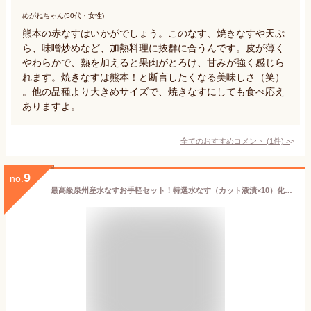
めがねちゃん(50代・女性)
熊本の赤なすはいかがでしょう。このなす、焼きなすや天ぷ
ら、味噌炒めなど、加熱料理に抜群に合うんです。皮が薄く
やわらかで、熱を加えると果肉がとろけ、甘みが強く感じら
れます。焼きなすは熊本！と断言したくなる美味しさ（笑）
。他の品種より大きめサイズで、焼きなすにしても食べ応え
ありますよ。
全てのおすすめコメント
(
1
件)
>
9
no.
最高級泉州産水なすお手軽セット！特選水なす（カット液漬×10）化粧箱入☆水ナスカット液漬け【水茄子】【漬物】