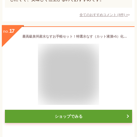
全てのおすすめコメント
(
4
件)
>
17
no.
最高級泉州産水なすお手軽セット！特選水なす（カット液漬×5）化粧箱入☆水ナスカット液漬け【水茄子】【漬物】
ショップでみる