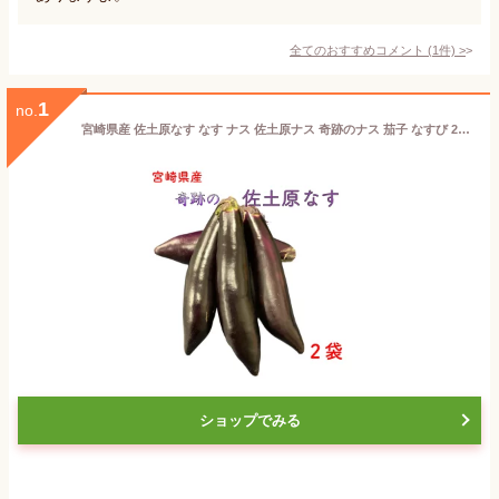
全てのおすすめコメント
(
1
件)
>
1
no.
宮崎県産 佐土原なす なす ナス 佐土原ナス 奇跡のナス 茄子 なすび 2袋 国産 野菜 送料無料(一部地域除く)】野菜 楽天市場 ログイン 購入履歴 おためし ポイント消化 高級
ショップでみる