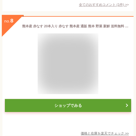
全てのおすすめコメント
(
1
件)
>
8
no.
熊本産 赤なす 20本入り 赤なす 熊本産 通販 熊本 野菜 新鮮 送料無料 熊本県産 なす 赤茄子 茄子 新鮮野菜 旬の野菜 送料無料
ショップでみる
価格と在庫を
楽天
でチェック
>>