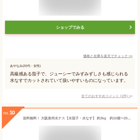
ショップでみる
価格と在庫を
楽天
でチェック
>>
あやなみ(20代・女性)
高級感ある茄子で、ジューシーでみずみずしさも感じられる
水なすでカットされていて扱いやすいものになっています。
全てのおすすめコメント
(
1
件)
>
10
no.
送料無料！ 大阪泉州水ナス【水茄子・水なす】 約3kg 約16個〜20個入り（生ナス）ギフト【中元】【暑中見舞い】のしOK【楽ギフ_包装】【楽ギフ_のし】【楽ギフ_のし宛書】