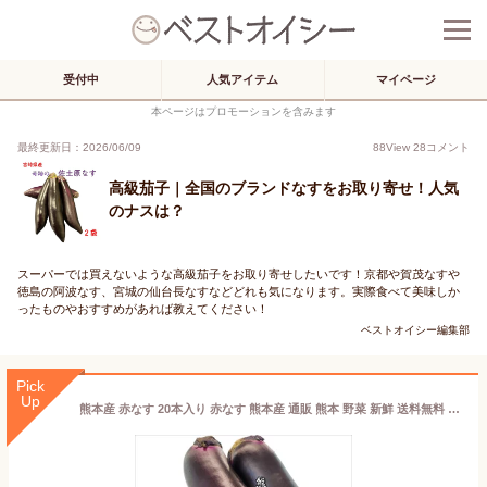
受付中
人気アイテム
マイページ
本ページはプロモーションを含みます
最終更新日：2026/06/09
88
View
28
コメント
高級茄子｜全国のブランドなすをお取り寄せ！人気
のナスは？
スーパーでは買えないような高級茄子をお取り寄せしたいです！京都や賀茂なすや
徳島の阿波なす、宮城の仙台長なすなどどれも気になります。実際食べて美味しか
ったものやおすすめがあれば教えてください！
ベストオイシー編集部
Pick
Up
熊本産 赤なす 20本入り 赤なす 熊本産 通販 熊本 野菜 新鮮 送料無料 熊本県産 なす 赤茄子 茄子 新鮮野菜 旬の野菜 送料無料