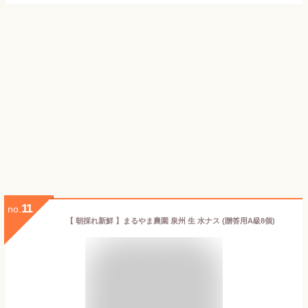
11
no.
【 朝採れ新鮮 】まるやま農園 泉州 生 水ナス (贈答用A級8個)