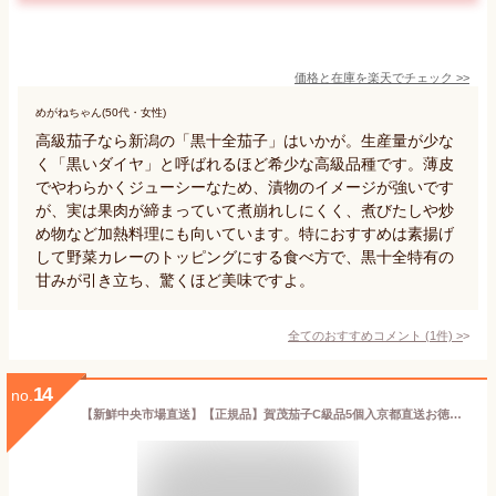
価格と在庫を
楽天
でチェック
>>
めがねちゃん(50代・女性)
高級茄子なら新潟の「黒十全茄子」はいかが。生産量が少な
く「黒いダイヤ」と呼ばれるほど希少な高級品種です。薄皮
でやわらかくジューシーなため、漬物のイメージが強いです
が、実は果肉が締まっていて煮崩れしにくく、煮びたしや炒
め物など加熱料理にも向いています。特におすすめは素揚げ
して野菜カレーのトッピングにする食べ方で、黒十全特有の
甘みが引き立ち、驚くほど美味ですよ。
全てのおすすめコメント
(
1
件)
>
14
no.
【新鮮中央市場直送】【正規品】賀茂茄子C級品5個入京都直送お徳用訳あり京野菜京の伝統野菜仲卸厳選おすすめ生産者限定厳選品 賀茂なす レシピ付き