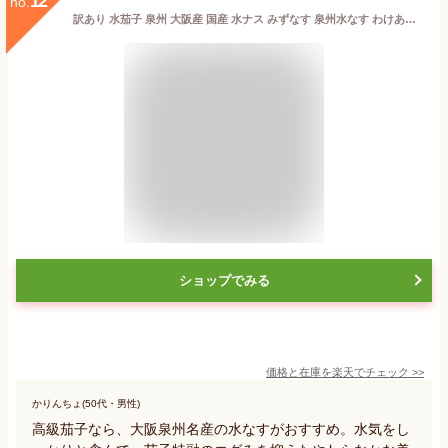
12
no.
訳あり 水茄子 泉州 大阪産 国産 水ナス みずなす 泉州水なす わけあり 訳有り 1箱 18玉入り 夏野菜 旬の野菜 浅漬け 漬物 みずみずしい
ショップでみる
価格と在庫を
楽天
でチェック
>>
かりんちょ(50代・男性)
高級茄子なら、大阪泉州名産の水なすがおすすめ。水気をし