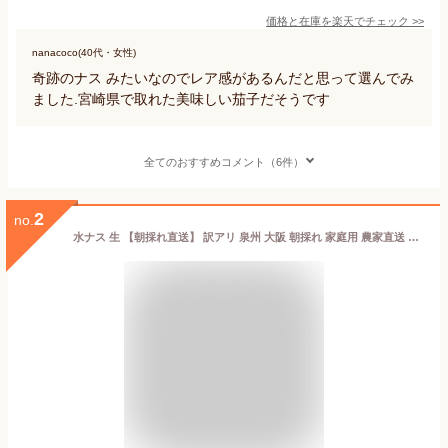
価格と在庫を
楽天
でチェック
>>
nanacoco(40代・女性)
奇跡のナス みたいなのでレア感があるんだと思って選んでみ
ました.宮崎県で取れた美味しい茄子だそうです
全てのおすすめコメント（6件）
2
no.
水ナス 生 【朝採れ直送】 訳アリ 泉州 大阪 朝採れ 家庭用 農家直送 即日発送 漬物 浅漬け ぬか漬け 水なす 水茄子 産地直送 夏野菜 生野菜 自宅用