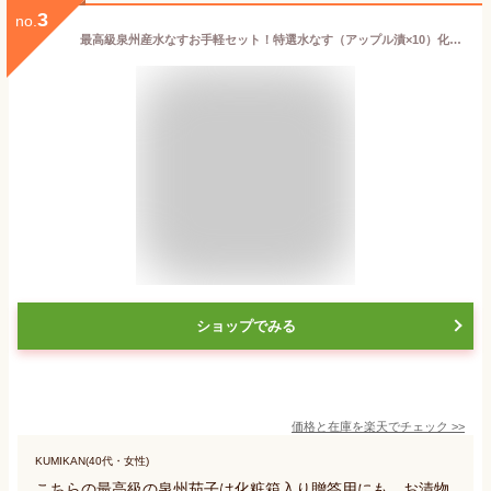
3
no.
最高級泉州産水なすお手軽セット！特選水なす（アップル漬×10）化粧箱入☆水ナス姿液漬【水茄子】【漬物】
ショップでみる
価格と在庫を
楽天
でチェック
>>
KUMIKAN(40代・女性)
こちらの最高級の泉州茄子は化粧箱入り贈答用にも。お漬物