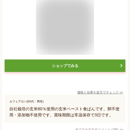
ショップでみる
価格と在庫を
楽天
でチェック
>>
カフェアロハ(50代・男性)
自社栽培の玄米80％使用の玄米ペースト食ぱんです。卵不使
用・添加物不使用です。賞味期限は常温保存で3日です。
全てのおすすめコメント
(
3
件)
>