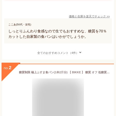
価格と在庫を
楽天
でチェック
>>
ここあ(50代・女性)
しっとりふんわり食感なので生でもおすすめな、糖質を70％
カットした自家製の食パンはいかがでしょうか。
全てのおすすめコメント（4件）
2
no.
糖質制限 極上ふすま食パン(1本2斤分) 【 BIKKE 】 糖質 オフ 低糖質 ダイエット 食品 ロカボ パン 通販 カット GI値 低い 主食 置き換え 食材 ローカーボ 食べ物 お取り寄せ 食物 繊維 焼成 冷凍 コンビニ 減量 サポート