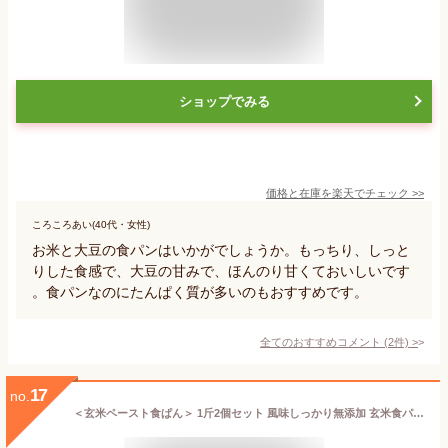
ショップでみる
価格と在庫を
楽天
でチェック
>>
ころころあい(40代・女性)
お米と大豆の食パンはいかがでしょうか。もっちり、しっと
りした食感で、大豆の甘みで、ほんのり甘くておいしいです
。食パンなのにたんぱく質が多いのもおすすめです。
全てのおすすめコメント
(
2
件)
>
17
no.
＜玄米ペースト食ぱん＞ 1斤2個セット 風味しっかり無添加 玄米食パン お取り寄せ パン 常食にオススメ！ 朝食 冷凍パン 低糖質 糖質制限 低カロリー 食パン 贈り物 玄米パン 添加物不使用 伊佐米使用 長期保存食 新米【他商品との同梱不可商品】