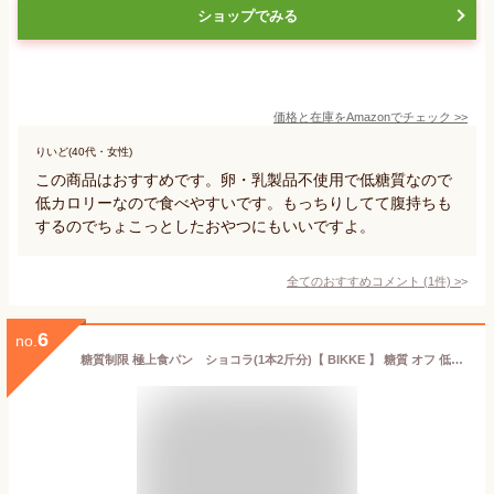
ショップでみる
価格と在庫を
Amazon
でチェック
>>
りいど(40代・女性)
この商品はおすすめです。卵・乳製品不使用で低糖質なので
低カロリーなので食べやすいです。もっちりしてて腹持ちも
するのでちょこっとしたおやつにもいいですよ。
全てのおすすめコメント
(
1
件)
>
6
no.
糖質制限 極上食パン ショコラ(1本2斤分)【 BIKKE 】 糖質 オフ 低糖質 ダイエット 食品 ロカボ パン 通販 カット GI値 低い 主食 置き換え 食材 ローカーボ 食べ物 お取り寄せ 食物 繊維 焼成 冷凍 コンビニ 減量 サポート