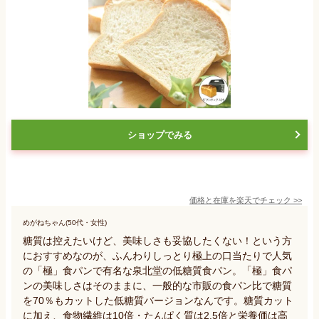
ショップでみる
価格と在庫を
楽天
でチェック
>>
めがねちゃん(50代・女性)
糖質は控えたいけど、美味しさも妥協したくない！という方
におすすめなのが、ふんわりしっとり極上の口当たりで人気
の「極」食パンで有名な泉北堂の低糖質食パン。「極」食パ
ンの美味しさはそのままに、一般的な市販の食パン比で糖質
を70％もカットした低糖質バージョンなんです。糖質カット
に加え、食物繊維は10倍・たんぱく質は2.5倍と栄養価は高