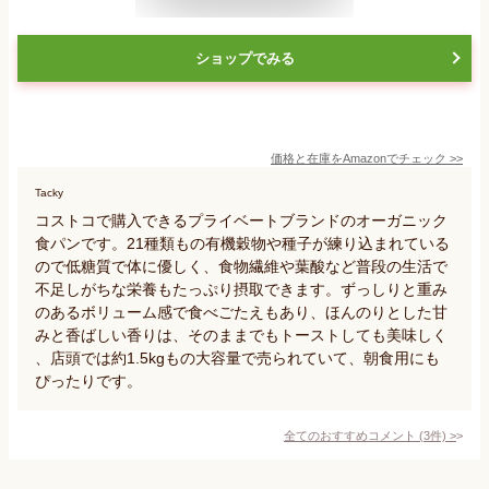
ショップでみる
価格と在庫を
Amazon
でチェック
>>
Tacky
コストコで購入できるプライベートブランドのオーガニック
食パンです。21種類もの有機穀物や種子が練り込まれている
ので低糖質で体に優しく、食物繊維や葉酸など普段の生活で
不足しがちな栄養もたっぷり摂取できます。ずっしりと重み
のあるボリューム感で食べごたえもあり、ほんのりとした甘
みと香ばしい香りは、そのままでもトーストしても美味しく
、店頭では約1.5kgもの大容量で売られていて、朝食用にも
ぴったりです。
全てのおすすめコメント
(
3
件)
>