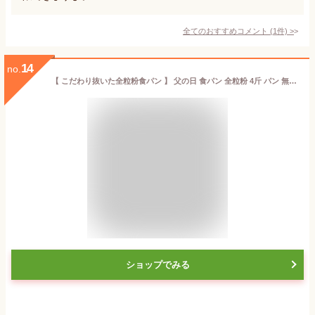
全てのおすすめコメント
(
1
件)
>
14
no.
【 こだわり抜いた全粒粉食パン 】 父の日 食パン 全粒粉 4斤 パン 無添加 お取り寄せ 国産小麦 安全 低たんぱく 低カロリー 食パンセット ふわふわ 食パン パン ギフト 手作りパン 低糖質 冷凍配送 冷凍保存 天然酵母 糖質オフ 糖質 糖質制限 ダイエット 美味しい
ショップでみる