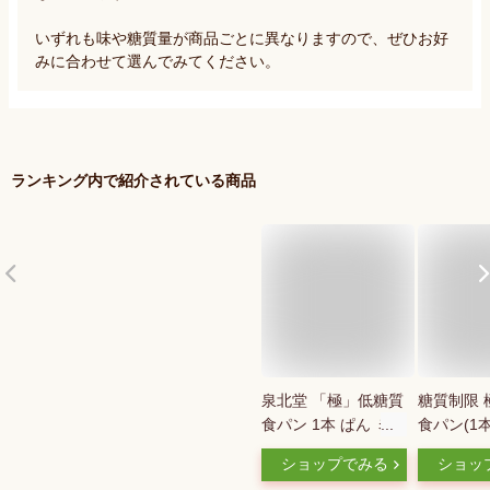
いずれも味や糖質量が商品ごとに異なりますので、ぜひお好
みに合わせて選んでみてください。
ランキング内で紹介されている商品
泉北堂 「極」低糖質
糖質制限 
食パン 1本 ぱん ミニ
食パン(1本
食パン しっとり ふ
BIKKE 】
ショップでみる
ショッ
んわり 生食パン ト
低糖質 ダ