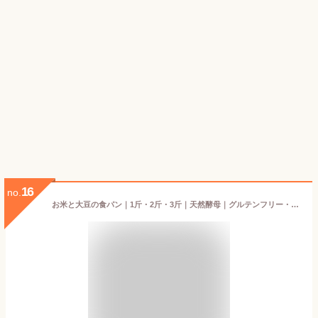
16
no.
お米と大豆の食パン｜1斤・2斤・3斤｜天然酵母｜グルテンフリー・牛乳フリー・卵フリーで3大アレルギー対応｜米粉＆大豆粉使用｜小麦粉・砂糖不使用！完全無添加・低糖質・高タンパク｜健康 卵アレルギー対応｜冷凍