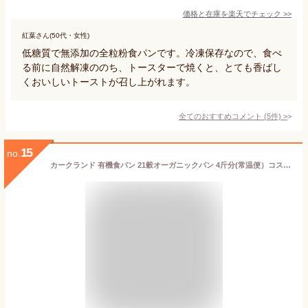
価格と在庫を
楽天
でチェック
>>
紅葉さん(50代・女性)
低糖質で無添加の全粒粉食パンです。冷凍保存なので、食べ
る前に自然解凍ののち、トースターで焼くと、とても香ばし
くおいしいトーストが召し上がれます。
全てのおすすめコメント
(
5
件)
>
15
no.
カークランド 有機食パン 21穀オーガニックパン 4斤分(常温便）コストコベーカリー ORGANIC LOAF PAIN BIOLOGIQUE (4斤分)