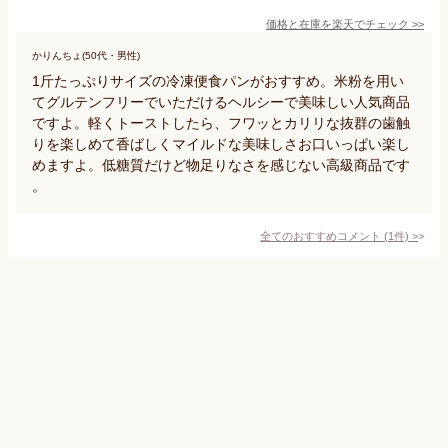
価格と在庫を
楽天
でチェック
>>
かりんちょ(50代・男性)
1斤たっぷりサイズの冷凍便食パンがおすすめ。米粉を用い
てグルテンフリーでいただけるヘルシーで美味しい人気商品
ですよ。軽くトーストしたら、フワッとカリリな抜群の歯触
りを楽しめて香ばしくマイルドな美味しさお口いっぱい楽し
めますよ。低糖質だけど物足りなさを感じない高級商品です
。
全てのおすすめコメント
(
1
件)
>