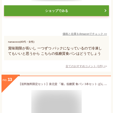
ショップでみる
価格と在庫を
Amazon
でチェック
>>
nanacoco(40代・女性)
賞味期限が長いし 一つずつ パックになっているので冷凍し
てもいいと思うから こちらの低糖質食パンはどうでしょう
全てのおすすめコメント
(
1
件)
>
13
no.
【送料無料限定セット】泉北堂 「極」低糖質 食パン 3本セット ぱん ミニ食パン しっとり ふんわり 生食パン トースト 自家製 天然酵母 使用 直送 せんぼくどう プレゼント お土産 ギフト 保存料不使用 防腐剤不使用 卵不使用【メーカー直送商品】