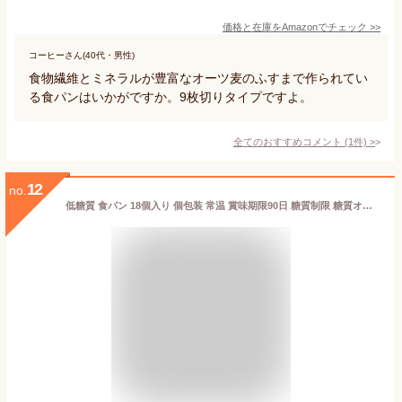
価格と在庫を
Amazon
でチェック
>>
コーヒーさん(40代・男性)
食物繊維とミネラルが豊富なオーツ麦のふすまで作られてい
る食パンはいかがですか。9枚切りタイプですよ。
全てのおすすめコメント
(
1
件)
>
12
no.
低糖質 食パン 18個入り 個包装 常温 賞味期限90日 糖質制限 糖質オフ ブランパン ロカボ 低カ ロリー ダイエット食品 キクイモ イヌリン 糖質カット 減量 (低糖質 食パン 約18個入り 850g（賞味期限3ヶ月）)