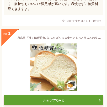
く、腹持ちもいいので満足感が高いです。我慢せずに糖質制
限できますよ。
全てのおすすめコメント
(
1
件)
>
1
no.
泉北堂 「極」低糖質 食パン 1本 ぱん ミニ食パン しっとり ふんわり 生食パン トースト 高たんぱく質 高食物繊維 自家製 天然酵母 使用 直送 せんぼくどう プレゼント お土産 ギフト 保存料不使用 防腐剤不使用 卵不使用【メーカー直送商品】
ショップでみる