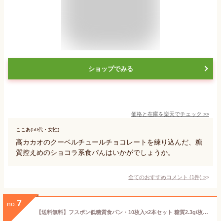
ショップでみる
価格と在庫を
楽天
でチェック
>>
ここあ(50代・女性)
高カカオのクーベルチュールチョコレートを練り込んだ、糖
質控えめのショコラ系食パんはいかがでしょうか。
全てのおすすめコメント
(
1
件)
>
7
no.
【送料無料】フスボン低糖質食パン・10枚入×2本セット 糖質2.3g/枚 | ふすまパン 低糖質パン 低糖質 糖質制限 ロカボ 糖質オフ 大豆パン 無添加 有機ふすま使用 高タンパク 食品 手作り ケトジェニックダイエット 天然甘味料のみ使用 食パン 大豆粉 ダイエット 置き換え