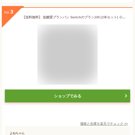
3
no.
【送料無料】 低糖質ブランパン Switchのブラン100 [2本セット] 小麦粉不使用 砂糖・保存料・防腐剤・トランス脂肪酸不使用 手作り ふすまパン 冷凍パン 低糖質パン もちもち ふわふわ 糖質制限 置き換えダイエット 糖尿病 罪悪感ゼロ
ショップでみる
価格と在庫を
楽天
でチェック
>>
よねちゃん