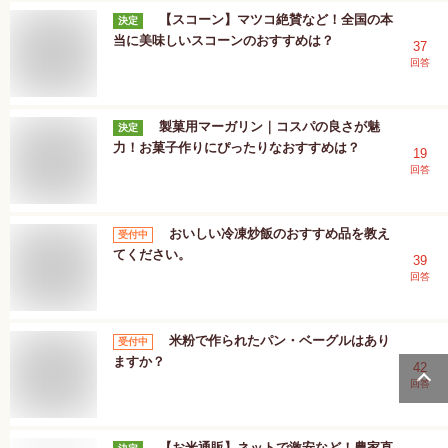
【スコーン】マツコ絶賛など！全国の本
決定
当に美味しいスコーンのおすすめは？
37
回答
製菓用マーガリン｜コスパの良さが魅
決定
力！お菓子作りにぴったりなおすすめは？
19
回答
おいしい冷凍炒飯のおすすめ品を教え
受付中
てください。
39
回答
米粉で作られたパン・ベーグルはあり
受付中
ますか？
42
回答
【お米通販】ネットで激安など！農家直