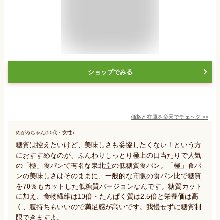
ショップでみる
価格と在庫を
楽天
でチェック
>>
めがねちゃん(50代・女性)
糖質は控えたいけど、美味しさも妥協したくない！という方
におすすめなのが、ふんわりしっとり極上の口当たりで人気
の「極」食パンで有名な泉北堂の低糖質食パン。「極」食パ
ンの美味しさはそのままに、一般的な市販の食パン比で糖質
を70％もカットした低糖質バージョンなんです。糖質カット
に加え、食物繊維は10倍・たんぱく質は2.5倍と栄養価は高
く、腹持ちもいいので満足感が高いです。我慢せずに糖質制
限できますよ。