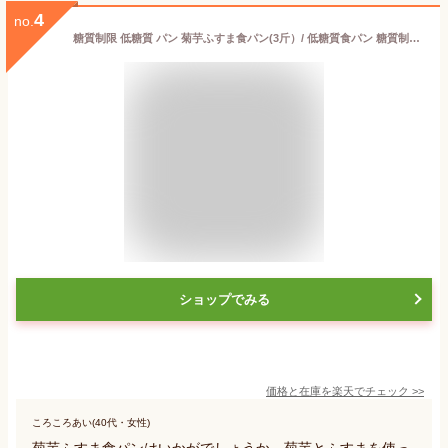
4
no.
糖質制限 低糖質 パン 菊芋ふすま食パン(3斤）/ 低糖質食パン 糖質制限パン 低糖質パン キクイモ 糖質制限ブランパン 高たんぱく 低脂肪 ローカーボ 低カロリーパン 糖質制限ダイエット 糖質オフ 低GI ロカボ 冷凍パン ギフト ロールパン
ショップでみる
価格と在庫を
楽天
でチェック
>>
ころころあい(40代・女性)
菊芋ふすま食パンはいかがでしょうか。菊芋とふすまを使っ