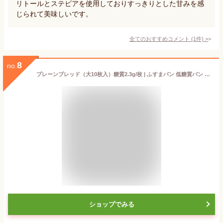
リトールとステビアを使用しておりすっきりとした甘みを感
じられて美味しいです。
全てのおすすめコメント
(
1
件)
>
8
no.
プレーンブレッド（大10枚入）糖質2.3g/枚 | ふすまパン 低糖質パン 低糖質 パン 糖質制限 ロカボ 糖質オフ フスボン 大豆パン 無添加 有機ふすま使用 高タンパク 食品 手作り ケトジェニックダイエット 天然甘味料のみ使用 食パン 大豆粉 ダイエット 置き換え
ショップでみる