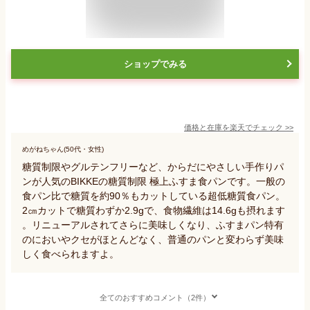
ショップでみる
価格と在庫を
楽天
でチェック
>>
めがねちゃん(50代・女性)
糖質制限やグルテンフリーなど、からだにやさしい手作りパ
ンが人気のBIKKEの糖質制限 極上ふすま食パンです。一般の
食パン比で糖質を約90％もカットしている超低糖質食パン。
2㎝カットで糖質わずか2.9gで、食物繊維は14.6gも摂れます
。リニューアルされてさらに美味しくなり、ふすまパン特有
のにおいやクセがほとんどなく、普通のパンと変わらず美味
しく食べられますよ。
全てのおすすめコメント（2件）