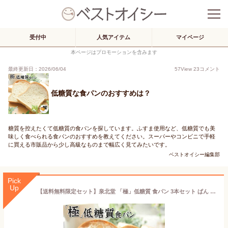
受付中
人気アイテム
マイページ
本ページはプロモーションを含みます
最終更新日：2026/06/04
57
View
23
コメント
低糖質な食パンのおすすめは？
糖質を控えたくて低糖質の食パンを探しています。ふすま使用など、低糖質でも美
味しく食べられる食パンのおすすめを教えてください。スーパーやコンビニで手軽
に買える市販品から少し高級なものまで幅広く見てみたいです。
ベストオイシー編集部
Pick
Up
【送料無料限定セット】泉北堂 「極」低糖質 食パン 3本セット ぱん ミニ食パン しっとり ふんわり 生食パン トースト 自家製 天然酵母 使用 直送 せんぼくどう プレゼント お土産 ギフト 保存料不使用 防腐剤不使用 卵不使用【メーカー直送商品】