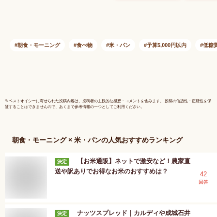
ースト 高たんぱく質
食品 ロカ
高食物繊維 自家製
販 カット 
天然酵母 使用 直送
主食 置き
せんぼくどう プレゼ
ローカーボ
ント お土産 ギフト
お取り寄せ
朝食・モーニング
食べ物
米・パン
予算5,000円以内
低糖
保存料不使用 防腐剤
維 焼成 
不使用 卵不使用【メ
ニ 減量 
ーカー直送商品】
※
ベストオイシー
に寄せられた投稿内容は、投稿者の主観的な感想・コメントを含みます。 投稿の信憑性・正確性を保
証することはできませんので、あくまで参考情報の一つとしてご利用ください。
朝食・モーニング × 米・パン
の人気おすすめランキング
【お米通販】ネットで激安など！農家直
決定
送や訳ありでお得なお米のおすすめは？
42
回答
ナッツスプレッド｜カルディや成城石井
決定