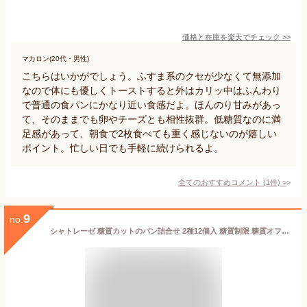
価格と在庫を
楽天
でチェック
>>
マカロン(20代・男性)
こちらはいかがでしょう。ふすま系のクセが少なくて無添加
なので体にも優しくトーストすると外はカリッ中はふんわり
で普通の食パンにかなり近い食感だよ。ほんのり甘みがあっ
て、そのままでも卵やチーズとも相性抜群。低糖質なのに満
足感があって、朝食で2枚食べても重く感じないのが嬉しい
ポイント。忙しい日でも手軽に続けられるよ。
全てのおすすめコメント
(
1
件)
>
9
no.
シャトレーゼ 糖質カットのパン詰合せ 2種12個入 糖質制限 糖質オフ 低糖質パン