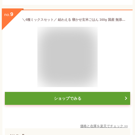
9
no.
＼4種ミックスセット／ 結わえる 寝かせ玄米ごはん 160g 国産 無添加 玄米 もっちもち食感 お米の甘み 玄米ごはんパック ごはんパック 寝かせ玄米 ご飯 玄米ごはん 玄米ご飯 小豆 十五穀米 黒米 もち麦 レトルト
ショップでみる
価格と在庫を
楽天
でチェック
>>