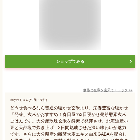
ショップでみる
価格と在庫を
楽天
でチェック
>>
めがねちゃん(50代・女性)
どうせ食べるなら普通の寝かせ玄米より、栄養豊富な寝かせ
「発芽」玄米がおすすめ！春日屋の3日寝かせ発芽酵素玄米
ごはんです。大分産玖珠玄米を酵素で発芽させ、北海道産小
豆と天然塩で炊き上げ、3日間熟成させた深い味わいが魅力
です。さらに大分県産の醗酵大麦エキス由来GABAを配合し