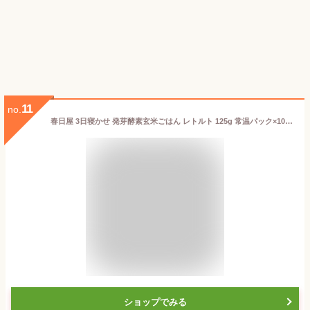
11
no.
春日屋 3日寝かせ 発芽酵素玄米ごはん レトルト 125g 常温パック×10食 特Aひとめぼれ米使用 天皇献上米 令和7年産
ショップでみる