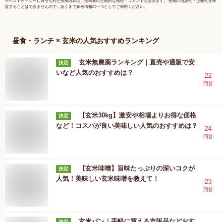
※
ベストオイシー
に寄せられた投稿内容は、投稿者の主観的な感想・コメントを含みます。 投稿の信憑性・正確性を保
証することはできませんので、あくまで参考情報の一つとしてご利用ください。
昼食・ランチ × 玄米
の人気おすすめランキング
玄米無農薬ランキング｜直売や通販で安
決定
いなど人気のおすすめは？
22
回答
【玄米30kg】激安や相場よりお得な価格
決定
など！コスパが良い美味しい人気のおすすめは？
24
回答
【玄米味噌】旨味たっぷりの深いコクが
決定
人気！美味しい玄米味噌を教えて！
23
回答
玄米パン｜手軽に買える市販品などおす
決定