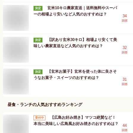
玄米10キロ農家直送｜送料無料やスーパ
決定
ーの相場より安いなど人気のおすすめは？
34
回答
【訳あり玄米30キロ】相場より安くて美
決定
味しい農家直送など人気のおすすめは？
32
回答
【玄米お菓子】玄米を使った体に良さそ
決定
うなお菓子・スイーツのおすすめは？
31
回答
昼食・ランチ
の人気おすすめランキング
【広島お好み焼き】マツコ絶賛など！
受付中
本当に美味しい広島風お好み焼きのおすすめは？
44
回答