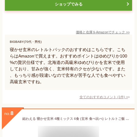
ショップでみる
価格と在庫を
Amazon
でチェック
>>
BIGBABY(70代・男性)
寝かせ玄米のレトルトパックのおすすめはこちらです。こち
らはAmazonで買えます。おすすめポイントはゆめぴりか100
%の贅沢仕様です。北海道の高級米ゆめぴりかを玄米で使用
しており、甘みが強く、玄米特有のクセが少ないです。また
、もっちり感が段違いなので玄米が苦手な人でも食べやすい
高級玄米ですね。
全てのおすすめコメント
(
1
件)
>
8
no.
結わえる 寝かせ玄米 4種ミックス 6食 (玄米 食べ比べ) レトルトご飯 玄米パック (小豆/黒米/もち麦/十五穀) レンジで簡単調理 玄米ご飯 (160グラム （×6）)