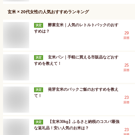
玄米 × 20代女性
の人気おすすめランキング
酵素玄米｜人気のレトルトパックのおす
決定
すめは？
29
回答
玄米パン｜手軽に買える市販品などおす
決定
すめを教えて！
25
回答
発芽玄米のパックご飯のおすすめを教え
決定
て！
23
回答
【玄米30kg】ふるさと納税のコスパ最強
決定
な返礼品！安い人気のお米は？
23
回答