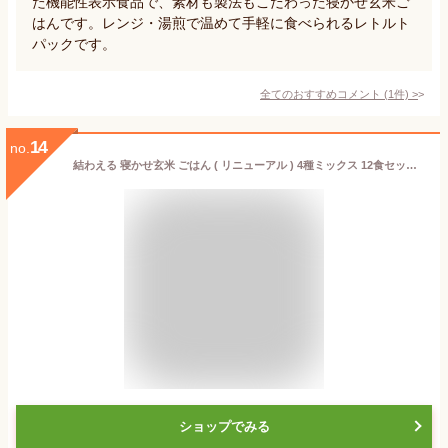
た機能性表示食品で、素材も製法もこだわった寝かせ玄米ご
はんです。レンジ・湯煎で温めて手軽に食べられるレトルト
パックです。
全てのおすすめコメント
(
1
件)
>
14
no.
結わえる 寝かせ玄米 ごはん ( リニューアル ) 4種ミックス 12食セット ( 小豆 / 黒米 / もち麦 / 十五穀 ) レトルト パック ダイエット 玄米 非常食 4種類各3パック 玄米 レトルトパック 米
ショップでみる