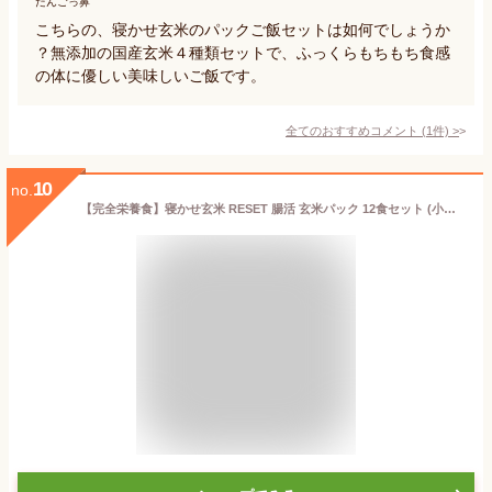
だんごっ鼻
こちらの、寝かせ玄米のパックご飯セットは如何でしょうか
？無添加の国産玄米４種類セットで、ふっくらもちもち食感
の体に優しい美味しいご飯です。
全てのおすすめコメント
(
1
件)
>
10
no.
【完全栄養食】寝かせ玄米 RESET 腸活 玄米パック 12食セット (小豆 × 6/ 黒米 ×6) 160g【食物繊維 ビタミン ミネラル】