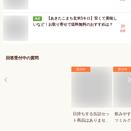
【あきたこまち玄米5キロ】安くて美味し
決定
いなど！お取り寄せで送料無料のおすすめは？
20
回答
回答受付中の質問
受付中
受付中
日持ちする缶詰セッ
飲みやす
ト商品はありません
ツミルク
か？
か？