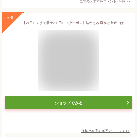
全てのおすすめコメント
(
1
件)
>
6
no.
【27日1:59まで最大200円OFFクーポン】結わえる 寝かせ玄米ごはん 十五穀ブレンド 160g 国産 無添加 玄米 もっちもち食感 お米の甘み 玄米ごはんパック ごはんパック 寝かせ玄米 ご飯 玄米ごはん 玄米ご飯 十五穀米 レトルト
ショップでみる
価格と在庫を
楽天
でチェック
>>