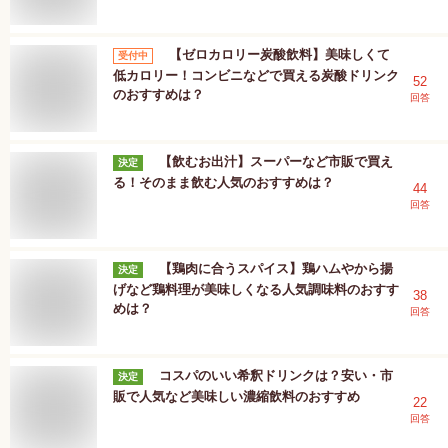
【ゼロカロリー炭酸飲料】美味しくて
受付中
低カロリー！コンビニなどで買える炭酸ドリンク
52
のおすすめは？
回答
【飲むお出汁】スーパーなど市販で買え
決定
る！そのまま飲む人気のおすすめは？
44
回答
【鶏肉に合うスパイス】鶏ハムやから揚
決定
げなど鶏料理が美味しくなる人気調味料のおすす
38
めは？
回答
コスパのいい希釈ドリンクは？安い・市
決定
販で人気など美味しい濃縮飲料のおすすめ
22
回答