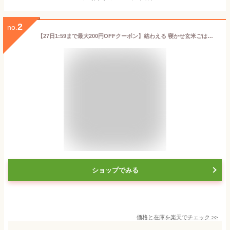
2
no.
【27日1:59まで最大200円OFFクーポン】結わえる 寝かせ玄米ごはん もち麦 160g 国産 無添加 玄米 もっちもち食感 お米の甘み 玄米ごはんパック ごはんパック 寝かせ玄米 ご飯 玄米ごはん 玄米ご飯 もち麦 レトルト
ショップでみる
価格と在庫を
楽天
でチェック
>>