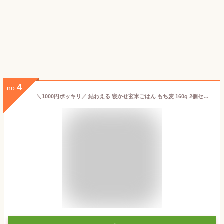
4
no.
＼1000円ポッキリ／ 結わえる 寝かせ玄米ごはん もち麦 160g 2個セット 国産 無添加 玄米 もっちもち食感 お米の甘み 玄米ごはんパック ごはんパック 寝かせ玄米 ご飯 玄米ごはん 玄米ご飯 もち麦 レトルト