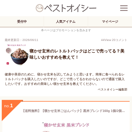
受付中
人気アイテム
マイページ
本ページはプロモーションを含みます
最終更新日：2026/06/11
44
View
20
コメント
寝かせ玄米のレトルトパックはどこで売ってる？美
味しいおすすめを教えて！
健康や美容のために、寝かせ玄米を試してみようと思います。簡単に食べられるレ
トルトパックを購入したいのですが、どこで売ってるかわからないので通販で購入
したいです。おすすめの美味しい寝かせ玄米を教えてください。
ベストオイシー編集部
1
no.
【送料無料】【寝かせ玄米ごはんパック】黒米ブレンド160g 1個/2個/4個 結わえる 玄米パック YUWAERU《常温便》ご飯 国産 無添加 レトルト 健康 非常食 備蓄米 お試し 雑穀