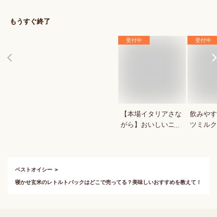
もうすぐ終了
受付中
受付中
【本場イタリアさな
飲みやす
がら】おいしいニョ
ツミルク
ッキが食べたい
か？
ベストオイシー
寝かせ玄米のレトルトパックはどこで売ってる？美味しいおすすめを教えて！