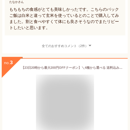
たなかさん
もちもちの食感がとても美味しかったです。こちらのパック
ご飯は白米と違って玄米を使っているとのことで購入してみ
ました。割と食べやすくて体にも良さそうなのでまたリピー
トしたいと思います。
全てのおすすめコメント（2件）
3
no.
【23日20時から最大200円OFFクーポン】＼4種から選べる 送料込み／ 結わえる 寝かせ玄米ごはん 160g 国産 無添加 玄米 もっちもち食感 お米の甘み 玄米ごはんパック ごはんパック 寝かせ玄米 ご飯 玄米ごはん 玄米ご飯 小豆 十五穀米 黒米 もち麦 レトルト