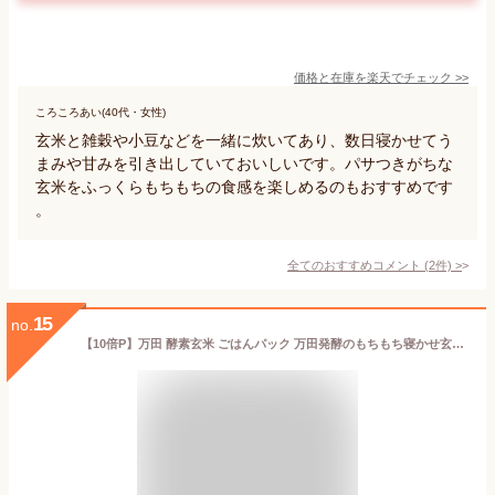
価格と在庫を
楽天
でチェック
>>
ころころあい(40代・女性)
玄米と雑穀や小豆などを一緒に炊いてあり、数日寝かせてう
まみや甘みを引き出していておいしいです。パサつきがちな
玄米をふっくらもちもちの食感を楽しめるのもおすすめです
。
全てのおすすめコメント
(
2
件)
>
15
no.
【10倍P】万田 酵素玄米 ごはんパック 万田発酵のもちもち寝かせ玄米ごはん(12パック) 万田 発酵 レトルト 保存食 備蓄 保存 ごはんパック 玄米ライス ヘルシー 食物繊維 美味しい レンジ 万田発酵 玄米 ビタミン【スーパーSALE期間中】