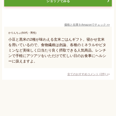
ショップでみる
価格と在庫を
Amazon
でチェック
>>
かりんちょ(50代・男性)
小豆と黒米の2種が味わえる玄米ごはんギフト。寝かせ玄米
を用いているので、食物繊維は勿論、各種のミネラルやビタ
ミンなど美味しく口当たり良く摂取できる人気商品。レンチ
ンで手軽にアツアツをいただけて忙しい日のお食事にヘルシ
ーに扱えますよ。
全てのおすすめコメント
(
2
件)
>