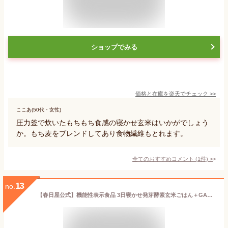
ショップでみる
価格と在庫を
楽天
でチェック
>>
ここあ(50代・女性)
圧力釜で炊いたもちもち食感の寝かせ玄米はいかがでしょう
か。もち麦をブレンドしてあり食物繊維もとれます。
全てのおすすめコメント
(
1
件)
>
13
no.
【春日屋公式】機能性表示食品 3日寝かせ発芽酵素玄米ごはん＋GABA【7食/14食/21食/28食/30食】発芽玄米 酵素玄米 発酵玄米 寝かせ玄米 玄米 レトルト 玄米パック 血圧低下 機能性表示食品