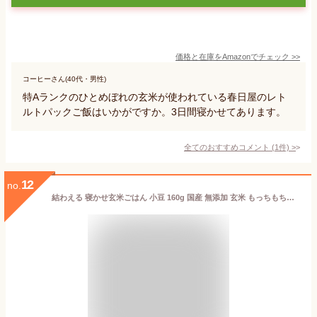
価格と在庫を
Amazon
でチェック
>>
コーヒーさん(40代・男性)
特Aランクのひとめぼれの玄米が使われている春日屋のレト
ルトパックご飯はいかがですか。3日間寝かせてあります。
全てのおすすめコメント
(
1
件)
>
12
no.
結わえる 寝かせ玄米ごはん 小豆 160g 国産 無添加 玄米 もっちもち食感 お米の甘み 玄米ごはんパック ごはんパック 寝かせ玄米 ご飯 玄米ごはん 玄米ご飯 小豆 レトルト