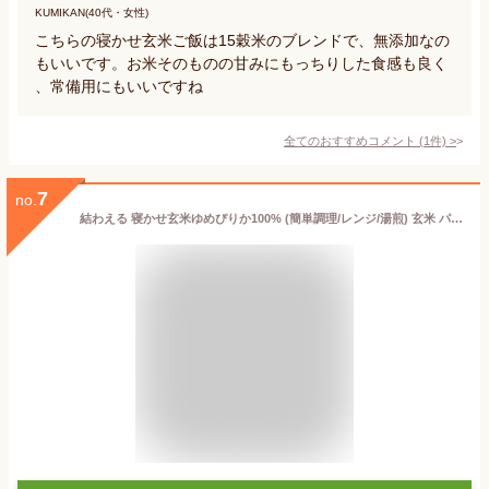
KUMIKAN(40代・女性)
こちらの寝かせ玄米ご飯は15穀米のブレンドで、無添加なの
もいいです。お米そのものの甘みにもっちりした食感も良く
、常備用にもいいですね
全てのおすすめコメント
(
1
件)
>
7
no.
結わえる 寝かせ玄米ゆめぴりか100% (簡単調理/レンジ/湯煎) 玄米 パック レトルトご飯 玄米ご飯 (6食)