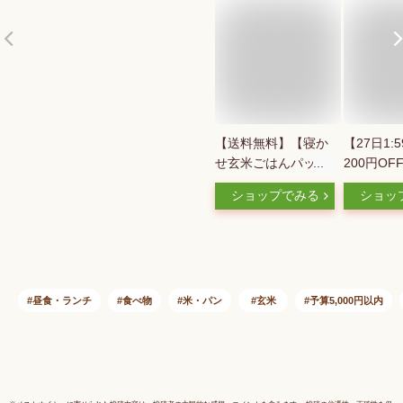
【送料無料】【寝か
【27日1:
せ玄米ごはんパッ
200円OF
ク】黒米ブレンド
ン】結わえ
ショップでみる
ショッ
160g 1個/2個/4個 結
玄米ごはん
わえる 玄米パック
160g 国
YUWAERU《常温
米 もっち
便》ご飯 国産 無添
お米の甘み
加 レトルト 健康 非
んパック 
常食 備蓄米 お試し
ク 寝かせ
昼食・ランチ
食べ物
米・パン
玄米
予算5,000円以内
雑穀
玄米ごはん
もち麦 レ