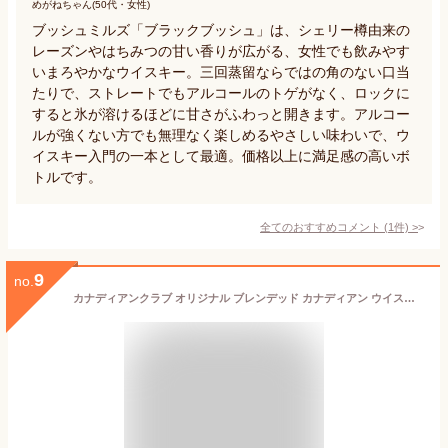
めがねちゃん(50代・女性)
ブッシュミルズ「ブラックブッシュ」は、シェリー樽由来の
レーズンやはちみつの甘い香りが広がる、女性でも飲みやす
いまろやかなウイスキー。三回蒸留ならではの角のない口当
たりで、ストレートでもアルコールのトゲがなく、ロックに
すると氷が溶けるほどに甘さがふわっと開きます。アルコー
ルが強くない方でも無理なく楽しめるやさしい味わいで、ウ
イスキー入門の一本として最適。価格以上に満足感の高いボ
トルです。
全てのおすすめコメント
(
1
件)
>
9
no.
カナディアンクラブ オリジナル ブレンデッド カナディアン ウイスキー 40度 700ml 瓶 【正規品】 【 ウィスキー カナダ CC 飲みやすい スムース カクテル ハイボール 】