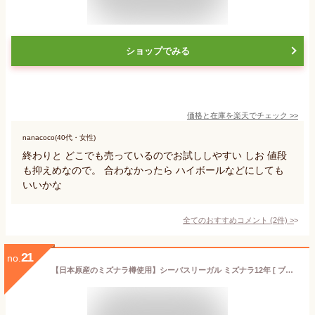
ショップでみる
価格と在庫を
楽天
でチェック
>>
nanacoco(40代・女性)
終わりと どこでも売っているのでお試ししやすい しお 値段
も抑えめなので。 合わなかったら ハイボールなどにしても
いいかな
全てのおすすめコメント
(
2
件)
>
21
no.
【日本原産のミズナラ樽使用】シーバスリーガル ミズナラ12年 [ ブレンデッドスコッチウイスキー イギリス 700ml ] [ギフトボックス入り]