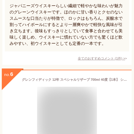
ジャパニーズウイスキーらしい繊細で軽やかな味わいが魅力
のグレーンウイスキーです。ほのかに甘い香りとクセのない
スムースな口当たりが特徴で、ロックはもちろん、炭酸水で
割ってハイボールにするとより一層爽やかで軽快な風味が引
き立ちます。後味もすっきりとしていて食事と合わせても美
味しく楽しめ、ウイスキーに慣れていない方でも驚くほど飲
みやすい、初ウイスキーとしても定番の一本です。
全てのおすすめコメント
(
1
件)
>
6
no.
グレンフィディック 12年 スペシャルリザーブ 700ml 40度【1本】 シングルモルト ウィスキー whisky スコッチ グレンフィディック蒸溜所