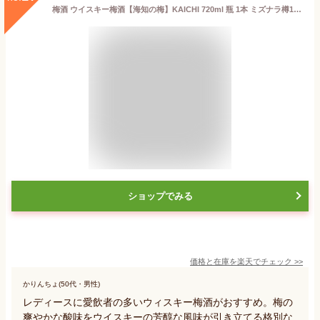
梅酒 ウイスキー梅酒【海知の梅】KAICHI 720ml 瓶 1本 ミズナラ樽15% 国内製造 リキュール 紀州南高梅 WWA金賞受賞ウイスキーブレンド 手土産 贈り物 内祝い 誕生日 母の日 父の日 敬老の日 新生活 引っ越し 新社会人 成人式 フレッシュスタート フレスタ 花見 ピクニック
ショップでみる
価格と在庫を
楽天
でチェック
>>
かりんちょ(50代・男性)
レディースに愛飲者の多いウィスキー梅酒がおすすめ。梅の
爽やかな酸味をウイスキーの芳醇な風味が引き立てる格別な