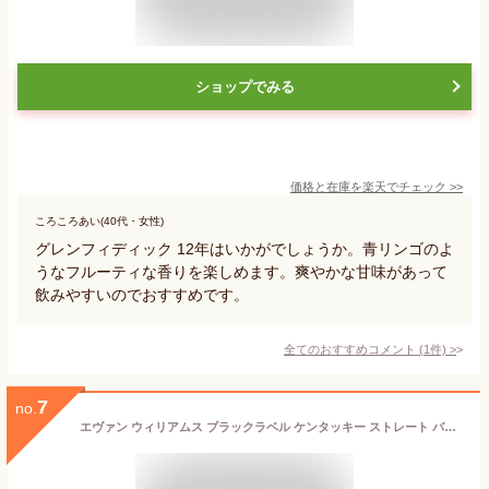
ショップでみる
価格と在庫を
楽天
でチェック
>>
ころころあい(40代・女性)
グレンフィディック 12年はいかがでしょうか。青リンゴのよ
うなフルーティな香りを楽しめます。爽やかな甘味があって
飲みやすいのでおすすめです。
全てのおすすめコメント
(
1
件)
>
7
no.
エヴァン ウィリアムス ブラックラベル ケンタッキー ストレート バーボン ウイスキー 43度 750ml 瓶 【正規品】