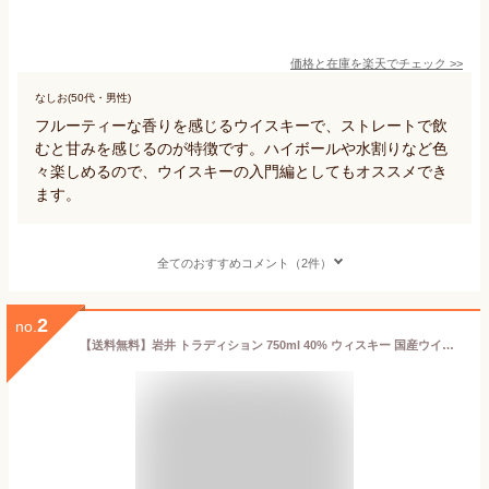
価格と在庫を
楽天
でチェック
>>
なしお(50代・男性)
フルーティーな香りを感じるウイスキーで、ストレートで飲
むと甘みを感じるのが特徴です。ハイボールや水割りなど色
々楽しめるので、ウイスキーの入門編としてもオススメでき
ます。
全てのおすすめコメント（2件）
2
no.
【送料無料】岩井 トラディション 750ml 40% ウィスキー 国産ウイスキー 日本製ウイスキー ブレンデッドウイスキー ハイボール ウイスキー岩井 飲みやすい デイリー向け ブレンデッド 原酒 マルス ウイスキー 宅飲み 津貫蒸留所 鹿児島県 本坊酒造 駒ヶ岳 嘉之助 販売店限定