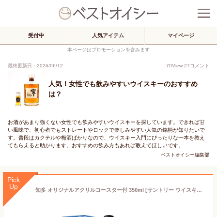
受付中
人気アイテム
マイページ
本ページはプロモーションを含みます
最終更新日：2026/06/12
70
View
27
コメント
人気！女性でも飲みやすいウイスキーのおすすめ
は？
お酒があまり強くない女性でも飲みやすいウイスキーを探しています。できれば甘
い風味で、初心者でもストレートやロックで楽しみやすい人気の銘柄が知りたいで
す。普段はカクテルや梅酒ばかりなので、ウイスキー入門にぴったりな一本を教え
てもらえると助かります。おすすめの飲み方もあれば教えてほしいです。
ベストオイシー編集部
Pick
Up
知多 オリジナルアクリルコースター付 350ml [サントリー ウイスキー 日本]