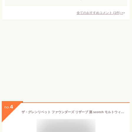
全てのおすすめコメント
(
1
件)
>
4
no.
ザ・グレンリベット ファウンダーズ リザーブ 酒 scotch モルトウィスキー スコッチウィスキー本格シングルモルト 初心者にもおすすめ 飲みやすい スコットランド スペイサイド 王道モルト クラシック ライトボディ 透明感 クセがない 食後に合う 贈り物 ギフト プレゼント