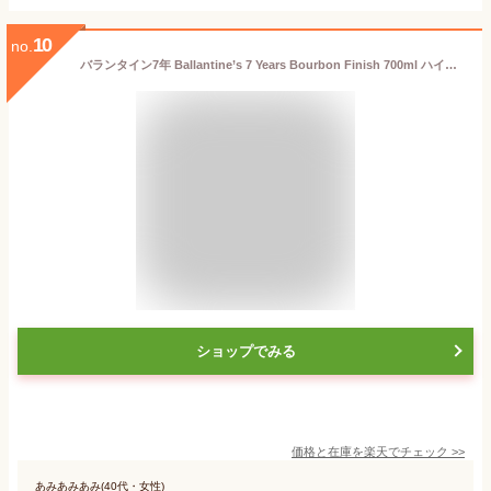
10
no.
バランタイン7年 Ballantine’s 7 Years Bourbon Finish 700ml ハイボールに合う バーボン樽熟成の華やかな香り まろやかでリッチな味わい 上品な味わい 人気 高級 ギフト 贈答 プレゼント 飲みやすい 父の日 お歳暮 御歳暮 誕生日 贈り物に最適
ショップでみる
価格と在庫を
楽天
でチェック
>>
あみあみあみ(40代・女性)