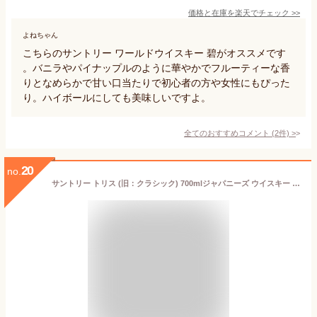
価格と在庫を
楽天
でチェック
>>
よねちゃん
こちらのサントリー ワールドウイスキー 碧がオススメです
。バニラやパイナップルのように華やかでフルーティーな香
りとなめらかで甘い口当たりで初心者の方や女性にもぴった
り。ハイボールにしても美味しいですよ。
全てのおすすめコメント
(
2
件)
>
20
no.
サントリー トリス (旧：クラシック) 700mlジャパニーズ ウイスキー suntory torys classic japanese whisky [長S]