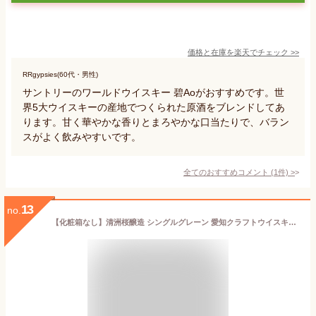
価格と在庫を
楽天
でチェック
>>
RRgypsies(60代・男性)
サントリーのワールドウイスキー 碧Aoがおすすめです。世
界5大ウイスキーの産地でつくられた原酒をブレンドしてあ
ります。甘く華やかな香りとまろやかな口当たりで、バラン
スがよく飲みやすいです。
全てのおすすめコメント
(
1
件)
>
13
no.
【化粧箱なし】清洲桜醸造 シングルグレーン 愛知クラフトウイスキー 清須 40度 700ml ウイスキー ういすきー 熟成 国産 クラフト飲みやすい