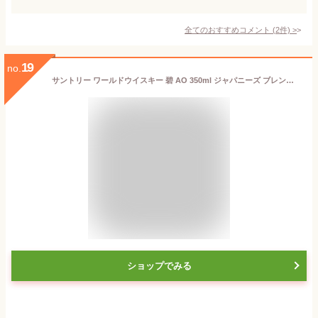
全てのおすすめコメント
(
2
件)
>
19
no.
サントリー ワールドウイスキー 碧 AO 350ml ジャパニーズ ブレンデッドウイスキー 世界5大ウイスキー 芳醇 柔らかい 香り 深み コク 上品 飲みやすい 高級 人気 リッチ 美しい ボトル デザイン 革新的ジャパニーズウイスキー ギフト プレゼント 贈答 お歳暮 贈り物に最適
ショップでみる