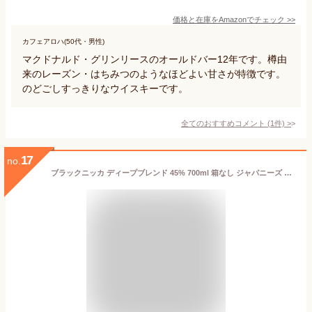
価格と在庫を
Amazon
でチェック
>>
カフェアロハ(50代・男性)
マクドナルド・グリンリースのオールドバー12年です。樽由
来のレーズン・はちみつのようなほどよい甘さが特徴です。
のどごしすっきりなウイスキーです。
全てのおすすめコメント
(
1
件)
>
17
no.
ブラックニッカ ディープブレンド 45% 700ml 箱なし ジャパニーズ ブレンデッド ウイスキー ギフト対応可 ラッピング 誕生日 プレゼント お祝い [[wrap03]