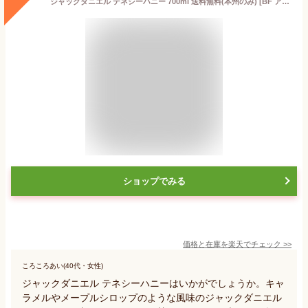
ジャックダニエル テネシーハニー 700ml 送料無料(本州のみ) [BF アメリカ リキュール 46262]ギフト プレゼント 贈り物 お祝い 内祝い お返し 誕生日プレゼント 父の日 敬老の日
ショップでみる
価格と在庫を
楽天
でチェック
>>
ころころあい(40代・女性)
ジャックダニエル テネシーハニーはいかがでしょうか。キャ
ラメルやメープルシロップのような風味のジャックダニエル