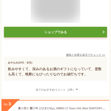
ショップでみる
価格と在庫を
楽天
でチェック
>>
あやなみ(20代・女性)
飲みやすくて、深みのあるお酒のギフトになっていて、度数
も高くて、晩酌にもぴったりなのでお値打ちです。
全てのおすすめコメント（2件）
3
no.
量り売り 響17年 ひびき17ねん HIBIKI 17 Years Old 30ml SUNTORY サントリー シングルモルト ジャパニーズウイスキー 詰め替え お試し ウイスキー 【おひとり様1点限り】