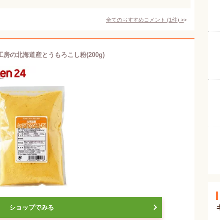
全てのおすすめコメント
(
1
件)
>
房の北海道産とうもろこし粉(200g)
ショップでみる