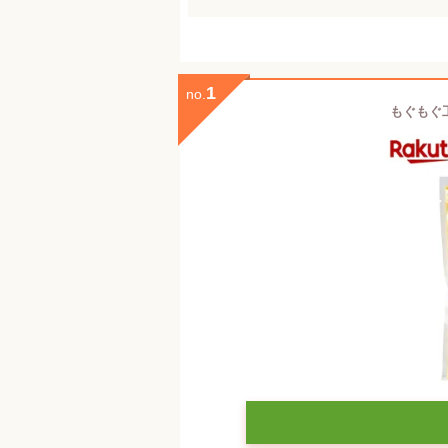
1
no.
もぐもぐ工