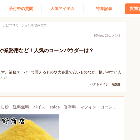
受付中の質問
人気アイテム
特集記事
質問
ージはプロモーションを含みます
86
View
26
コメント
や業務用など！人気のコーンパウダーは？
ます。業務スーパーで買えるものや大容量で安いものなど、扱いやすい人
さい！
ベストオイシー編集部
コーンミール cornmear とうもろこし粉 送料無料 パイス spice 香辛料 マフィン コーントルティーヤ