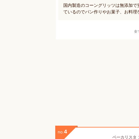
国内製造のコーングリッツは無添加で
ているのでパン作りやお菓子、お料理
全
4
no.
ベーカリスタ 