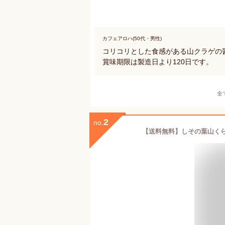
カフェアロハ(50代・男性)
コリコリとした食感がある山クラゲの
賞味期限は製造日より120日です。
全
2
no.
【送料無料】しその葉山くらげ