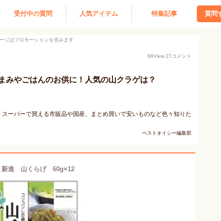
受付中の質問
人気アイテム
特集記事
質問
ージはプロモーションを含みます
68
View
27
コメント
まみやごはんのお供に！人気の山クラゲは？
。スーパーで買える市販品や国産、まとめ買いで安いものなど色々知りた
ベストオイシー編集部
新進 山くらげ 60g×12