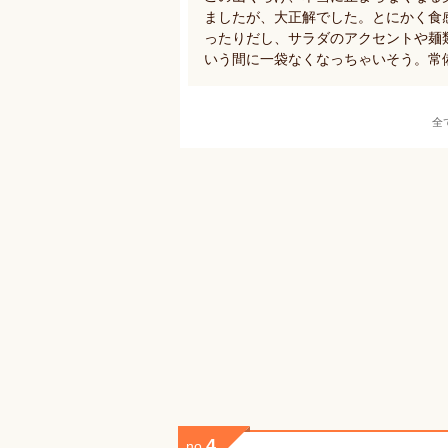
ましたが、大正解でした。とにかく食
ったりだし、サラダのアクセントや麺
いう間に一袋なくなっちゃいそう。常
全
4
no.