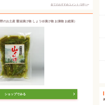
全てのおすすめコメント
(
1
件)
>
野のお土産 醤油漬け物 しょうゆ漬け物 お漬物 お総菜）
ショップでみる