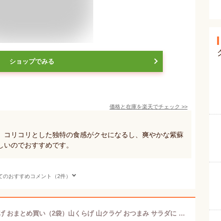
ショップでみる
価格と在庫を
楽天
でチェック
>>
。コリコリとした独特の食感がクセになるし、爽やかな紫蘇
しいのでおすすめです。
てのおすすめコメント（2件）
ミクロ 山くらげ 310g カリカリ山くらげ おまとめ買い（2袋）山くらげ 山クラゲ おつまみ サラダに 麺に お得サイズ カリカリ食感 ピリ辛中華味 やめられない美味しさ