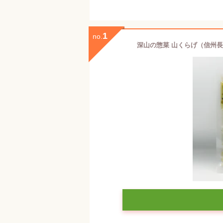
1
no.
深山の惣菜 山くらげ（信州長