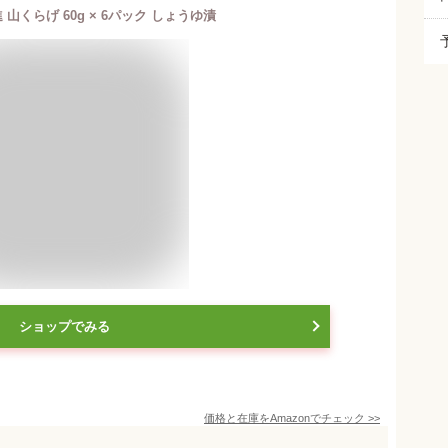
進 山くらげ 60g × 6パック しょうゆ漬
ショップでみる
価格と在庫を
Amazon
でチェック
>>