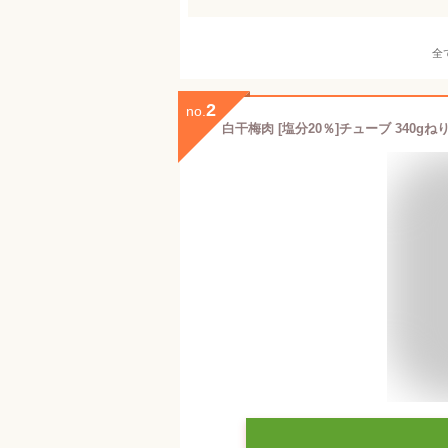
全
2
no.