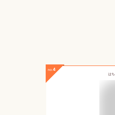
4
no.
はち