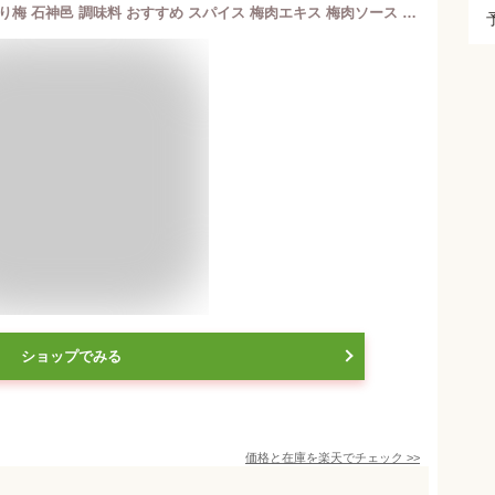
しそ漬梅肉[塩分13％]チューブ 340gねり梅 石神邑 調味料 おすすめ スパイス 梅肉エキス 梅肉ソース お弁当
ショップでみる
価格と在庫を
楽天
でチェック
>>