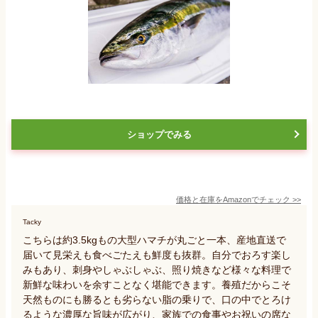
ショップでみる
価格と在庫を
Amazon
でチェック
>>
Tacky
こちらは約3.5kgもの大型ハマチが丸ごと一本、産地直送で
届いて見栄えも食べごたえも鮮度も抜群。自分でおろす楽し
みもあり、刺身やしゃぶしゃぶ、照り焼きなど様々な料理で
新鮮な味わいを余すことなく堪能できます。養殖だからこそ
天然ものにも勝るとも劣らない脂の乗りで、口の中でとろけ
るような濃厚な旨味が広がり、家族での食事やお祝いの席な