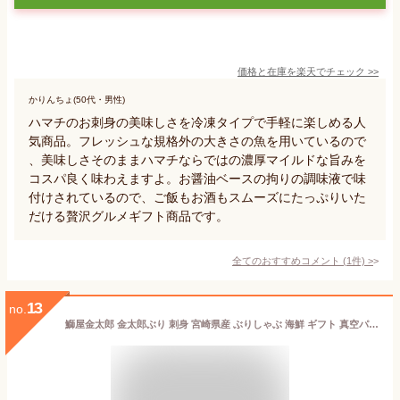
価格と在庫を
楽天
でチェック
>>
かりんちょ(50代・男性)
ハマチのお刺身の美味しさを冷凍タイプで手軽に楽しめる人
気商品。フレッシュな規格外の大きさの魚を用いているので
、美味しさそのままハマチならではの濃厚マイルドな旨みを
コスパ良く味わえますよ。お醤油ベースの拘りの調味液で味
付けされているので、ご飯もお酒もスムーズにたっぷりいた
だける贅沢グルメギフト商品です。
全てのおすすめコメント
(
1
件)
>
13
no.
鰤屋金太郎 金太郎ぶり 刺身 宮崎県産 ぶりしゃぶ 海鮮 ギフト 真空パック 皮引き済 ブロック お取り寄せ 贈り物 約300g 冷凍 養殖