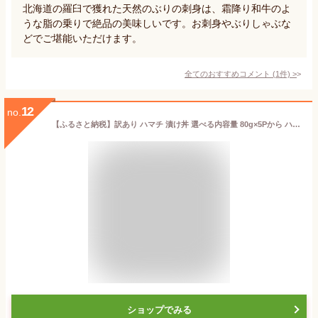
北海道の羅臼で獲れた天然のぶりの刺身は、霜降り和牛のよ
うな脂の乗りで絶品の美味しいです。お刺身やぶりしゃぶな
どでご堪能いただけます。
全てのおすすめコメント
(
1
件)
>
12
no.
【ふるさと納税】訳あり ハマチ 漬け丼 選べる内容量 80g×5Pから ハマチ はまち 漬け丼 漬け どんぶり 丼 海鮮 魚 真空パック 個食 個包装 小分け 冷凍 配送 訳あり 規格外 不揃い わけあり 高知県 高知 ふるさとのうぜい 故郷納税 6000円 10000円 ランキング 人気 故郷納税
ショップでみる