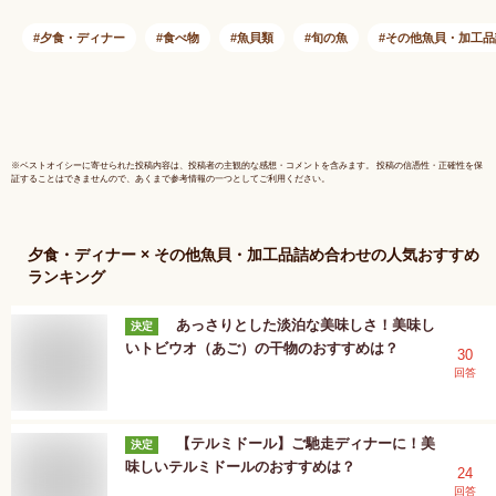
照り焼き 養殖 活け
ギフト お
締め 冷蔵便 真空パ
鮮 切るだ
夕食・ディナー
食べ物
魚貝類
旬の魚
その他魚貝・加工品
ック 浪井丸天水産＜
お中元◆
日時指定必須＞【送
灘ぶり／は
料込】
く) 約300
※
ベストオイシー
に寄せられた投稿内容は、投稿者の主観的な感想・コメントを含みます。 投稿の信憑性・正確性を保
証することはできませんので、あくまで参考情報の一つとしてご利用ください。
夕食・ディナー × その他魚貝・加工品詰め合わせ
の人気おすすめ
ランキング
あっさりとした淡泊な美味しさ！美味し
決定
いトビウオ（あご）の干物のおすすめは？
30
回答
【テルミドール】ご馳走ディナーに！美
決定
味しいテルミドールのおすすめは？
24
回答