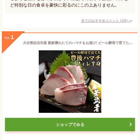
ど特別な日の食卓を豪快に彩るのにこの上ありません。
全てのおすすめコメント
(
1
件)
>
1
no.
大分県佐伯市産 新鮮獲れたてのハマチをお届け! ビール酵母で育てた豊後ハマチ「若武者」フィレ 半身分 生食用 お刺身 しゃぶしゃぶ 寿司 照り焼き 養殖 活け締め 冷蔵便 真空パック 浪井丸天水産＜日時指定必須＞【送料込】
ショップでみる