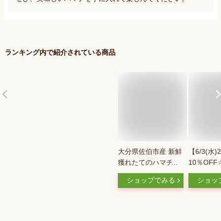
ランキング内で紹介されている商品
大分県佐伯市産 新鮮
【6/3(水)
獲れたてのハマチを
10％OF
お届け! ビール酵母
り♪スーパ
ショップでみる
ショッ
で育てた豊後ハマチ
催！】ぶり
「若武者」フィレ 半
ブリ 鰤 
身分 生食用 お刺身
冷蔵 柵 
しゃぶしゃぶ 寿司
ン 母の日