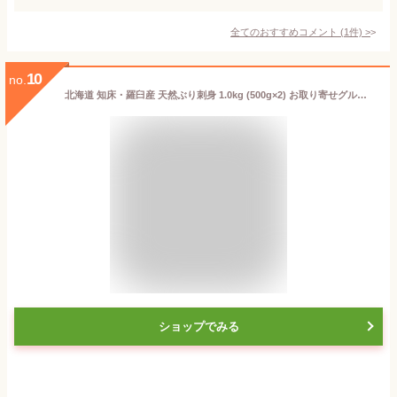
全てのおすすめコメント
(
1
件)
>
10
no.
北海道 知床・羅臼産 天然ぶり刺身 1.0kg (500g×2) お取り寄せグルメ お土産 ブリ 鰤 ワラサ イナダ ハマチ 魚 グルメ 食品 食べ物 高級
ショップでみる