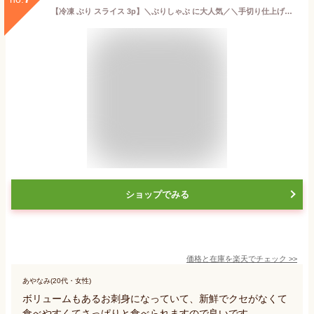
【冷凍 ぶり スライス 3p】＼ぶりしゃぶ に大人気／＼手切り仕上げ／鹿児島産 冷凍 鰤 スライス 3パック(お刺身・しゃぶしゃぶ) プレゼント ギフト 贈答用にも 寒ブリ buri
ショップでみる
価格と在庫を
楽天
でチェック
>>
あやなみ(20代・女性)
ボリュームもあるお刺身になっていて、新鮮でクセがなくて
食べやすくてさっぱりと食べられますので良いです。