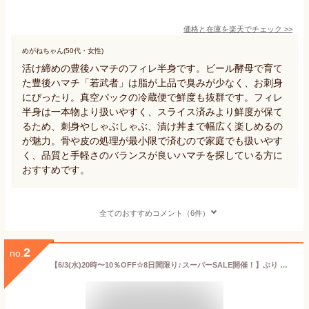
価格と在庫を
楽天
でチェック
>>
めがねちゃん(50代・女性)
活け締めの豊後ハマチのフィレ半身です。ビール酵母で育て
た豊後ハマチ「若武者」は脂が上品で臭みが少なく、お刺身
にぴったり。真空パックの冷蔵便で鮮度も抜群です。フィレ
半身は一本物より扱いやすく、スライス済みより鮮度が保て
るため、刺身やしゃぶしゃぶ、漬け丼まで幅広く楽しめるの
が魅力。骨や皮の処理が最小限で済むので家庭でも扱いやす
く、品質と手軽さのバランスが良いハマチを探している方に
おすすめです。
全てのおすすめコメント（6件）
2
no.
【6/3(水)20時〜10％OFF☆8日間限り♪スーパーSALE開催！】ぶり 刺身 寒ブリ 鰤 はまち 刺身 冷蔵 柵 バレンタイン 母の日 敬老の日 ギフト おつまみ 海鮮 切るだけ 父の日 お中元◆＜活〆日向灘ぶり／はまち柵(さく) 約300g＞a006＃