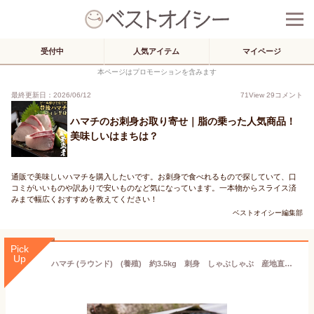
受付中
人気アイテム
マイページ
本ページはプロモーションを含みます
最終更新日：2026/06/12
71
View
29
コメント
ハマチのお刺身お取り寄せ｜脂の乗った人気商品！
美味しいはまちは？
通販で美味しいハマチを購入したいです。お刺身で食べれるもので探していて、口
コミがいいものや訳ありで安いものなど気になっています。一本物からスライス済
みまで幅広くおすすめを教えてください！
ベストオイシー編集部
Pick
Up
ハマチ (ラウンド) (養殖) 約3.5kg 刺身 しゃぶしゃぶ 産地直送 お取り寄せ ご贈答に。