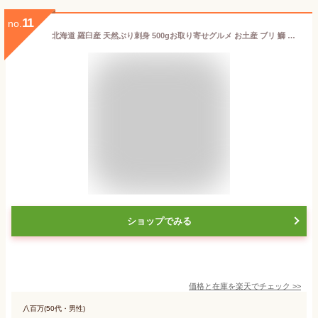
11
no.
北海道 羅臼産 天然ぶり刺身 500gお取り寄せグルメ お土産 ブリ 鰤 ワラサ イナダ ハマチ 魚 グルメ 食品 食べ物 高級 海鮮 刺身
ショップでみる
価格と在庫を
楽天
でチェック
>>
八百万(50代・男性)