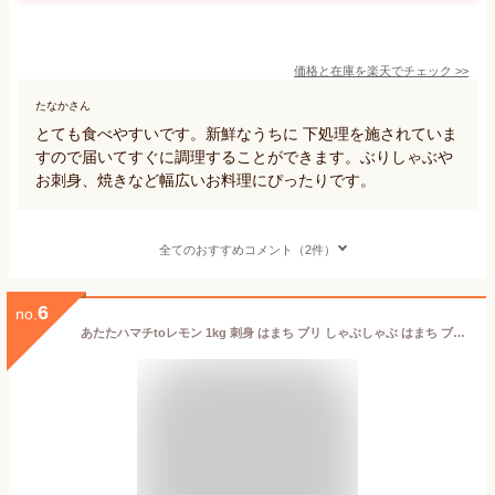
価格と在庫を
楽天
でチェック
>>
たなかさん
とても食べやすいです。新鮮なうちに 下処理を施されていま
すので届いてすぐに調理することができます。ぶりしゃぶや
お刺身、焼きなど幅広いお料理にぴったりです。
全てのおすすめコメント（2件）
6
no.
あたたハマチtoレモン 1kg 刺身 はまち ブリ しゃぶしゃぶ はまち ブリ 養殖はまち クール便 冷凍食品 れもん しゃぶしゃぶ 極上 国産 新鮮 晩酌 朝食 グルメ お礼 ギフト プレゼント お土産 おかず 惣菜 海鮮 お中元 お歳暮