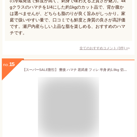
の冷蔵発送で鮮度が高く、刺身で味わえる上質さが魅力。4k
gクラスのハマチを1/4にした約1kgのカット品で、背か腹か
は選べませんが、どちらも脂のりが良く旨みがしっかり。家
庭で扱いやすい量で、口コミでも鮮度と身質の良さが高評価
です。瀬戸内産らしい上品な脂を楽しめる、おすすめのハマ
チです。
全てのおすすめコメント
(
3
件)
>
15
no.
【スーパーSALE割引】 豊後 ハマチ 若武者 フィレ 半身 約1.9kg 切り分け済 真空パック （カマ付半身フィレx1 半割頭x1 アラ） 大分県産 ぶり 鰤 ブリ 養殖 冷蔵 刺身 ブリ大根 煮物 焼き魚 カマ焼き お造り ぶりしゃぶ 海鮮丼 鍋 海の幸