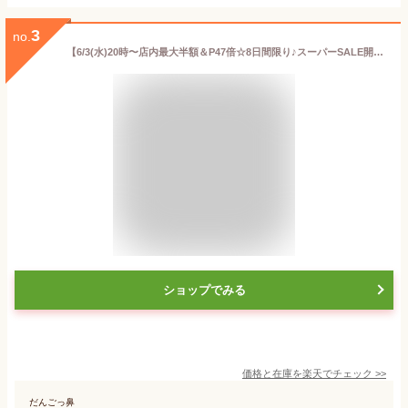
3
no.
【6/3(水)20時〜店内最大半額＆P47倍☆8日間限り♪スーパーSALE開催！】ブリ 刺身 ブリしゃぶ 寒ブリ 刺身 冷蔵 柵 バレンタイン 母の日 敬老の日 ギフト おつまみ 海鮮 切るだけ 父の日 お中元◆＜活〆日向灘ぶり(はまち）お刺身 約1kg（さく）＞a008＃
ショップでみる
価格と在庫を
楽天
でチェック
>>
だんごっ鼻