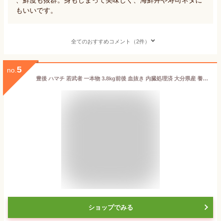
もいいです。
全てのおすすめコメント（2件）
5
no.
豊後 ハマチ 若武者 一本物 3.8kg前後 血抜き 内臓処理済 大分県産 養殖 ブリ 浪井丸天水産 わかむしゃ ぶり 鰤 冷蔵 刺身 りゅうきゅう 漬け カルパッチョ ブリ大根 煮物 焼き魚 カマ焼き お造り ぶりしゃぶ 海鮮丼 鍋 海の幸
ショップでみる