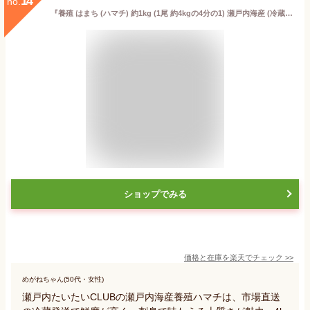
14
no.
『養殖 はまち (ハマチ) 約1kg (1尾 約4kgの4分の1) 瀬戸内海産 (冷蔵) 』(鮮魚 生魚 刺身 お正月 御祝い お祝い)
ショップでみる
価格と在庫を
楽天
でチェック
>>
めがねちゃん(50代・女性)
瀬戸内たいたいCLUBの瀬戸内海産養殖ハマチは、市場直送