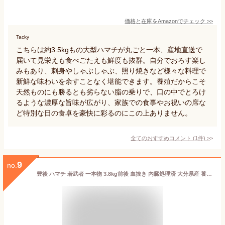
価格と在庫を
Amazon
でチェック
>>
Tacky
こちらは約3.5kgもの大型ハマチが丸ごと一本、産地直送で
届いて見栄えも食べごたえも鮮度も抜群。自分でおろす楽し
みもあり、刺身やしゃぶしゃぶ、照り焼きなど様々な料理で
新鮮な味わいを余すことなく堪能できます。養殖だからこそ
天然ものにも勝るとも劣らない脂の乗りで、口の中でとろけ
るような濃厚な旨味が広がり、家族での食事やお祝いの席な
ど特別な日の食卓を豪快に彩るのにこの上ありません。
全てのおすすめコメント
(
1
件)
>
9
no.
豊後 ハマチ 若武者 一本物 3.8kg前後 血抜き 内臓処理済 大分県産 養殖 ブリ 浪井丸天水産 冷蔵