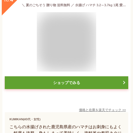
＼ 夏のごちそう 贈り物 送料無料 ／ 水揚げ ハマチ 3.2～3.7kg 1尾 愛媛県産 養殖 鮮魚 祝い 刺身 はまち 歳暮 ぶり 母の日 敬老の日 誕生日 快気祝 出世 栄転 出産 入学 卒業 七五三 成人祝い 就職 昇進 冷蔵 還暦 長寿祝い ホームパーティ 結婚 開店祝い 父の日
ショップでみる
価格と在庫を
楽天
でチェック
>>
KUMIKAN(40代・女性)
こちらの水揚げされた鹿児島県産のハマチはお刺身にもよく
、鮮度も抜群。身もしまって美味しく、海鮮丼や寿司ネタに