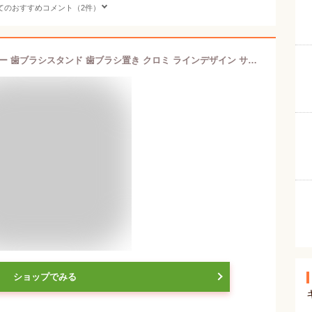
てのおすすめコメント（2件）
【200円クーポン】 SKATER スケーター 歯ブラシスタンド 歯ブラシ置き クロミ ラインデザイン サンリオ TBST1-A ＜スケーター プレゼント 入園準備 入学準備 入園グッズ 保育園 幼稚園 小学校 小学生 子供 女の子 女子 キャラクター かわいい お返し サンリオ クロミ＞
ショップでみる