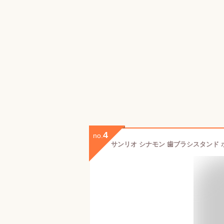
4
no.