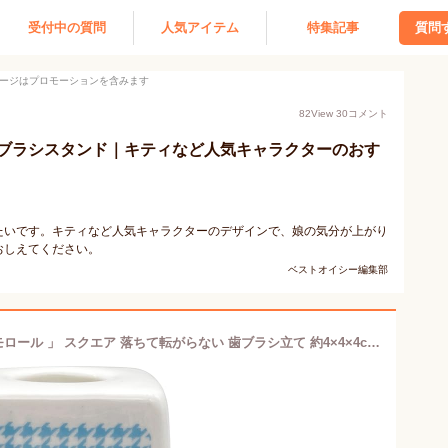
受付中の質問
人気アイテム
特集記事
質問
ージはプロモーションを含みます
82
View
30
コメント
ブラシスタンド｜キティなど人気キャラクターのおす
たいです。キティなど人気キャラクターのデザインで、娘の気分が上がり
おしえてください。
ベストオイシー編集部
サンリオ (SANRIO) 「 カオハナ シナモロール 」 スクエア 落ちて転がらない 歯ブラシ立て 約4×4×4cm 歯ブラシスタンド サニタリー シナモロール グッズ 雑貨 青 SAN4653-2