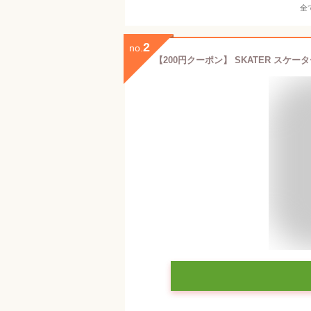
全
2
no.