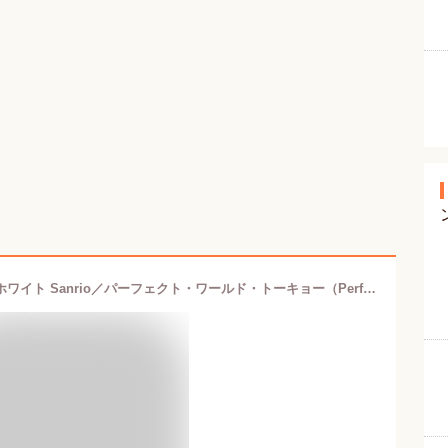
サンリオ シナモン 歯ブラシスタンド ホワイト Sanrio／パーフェクト・ワールド・トーキョー（Perfect World Tokyo）