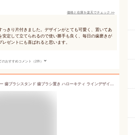
価格と在庫を
楽天
でチェック
>>
すっきり片付きました。デザインがとても可愛く、置いてあ
を安定して立てられるので使い勝手も良く、毎日の歯磨きが
プレゼントにも喜ばれると思います。
てのおすすめコメント（2件）
【200円クーポン】 SKATER スケーター 歯ブラシスタンド 歯ブラシ置き ハローキティ ラインデザイン サンリオ TBST1-A ＜スケーター プレゼント 入学準備 入園グッズ 保育園 幼稚園 小学校 小学生 子供 女の子 女子 キャラクター かわいい お返し サンリオ ハローキティ＞