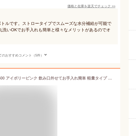
価格と在庫を
楽天
でチェック
>>
グボトルです。ストロータイプでスムーズな水分補給が可能で
丸洗いOKでお手入れも簡単と様々なメリットがあるのでオ
てのおすすめコメント（5件）
サーモス 水筒 真空断熱ケータイマグ 500 アイボリーピンク 飲み口外せてお手入れ簡単 軽量タイプ ワンタッチオープン ステンレス ボトル 保