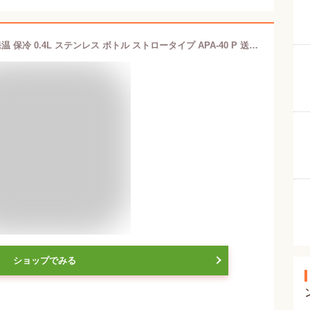
ピーコック 水筒 マグ ボトル ピンク 保温 保冷 0.4L ステンレス ボトル ストロータイプ APA-40 P 送料無料
ショップでみる