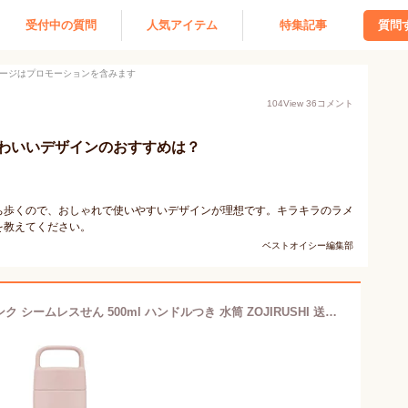
受付中の質問
人気アイテム
特集記事
質問
ージはプロモーションを含みます
104
View
36
コメント
わいいデザインのおすすめは？
ち歩くので、おしゃれで使いやすいデザインが理想です。キラキラのラメ
を教えてください。
ベストオイシー編集部
象印 SM-RS50-PA ステンレスマグ ピンク シームレスせん 500ml ハンドルつき 水筒 ZOJIRUSHI 送料無料 【SK05595】