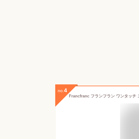
4
no.