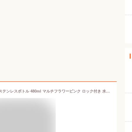
Francfranc フランフラン ワンタッチ ステンレスボトル 480ml マルチフラワーピンク ロック付き 水筒 マイボトル スリム プレゼント ギフト 贈り物