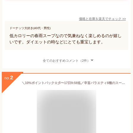
価格と在庫を
楽天
でチェック
>>
ドーナッツ大好き(40代・男性)
低カロリーの春雨スープなので気兼ねなく楽しめるのが嬉し
いです。ダイエットの時などにとても重宝します。
全てのおすすめコメント（2件）
2
no.
＼10%ポイントバック☆彡〜17日9:59迄／辛旨バラエティ8種のスープ春雨40食 1249 ひかり味噌 春雨スープ インスタントスープ 旨辛 激辛 シビ辛 スパイシー 唐辛子 低カロリー 大容量【iris_dl05】