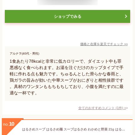
ショップでみる
価格と在庫を
楽天
でチェック
>>
アルナヲ(40代・男性)
1食あたり78kcalと非常に低カロリーで、ダイエット中も罪
悪感なく食べられます。お湯を注ぐだけのカップタイプで手
軽に作れる点も魅力です。ちゅるんとした滑らかな春雨と、
鶏ガラの旨みが効いた中華スープがおにぎりと相性抜群です
。具材のワンタンももちもちしており、小腹を満たすのに最
適な一杯です。
全てのおすすめコメント
(
1
件)
>
10
no.
はるさめスープ はるさめ麺 スープはるさめ わかめと野菜 21g はるさめスープ はるさめ麺 ヘルシー スープはるさめ カップスープ 春雨 低カロリー カップ麺 おにぎりに合う わかめ インスタント 即席 エースコック ACECOOK エースコック