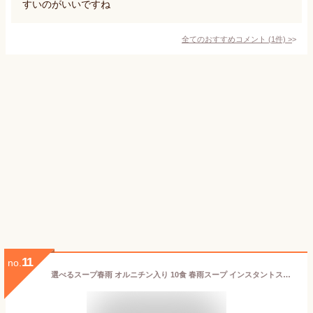
すいのがいいですね
全てのおすすめコメント
(
1
件)
>
11
no.
選べるスープ春雨 オルニチン入り 10食 春雨スープ インスタントスープ オルニチン配合 しじみ約100個分 アミノ酸 小腹対策 置き換え 夜食 低カロリー 即席スープ 個包装 中華スープ かきたま 豆乳スープ 食べ比べ アソート 常備食 時短 簡単調理