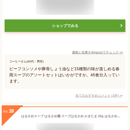
ショップでみる
価格と在庫を
Amazon
でチェック
>>
コーヒーさん(40代・男性)
ビーフコンソメや豚骨しょう油など15種類の味が楽しめる春
雨スープのアソートセットはいかがですか。45食分入ってい
ます。
全てのおすすめコメント
(
1
件)
>
18
no.
はるさめスープ はるさめ麺 スープはるさめ かきたま 20g はるさめスープ はるさめ麺 ヘルシー スープはるさめ カップスープ 春雨 低カロリー カップ麺 おにぎりに合う かきたま インスタント 即席 日本製 エースコック ACECOOK エースコック