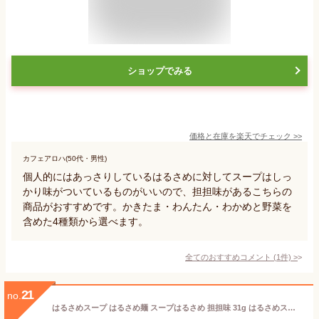
ショップでみる
価格と在庫を
楽天
でチェック
>>
カフェアロハ(50代・男性)
個人的にはあっさりしているはるさめに対してスープはしっ
かり味がついているものがいいので、担担味があるこちらの
商品がおすすめです。かきたま・わんたん・わかめと野菜を
含めた4種類から選べます。
全てのおすすめコメント
(
1
件)
>
21
no.
はるさめスープ はるさめ麺 スープはるさめ 担担味 31g はるさめスープ はるさめ麺 ヘルシー スープはるさめ カップスープ 春雨 低カロリー カップ麺 おにぎりに合う 坦坦味 インスタント 即席 エースコック ACECOOK エースコック