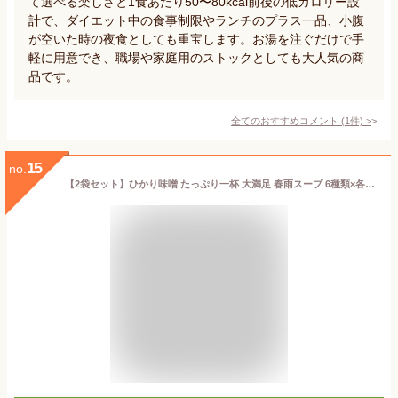
て選べる楽しさと1食あたり50〜80kcal前後の低カロリー設
計で、ダイエット中の食事制限やランチのプラス一品、小腹
が空いた時の夜食としても重宝します。お湯を注ぐだけで手
軽に用意でき、職場や家庭用のストックとしても大人気の商
品です。
全てのおすすめコメント
(
1
件)
>
15
no.
【2袋セット】ひかり味噌 たっぷり一杯 大満足 春雨スープ 6種類×各5食 (合計30食入) コストコ 即席スープ インスタント 低カロリー 個包装 ＜大容量＞ まとめ買い ランチ 夜食