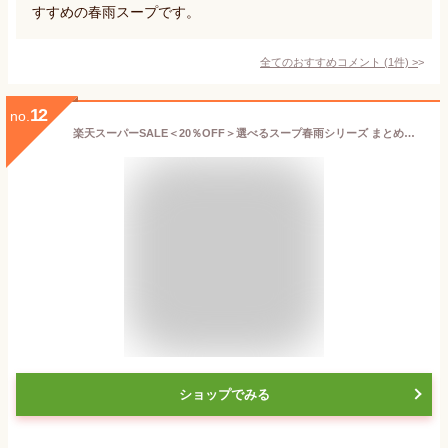
すすめの春雨スープです。
全てのおすすめコメント
(
1
件)
>
12
no.
楽天スーパーSALE＜20％OFF＞選べるスープ春雨シリーズ まとめ買い 計84食分【4種×各2袋】6種のスープ 減塩5種の野菜 スパイシーHOT ラーメン風はるさめスープ インスタント 即席 時短 ランチ 夜食 春雨スープ はるさめ インスタント 即席 低カロリー かきたま 坦々
ショップでみる