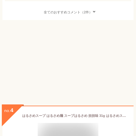
全てのおすすめコメント（2件）
4
no.
はるさめスープ はるさめ麺 スープはるさめ 担担味 31g はるさめスープ はるさめ麺 ヘルシー スープはるさめ カップスープ 春雨 低カロリー カップ麺 おにぎりに合う 坦坦味 インスタント 即席 エースコック ACECOOK エースコック