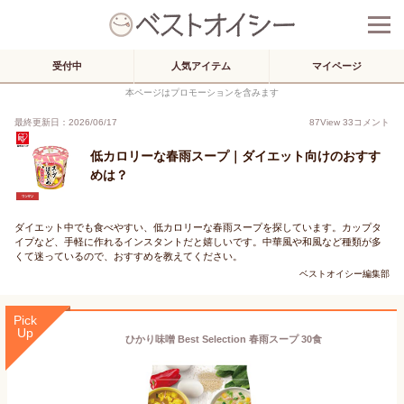
受付中
人気アイテム
マイページ
本ページはプロモーションを含みます
最終更新日：2026/06/17
87
View
33
コメント
低カロリーな春雨スープ｜ダイエット向けのおすす
めは？
ダイエット中でも食べやすい、低カロリーな春雨スープを探しています。カップタ
イプなど、手軽に作れるインスタントだと嬉しいです。中華風や和風など種類が多
くて迷っているので、おすすめを教えてください。
ベストオイシー編集部
Pick
Up
ひかり味噌 Best Selection 春雨スープ 30食