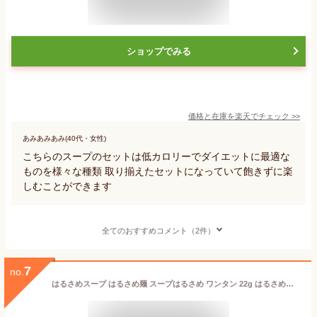
ショップでみる
価格と在庫を
楽天
でチェック
>>
あみあみあみ(40代・女性)
こちらのスープのセットは低カロリーでダイエットに最適な
ものを様々な種類 取り揃えたセットになっていて飽きずに楽
しむことができます
全てのおすすめコメント（2件）
7
no.
はるさめスープ はるさめ麺 スープはるさめ ワンタン 22g はるさめスープ はるさめ麺 ヘルシー スープはるさめ カップスープ 春雨 低カロリー カップ麺 おにぎりに合う ワンタン インスタント 即席 日本製 エースコック ACECOOK エースコック