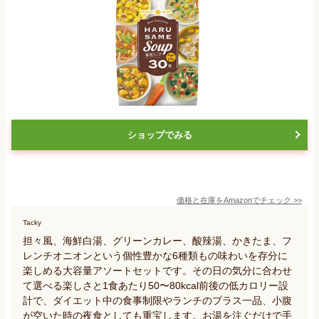
ショップでみる
価格と在庫を
Amazon
でチェック
>>
Tacky
担々風、海鮮白湯、グリーンカレー、酸辣湯、かきたま、フ
レンチオニオンという個性豊かな6種類もの味わいを存分に
楽しめる大容量アソートセットです。その日の気分に合わせ
て選べる楽しさと1食あたり50〜80kcal前後の低カロリー設
計で、ダイエット中の食事制限やランチのプラス一品、小腹
が空いた時の夜食としても重宝します。お湯を注ぐだけで手