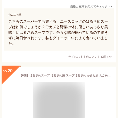
価格と在庫を
楽天
でチェック
>>
だんごっ鼻
こちらのスーパーでも買える、エースコックのはるさめスー
プは如何でしょうか？ワカメと野菜の体に優しいあっさり美
味しいはるさめスープです。色々な味が揃っているので飽き
ずに毎日食べれます。私もダイエット中によく食べていまし
た。
全てのおすすめコメント
(
2
件)
>
20
no.
【6個】はるさめスープ はるさめ麺 スープはるさめ かきたま わかめと野菜 担担味 ワンタン ヘルシー スープはるさめ 春雨スープ カップスープ 春雨 低カロリー カップ麺 おにぎりに合う かきたま インスタント 即席 日本製 エースコック ACECOOK