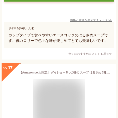
価格と在庫を
楽天
でチェック
>>
ポポロろ(40代・女性)
カップタイプで食べやすいエースコックのはるさめスープで
す。低カロリーで色々な味が楽しめてとても美味しいです。
全てのおすすめコメント
(
1
件)
>
17
no.
【Amazon.co.jp限定】 ダイショー 5つの味の スープ はるさめ 3種 計9袋 セット 全15種の味が楽しめる スープ春雨 低カロリー 9袋 非常食 備蓄食材 ローリングストック