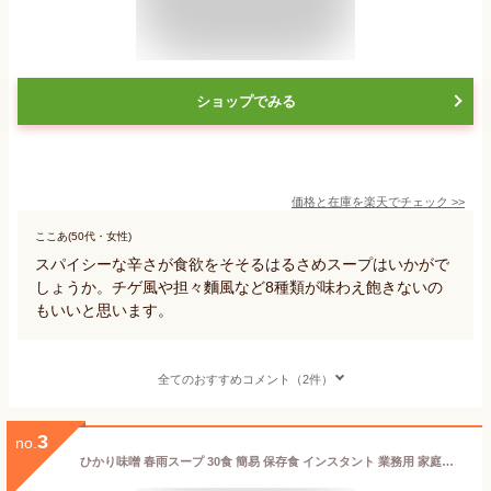
ショップでみる
価格と在庫を
楽天
でチェック
>>
ここあ(50代・女性)
スパイシーな辛さが食欲をそそるはるさめスープはいかがで
しょうか。チゲ風や担々麵風など8種類が味わえ飽きないの
もいいと思います。
全てのおすすめコメント（2件）
3
no.
ひかり味噌 春雨スープ 30食 簡易 保存食 インスタント 業務用 家庭用 Soup 18kcal 低カロリー 健康 美容 ダイエット ヘルシー 即席 アレンジ