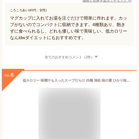
価格と在庫を
楽天
でチェック
>>
ころころあい(40代・女性)
マグカップに入れてお湯を注ぐだけで簡単に作れます。カッ
プがないのでコンパクトに収納できます。4種類あり、飽き
ずに食べられるし、どれも優しい味で美味しい、低カロリー
なんldwダイエットにもおすすめです。
全てのおすすめコメント（2件）
6
no.
低カロリー 味噌汁も入ったスープだらけ 25種 旭松 味の素 ひかり味噌 明星食品 春雨スープ スープDELI 五穀スープ スープワンタンなど 関東圏送料無料