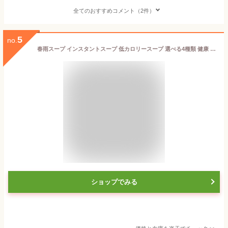
全てのおすすめコメント（2件）
5
no.
春雨スープ インスタントスープ 低カロリースープ 選べる4種類 健康 おいしい お湯を注ぐだけ ダイエット 美容 ポカポカ サラサラ スベスベ お肌に 元気の健康春雨スープ 朝食 ランチ 夕食 一食置き換え ダイエット ラーメン の 代わり さくらさく
ショップでみる