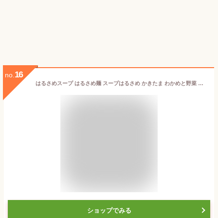
16
no.
はるさめスープ はるさめ麺 スープはるさめ かきたま わかめと野菜 担担味 ワンタン ヘルシー スープはるさめ カップスープ 春雨 低カロリー カップ麺 おにぎりに合う かきたま インスタント 即席 日本製 エースコック ACECOOK
ショップでみる