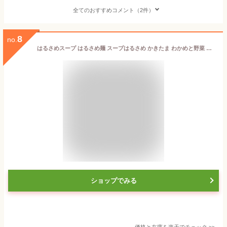
全てのおすすめコメント（2件）
8
no.
はるさめスープ はるさめ麺 スープはるさめ かきたま わかめと野菜 担担味 ワンタン ヘルシー スープはるさめ カップスープ 春雨 低カロリー カップ麺 おにぎりに合う かきたま インスタント 即席 日本製 エースコック ACECOOK
ショップでみる
価格と在庫を
楽天
でチェック
>>