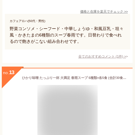
価格と在庫を
楽天
でチェック
>>
カフェアロハ(50代・男性)
野菜コンソメ・シーフード・中華しょうゆ・和風豆乳・坦々
風・かきたまの6種類のスープ春雨です。日替わりで食べれ
るので飽きがこない組み合わせです。
全てのおすすめコメント
(
1
件)
>
13
no.
ひかり味噌 たっぷり一杯 大満足 春雨スープ 6種類×各5食 (合計30食入) コストコ 即席スープ インスタント 低カロリー 個包装 ＜大容量＞ まとめ買い ランチ 夜食